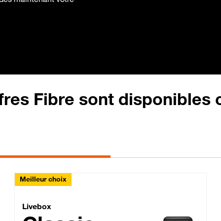
fres Fibre sont disponibles
Meilleur choix
Lite Fibre
Livebox Classic Fibre
Livebox