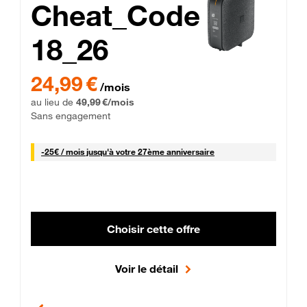
Cheat_Code
18_26
 Engagement 12 mois
24,99 € par mois pendant 0 mois puis 49,99 € par mois, Sans 
24,99 €
/mois
au lieu de
49,99 €/mois
Sans engagement
25 € par mois
-
25€ / mois
jusqu'à votre 27ème anniversaire
Choisir cette offre
Voir le détail