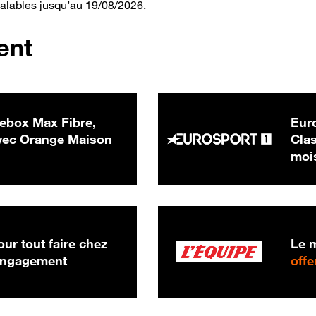
valables jusqu’au 19/08/2026.
ent
ebox Max Fibre,
Euro
 € par mois
ec Orange Maison
Clas
moi
ur tout faire chez
Le m
 engagement
offe