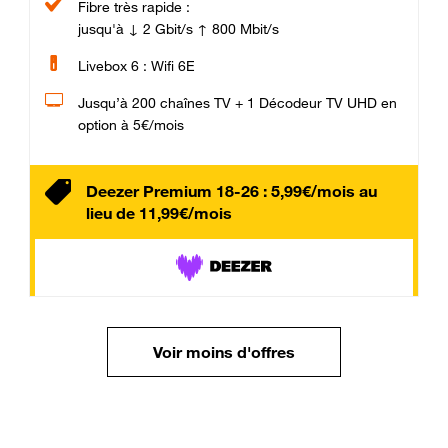
Fibre très rapide :
jusqu'à ↓ 2 Gbit/s ↑ 800 Mbit/s
Livebox 6 : Wifi 6E
Jusqu’à 200 chaînes TV + 1 Décodeur TV UHD en
option à 5€/mois
Deezer Premium 18-26 : 5,99€/mois au
lieu de 11,99€/mois
Voir moins d'offres