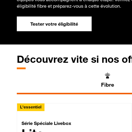
éligibilité fibre et préparez-vous à cette évolution.
Tester votre éligibilité
Découvrez vite si nos of
Fibre
L'essentiel
Série Spéciale Livebox 
Série Spéciale Livebox