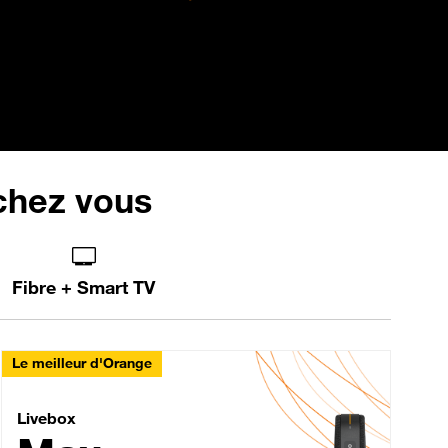
 chez vous
Fibre + Smart TV
Le meilleur d'Orange
Livebox Max Fibre
Livebox