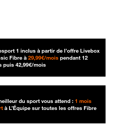
sport 1 inclus à partir de l’offre Livebox
29,99 € par mois
sic Fibre à
29,99€/mois
pendant 12
42,99 € par mois
s puis
42,99€/mois
eilleur du sport vous attend :
1 mois
rt
à L’Équipe sur toutes les offres Fibre