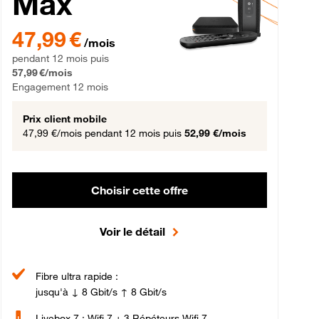
Max
gement 12 mois
47,99 € par mois pendant 12 mois puis 57,99 € par mois, Engageme
47,99 €
/mois
pendant 12 mois puis
57,99 €/mois
Engagement 12 mois
Prix client mobile
47,99 €/mois
pendant 12 mois puis
52,99 €/mois
Choisir cette offre
Voir le détail
Fibre ultra rapide :
jusqu'à ↓ 8 Gbit/s ↑ 8 Gbit/s
Livebox 7 : Wifi 7 + 3 Répéteurs Wifi 7