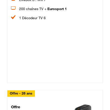
200 chaînes TV +
Eurosport 1
1 Décodeur TV 6
Offre - 26 ans
Cheat_Code Fibre_18_26
Offre