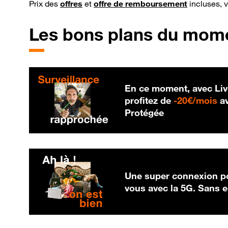
Prix des
offres
et
offre de remboursement
incluses, 
Les bons plans du mom
En ce moment, avec Liv
20
profitez de
-
20€/mois
av
Protégée
Une super connexion po
vous avec la 5G. Sans