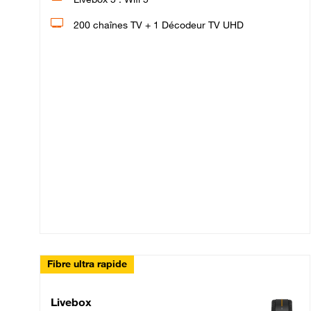
200 chaînes TV + 1 Décodeur TV UHD
Fibre ultra rapide
Livebox Up Fibre
Livebox