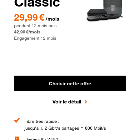
Classic
29,99 € par mois pendant 12 mois puis 42,99 € par mois, Enga
29,99 €
/mois
pendant 12 mois puis
42,99 €/mois
Engagement 12 mois
Choisir cette offre
Voir le détail
Fibre très rapide :
jusqu'à ↓ 2 Gbit/s partagés ↑ 800 Mbit/s
Livebox S : Wifi 7