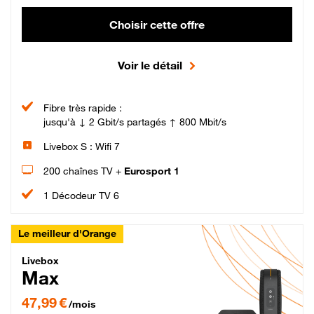
Choisir cette offre
Voir le détail
Fibre très rapide :
jusqu'à ↓ 2 Gbit/s partagés ↑ 800 Mbit/s
Livebox S : Wifi 7
200 chaînes TV +
Eurosport 1
1 Décodeur TV 6
Le meilleur d'Orange
Livebox Max Fibre
Livebox
Max
47,99 € par mois pendant 12 mois puis 57,99 € par mois, Engagement 12 moi
47,99 €
/mois