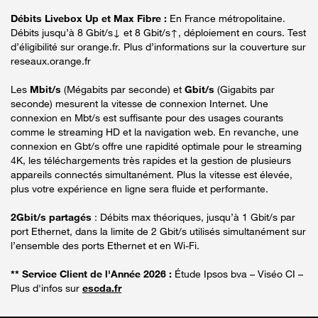
Débits Livebox Up et Max Fibre :
En France métropolitaine.
Débits jusqu’à 8 Gbit/s↓ et 8 Gbit/s↑, déploiement en cours. Test
d’éligibilité sur orange.fr. Plus d’informations sur la couverture sur
reseaux.orange.fr
Les
Mbit/s
(Mégabits par seconde) et
Gbit/s
(Gigabits par
seconde) mesurent la vitesse de connexion Internet. Une
connexion en Mbt/s est suffisante pour des usages courants
comme le streaming HD et la navigation web. En revanche, une
connexion en Gbt/s offre une rapidité optimale pour le streaming
4K, les téléchargements très rapides et la gestion de plusieurs
appareils connectés simultanément. Plus la vitesse est élevée,
plus votre expérience en ligne sera fluide et performante.
2Gbit/s partagés
: Débits max théoriques, jusqu’à 1 Gbit/s par
port Ethernet, dans la limite de 2 Gbit/s utilisés simultanément sur
l’ensemble des ports Ethernet et en Wi-Fi.
** Service Client de l'Année 2026 :
Étude Ipsos bva – Viséo CI –
Plus d'infos sur
escda.fr