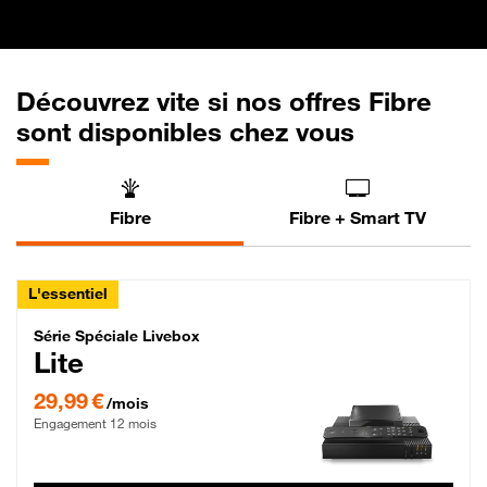
Découvrez vite si nos offres Fibre
sont disponibles chez vous
Fibre
Fibre + Smart TV
L'essentiel
Série Spéciale Livebox Lite Fibre
Série Spéciale Livebox
Lite
29,99 € par mois , Engagement 12 mois
29,99 €
/mois
Engagement 12 mois