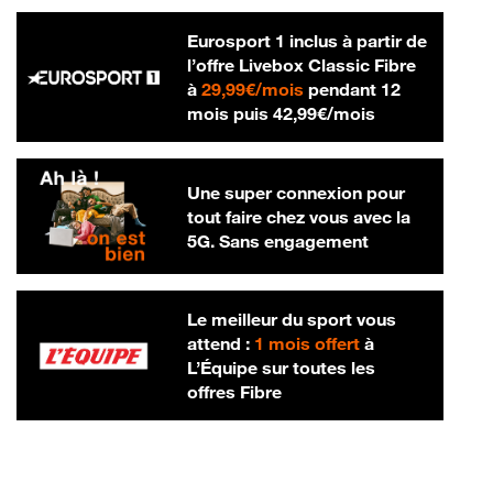
Eurosport 1 inclus à partir de
l’offre Livebox Classic Fibre
29,99 € par mois
à
29,99€/mois
pendant 12
42,99 € par m
mois puis
42,99€/mois
Une super connexion pour
tout faire chez vous avec la
5G. Sans engagement
Le meilleur du sport vous
attend :
1 mois offert
à
L’Équipe sur toutes les
offres Fibre