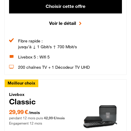
Choisir cette offre
Voir le détail
Fibre rapide :
jusqu'à ↓ 1 Gbit/s ↑ 700 Mbit/s
Livebox 5 : Wifi 5
200 chaînes TV + 1 Décodeur TV UHD
Meilleur choix
Livebox Classic Fibre
Livebox
Classic
29,99 € par mois pendant 12 mois puis 42,99 € par mois, Engagement 12 moi
29,99 €
/mois
pendant 12 mois puis
42,99 €/mois
Engagement 12 mois