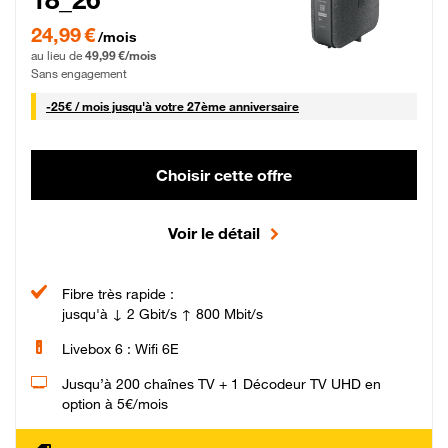
24,99 € par mois pendant 0 mois puis 49,99 € par mois, Sans engagement
24,99 €
/mois
au lieu de
49,99 €/mois
Sans engagement
25 € par mois
-
25€ / mois
jusqu'à votre 27ème anniversaire
Choisir cette offre
Voir le détail
Fibre très rapide :
jusqu'à ↓ 2 Gbit/s ↑ 800 Mbit/s
Livebox 6 : Wifi 6E
Jusqu’à 200 chaînes TV + 1 Décodeur TV UHD en
option à 5€/mois