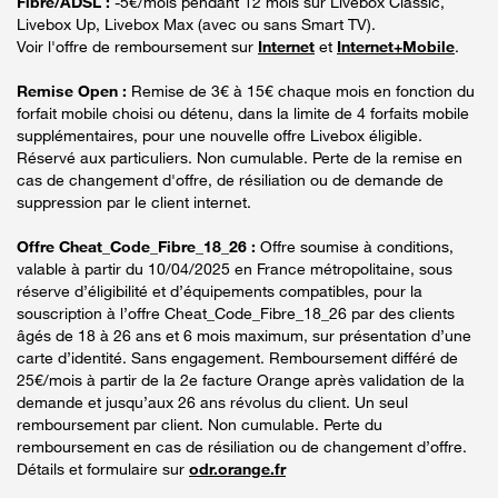
Fibre/ADSL :
-5€/mois pendant 12 mois sur Livebox Classic,
Livebox Up, Livebox Max (avec ou sans Smart TV).
Voir l'offre de remboursement sur
Internet
et
Internet+Mobile
.
Remise Open :
Remise de 3€ à 15€ chaque mois en fonction du
forfait mobile choisi ou détenu, dans la limite de 4 forfaits mobile
supplémentaires, pour une nouvelle offre Livebox éligible.
Réservé aux particuliers. Non cumulable. Perte de la remise en
cas de changement d'offre, de résiliation ou de demande de
suppression par le client internet.
Offre Cheat_Code_Fibre_18_26 :
Offre soumise à conditions,
valable à partir du 10/04/2025 en France métropolitaine, sous
réserve d’éligibilité et d’équipements compatibles, pour la
souscription à l’offre Cheat_Code_Fibre_18_26 par des clients
âgés de 18 à 26 ans et 6 mois maximum, sur présentation d’une
carte d’identité. Sans engagement. Remboursement différé de
25€/mois à partir de la 2e facture Orange après validation de la
demande et jusqu’aux 26 ans révolus du client. Un seul
remboursement par client. Non cumulable. Perte du
remboursement en cas de résiliation ou de changement d’offre.
Détails et formulaire sur
odr.orange.fr