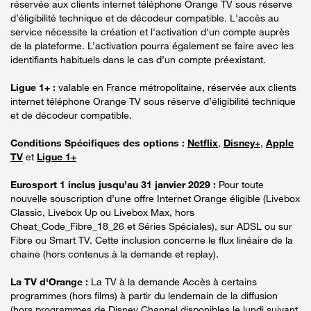
réservée aux clients internet téléphone Orange TV sous réserve
d’éligibilité technique et de décodeur compatible. L'accès au
service nécessite la création et l'activation d'un compte auprès
de la plateforme. L’activation pourra également se faire avec les
identifiants habituels dans le cas d’un compte préexistant.
Ligue 1+ :
valable en France métropolitaine, réservée aux clients
internet téléphone Orange TV sous réserve d’éligibilité technique
et de décodeur compatible.
Conditions Spécifiques des options :
Netflix
,
Disney+
,
Apple
TV
et
Ligue 1+
Eurosport 1 inclus jusqu’au 31 janvier 2029 :
Pour toute
nouvelle souscription d’une offre Internet Orange éligible (Livebox
Classic, Livebox Up ou Livebox Max, hors
Cheat_Code_Fibre_18_26 et Séries Spéciales), sur ADSL ou sur
Fibre ou Smart TV. Cette inclusion concerne le flux linéaire de la
chaine (hors contenus à la demande et replay).
La TV d'Orange :
La TV à la demande Accès à certains
programmes (hors films) à partir du lendemain de la diffusion
(hors programmes de Disney Channel disponibles le lundi suivant