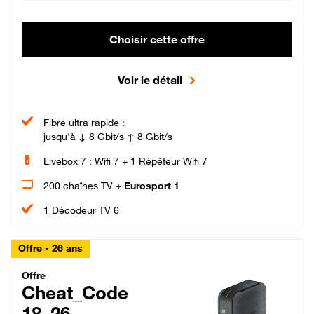
Choisir cette offre
Voir le détail
Fibre ultra rapide :
jusqu'à ↓ 8 Gbit/s ↑ 8 Gbit/s
Livebox 7 : Wifi 7 + 1 Répéteur Wifi 7
200 chaînes TV +
Eurosport 1
1 Décodeur TV 6
Offre - 26 ans
Cheat_Code Fibre_18_26
Offre
Cheat_Code
18_26