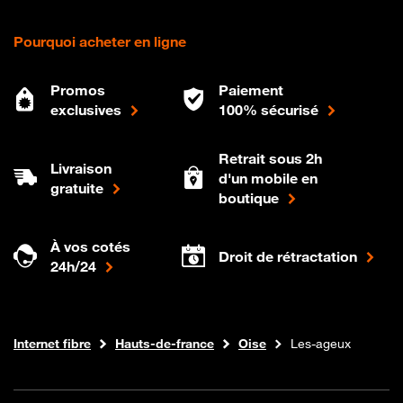
Pourquoi acheter en ligne
Promos
Paiement
exclusives
100% sécurisé
Retrait sous 2h
Livraison
d'un mobile en
gratuite
boutique
À vos cotés
Droit de rétractation
24h/24
Boutique Orange
Internet fibre
Hauts-de-france
Oise
Les-ageux