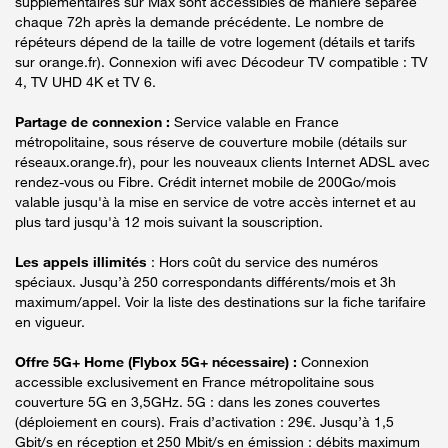
supplémentaires sur Max sont accessibles de manière séparée
chaque 72h après la demande précédente. Le nombre de
répéteurs dépend de la taille de votre logement (détails et tarifs
sur orange.fr). Connexion wifi avec Décodeur TV compatible : TV
4, TV UHD 4K et TV 6.
Partage de connexion :
Service valable en France
métropolitaine, sous réserve de couverture mobile (détails sur
réseaux.orange.fr), pour les nouveaux clients Internet ADSL avec
rendez-vous ou Fibre. Crédit internet mobile de 200Go/mois
valable jusqu'à la mise en service de votre accès internet et au
plus tard jusqu'à 12 mois suivant la souscription.
Les appels illimités
: Hors coût du service des numéros
spéciaux. Jusqu’à 250 correspondants différents/mois et 3h
maximum/appel. Voir la liste des destinations sur la fiche tarifaire
en vigueur.
Offre 5G+ Home (Flybox 5G+ nécessaire) :
Connexion
accessible exclusivement en France métropolitaine sous
couverture 5G en 3,5GHz. 5G : dans les zones couvertes
(déploiement en cours). Frais d’activation : 29€. Jusqu’à 1,5
Gbit/s en réception et 250 Mbit/s en émission : débits maximum