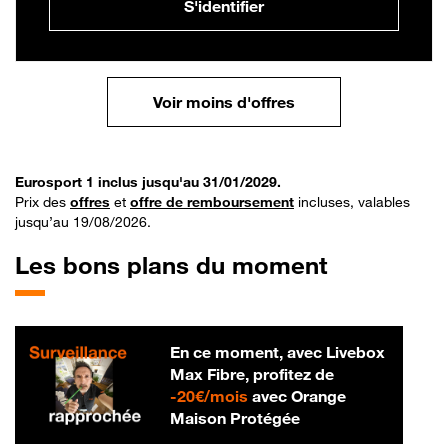
S'identifier
Voir moins d'offres
Eurosport 1 inclus jusqu'au 31/01/2029.
Prix des
offres
et
offre de remboursement
incluses, valables
jusqu’au 19/08/2026.
Les bons plans du moment
En ce moment, avec Livebox
Max Fibre, profitez de
20 € par mois
-
20€/mois
avec Orange
Maison Protégée