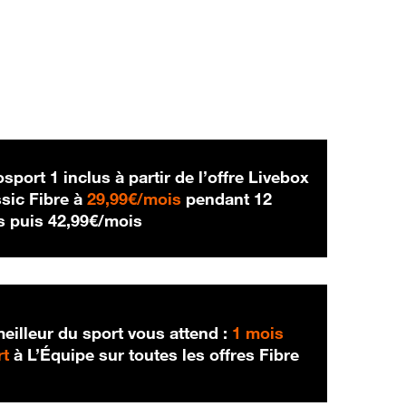
sport 1 inclus à partir de l’offre Livebox
29,99 € par mois
sic Fibre à
29,99€/mois
pendant 12
42,99 € par mois
s puis
42,99€/mois
eilleur du sport vous attend :
1 mois
rt
à L’Équipe sur toutes les offres Fibre