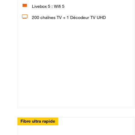
Livebox 5 : Wifi 5
200 chaînes TV + 1 Décodeur TV UHD
Fibre ultra rapide