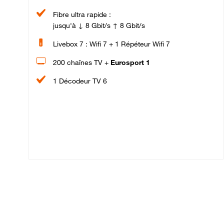
Fibre ultra rapide :
jusqu'à ↓ 8 Gbit/s ↑ 8 Gbit/s
Livebox 7 : Wifi 7 + 1 Répéteur Wifi 7
200 chaînes TV +
Eurosport 1
1 Décodeur TV 6