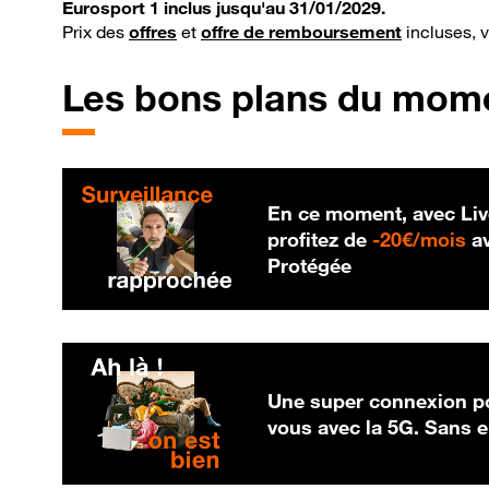
Eurosport 1 inclus jusqu'au 31/01/2029.
Prix des
offres
et
offre de remboursement
incluses, 
Les bons plans du mom
En ce moment, avec Liv
20
profitez de
-
20€/mois
av
Protégée
Une super connexion po
vous avec la 5G. Sans