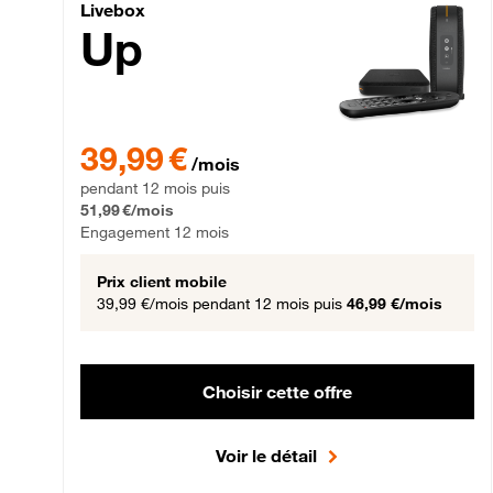
Livebox Up Fibre
Livebox
Up
39,99 € par mois pendant 12 mois puis 51,99 € par mois,
39,99 €
/mois
pendant 12 mois puis
51,99 €/mois
Engagement 12 mois
Prix client mobile
39,99 €/mois
pendant 12 mois puis
46,99 €/mois
Choisir cette offre
Voir le détail