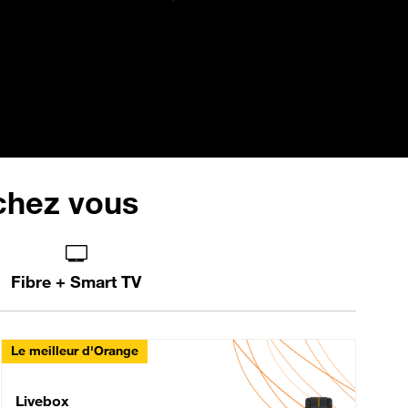
 chez vous
Fibre + Smart TV
Le meilleur d'Orange
Livebox Max Fibre
Livebox