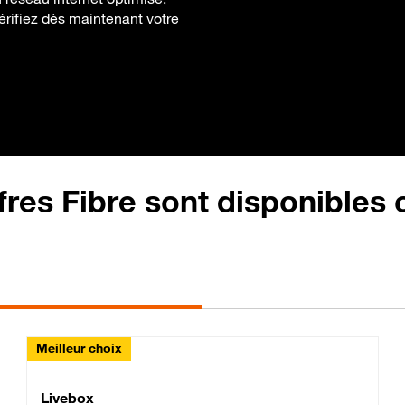
érifiez dès maintenant votre
fres Fibre sont disponibles
Meilleur choix
Lite Fibre
Livebox Classic Fibre
Livebox