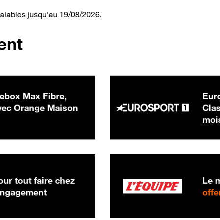
valables jusqu’au 19/08/2026.
ent
ebox Max Fibre,
Euro
 € par mois
ec Orange Maison
Clas
moi
ur tout faire chez
Le m
 engagement
offe