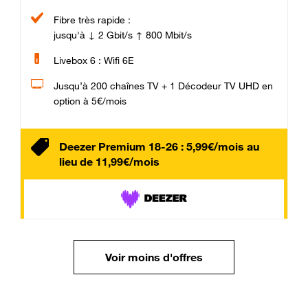
Fibre très rapide :
jusqu'à ↓ 2 Gbit/s ↑ 800 Mbit/s
Livebox 6 : Wifi 6E
Jusqu’à 200 chaînes TV + 1 Décodeur TV UHD en
option à 5€/mois
Deezer Premium 18-26 : 5,99€/mois au
lieu de 11,99€/mois
Voir moins d'offres