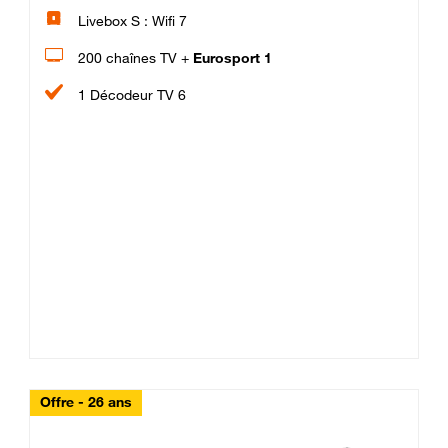
Livebox S : Wifi 7
200 chaînes TV +
Eurosport 1
1 Décodeur TV 6
Offre - 26 ans