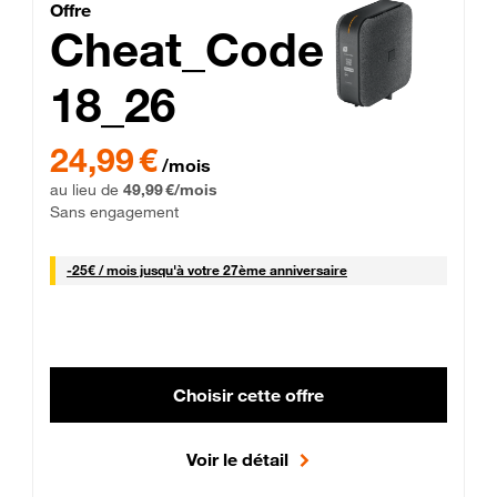
Cheat_Code Fibre_18_26
Offre
Cheat_Code
18_26
 Engagement 12 mois
24,99 € par mois pendant 0 mois puis 49,99 € par mois, Sans 
24,99 €
/mois
au lieu de
49,99 €/mois
Sans engagement
25 € par mois
-
25€ / mois
jusqu'à votre 27ème anniversaire
Choisir cette offre
Voir le détail