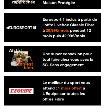
Maison Protégée
Eurosport 1 inclus à partir de
l’offre Livebox Classic Fibre
29,99 € par mois
à
29,99€/mois
pendant 12
42,99 € par m
mois puis
42,99€/mois
Une super connexion pour
tout faire chez vous avec la
5G. Sans engagement
Le meilleur du sport vous
attend :
1 mois offert
à
L’Équipe sur toutes les
offres Fibre