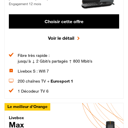
Engagement 12 mois
Choisir cette offre
Voir le détail
Fibre très rapide :
jusqu'à ↓ 2 Gbit/s partagés ↑ 800 Mbit/s
Livebox S : Wifi 7
200 chaînes TV +
Eurosport 1
1 Décodeur TV 6
Le meilleur d'Orange
Livebox Max Fibre
Livebox
Max