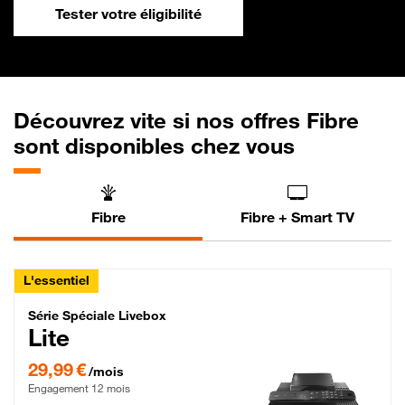
Tester votre éligibilité
Découvrez vite si nos offres Fibre
sont disponibles chez vous
Fibre
Fibre + Smart TV
L'essentiel
Série Spéciale Livebox Lite Fibre
Série Spéciale Livebox
Lite
29,99 € par mois , Engagement 12 mois
29,99 €
/mois
Engagement 12 mois