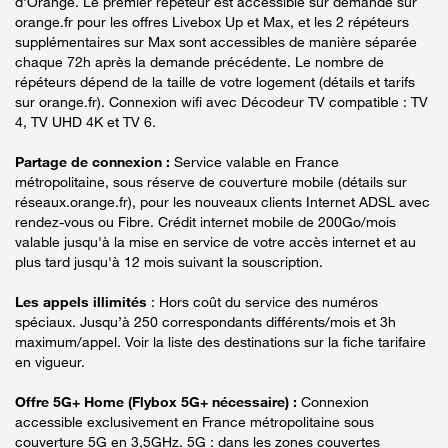
d'Orange. Le premier répéteur est accessible sur demande sur
orange.fr pour les offres Livebox Up et Max, et les 2 répéteurs
supplémentaires sur Max sont accessibles de manière séparée
chaque 72h après la demande précédente. Le nombre de
répéteurs dépend de la taille de votre logement (détails et tarifs
sur orange.fr). Connexion wifi avec Décodeur TV compatible : TV
4, TV UHD 4K et TV 6.
Partage de connexion :
Service valable en France
métropolitaine, sous réserve de couverture mobile (détails sur
réseaux.orange.fr), pour les nouveaux clients Internet ADSL avec
rendez-vous ou Fibre. Crédit internet mobile de 200Go/mois
valable jusqu'à la mise en service de votre accès internet et au
plus tard jusqu'à 12 mois suivant la souscription.
Les appels illimités
: Hors coût du service des numéros
spéciaux. Jusqu’à 250 correspondants différents/mois et 3h
maximum/appel. Voir la liste des destinations sur la fiche tarifaire
en vigueur.
Offre 5G+ Home (Flybox 5G+ nécessaire) :
Connexion
accessible exclusivement en France métropolitaine sous
couverture 5G en 3,5GHz. 5G : dans les zones couvertes