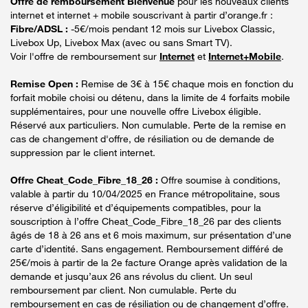
Offre de remboursement Bienvenue
pour les nouveaux clients
internet et internet + mobile souscrivant à partir d’orange.fr :
Fibre/ADSL :
-5€/mois pendant 12 mois sur Livebox Classic,
Livebox Up, Livebox Max (avec ou sans Smart TV).
Voir l'offre de remboursement sur
Internet
et
Internet+Mobile
.
Remise Open :
Remise de 3€ à 15€ chaque mois en fonction du
forfait mobile choisi ou détenu, dans la limite de 4 forfaits mobile
supplémentaires, pour une nouvelle offre Livebox éligible.
Réservé aux particuliers. Non cumulable. Perte de la remise en
cas de changement d'offre, de résiliation ou de demande de
suppression par le client internet.
Offre Cheat_Code_Fibre_18_26 :
Offre soumise à conditions,
valable à partir du 10/04/2025 en France métropolitaine, sous
réserve d’éligibilité et d’équipements compatibles, pour la
souscription à l’offre Cheat_Code_Fibre_18_26 par des clients
âgés de 18 à 26 ans et 6 mois maximum, sur présentation d’une
carte d’identité. Sans engagement. Remboursement différé de
25€/mois à partir de la 2e facture Orange après validation de la
demande et jusqu’aux 26 ans révolus du client. Un seul
remboursement par client. Non cumulable. Perte du
remboursement en cas de résiliation ou de changement d’offre.