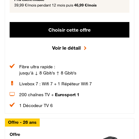
39,99 €/mois
pendant 12 mois puis
46,99 €/mois
Choisir cette offre
Voir le détail
Fibre ultra rapide :
jusqu'à ↓ 8 Gbit/s ↑ 8 Gbit/s
Livebox 7 : Wifi 7 + 1 Répéteur Wifi 7
200 chaînes TV +
Eurosport 1
1 Décodeur TV 6
Offre - 26 ans
Cheat_Code Fibre_18_26
Offre