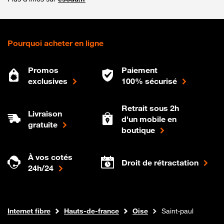
Pourquoi acheter en ligne
Promos
Paiement
exclusives
100% sécurisé
Retrait sous 2h
Livraison
d'un mobile en
gratuite
boutique
À vos cotés
Droit de rétractation
24h/24
Boutique Orange
Internet fibre
Hauts-de-france
Oise
Saint-paul