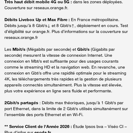
Très haut débit mobile 4G ou 5G :
dans les zones déployées.
Couverture sur reseaux.orange.fr.
Débits Livebox Up et Max Fibre :
En France métropolitaine.
Débits jusqu’à 8 Gbit/s↓ et 8 Gbit/s↑, déploiement en cours. Test
d’éligibilité sur orange.fr. Plus d’informations sur la couverture sur
reseaux.orange.fr
Les
Mbit/s
(Mégabits par seconde) et
Gbit/s
(Gigabits par
seconde) mesurent la vitesse de connexion Internet. Une
connexion en Mbt/s est suffisante pour des usages courants
comme le streaming HD et la navigation web. En revanche, une
connexion en Gbt/s offre une rapidité optimale pour le streaming
4K, les téléchargements très rapides et la gestion de plusieurs
appareils connectés simultanément. Plus la vitesse est élevée,
plus votre expérience en ligne sera fluide et performante.
2Gbit/s partagés
: Débits max théoriques, jusqu’à 1 Gbit/s par
port Ethernet, dans la limite de 2 Gbit/s utilisés simultanément sur
l’ensemble des ports Ethernet et en Wi-Fi.
** Service Client de l'Année 2026 :
Étude Ipsos bva – Viséo CI –
Plus d'infos sur
escda.fr