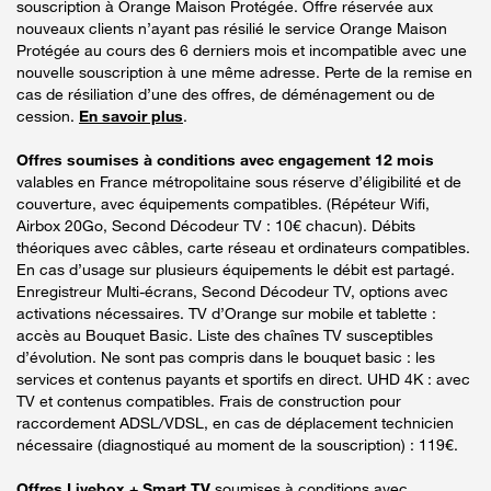
souscription à Orange Maison Protégée. Offre réservée aux
nouveaux clients n’ayant pas résilié le service Orange Maison
Protégée au cours des 6 derniers mois et incompatible avec une
nouvelle souscription à une même adresse. Perte de la remise en
cas de résiliation d’une des offres, de déménagement ou de
cession.
En savoir plus
.
Offres soumises à conditions avec engagement 12 mois
valables en France métropolitaine sous réserve d’éligibilité et de
couverture, avec équipements compatibles. (Répéteur Wifi,
Airbox 20Go, Second Décodeur TV : 10€ chacun). Débits
théoriques avec câbles, carte réseau et ordinateurs compatibles.
En cas d’usage sur plusieurs équipements le débit est partagé.
Enregistreur Multi-écrans, Second Décodeur TV, options avec
activations nécessaires. TV d’Orange sur mobile et tablette :
accès au Bouquet Basic. Liste des chaînes TV susceptibles
d’évolution. Ne sont pas compris dans le bouquet basic : les
services et contenus payants et sportifs en direct. UHD 4K : avec
TV et contenus compatibles. Frais de construction pour
raccordement ADSL/VDSL, en cas de déplacement technicien
nécessaire (diagnostiqué au moment de la souscription) : 119€.
Offres Livebox + Smart TV
soumises à conditions avec