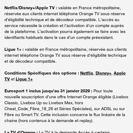
Netflix/Disney+/Apple TV :
valable en France métropolitaine,
réservée aux clients internet téléphone Orange TV sous réserve
d’éligibilité technique et de décodeur compatible. L'accès au
service nécessite la création et l'activation d'un compte auprès
de la plateforme. L’activation pourra également se faire avec les
identifiants habituels dans le cas d’un compte préexistant.
Ligue 1+ :
valable en France métropolitaine, réservée aux clients
internet téléphone Orange TV sous réserve d’éligibilité technique
et de décodeur compatible.
Conditions Spécifiques des options :
Netflix
,
Disney+
,
Apple
TV
et
Ligue 1+
Eurosport 1 inclus jusqu’au 31 janvier 2029 :
Pour toute
nouvelle souscription d’une offre Internet Orange éligible (Livebox
Classic, Livebox Up ou Livebox Max, hors
Cheat_Code_Fibre_18_26 et Séries Spéciales), sur ADSL ou sur
Fibre ou Smart TV. Cette inclusion concerne le flux linéaire de la
chaine (hors contenus à la demande et replay).
La TV d'Orange :
La TV à la demande Accès à certains