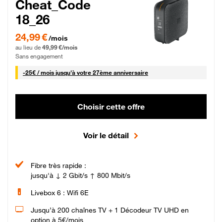
Cheat_Code
18_26
24,99 € par mois pendant 0 mois puis 49,99 € par mois, Sans engagement
24,99 €
/mois
au lieu de
49,99 €/mois
Sans engagement
25 € par mois
-
25€ / mois
jusqu'à votre 27ème anniversaire
Choisir cette offre
Voir le détail
Fibre très rapide :
jusqu'à ↓ 2 Gbit/s ↑ 800 Mbit/s
Livebox 6 : Wifi 6E
Jusqu’à 200 chaînes TV + 1 Décodeur TV UHD en
option à 5€/mois