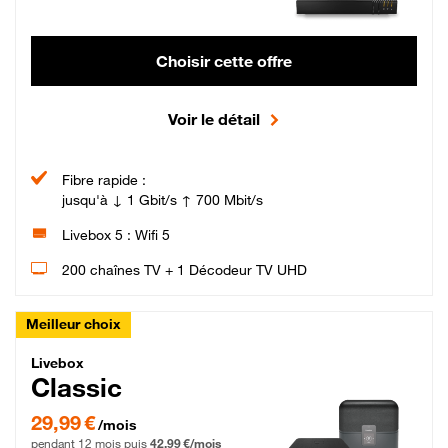
Choisir cette offre
Voir le détail
Fibre rapide :
jusqu'à ↓ 1 Gbit/s ↑ 700 Mbit/s
Livebox 5 : Wifi 5
200 chaînes TV + 1 Décodeur TV UHD
Meilleur choix
Livebox Classic Fibre
Livebox
Classic
29,99 € par mois pendant 12 mois puis 42,99 € par mois, Engagement 12 moi
29,99 €
/mois
pendant 12 mois puis
42,99 €/mois