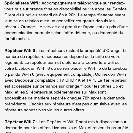
Spécialistes Wifi
: Accompagnement téléphonique sur rendez-
vous pris sur orange.fr selon disponibilité ou via appel au Service
Client du lundi au samedi de 8h à 20h. Le temps d’attente avant
la mise en relation avec un conseiller est gratuit depuis les
réseaux Orange. Le service est gratuit et l’appel est au prix d’une
communication normale selon l’offre détenue, ou décompté du
forfait mobile.
Répéteur Wifi 6
: Les répéteurs restent la propriété d’Orange. Le
nombre de répéteurs nécessaires dépend de la taille de votre
logement. Le répéteur permet d’étendre la couverture wifi de
votre Livebox en Wi-Fi 6 ou de remplacer le Wi-Fi 5 de la Livebox
5 par du Wi-Fi 6 (avec équipement compatible). Connexion Wi-Fi
avec Décodeur compatible : TV UHD 4K et TV 4. Le 1er répéteur
est accessible sur demande sur orange.fr pour les offres Up et
Max, et les 2 répéteurs supplémentaires sur Max sont
accessibles de manière séparée chaque 72h après la demande
précédente. L’accès aux répéteurs n’est pas cumulable avec les
répéteurs accessibles via les autres offres.
Répéteur Wifi 7
: Les Répéteurs Wifi 7 sont mis à disposition sur
demande pour les offres Livebox Up et Max et restent la propriété