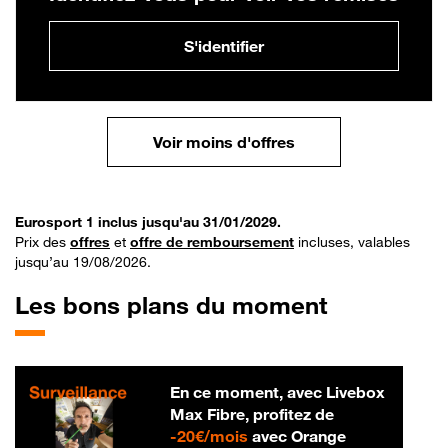
S'identifier
Voir moins d'offres
Eurosport 1 inclus jusqu'au 31/01/2029.
Prix des
offres
et
offre de remboursement
incluses, valables
jusqu’au 19/08/2026.
Les bons plans du moment
En ce moment, avec Livebox
Max Fibre, profitez de
20 € par mois
-
20€/mois
avec Orange