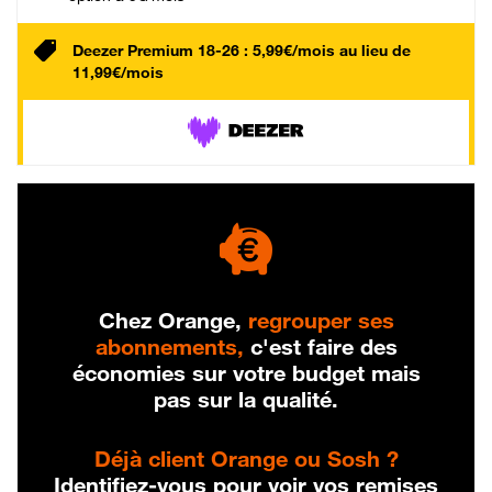
Deezer Premium 18-26 : 5,99€/mois au lieu de
11,99€/mois
Chez Orange,
regrouper ses
abonnements,
c'est faire des
économies sur votre budget mais
pas sur la qualité.
Déjà client Orange ou Sosh ?
Identifiez-vous pour voir vos remises