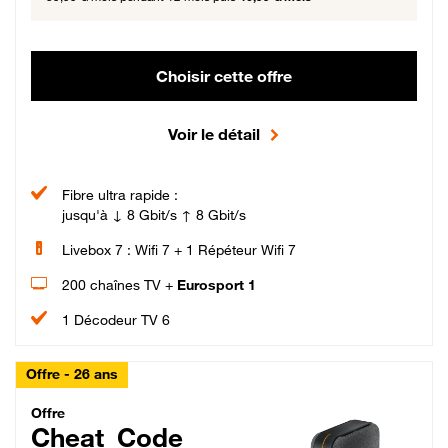
Choisir cette offre
Voir le détail
Fibre ultra rapide :
jusqu'à ↓ 8 Gbit/s ↑ 8 Gbit/s
Livebox 7 : Wifi 7 + 1 Répéteur Wifi 7
200 chaînes TV +
Eurosport 1
1 Décodeur TV 6
Offre - 26 ans
Cheat_Code Fibre_18_26
Offre
Cheat_Code