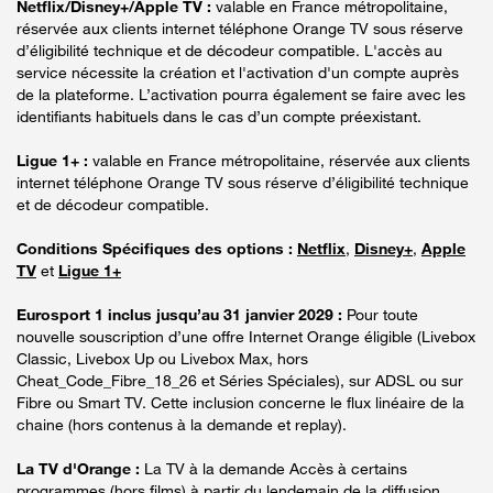
Netflix/Disney+/Apple TV :
valable en France métropolitaine,
réservée aux clients internet téléphone Orange TV sous réserve
d’éligibilité technique et de décodeur compatible. L'accès au
service nécessite la création et l'activation d'un compte auprès
de la plateforme. L’activation pourra également se faire avec les
identifiants habituels dans le cas d’un compte préexistant.
Ligue 1+ :
valable en France métropolitaine, réservée aux clients
internet téléphone Orange TV sous réserve d’éligibilité technique
et de décodeur compatible.
Conditions Spécifiques des options :
Netflix
,
Disney+
,
Apple
TV
et
Ligue 1+
Eurosport 1 inclus jusqu’au 31 janvier 2029 :
Pour toute
nouvelle souscription d’une offre Internet Orange éligible (Livebox
Classic, Livebox Up ou Livebox Max, hors
Cheat_Code_Fibre_18_26 et Séries Spéciales), sur ADSL ou sur
Fibre ou Smart TV. Cette inclusion concerne le flux linéaire de la
chaine (hors contenus à la demande et replay).
La TV d'Orange :
La TV à la demande Accès à certains
programmes (hors films) à partir du lendemain de la diffusion