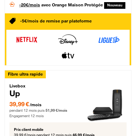
-20€/mois
avec Orange Maison Protégée
Nouveau
-5€/mois de remise par plateforme
Fibre ultra rapide
Livebox Up Fibre
Livebox
Up
39,99 € par mois pendant 12 mois puis 51,99 € par mois, Engagement 12 moi
39,99 €
/mois
pendant 12 mois puis
51,99 €/mois
Engagement 12 mois
Prix client mobile
39,99 €/mois
pendant 12 mois puis
46,99 €/mois