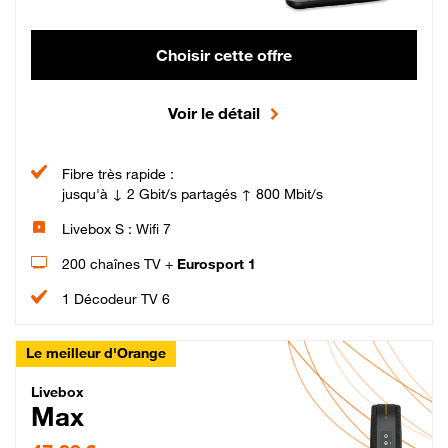
Choisir cette offre
Voir le détail
Fibre très rapide :
jusqu'à ↓ 2 Gbit/s partagés ↑ 800 Mbit/s
Livebox S : Wifi 7
200 chaînes TV +
Eurosport 1
1 Décodeur TV 6
Le meilleur d'Orange
Livebox Max Fibre
Livebox
Max
47,99 € par mois pendant 12 mois puis 57,99 € par mois, Engagement 12 moi