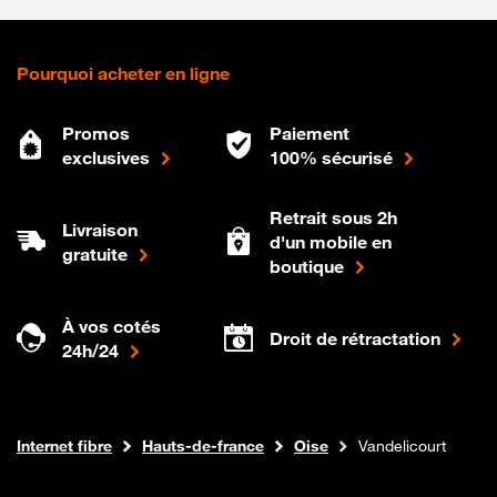
Pourquoi acheter en ligne
Promos
Paiement
exclusives
100% sécurisé
Retrait sous 2h
Livraison
d'un mobile en
gratuite
boutique
À vos cotés
Droit de rétractation
24h/24
Boutique Orange
Internet fibre
Hauts-de-france
Oise
Vandelicourt