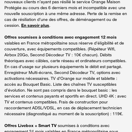
nouveaux clients n’ayant pas résilié le service Orange Maison
Protégée au cours des 6 derniers mois et incompatible avec une
nouvelle souscription à une même adresse. Perte de la remise en
cas de résiliation d’une des offres, de déménagement ou de
cession.
En savoir plus
.
Offres soumises à conditions avec engagement 12 mois
valables en France métropolitaine sous réserve d’éligibilité et de
couverture, avec équipements compatibles. (Répéteur Wifi,
Airbox 20Go, Second Décodeur TV : 10€ chacun). Débits
théoriques avec câbles, carte réseau et ordinateurs compatibles.
En cas d’usage sur plusieurs équipements le débit est partagé.
Enregistreur Multi-écrans, Second Décodeur TV, options avec
activations nécessaires. TV d’Orange sur mobile et tablette :
accès au Bouquet Basic. Liste des chaînes TV susceptibles
d’évolution. Ne sont pas compris dans le bouquet basic : les
services et contenus payants et sportifs en direct. UHD 4K : avec
TV et contenus compatibles. Frais de construction pour
raccordement ADSL/VDSL, en cas de déplacement technicien
nécessaire (diagnostiqué au moment de la souscription) : 119€.
Offres Livebox + Smart TV
soumises à conditions avec
engagement 24 mois valables en France métropolitaine sous