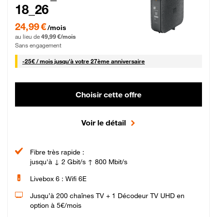
18_26
24,99 € par mois pendant 0 mois puis 49,99 € par mois, Sans engagement
24,99 €
/mois
au lieu de
49,99 €/mois
Sans engagement
25 € par mois
-
25€ / mois
jusqu'à votre 27ème anniversaire
Choisir cette offre
Voir le détail
Fibre très rapide :
jusqu'à ↓ 2 Gbit/s ↑ 800 Mbit/s
Livebox 6 : Wifi 6E
Jusqu’à 200 chaînes TV + 1 Décodeur TV UHD en
option à 5€/mois