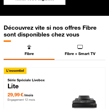
Découvrez vite si nos offres Fibre
sont disponibles chez vous
Fibre
Fibre + Smart TV
L'essentiel
Série Spéciale Livebox Lite Fibre
Série Spéciale Livebox
Lite
29,99 € par mois , Engagement 12 mois
29,99 €
/mois
Engagement 12 mois