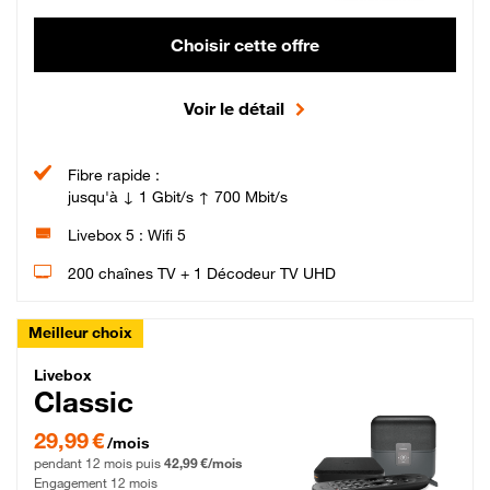
Choisir cette offre
Voir le détail
Fibre rapide :
jusqu'à ↓ 1 Gbit/s ↑ 700 Mbit/s
Livebox 5 : Wifi 5
200 chaînes TV + 1 Décodeur TV UHD
Meilleur choix
Livebox Classic Fibre
Livebox
Classic
29,99 € par mois pendant 12 mois puis 42,99 € par mois, Engagement 12 moi
29,99 €
/mois
pendant 12 mois puis
42,99 €/mois
Engagement 12 mois