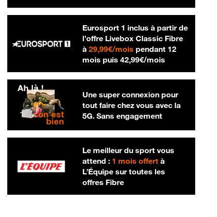
Eurosport 1 inclus à partir de
l’offre Livebox Classic Fibre
29,99 € par mois
à
29,99€/mois
pendant 12
42,99 € par m
mois puis
42,99€/mois
Une super connexion pour
tout faire chez vous avec la
5G. Sans engagement
Le meilleur du sport vous
attend :
1 mois offert
à
L’Équipe sur toutes les
offres Fibre