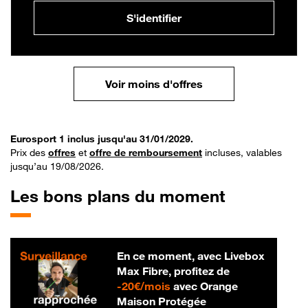
S'identifier
Voir moins d'offres
Eurosport 1 inclus jusqu'au 31/01/2029.
Prix des
offres
et
offre de remboursement
incluses, valables
jusqu’au 19/08/2026.
Les bons plans du moment
En ce moment, avec Livebox
Max Fibre, profitez de
20 € par mois
-
20€/mois
avec Orange
Maison Protégée