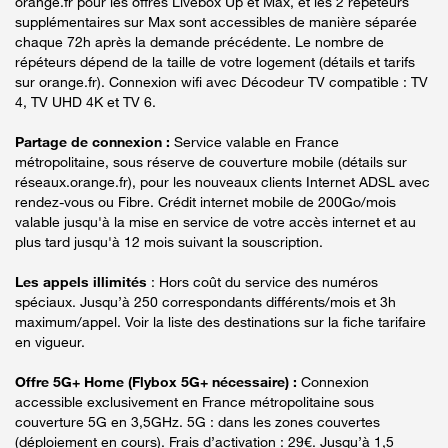
orange.fr pour les offres Livebox Up et Max, et les 2 répéteurs
supplémentaires sur Max sont accessibles de manière séparée
chaque 72h après la demande précédente. Le nombre de
répéteurs dépend de la taille de votre logement (détails et tarifs
sur orange.fr). Connexion wifi avec Décodeur TV compatible : TV
4, TV UHD 4K et TV 6.
Partage de connexion :
Service valable en France
métropolitaine, sous réserve de couverture mobile (détails sur
réseaux.orange.fr), pour les nouveaux clients Internet ADSL avec
rendez-vous ou Fibre. Crédit internet mobile de 200Go/mois
valable jusqu'à la mise en service de votre accès internet et au
plus tard jusqu'à 12 mois suivant la souscription.
Les appels illimités
: Hors coût du service des numéros
spéciaux. Jusqu’à 250 correspondants différents/mois et 3h
maximum/appel. Voir la liste des destinations sur la fiche tarifaire
en vigueur.
Offre 5G+ Home (Flybox 5G+ nécessaire) :
Connexion
accessible exclusivement en France métropolitaine sous
couverture 5G en 3,5GHz. 5G : dans les zones couvertes
(déploiement en cours). Frais d’activation : 29€. Jusqu’à 1,5