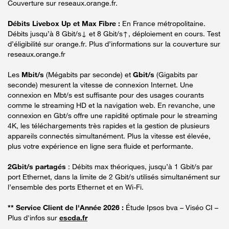
Couverture sur reseaux.orange.fr.
Débits Livebox Up et Max Fibre :
En France métropolitaine.
Débits jusqu’à 8 Gbit/s↓ et 8 Gbit/s↑, déploiement en cours. Test
d’éligibilité sur orange.fr. Plus d’informations sur la couverture sur
reseaux.orange.fr
Les
Mbit/s
(Mégabits par seconde) et
Gbit/s
(Gigabits par
seconde) mesurent la vitesse de connexion Internet. Une
connexion en Mbt/s est suffisante pour des usages courants
comme le streaming HD et la navigation web. En revanche, une
connexion en Gbt/s offre une rapidité optimale pour le streaming
4K, les téléchargements très rapides et la gestion de plusieurs
appareils connectés simultanément. Plus la vitesse est élevée,
plus votre expérience en ligne sera fluide et performante.
2Gbit/s partagés
: Débits max théoriques, jusqu’à 1 Gbit/s par
port Ethernet, dans la limite de 2 Gbit/s utilisés simultanément sur
l’ensemble des ports Ethernet et en Wi-Fi.
** Service Client de l'Année 2026 :
Étude Ipsos bva – Viséo CI –
Plus d'infos sur
escda.fr