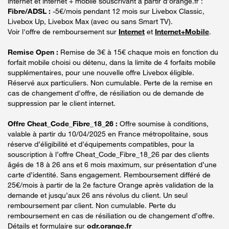
internet et internet + mobile souscrivant à partir d’orange.fr :
Fibre/ADSL :
-5€/mois pendant 12 mois sur Livebox Classic,
Livebox Up, Livebox Max (avec ou sans Smart TV).
Voir l'offre de remboursement sur
Internet
et
Internet+Mobile
.
Remise Open :
Remise de 3€ à 15€ chaque mois en fonction du
forfait mobile choisi ou détenu, dans la limite de 4 forfaits mobile
supplémentaires, pour une nouvelle offre Livebox éligible.
Réservé aux particuliers. Non cumulable. Perte de la remise en
cas de changement d'offre, de résiliation ou de demande de
suppression par le client internet.
Offre Cheat_Code_Fibre_18_26 :
Offre soumise à conditions,
valable à partir du 10/04/2025 en France métropolitaine, sous
réserve d’éligibilité et d’équipements compatibles, pour la
souscription à l’offre Cheat_Code_Fibre_18_26 par des clients
âgés de 18 à 26 ans et 6 mois maximum, sur présentation d’une
carte d’identité. Sans engagement. Remboursement différé de
25€/mois à partir de la 2e facture Orange après validation de la
demande et jusqu’aux 26 ans révolus du client. Un seul
remboursement par client. Non cumulable. Perte du
remboursement en cas de résiliation ou de changement d’offre.
Détails et formulaire sur
odr.orange.fr