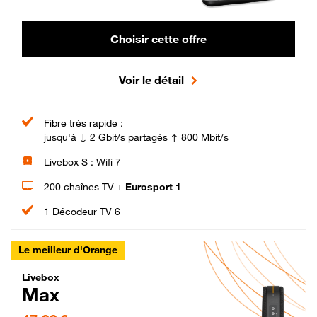
Choisir cette offre
Voir le détail
Fibre très rapide :
jusqu'à ↓ 2 Gbit/s partagés ↑ 800 Mbit/s
Livebox S : Wifi 7
200 chaînes TV +
Eurosport 1
1 Décodeur TV 6
Le meilleur d'Orange
Livebox Max Fibre
Livebox
Max
47,99 € par mois pendant 12 mois puis 57,99 € par mois, Engagement 12 moi