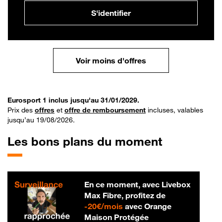
S'identifier
Voir moins d'offres
Eurosport 1 inclus jusqu'au 31/01/2029.
Prix des
offres
et
offre de remboursement
incluses, valables
jusqu’au 19/08/2026.
Les bons plans du moment
En ce moment, avec Livebox
Max Fibre, profitez de
20 € par mois
-
20€/mois
avec Orange
Maison Protégée