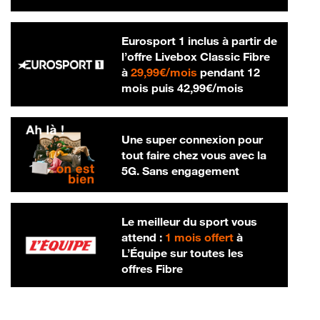
Eurosport 1 inclus à partir de
l’offre Livebox Classic Fibre
29,99 € par mois
à
29,99€/mois
pendant 12
42,99 € par m
mois puis
42,99€/mois
Une super connexion pour
tout faire chez vous avec la
5G. Sans engagement
Le meilleur du sport vous
attend :
1 mois offert
à
L’Équipe sur toutes les
offres Fibre