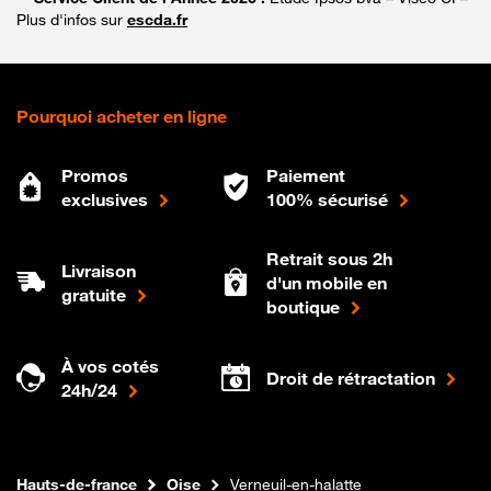
Plus d'infos sur
escda.fr
Pourquoi acheter en ligne
Promos
Paiement
exclusives
100% sécurisé
Retrait sous 2h
Livraison
d'un mobile en
gratuite
boutique
À vos cotés
Droit de rétractation
24h/24
Internet fibre
Boutique Orange
Hauts-de-france
Oise
Verneuil-en-halatte