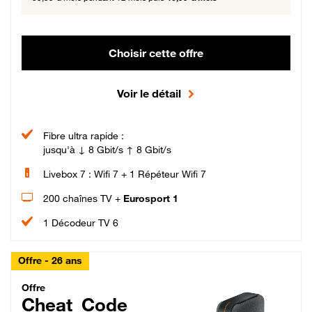
Choisir cette offre
Voir le détail
Fibre ultra rapide :
jusqu'à ↓ 8 Gbit/s ↑ 8 Gbit/s
Livebox 7 : Wifi 7 + 1 Répéteur Wifi 7
200 chaînes TV +
Eurosport 1
1 Décodeur TV 6
Offre - 26 ans
Cheat_Code Fibre_18_26
Offre
Cheat_Code