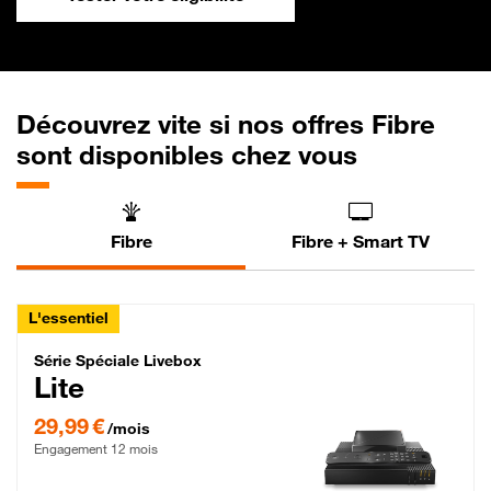
Découvrez vite si nos offres Fibre
sont disponibles chez vous
Fibre
Fibre + Smart TV
L'essentiel
Série Spéciale Livebox Lite Fibre
Série Spéciale Livebox
Lite
29,99 € par mois , Engagement 12 mois
29,99 €
/mois
Engagement 12 mois