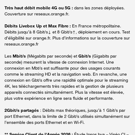
Très haut débit mobile 4G ou 5G :
dans les zones déployées.
Couverture sur reseaux.orange.fr.
Débits Livebox Up et Max Fibre :
En France métropolitaine.
Débits jusqu’à 8 Gbit/s↓ et 8 Gbit/s↑, déploiement en cours. Test
d’éligibilité sur orange.fr. Plus d’informations sur la couverture sur
reseaux.orange.fr
Les
Mbit/s
(Mégabits par seconde) et
Gbit/s
(Gigabits par
seconde) mesurent la vitesse de connexion Internet. Une
connexion en Mbt/s est suffisante pour des usages courants
comme le streaming HD et la navigation web. En revanche, une
connexion en Gbt/s offre une rapidité optimale pour le streaming
4K, les téléchargements très rapides et la gestion de plusieurs
appareils connectés simultanément. Plus la vitesse est élevée,
plus votre expérience en ligne sera fluide et performante.
2Gbit/s partagés
: Débits max théoriques, jusqu’à 1 Gbit/s par
port Ethernet, dans la limite de 2 Gbit/s utilisés simultanément sur
l’ensemble des ports Ethernet et en Wi-Fi.
** Service Client de l'Année 2026 :
Étude Ipsos bva – Viséo CI –