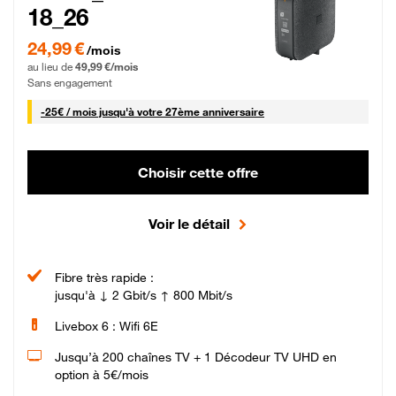
18_26
24,99 € par mois pendant 0 mois puis 49,99 € par mois, Sans engagement
24,99 €
/mois
au lieu de
49,99 €/mois
Sans engagement
25 € par mois
-
25€ / mois
jusqu'à votre 27ème anniversaire
Choisir cette offre
Voir le détail
Fibre très rapide :
jusqu'à ↓ 2 Gbit/s ↑ 800 Mbit/s
Livebox 6 : Wifi 6E
Jusqu’à 200 chaînes TV + 1 Décodeur TV UHD en
option à 5€/mois