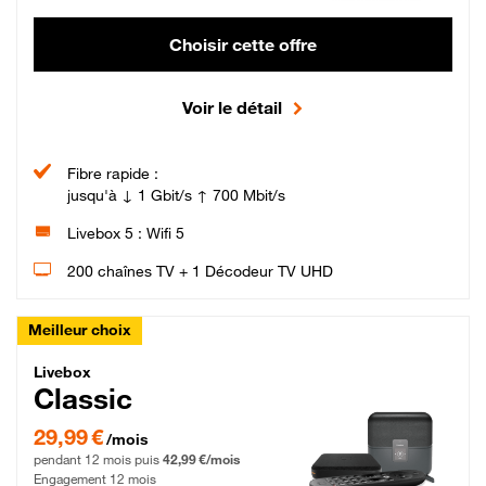
Choisir cette offre
Voir le détail
Fibre rapide :
jusqu'à ↓ 1 Gbit/s ↑ 700 Mbit/s
Livebox 5 : Wifi 5
200 chaînes TV + 1 Décodeur TV UHD
Meilleur choix
Livebox Classic Fibre
Livebox
Classic
29,99 € par mois pendant 12 mois puis 42,99 € par mois, Engagement 12 moi
29,99 €
/mois
pendant 12 mois puis
42,99 €/mois
Engagement 12 mois