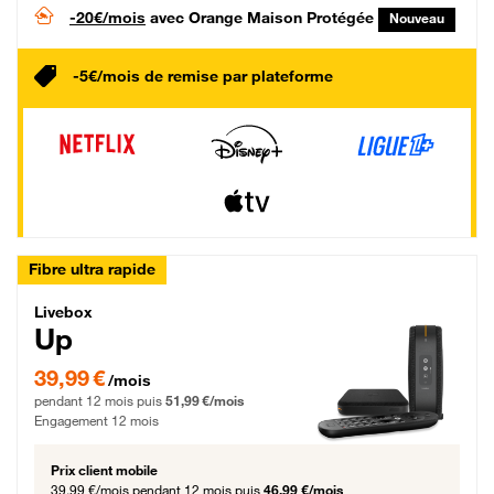
-20€/mois
avec Orange Maison Protégée
Nouveau
-5€/mois de remise par plateforme
Fibre ultra rapide
Livebox Up Fibre
Livebox
Up
39,99 € par mois pendant 12 mois puis 51,99 € par mois, Engagement 12 moi
39,99 €
/mois
pendant 12 mois puis
51,99 €/mois
Engagement 12 mois
Prix client mobile
39,99 €/mois
pendant 12 mois puis
46,99 €/mois