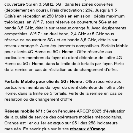
couverture 5G en 3,5GHz. 5G : dans les zones couvertes
(déploiement en cours). Frais d’activation : 29€. Jusqu’à 1,5
Gbit/s en réception et 250 Mbit/s en émission : débits maximum
théoriques, en Wifi 7, sous réserve de couverture 5G+ et en
bande 3,5 GHz, détails sur reseaux.orange.fr. Avec équipements
compatibles. Wifi 7 : en dual band, 2,4 GHz et 5 GHz sous
réserve de couverture 5G+ et en bande 3,5 GHz, détails sur
reseaux.orange.fr. Avec équipements compatibles. Forfaits Mobile
pour clients 4G Home ou 5G+ Home : Offre réservée aux
particuliers membres du foyer du client détenteur de l'offre 4G
Home ou 5G+ Home, dans la limite de 5 forfaits par foyer. Perte
de la remise en cas de résiliation ou de changement d’offre.
Forfaits Mobile pour clients 5G+ Home
: Offre réservée aux
particuliers membres du foyer du client détenteur de l'offre 5G+
Home, dans la limite de 5 forfaits. Perte de la remise en cas de
résiliation ou de changement d’offre.
Réseau mobile N°1 :
Selon l’enquête ARCEP 2025 d’évaluation
de la qualité de service des opérateurs mobiles métropolitains,
Orange est 1er ou 1er ex æquo sur 251 des 258 indicateurs
mesurés. En savoir plus sur le site
réseaux d'Orange