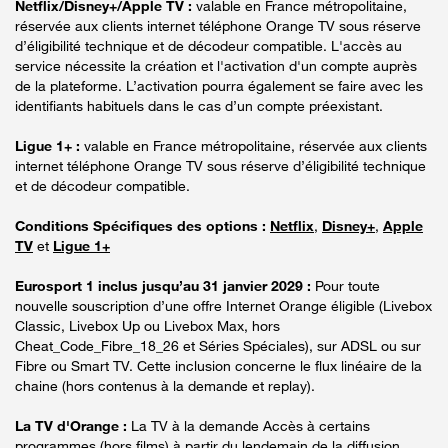
Netflix/Disney+/Apple TV :
valable en France métropolitaine,
réservée aux clients internet téléphone Orange TV sous réserve
d’éligibilité technique et de décodeur compatible. L'accès au
service nécessite la création et l'activation d'un compte auprès
de la plateforme. L’activation pourra également se faire avec les
identifiants habituels dans le cas d’un compte préexistant.
Ligue 1+ :
valable en France métropolitaine, réservée aux clients
internet téléphone Orange TV sous réserve d’éligibilité technique
et de décodeur compatible.
Conditions Spécifiques des options :
Netflix
,
Disney+
,
Apple
TV
et
Ligue 1+
Eurosport 1 inclus jusqu’au 31 janvier 2029 :
Pour toute
nouvelle souscription d’une offre Internet Orange éligible (Livebox
Classic, Livebox Up ou Livebox Max, hors
Cheat_Code_Fibre_18_26 et Séries Spéciales), sur ADSL ou sur
Fibre ou Smart TV. Cette inclusion concerne le flux linéaire de la
chaine (hors contenus à la demande et replay).
La TV d'Orange :
La TV à la demande Accès à certains
programmes (hors films) à partir du lendemain de la diffusion