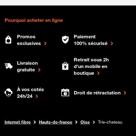
Pourquoi acheter en ligne
Promos
Paiement
exclusives
100% sécurisé
Retrait sous 2h
Livraison
d'un mobile en
gratuite
boutique
À vos cotés
Droit de rétractation
24h/24
Boutique Orange
Internet fibre
Hauts-de-france
Oise
Trie-chateau