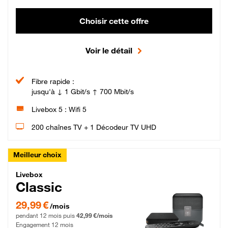
Choisir cette offre
Voir le détail
Fibre rapide :
jusqu'à ↓ 1 Gbit/s ↑ 700 Mbit/s
Livebox 5 : Wifi 5
200 chaînes TV + 1 Décodeur TV UHD
Meilleur choix
Livebox Classic Fibre
Livebox
Classic
29,99 € par mois pendant 12 mois puis 42,99 € par mois, Engagement 12 moi
29,99 €
/mois
pendant 12 mois puis
42,99 €/mois
Engagement 12 mois