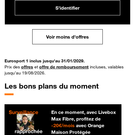
S'identifier
Voir moins d'offres
Eurosport 1 inclus jusqu'au 31/01/2029.
Prix des
offres
et
offre de remboursement
incluses, valables
jusqu’au 19/08/2026.
Les bons plans du moment
En ce moment, avec Livebox
Max Fibre, profitez de
20 € par mois
-
20€/mois
avec Orange
Maison Protégée