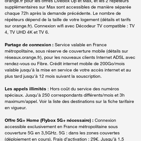
orange.fr pour les offres Livebox Up et Max, et les 2 répéteurs
supplémentaires sur Max sont accessibles de manière séparée
chaque 72h après la demande précédente. Le nombre de
répéteurs dépend de la taille de votre logement (détails et tarifs
sur orange.fr). Connexion wifi avec Décodeur TV compatible : TV
4, TV UHD 4K et TV 6.
Partage de connexion :
Service valable en France
métropolitaine, sous réserve de couverture mobile (détails sur
réseaux.orange.fr), pour les nouveaux clients Internet ADSL avec
rendez-vous ou Fibre. Crédit internet mobile de 200Go/mois
valable jusqu'à la mise en service de votre accès internet et au
plus tard jusqu'à 12 mois suivant la souscription.
Les appels illimités
: Hors coût du service des numéros
spéciaux. Jusqu’à 250 correspondants différents/mois et 3h
maximum/appel. Voir la liste des destinations sur la fiche tarifaire
en vigueur.
Offre 5G+ Home (Flybox 5G+ nécessaire) :
Connexion
accessible exclusivement en France métropolitaine sous
couverture 5G en 3,5GHz. 5G : dans les zones couvertes
(déploiement en cours). Frais d’activation : 29€. Jusqu’à 1,5