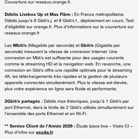
Couverture sur reseaux.orange.fr.
Débits Livebox Up et Max Fibre :
En France métropolitaine.
Débits jusqu’à 8 Gbit/s↓ et 8 Gbit/s↑, déploiement en cours. Test
d’éligibilité sur orange.fr. Plus d’informations sur la couverture sur
reseaux.orange.fr
Les
Mbit/s
(Mégabits par seconde) et
Gbit/s
(Gigabits par
seconde) mesurent la vitesse de connexion Internet. Une
connexion en Mbt/s est suffisante pour des usages courants
comme le streaming HD et la navigation web. En revanche, une
connexion en Gbt/s offre une rapidité optimale pour le streaming
4K, les téléchargements très rapides et la gestion de plusieurs
appareils connectés simultanément. Plus la vitesse est élevée,
plus votre expérience en ligne sera fluide et performante.
2Gbit/s partagés
: Débits max théoriques, jusqu’à 1 Gbit/s par
port Ethernet, dans la limite de 2 Gbit/s utilisés simultanément sur
l’ensemble des ports Ethernet et en Wi-Fi.
** Service Client de l'Année 2026 :
Étude Ipsos bva – Viséo CI –
Plus d'infos sur
escda.fr