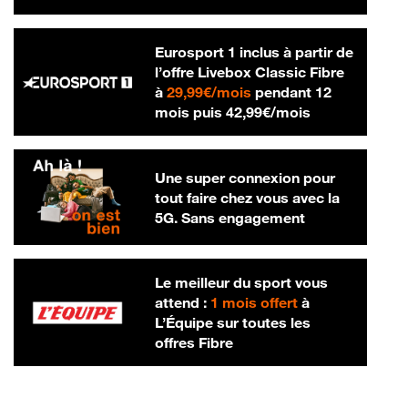
Eurosport 1 inclus à partir de
l’offre Livebox Classic Fibre
29,99 € par mois
à
29,99€/mois
pendant 12
42,99 € par m
mois puis
42,99€/mois
Une super connexion pour
tout faire chez vous avec la
5G. Sans engagement
Le meilleur du sport vous
attend :
1 mois offert
à
L’Équipe sur toutes les
offres Fibre