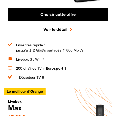
Choisir cette offre
Voir le détail
Fibre très rapide :
jusqu'à ↓ 2 Gbit/s partagés ↑ 800 Mbit/s
Livebox S : Wifi 7
200 chaînes TV +
Eurosport 1
1 Décodeur TV 6
Le meilleur d'Orange
Livebox Max Fibre
Livebox
Max
47,99 € par mois pendant 12 mois puis 57,99 € par mois, Engagement 12 moi