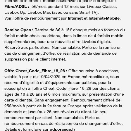
internet et internet + mobile souscrivant à partir d’orange.fr :
Fibre/ADSL :
-5€/mois pendant 12 mois sur Livebox Classic,
Livebox Up, Livebox Max (avec ou sans Smart TV).
Voir l'offre de remboursement sur
Internet
et
Internet+Mobile
.
Remise Open :
Remise de 3€ à 15€ chaque mois en fonction du
forfait mobile choisi ou détenu, dans la limite de 4 forfaits mobile
supplémentaires, pour une nouvelle offre Livebox éligible.
Réservé aux particuliers. Non cumulable. Perte de la remise en
cas de changement d'offre, de résiliation ou de demande de
suppression par le client internet.
Offre Cheat_Code_Fibre_18_26 :
Offre soumise à conditions,
valable à partir du 10/04/2025 en France métropolitaine, sous
réserve d’éligibilité et d’équipements compatibles, pour la
souscription à l’offre Cheat_Code_Fibre_18_26 par des clients
âgés de 18 à 26 ans et 6 mois maximum, sur présentation d’une
carte d’identité. Sans engagement. Remboursement différé de
25€/mois à partir de la 2e facture Orange après validation de la
demande et jusqu’aux 26 ans révolus du client. Un seul
remboursement par client. Non cumulable. Perte du
remboursement en cas de résiliation ou de changement d’offre.
Détails et formulaire sur
odr.orange.fr