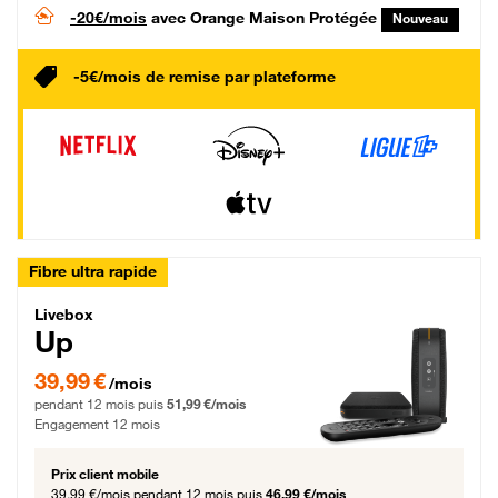
-20€/mois
avec Orange Maison Protégée
Nouveau
-5€/mois de remise par plateforme
Fibre ultra rapide
Livebox Up Fibre
Livebox
Up
39,99 € par mois pendant 12 mois puis 51,99 € par mois, Engagement 12 moi
39,99 €
/mois
pendant 12 mois puis
51,99 €/mois
Engagement 12 mois
Prix client mobile
39,99 €/mois
pendant 12 mois puis
46,99 €/mois