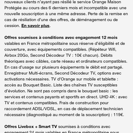
nouveaux clients n’ayant pas résilié le service Orange Maison
Protégée au cours des 6 derniers mois et incompatible avec une
nouvelle souscription à une même adresse. Perte de la remise en
cas de résiliation d’une des offres, de déménagement ou de
cession.
En savoir plus
.
Offres soumises à conditions avec engagement 12 mois
valables en France métropolitaine sous réserve d’éligibilité et de
couverture, avec équipements compatibles. (Répéteur Wifi,
Airbox 20Go, Second Décodeur TV : 10€ chacun). Débits
théoriques avec câbles, carte réseau et ordinateurs compatibles.
En cas d’usage sur plusieurs équipements le débit est partagé.
Enregistreur Multi-écrans, Second Décodeur TV, options avec
activations nécessaires. TV d’Orange sur mobile et tablette :
accès au Bouquet Basic. Liste des chaînes TV susceptibles
d’évolution. Ne sont pas compris dans le bouquet basic : les
services et contenus payants et sportifs en direct. UHD 4K : avec
TV et contenus compatibles. Frais de construction pour
raccordement ADSL/VDSL, en cas de déplacement technicien
nécessaire (diagnostiqué au moment de la souscription) : 119€.
Offres Livebox + Smart TV
soumises à conditions avec
engagement 24 mois valables en France métropolitaine sous