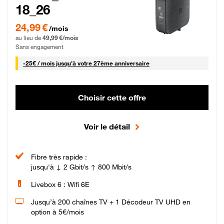
18_26
24,99 € par mois pendant 0 mois puis 49,99 € par mois, Sans engagement
24,99 €
/mois
au lieu de
49,99 €/mois
Sans engagement
25 € par mois
-
25€ / mois
jusqu'à votre 27ème anniversaire
Choisir cette offre
Voir le détail
Fibre très rapide :
jusqu'à ↓ 2 Gbit/s ↑ 800 Mbit/s
Livebox 6 : Wifi 6E
Jusqu’à 200 chaînes TV + 1 Décodeur TV UHD en
option à 5€/mois