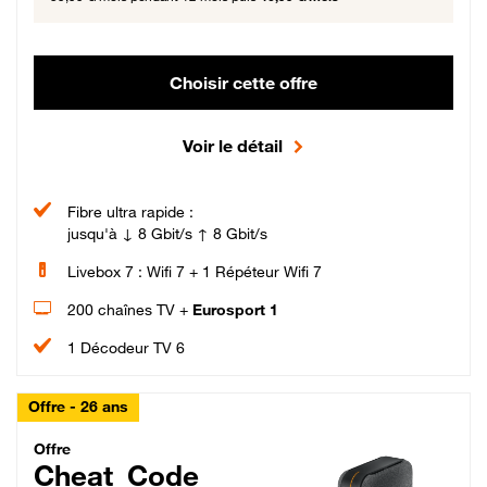
Choisir cette offre
Voir le détail
Fibre ultra rapide :
jusqu'à ↓ 8 Gbit/s ↑ 8 Gbit/s
Livebox 7 : Wifi 7 + 1 Répéteur Wifi 7
200 chaînes TV +
Eurosport 1
1 Décodeur TV 6
Offre - 26 ans
Cheat_Code Fibre_18_26
Offre
Cheat_Code