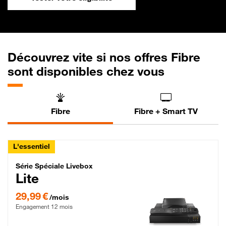
Découvrez vite si nos offres Fibre
sont disponibles chez vous
Fibre
Fibre + Smart TV
L'essentiel
Série Spéciale Livebox Lite Fibre
Série Spéciale Livebox
Lite
29,99 € par mois , Engagement 12 mois
29,99 €
/mois
Engagement 12 mois