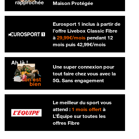
Maison Protégée
Eurosport 1 inclus à partir de
l’offre Livebox Classic Fibre
29,99 € par mois
à
29,99€/mois
pendant 12
42,99 € par m
mois puis
42,99€/mois
Une super connexion pour
tout faire chez vous avec la
5G. Sans engagement
Le meilleur du sport vous
attend :
1 mois offert
à
L’Équipe sur toutes les
offres Fibre