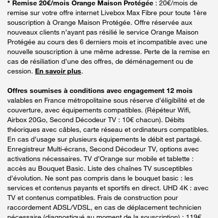
* Remise 20€/mois Orange Maison Protégée
: 20€/mois de
remise sur votre offre internet Livebox Max Fibre pour toute 1ère
souscription à Orange Maison Protégée. Offre réservée aux
nouveaux clients n’ayant pas résilié le service Orange Maison
Protégée au cours des 6 derniers mois et incompatible avec une
nouvelle souscription à une même adresse. Perte de la remise en
cas de résiliation d’une des offres, de déménagement ou de
cession.
En savoir plus
.
Offres soumises à conditions avec engagement 12 mois
valables en France métropolitaine sous réserve d’éligibilité et de
couverture, avec équipements compatibles. (Répéteur Wifi,
Airbox 20Go, Second Décodeur TV : 10€ chacun). Débits
théoriques avec câbles, carte réseau et ordinateurs compatibles.
En cas d’usage sur plusieurs équipements le débit est partagé.
Enregistreur Multi-écrans, Second Décodeur TV, options avec
activations nécessaires. TV d’Orange sur mobile et tablette :
accès au Bouquet Basic. Liste des chaînes TV susceptibles
d’évolution. Ne sont pas compris dans le bouquet basic : les
services et contenus payants et sportifs en direct. UHD 4K : avec
TV et contenus compatibles. Frais de construction pour
raccordement ADSL/VDSL, en cas de déplacement technicien
nécessaire (diagnostiqué au moment de la souscription) : 119€.