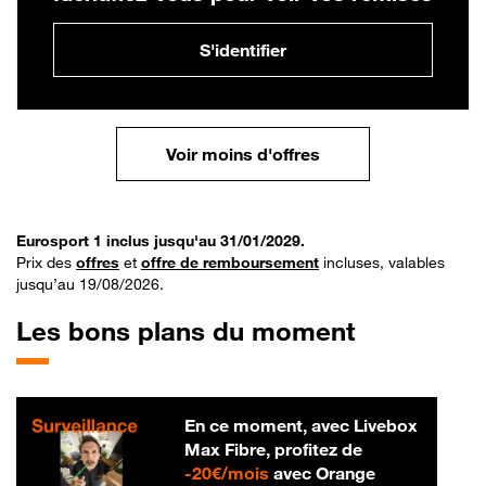
S'identifier
Voir moins d'offres
Eurosport 1 inclus jusqu'au 31/01/2029.
Prix des
offres
et
offre de remboursement
incluses, valables
jusqu’au 19/08/2026.
Les bons plans du moment
En ce moment, avec Livebox
Max Fibre, profitez de
20 € par mois
-
20€/mois
avec Orange