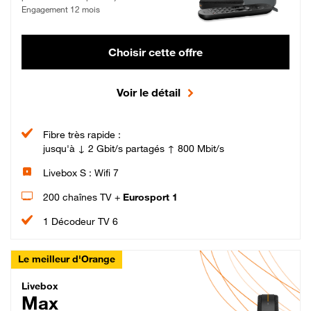
Engagement 12 mois
Choisir cette offre
Voir le détail
Fibre très rapide :
jusqu'à ↓ 2 Gbit/s partagés ↑ 800 Mbit/s
Livebox S : Wifi 7
200 chaînes TV +
Eurosport 1
1 Décodeur TV 6
Le meilleur d'Orange
Livebox Max Fibre
Livebox
Max