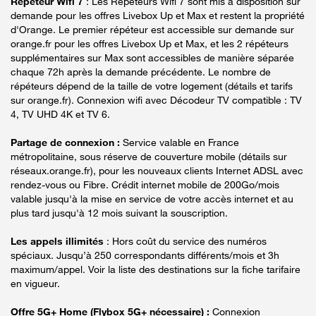
Répéteur Wifi 7
: Les Répéteurs Wifi 7 sont mis à disposition sur
demande pour les offres Livebox Up et Max et restent la propriété
d'Orange. Le premier répéteur est accessible sur demande sur
orange.fr pour les offres Livebox Up et Max, et les 2 répéteurs
supplémentaires sur Max sont accessibles de manière séparée
chaque 72h après la demande précédente. Le nombre de
répéteurs dépend de la taille de votre logement (détails et tarifs
sur orange.fr). Connexion wifi avec Décodeur TV compatible : TV
4, TV UHD 4K et TV 6.
Partage de connexion :
Service valable en France
métropolitaine, sous réserve de couverture mobile (détails sur
réseaux.orange.fr), pour les nouveaux clients Internet ADSL avec
rendez-vous ou Fibre. Crédit internet mobile de 200Go/mois
valable jusqu'à la mise en service de votre accès internet et au
plus tard jusqu'à 12 mois suivant la souscription.
Les appels illimités
: Hors coût du service des numéros
spéciaux. Jusqu’à 250 correspondants différents/mois et 3h
maximum/appel. Voir la liste des destinations sur la fiche tarifaire
en vigueur.
Offre 5G+ Home (Flybox 5G+ nécessaire) :
Connexion