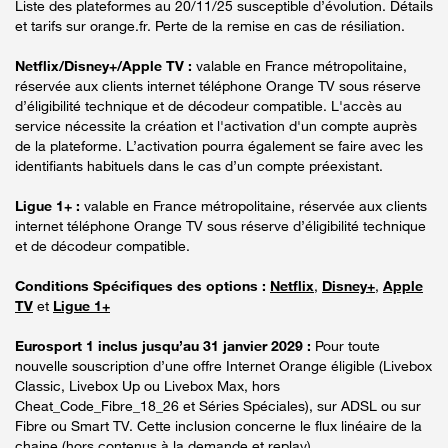
Liste des plateformes au 20/11/25 susceptible d’évolution. Détails
et tarifs sur orange.fr. Perte de la remise en cas de résiliation.
Netflix/Disney+/Apple TV :
valable en France métropolitaine,
réservée aux clients internet téléphone Orange TV sous réserve
d’éligibilité technique et de décodeur compatible. L'accès au
service nécessite la création et l'activation d'un compte auprès
de la plateforme. L’activation pourra également se faire avec les
identifiants habituels dans le cas d’un compte préexistant.
Ligue 1+ :
valable en France métropolitaine, réservée aux clients
internet téléphone Orange TV sous réserve d’éligibilité technique
et de décodeur compatible.
Conditions Spécifiques des options :
Netflix
,
Disney+
,
Apple
TV
et
Ligue 1+
Eurosport 1 inclus jusqu’au 31 janvier 2029 :
Pour toute
nouvelle souscription d’une offre Internet Orange éligible (Livebox
Classic, Livebox Up ou Livebox Max, hors
Cheat_Code_Fibre_18_26 et Séries Spéciales), sur ADSL ou sur
Fibre ou Smart TV. Cette inclusion concerne le flux linéaire de la
chaine (hors contenus à la demande et replay).