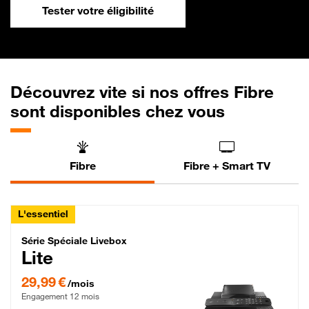
Tester votre éligibilité
Découvrez vite si nos offres Fibre
sont disponibles chez vous
Fibre
Fibre + Smart TV
L'essentiel
Série Spéciale Livebox Lite Fibre
Série Spéciale Livebox
Lite
29,99 € par mois , Engagement 12 mois
29,99 €
/mois
Engagement 12 mois