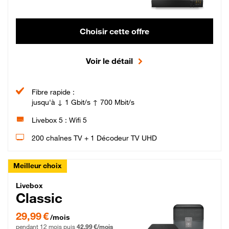
Choisir cette offre
Voir le détail
Fibre rapide :
jusqu'à ↓ 1 Gbit/s ↑ 700 Mbit/s
Livebox 5 : Wifi 5
200 chaînes TV + 1 Décodeur TV UHD
Meilleur choix
Livebox Classic Fibre
Livebox
Classic
29,99 € par mois pendant 12 mois puis 42,99 € par mois, Engagement 12 moi
29,99 €
/mois
pendant 12 mois puis
42,99 €/mois