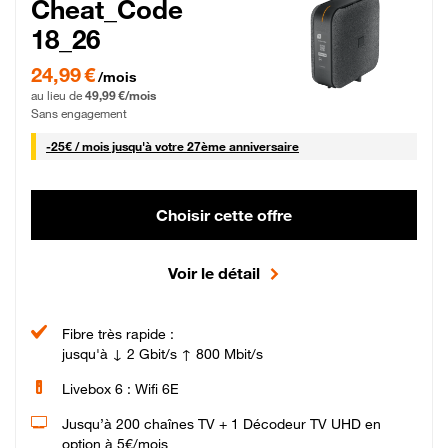
Cheat_Code
18_26
24,99 € par mois pendant 0 mois puis 49,99 € par mois, Sans engagement
24,99 €
/mois
au lieu de
49,99 €/mois
Sans engagement
25 € par mois
-
25€ / mois
jusqu'à votre 27ème anniversaire
Choisir cette offre
Voir le détail
Fibre très rapide :
jusqu'à ↓ 2 Gbit/s ↑ 800 Mbit/s
Livebox 6 : Wifi 6E
Jusqu’à 200 chaînes TV + 1 Décodeur TV UHD en
option à 5€/mois