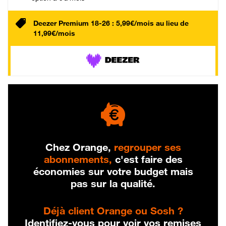
Deezer Premium 18-26 : 5,99€/mois au lieu de
11,99€/mois
Chez Orange,
regrouper ses
abonnements,
c'est faire des
économies sur votre budget mais
pas sur la qualité.
Déjà client Orange ou Sosh ?
Identifiez-vous pour voir vos remises