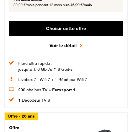
39,99 €/mois
pendant 12 mois puis
46,99 €/mois
Choisir cette offre
Voir le détail
Fibre ultra rapide :
jusqu'à ↓ 8 Gbit/s ↑ 8 Gbit/s
Livebox 7 : Wifi 7 + 1 Répéteur Wifi 7
200 chaînes TV +
Eurosport 1
1 Décodeur TV 6
Offre - 26 ans
Cheat_Code Fibre_18_26
Offre