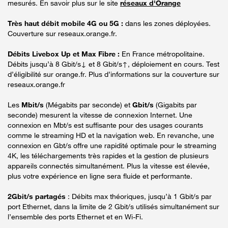
mesurés. En savoir plus sur le site
réseaux d'Orange
Très haut débit mobile 4G ou 5G :
dans les zones déployées.
Couverture sur reseaux.orange.fr.
Débits Livebox Up et Max Fibre :
En France métropolitaine.
Débits jusqu’à 8 Gbit/s↓ et 8 Gbit/s↑, déploiement en cours. Test
d’éligibilité sur orange.fr. Plus d’informations sur la couverture sur
reseaux.orange.fr
Les
Mbit/s
(Mégabits par seconde) et
Gbit/s
(Gigabits par
seconde) mesurent la vitesse de connexion Internet. Une
connexion en Mbt/s est suffisante pour des usages courants
comme le streaming HD et la navigation web. En revanche, une
connexion en Gbt/s offre une rapidité optimale pour le streaming
4K, les téléchargements très rapides et la gestion de plusieurs
appareils connectés simultanément. Plus la vitesse est élevée,
plus votre expérience en ligne sera fluide et performante.
2Gbit/s partagés
: Débits max théoriques, jusqu’à 1 Gbit/s par
port Ethernet, dans la limite de 2 Gbit/s utilisés simultanément sur
l’ensemble des ports Ethernet et en Wi-Fi.