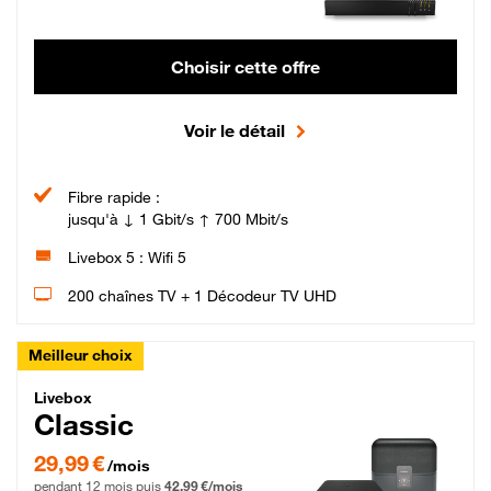
Choisir cette offre
Voir le détail
Fibre rapide :
jusqu'à ↓ 1 Gbit/s ↑ 700 Mbit/s
Livebox 5 : Wifi 5
200 chaînes TV + 1 Décodeur TV UHD
Meilleur choix
Livebox Classic Fibre
Livebox
Classic
29,99 € par mois pendant 12 mois puis 42,99 € par mois, Engagement 12 moi
29,99 €
/mois
pendant 12 mois puis
42,99 €/mois