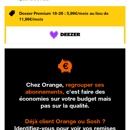
Deezer Premium 18-26 : 5,99€/mois au lieu de
11,99€/mois
Chez Orange,
regrouper ses
abonnements,
c'est faire des
économies sur votre budget mais
pas sur la qualité.
Déjà client Orange ou Sosh ?
Identifiez-vous pour voir vos remises