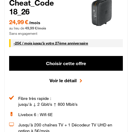
Cheat_Code
18_26
24,99 € par mois pendant 0 mois puis 49,99 € par mois, Sans engagement
24,99 €
/mois
au lieu de
49,99 €/mois
Sans engagement
25 € par mois
-
25€ / mois
jusqu'à votre 27ème anniversaire
Choisir cette offre
Voir le détail
Fibre très rapide :
jusqu'à ↓ 2 Gbit/s ↑ 800 Mbit/s
Livebox 6 : Wifi 6E
Jusqu’à 200 chaînes TV + 1 Décodeur TV UHD en
option à 5€/mois