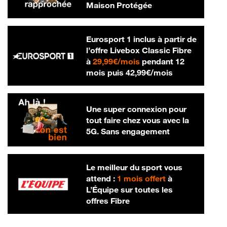
Maison Protégée
Eurosport 1 inclus à partir de
l’offre Livebox Classic Fibre
29,99 € par mois
à
29,99€/mois
pendant 12
42,99 € par m
mois puis
42,99€/mois
Une super connexion pour
tout faire chez vous avec la
5G. Sans engagement
Le meilleur du sport vous
attend :
1 mois offert
à
L’Équipe sur toutes les
offres Fibre