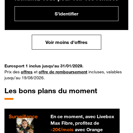
S'identifier
Voir moins d'offres
Eurosport 1 inclus jusqu'au 31/01/2029.
Prix des
offres
et
offre de remboursement
incluses, valables
jusqu’au 19/08/2026.
Les bons plans du moment
En ce moment, avec Livebox
Max Fibre, profitez de
20 € par mois
-
20€/mois
avec Orange