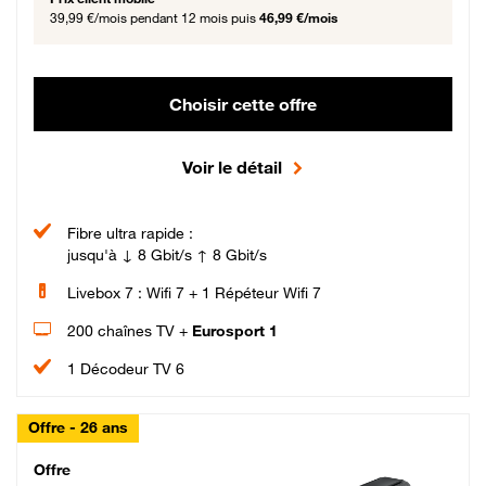
39,99 €/mois
pendant 12 mois puis
46,99 €/mois
Choisir cette offre
Voir le détail
Fibre ultra rapide :
jusqu'à ↓ 8 Gbit/s ↑ 8 Gbit/s
Livebox 7 : Wifi 7 + 1 Répéteur Wifi 7
200 chaînes TV +
Eurosport 1
1 Décodeur TV 6
Offre - 26 ans
Cheat_Code Fibre_18_26
Offre