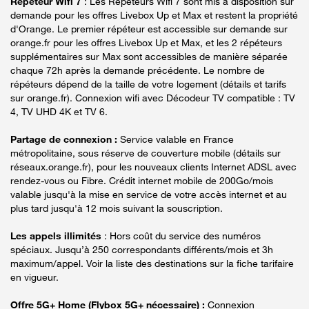
Répéteur Wifi 7
: Les Répéteurs Wifi 7 sont mis à disposition sur
demande pour les offres Livebox Up et Max et restent la propriété
d'Orange. Le premier répéteur est accessible sur demande sur
orange.fr pour les offres Livebox Up et Max, et les 2 répéteurs
supplémentaires sur Max sont accessibles de manière séparée
chaque 72h après la demande précédente. Le nombre de
répéteurs dépend de la taille de votre logement (détails et tarifs
sur orange.fr). Connexion wifi avec Décodeur TV compatible : TV
4, TV UHD 4K et TV 6.
Partage de connexion :
Service valable en France
métropolitaine, sous réserve de couverture mobile (détails sur
réseaux.orange.fr), pour les nouveaux clients Internet ADSL avec
rendez-vous ou Fibre. Crédit internet mobile de 200Go/mois
valable jusqu'à la mise en service de votre accès internet et au
plus tard jusqu'à 12 mois suivant la souscription.
Les appels illimités
: Hors coût du service des numéros
spéciaux. Jusqu’à 250 correspondants différents/mois et 3h
maximum/appel. Voir la liste des destinations sur la fiche tarifaire
en vigueur.
Offre 5G+ Home (Flybox 5G+ nécessaire) :
Connexion