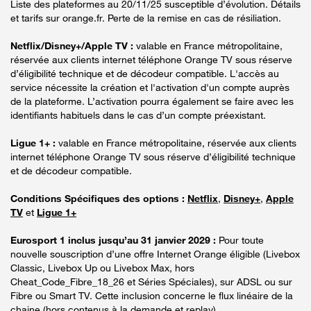
Liste des plateformes au 20/11/25 susceptible d’évolution. Détails
et tarifs sur orange.fr. Perte de la remise en cas de résiliation.
Netflix/Disney+/Apple TV :
valable en France métropolitaine,
réservée aux clients internet téléphone Orange TV sous réserve
d’éligibilité technique et de décodeur compatible. L'accès au
service nécessite la création et l'activation d'un compte auprès
de la plateforme. L’activation pourra également se faire avec les
identifiants habituels dans le cas d’un compte préexistant.
Ligue 1+ :
valable en France métropolitaine, réservée aux clients
internet téléphone Orange TV sous réserve d’éligibilité technique
et de décodeur compatible.
Conditions Spécifiques des options :
Netflix
,
Disney+
,
Apple
TV
et
Ligue 1+
Eurosport 1 inclus jusqu’au 31 janvier 2029 :
Pour toute
nouvelle souscription d’une offre Internet Orange éligible (Livebox
Classic, Livebox Up ou Livebox Max, hors
Cheat_Code_Fibre_18_26 et Séries Spéciales), sur ADSL ou sur
Fibre ou Smart TV. Cette inclusion concerne le flux linéaire de la
chaine (hors contenus à la demande et replay).