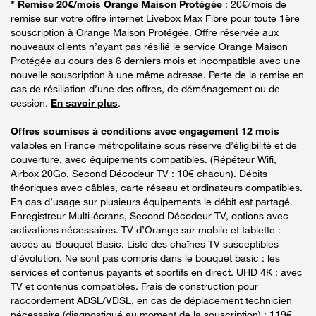
* Remise 20€/mois Orange Maison Protégée
: 20€/mois de
remise sur votre offre internet Livebox Max Fibre pour toute 1ère
souscription à Orange Maison Protégée. Offre réservée aux
nouveaux clients n’ayant pas résilié le service Orange Maison
Protégée au cours des 6 derniers mois et incompatible avec une
nouvelle souscription à une même adresse. Perte de la remise en
cas de résiliation d’une des offres, de déménagement ou de
cession.
En savoir plus
.
Offres soumises à conditions avec engagement 12 mois
valables en France métropolitaine sous réserve d’éligibilité et de
couverture, avec équipements compatibles. (Répéteur Wifi,
Airbox 20Go, Second Décodeur TV : 10€ chacun). Débits
théoriques avec câbles, carte réseau et ordinateurs compatibles.
En cas d’usage sur plusieurs équipements le débit est partagé.
Enregistreur Multi-écrans, Second Décodeur TV, options avec
activations nécessaires. TV d’Orange sur mobile et tablette :
accès au Bouquet Basic. Liste des chaînes TV susceptibles
d’évolution. Ne sont pas compris dans le bouquet basic : les
services et contenus payants et sportifs en direct. UHD 4K : avec
TV et contenus compatibles. Frais de construction pour
raccordement ADSL/VDSL, en cas de déplacement technicien
nécessaire (diagnostiqué au moment de la souscription) : 119€.