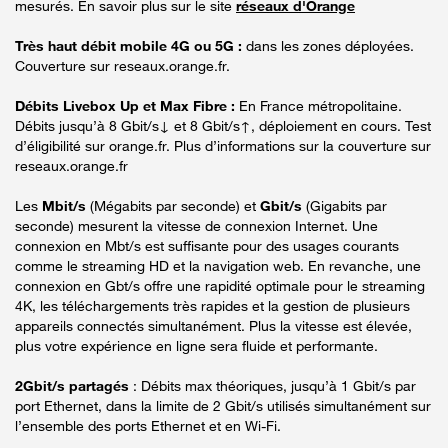
mesurés. En savoir plus sur le site
réseaux d'Orange
Très haut débit mobile 4G ou 5G :
dans les zones déployées.
Couverture sur reseaux.orange.fr.
Débits Livebox Up et Max Fibre :
En France métropolitaine.
Débits jusqu’à 8 Gbit/s↓ et 8 Gbit/s↑, déploiement en cours. Test
d’éligibilité sur orange.fr. Plus d’informations sur la couverture sur
reseaux.orange.fr
Les
Mbit/s
(Mégabits par seconde) et
Gbit/s
(Gigabits par
seconde) mesurent la vitesse de connexion Internet. Une
connexion en Mbt/s est suffisante pour des usages courants
comme le streaming HD et la navigation web. En revanche, une
connexion en Gbt/s offre une rapidité optimale pour le streaming
4K, les téléchargements très rapides et la gestion de plusieurs
appareils connectés simultanément. Plus la vitesse est élevée,
plus votre expérience en ligne sera fluide et performante.
2Gbit/s partagés
: Débits max théoriques, jusqu’à 1 Gbit/s par
port Ethernet, dans la limite de 2 Gbit/s utilisés simultanément sur
l’ensemble des ports Ethernet et en Wi-Fi.