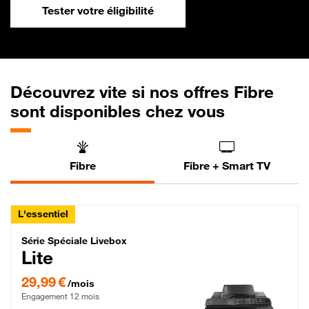
Tester votre éligibilité
Découvrez vite si nos offres Fibre
sont disponibles chez vous
Fibre
Fibre + Smart TV
L'essentiel
Série Spéciale Livebox Lite Fibre
Série Spéciale Livebox
Lite
29,99 € par mois , Engagement 12 mois
29,99 €
/mois
Engagement 12 mois