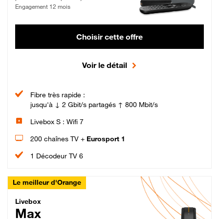
Engagement 12 mois
Choisir cette offre
Voir le détail
Fibre très rapide :
jusqu'à ↓ 2 Gbit/s partagés ↑ 800 Mbit/s
Livebox S : Wifi 7
200 chaînes TV +
Eurosport 1
1 Décodeur TV 6
Le meilleur d'Orange
Livebox Max Fibre
Livebox
Max