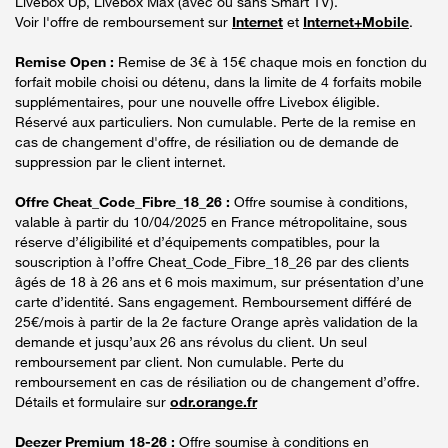
Livebox Up, Livebox Max (avec ou sans Smart TV).
Voir l'offre de remboursement sur
Internet
et
Internet+Mobile
.
Remise Open :
Remise de 3€ à 15€ chaque mois en fonction du
forfait mobile choisi ou détenu, dans la limite de 4 forfaits mobile
supplémentaires, pour une nouvelle offre Livebox éligible.
Réservé aux particuliers. Non cumulable. Perte de la remise en
cas de changement d'offre, de résiliation ou de demande de
suppression par le client internet.
Offre Cheat_Code_Fibre_18_26 :
Offre soumise à conditions,
valable à partir du 10/04/2025 en France métropolitaine, sous
réserve d’éligibilité et d’équipements compatibles, pour la
souscription à l’offre Cheat_Code_Fibre_18_26 par des clients
âgés de 18 à 26 ans et 6 mois maximum, sur présentation d’une
carte d’identité. Sans engagement. Remboursement différé de
25€/mois à partir de la 2e facture Orange après validation de la
demande et jusqu’aux 26 ans révolus du client. Un seul
remboursement par client. Non cumulable. Perte du
remboursement en cas de résiliation ou de changement d’offre.
Détails et formulaire sur
odr.orange.fr
Deezer Premium 18-26 :
Offre soumise à conditions en