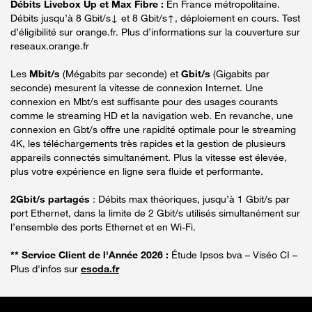
Débits Livebox Up et Max Fibre :
En France métropolitaine.
Débits jusqu’à 8 Gbit/s↓ et 8 Gbit/s↑, déploiement en cours. Test
d’éligibilité sur orange.fr. Plus d’informations sur la couverture sur
reseaux.orange.fr
Les
Mbit/s
(Mégabits par seconde) et
Gbit/s
(Gigabits par
seconde) mesurent la vitesse de connexion Internet. Une
connexion en Mbt/s est suffisante pour des usages courants
comme le streaming HD et la navigation web. En revanche, une
connexion en Gbt/s offre une rapidité optimale pour le streaming
4K, les téléchargements très rapides et la gestion de plusieurs
appareils connectés simultanément. Plus la vitesse est élevée,
plus votre expérience en ligne sera fluide et performante.
2Gbit/s partagés
: Débits max théoriques, jusqu’à 1 Gbit/s par
port Ethernet, dans la limite de 2 Gbit/s utilisés simultanément sur
l’ensemble des ports Ethernet et en Wi-Fi.
** Service Client de l'Année 2026 :
Étude Ipsos bva – Viséo CI –
Plus d'infos sur
escda.fr