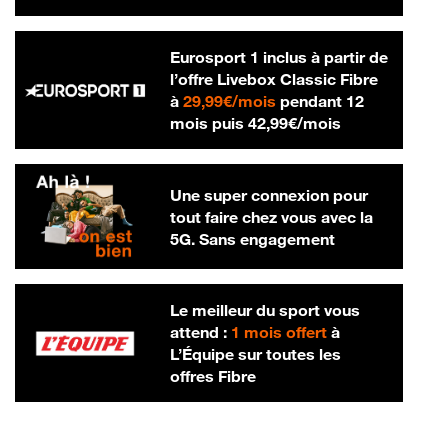
Eurosport 1 inclus à partir de
l’offre Livebox Classic Fibre
29,99 € par mois
à
29,99€/mois
pendant 12
42,99 € par m
mois puis
42,99€/mois
Une super connexion pour
tout faire chez vous avec la
5G. Sans engagement
Le meilleur du sport vous
attend :
1 mois offert
à
L’Équipe sur toutes les
offres Fibre