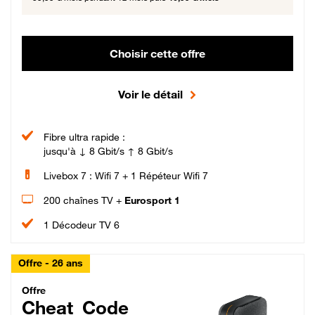
Choisir cette offre
Voir le détail
Fibre ultra rapide :
jusqu'à ↓ 8 Gbit/s ↑ 8 Gbit/s
Livebox 7 : Wifi 7 + 1 Répéteur Wifi 7
200 chaînes TV +
Eurosport 1
1 Décodeur TV 6
Offre - 26 ans
Cheat_Code Fibre_18_26
Offre
Cheat_Code