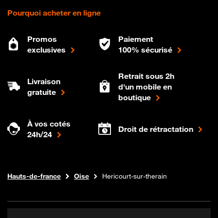
Pourquoi acheter en ligne
Promos
Paiement
exclusives
100% sécurisé
Retrait sous 2h
Livraison
d'un mobile en
gratuite
boutique
À vos cotés
Droit de rétractation
24h/24
Internet fibre
Boutique Orange
Hauts-de-france
Oise
Hericourt-sur-therain