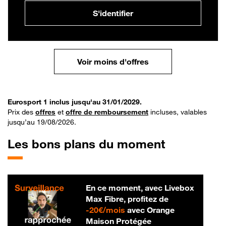
S'identifier
Voir moins d'offres
Eurosport 1 inclus jusqu'au 31/01/2029.
Prix des
offres
et
offre de remboursement
incluses, valables
jusqu’au 19/08/2026.
Les bons plans du moment
En ce moment, avec Livebox
Max Fibre, profitez de
20 € par mois
-
20€/mois
avec Orange
Maison Protégée