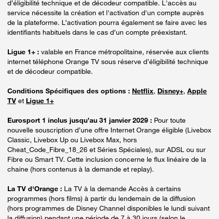
d’éligibilité technique et de décodeur compatible. L'accès au
service nécessite la création et l'activation d'un compte auprès
de la plateforme. L’activation pourra également se faire avec les
identifiants habituels dans le cas d’un compte préexistant.
Ligue 1+ :
valable en France métropolitaine, réservée aux clients
internet téléphone Orange TV sous réserve d’éligibilité technique
et de décodeur compatible.
Conditions Spécifiques des options :
Netflix
,
Disney+
,
Apple
TV
et
Ligue 1+
Eurosport 1 inclus jusqu’au 31 janvier 2029 :
Pour toute
nouvelle souscription d’une offre Internet Orange éligible (Livebox
Classic, Livebox Up ou Livebox Max, hors
Cheat_Code_Fibre_18_26 et Séries Spéciales), sur ADSL ou sur
Fibre ou Smart TV. Cette inclusion concerne le flux linéaire de la
chaine (hors contenus à la demande et replay).
La TV d'Orange :
La TV à la demande Accès à certains
programmes (hors films) à partir du lendemain de la diffusion
(hors programmes de Disney Channel disponibles le lundi suivant
la diffusion) pendant une période de 7 à 30 jours (selon le