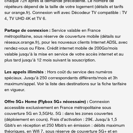
chaque 72h après la demande précédente. Le nombre de
répéteurs dépend de la taille de votre logement (détails et tarifs
sur orange.fr). Connexion wifi avec Décodeur TV compatible : TV
4, TV UHD 4K et TV 6.
Partage de connexion :
Service valable en France
métropolitaine, sous réserve de couverture mobile (détails sur
réseaux.orange.fr), pour les nouveaux clients Internet ADSL avec
rendez-vous ou Fibre. Crédit internet mobile de 200Go/mois
valable jusqu'à la mise en service de votre accès internet et au
plus tard jusqu'à 12 mois suivant la souscription.
Les appels illimités
: Hors coût du service des numéros
spéciaux. Jusqu’à 250 correspondants différents/mois et 3h
maximum/appel. Voir la liste des destinations sur la fiche tarifaire
en vigueur.
Offre 5G+ Home (Flybox 5G+ nécessaire) :
Connexion
accessible exclusivement en France métropolitaine sous
couverture 5G en 3,5GHz. 5G : dans les zones couvertes
(déploiement en cours). Frais d’activation : 29€. Jusqu’à 1,5
Gbit/s en réception et 250 Mbit/s en émission : débits maximum
théoriques, en Wifi 7, sous réserve de couverture 5G+ et en