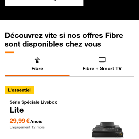
Découvrez vite si nos offres Fibre
sont disponibles chez vous
Fibre
Fibre + Smart TV
L'essentiel
Série Spéciale Livebox Lite Fibre
Série Spéciale Livebox
Lite
29,99 € par mois , Engagement 12 mois
29,99 €
/mois
Engagement 12 mois