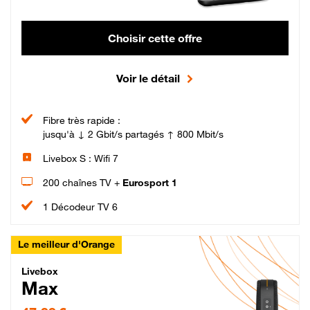
Choisir cette offre
Voir le détail
Fibre très rapide :
jusqu'à ↓ 2 Gbit/s partagés ↑ 800 Mbit/s
Livebox S : Wifi 7
200 chaînes TV +
Eurosport 1
1 Décodeur TV 6
Le meilleur d'Orange
Livebox Max Fibre
Livebox
Max
47,99 € par mois pendant 12 mois puis 57,99 € par mois, Engagement 12 moi