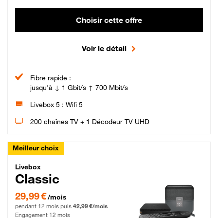
Choisir cette offre
Voir le détail
Fibre rapide :
jusqu'à ↓ 1 Gbit/s ↑ 700 Mbit/s
Livebox 5 : Wifi 5
200 chaînes TV + 1 Décodeur TV UHD
Meilleur choix
Livebox Classic Fibre
Livebox
Classic
29,99 € par mois pendant 12 mois puis 42,99 € par mois, Engagement 12 moi
29,99 €
/mois
pendant 12 mois puis
42,99 €/mois
Engagement 12 mois