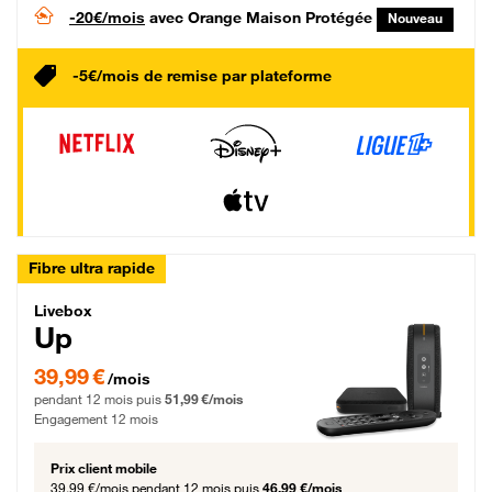
-20€/mois
avec Orange Maison Protégée
Nouveau
-5€/mois de remise par plateforme
Fibre ultra rapide
Livebox Up Fibre
Livebox
Up
39,99 € par mois pendant 12 mois puis 51,99 € par mois, Engagement 12 moi
39,99 €
/mois
pendant 12 mois puis
51,99 €/mois
Engagement 12 mois
Prix client mobile
39,99 €/mois
pendant 12 mois puis
46,99 €/mois