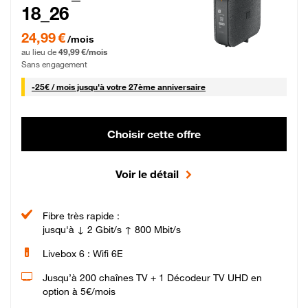
18_26
24,99 € par mois pendant 0 mois puis 49,99 € par mois, Sans engagement
24,99 €
/mois
au lieu de
49,99 €/mois
Sans engagement
25 € par mois
-
25€ / mois
jusqu'à votre 27ème anniversaire
Choisir cette offre
Voir le détail
Fibre très rapide :
jusqu'à ↓ 2 Gbit/s ↑ 800 Mbit/s
Livebox 6 : Wifi 6E
Jusqu’à 200 chaînes TV + 1 Décodeur TV UHD en
option à 5€/mois