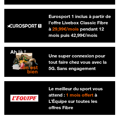
Eurosport 1 inclus à partir de
l’offre Livebox Classic Fibre
29,99 € par mois
à
29,99€/mois
pendant 12
42,99 € par m
mois puis
42,99€/mois
Une super connexion pour
tout faire chez vous avec la
5G. Sans engagement
Le meilleur du sport vous
attend :
1 mois offert
à
L’Équipe sur toutes les
offres Fibre