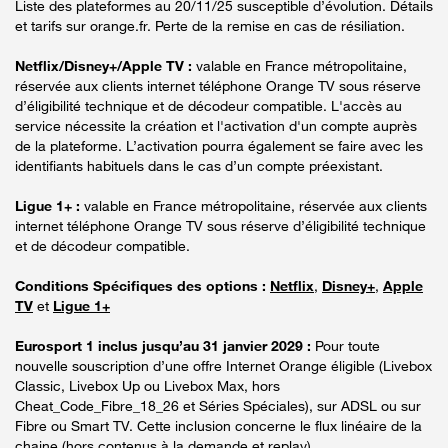
Liste des plateformes au 20/11/25 susceptible d’évolution. Détails
et tarifs sur orange.fr. Perte de la remise en cas de résiliation.
Netflix/Disney+/Apple TV :
valable en France métropolitaine,
réservée aux clients internet téléphone Orange TV sous réserve
d’éligibilité technique et de décodeur compatible. L'accès au
service nécessite la création et l'activation d'un compte auprès
de la plateforme. L’activation pourra également se faire avec les
identifiants habituels dans le cas d’un compte préexistant.
Ligue 1+ :
valable en France métropolitaine, réservée aux clients
internet téléphone Orange TV sous réserve d’éligibilité technique
et de décodeur compatible.
Conditions Spécifiques des options :
Netflix
,
Disney+
,
Apple
TV
et
Ligue 1+
Eurosport 1 inclus jusqu’au 31 janvier 2029 :
Pour toute
nouvelle souscription d’une offre Internet Orange éligible (Livebox
Classic, Livebox Up ou Livebox Max, hors
Cheat_Code_Fibre_18_26 et Séries Spéciales), sur ADSL ou sur
Fibre ou Smart TV. Cette inclusion concerne le flux linéaire de la
chaine (hors contenus à la demande et replay).