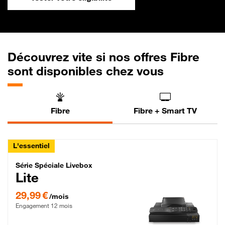
Découvrez vite si nos offres Fibre
sont disponibles chez vous
Fibre
Fibre + Smart TV
L'essentiel
Série Spéciale Livebox Lite Fibre
Série Spéciale Livebox
Lite
29,99 € par mois , Engagement 12 mois
29,99 €
/mois
Engagement 12 mois