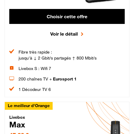
Choisir cette offre
Voir le détail
Fibre très rapide :
jusqu'à ↓ 2 Gbit/s partagés ↑ 800 Mbit/s
Livebox S : Wifi 7
200 chaînes TV +
Eurosport 1
1 Décodeur TV 6
Le meilleur d'Orange
Livebox Max Fibre
Livebox
Max
47,99 € par mois pendant 12 mois puis 57,99 € par mois, Engagement 12 moi