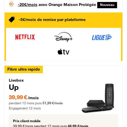
-20€/mois
avec Orange Maison Protégée
Nouveau
-5€/mois de remise par plateforme
Fibre ultra rapide
Livebox Up Fibre
Livebox
Up
39,99 € par mois pendant 12 mois puis 51,99 € par mois, Engagement 12 moi
39,99 €
/mois
pendant 12 mois puis
51,99 €/mois
Engagement 12 mois
Prix client mobile
39,99 €/mois
pendant 12 mois puis
46,99 €/mois