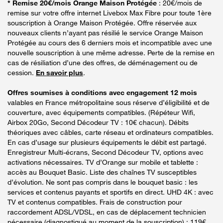
* Remise 20€/mois Orange Maison Protégée
: 20€/mois de
remise sur votre offre internet Livebox Max Fibre pour toute 1ère
souscription à Orange Maison Protégée. Offre réservée aux
nouveaux clients n’ayant pas résilié le service Orange Maison
Protégée au cours des 6 derniers mois et incompatible avec une
nouvelle souscription à une même adresse. Perte de la remise en
cas de résiliation d’une des offres, de déménagement ou de
cession.
En savoir plus
.
Offres soumises à conditions avec engagement 12 mois
valables en France métropolitaine sous réserve d’éligibilité et de
couverture, avec équipements compatibles. (Répéteur Wifi,
Airbox 20Go, Second Décodeur TV : 10€ chacun). Débits
théoriques avec câbles, carte réseau et ordinateurs compatibles.
En cas d’usage sur plusieurs équipements le débit est partagé.
Enregistreur Multi-écrans, Second Décodeur TV, options avec
activations nécessaires. TV d’Orange sur mobile et tablette :
accès au Bouquet Basic. Liste des chaînes TV susceptibles
d’évolution. Ne sont pas compris dans le bouquet basic : les
services et contenus payants et sportifs en direct. UHD 4K : avec
TV et contenus compatibles. Frais de construction pour
raccordement ADSL/VDSL, en cas de déplacement technicien
nécessaire (diagnostiqué au moment de la souscription) : 119€.