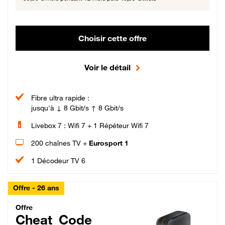
Choisir cette offre
Voir le détail
Fibre ultra rapide :
jusqu'à ↓ 8 Gbit/s ↑ 8 Gbit/s
Livebox 7 : Wifi 7 + 1 Répéteur Wifi 7
200 chaînes TV +
Eurosport 1
1 Décodeur TV 6
Offre - 26 ans
Cheat_Code Fibre_18_26
Offre
Cheat_Code