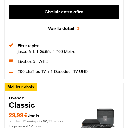
Choisir cette offre
Voir le détail
Fibre rapide :
jusqu'à ↓ 1 Gbit/s ↑ 700 Mbit/s
Livebox 5 : Wifi 5
200 chaînes TV + 1 Décodeur TV UHD
Meilleur choix
Livebox Classic Fibre
Livebox
Classic
29,99 € par mois pendant 12 mois puis 42,99 € par mois, Engagement 12 moi
29,99 €
/mois
pendant 12 mois puis
42,99 €/mois
Engagement 12 mois