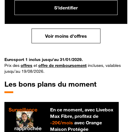
S'identifier
Voir moins d'offres
Eurosport 1 inclus jusqu'au 31/01/2029.
Prix des
offres
et
offre de remboursement
incluses, valables
jusqu’au 19/08/2026.
Les bons plans du moment
En ce moment, avec Livebox
Max Fibre, profitez de
20 € par mois
-
20€/mois
avec Orange
Maison Protégée