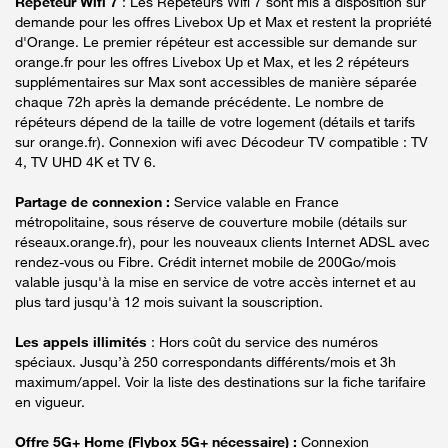
Répéteur Wifi 7
: Les Répéteurs Wifi 7 sont mis à disposition sur
demande pour les offres Livebox Up et Max et restent la propriété
d'Orange. Le premier répéteur est accessible sur demande sur
orange.fr pour les offres Livebox Up et Max, et les 2 répéteurs
supplémentaires sur Max sont accessibles de manière séparée
chaque 72h après la demande précédente. Le nombre de
répéteurs dépend de la taille de votre logement (détails et tarifs
sur orange.fr). Connexion wifi avec Décodeur TV compatible : TV
4, TV UHD 4K et TV 6.
Partage de connexion :
Service valable en France
métropolitaine, sous réserve de couverture mobile (détails sur
réseaux.orange.fr), pour les nouveaux clients Internet ADSL avec
rendez-vous ou Fibre. Crédit internet mobile de 200Go/mois
valable jusqu'à la mise en service de votre accès internet et au
plus tard jusqu'à 12 mois suivant la souscription.
Les appels illimités
: Hors coût du service des numéros
spéciaux. Jusqu’à 250 correspondants différents/mois et 3h
maximum/appel. Voir la liste des destinations sur la fiche tarifaire
en vigueur.
Offre 5G+ Home (Flybox 5G+ nécessaire) :
Connexion