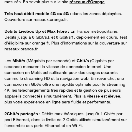
mesurés. En savoir plus sur le site
réseaux d'Orange
Très haut débit mobile 4G ou 5G :
dans les zones déployées.
Couverture sur reseaux.orange.fr.
Débits Livebox Up et Max Fibre :
En France métropolitaine.
Débits jusqu’à 8 Gbit/s↓ et 8 Gbit/s↑, déploiement en cours. Test
d’éligibilité sur orange.fr. Plus d’informations sur la couverture sur
reseaux.orange.fr
Les
Mbit/s
(Mégabits par seconde) et
Gbit/s
(Gigabits par
seconde) mesurent la vitesse de connexion Internet. Une
connexion en Mbt/s est suffisante pour des usages courants
comme le streaming HD et la navigation web. En revanche, une
connexion en Gbt/s offre une rapidité optimale pour le streaming
4K, les téléchargements très rapides et la gestion de plusieurs
appareils connectés simultanément. Plus la vitesse est élevée,
plus votre expérience en ligne sera fluide et performante.
2Gbit/s partagés
: Débits max théoriques, jusqu’à 1 Gbit/s par
port Ethernet, dans la limite de 2 Gbit/s utilisés simultanément sur
l’ensemble des ports Ethernet et en Wi-Fi.