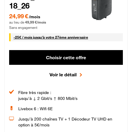
18_26
24,99 € par mois pendant 0 mois puis 49,99 € par mois, Sans engagement
24,99 €
/mois
au lieu de
49,99 €/mois
Sans engagement
25 € par mois
-
25€ / mois
jusqu'à votre 27ème anniversaire
Choisir cette offre
Voir le détail
Fibre très rapide :
jusqu'à ↓ 2 Gbit/s ↑ 800 Mbit/s
Livebox 6 : Wifi 6E
Jusqu’à 200 chaînes TV + 1 Décodeur TV UHD en
option à 5€/mois