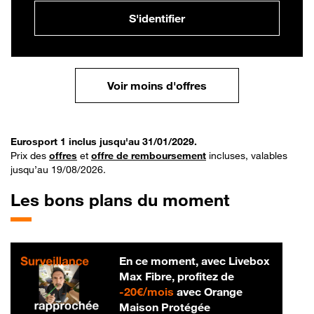
S'identifier
Voir moins d'offres
Eurosport 1 inclus jusqu'au 31/01/2029.
Prix des
offres
et
offre de remboursement
incluses, valables
jusqu’au 19/08/2026.
Les bons plans du moment
En ce moment, avec Livebox
Max Fibre, profitez de
20 € par mois
-
20€/mois
avec Orange
Maison Protégée