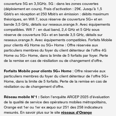
couverture 5G en 3,5GHz. 5G : dans les zones couvertes
(déploiement en cours). Frais d’activation : 29€. Jusqu’à 1,5
Gbit/s en réception et 250 Mbit/s en émission : débits maximum
théoriques, en Wifi 7, sous réserve de couverture 5G+ et en
bande 3,5 GHz, détails sur reseaux.orange.fr. Avec équipements
compatibles. Wifi 7 : en dual band, 2,4 GHz et 5 GHz sous
réserve de couverture 5G+ et en bande 3,5 GHz, détails sur
reseaux.orange.fr. Avec équipements compatibles. Forfaits Mobile
pour clients 4G Home ou 5G+ Home : Offre réservée aux
particuliers membres du foyer du client détenteur de l'offre 4G
Home ou 5G+ Home, dans la limite de 5 forfaits par foyer. Perte
de la remise en cas de résiliation ou de changement d’offre.
Forfaits Mobile pour clients 5G+ Home
: Offre réservée aux
particuliers membres du foyer du client détenteur de l'offre 5G+
Home, dans la limite de 5 forfaits. Perte de la remise en cas de
résiliation ou de changement d’offre.
Réseau mobile N°1 :
Selon l’enquête ARCEP 2025 d’évaluation
de la qualité de service des opérateurs mobiles métropolitains,
Orange est 1er ou 1er ex æquo sur 251 des 258 indicateurs
mesurés. En savoir plus sur le site
réseaux d'Orange