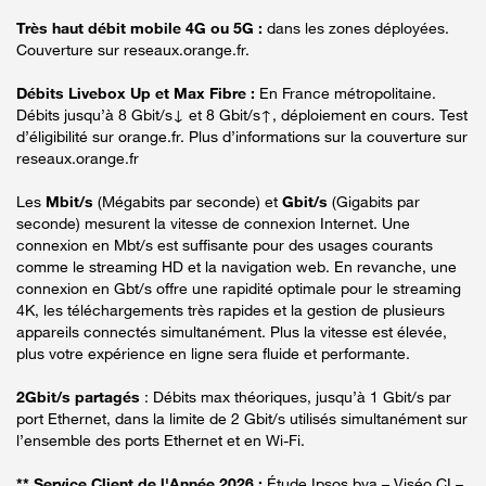
Très haut débit mobile 4G ou 5G :
dans les zones déployées.
Couverture sur reseaux.orange.fr.
Débits Livebox Up et Max Fibre :
En France métropolitaine.
Débits jusqu’à 8 Gbit/s↓ et 8 Gbit/s↑, déploiement en cours. Test
d’éligibilité sur orange.fr. Plus d’informations sur la couverture sur
reseaux.orange.fr
Les
Mbit/s
(Mégabits par seconde) et
Gbit/s
(Gigabits par
seconde) mesurent la vitesse de connexion Internet. Une
connexion en Mbt/s est suffisante pour des usages courants
comme le streaming HD et la navigation web. En revanche, une
connexion en Gbt/s offre une rapidité optimale pour le streaming
4K, les téléchargements très rapides et la gestion de plusieurs
appareils connectés simultanément. Plus la vitesse est élevée,
plus votre expérience en ligne sera fluide et performante.
2Gbit/s partagés
: Débits max théoriques, jusqu’à 1 Gbit/s par
port Ethernet, dans la limite de 2 Gbit/s utilisés simultanément sur
l’ensemble des ports Ethernet et en Wi-Fi.
** Service Client de l'Année 2026 :
Étude Ipsos bva – Viséo CI –