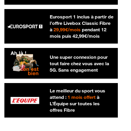
Eurosport 1 inclus à partir de
l’offre Livebox Classic Fibre
29,99 € par mois
à
29,99€/mois
pendant 12
42,99 € par m
mois puis
42,99€/mois
Une super connexion pour
tout faire chez vous avec la
5G. Sans engagement
Le meilleur du sport vous
attend :
1 mois offert
à
L’Équipe sur toutes les
offres Fibre