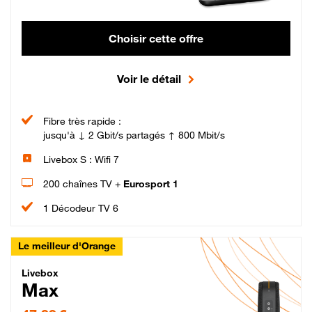
Choisir cette offre
Voir le détail
Fibre très rapide :
jusqu'à ↓ 2 Gbit/s partagés ↑ 800 Mbit/s
Livebox S : Wifi 7
200 chaînes TV +
Eurosport 1
1 Décodeur TV 6
Le meilleur d'Orange
Livebox Max Fibre
Livebox
Max
47,99 € par mois pendant 12 mois puis 57,99 € par mois, Engagement 12 moi