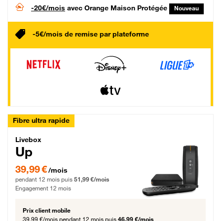
-20€/mois
avec Orange Maison Protégée
Nouveau
-5€/mois de remise par plateforme
Fibre ultra rapide
Livebox Up Fibre
Livebox
Up
39,99 € par mois pendant 12 mois puis 51,99 € par mois, Engagement 12 moi
39,99 €
/mois
pendant 12 mois puis
51,99 €/mois
Engagement 12 mois
Prix client mobile
39,99 €/mois
pendant 12 mois puis
46,99 €/mois