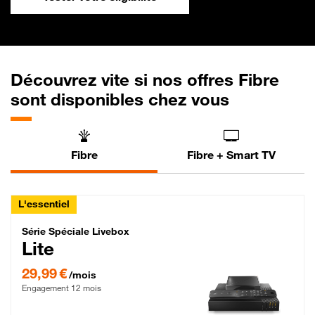
Découvrez vite si nos offres Fibre
sont disponibles chez vous
Fibre
Fibre + Smart TV
L'essentiel
Série Spéciale Livebox Lite Fibre
Série Spéciale Livebox
Lite
29,99 € par mois , Engagement 12 mois
29,99 €
/mois
Engagement 12 mois