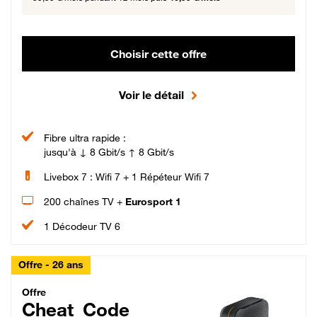
Choisir cette offre
Voir le détail
Fibre ultra rapide :
jusqu'à ↓ 8 Gbit/s ↑ 8 Gbit/s
Livebox 7 : Wifi 7 + 1 Répéteur Wifi 7
200 chaînes TV +
Eurosport 1
1 Décodeur TV 6
Offre - 26 ans
Cheat_Code Fibre_18_26
Offre
Cheat_Code