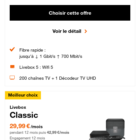
Choisir cette offre
Voir le détail
Fibre rapide :
jusqu'à ↓ 1 Gbit/s ↑ 700 Mbit/s
Livebox 5 : Wifi 5
200 chaînes TV + 1 Décodeur TV UHD
Meilleur choix
Livebox Classic Fibre
Livebox
Classic
29,99 € par mois pendant 12 mois puis 42,99 € par mois, Engagement 12 moi
29,99 €
/mois
pendant 12 mois puis
42,99 €/mois
Engagement 12 mois