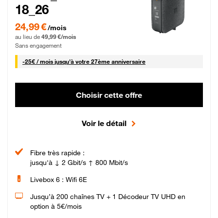
18_26
24,99 € par mois pendant 0 mois puis 49,99 € par mois, Sans engagement
24,99 €
/mois
au lieu de
49,99 €/mois
Sans engagement
25 € par mois
-
25€ / mois
jusqu'à votre 27ème anniversaire
Choisir cette offre
Voir le détail
Fibre très rapide :
jusqu'à ↓ 2 Gbit/s ↑ 800 Mbit/s
Livebox 6 : Wifi 6E
Jusqu’à 200 chaînes TV + 1 Décodeur TV UHD en
option à 5€/mois