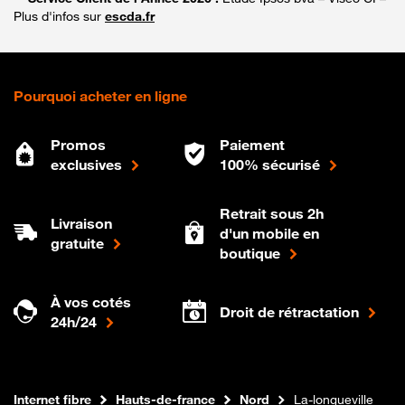
Plus d'infos sur
escda.fr
Pourquoi acheter en ligne
Promos
Paiement
exclusives
100% sécurisé
Retrait sous 2h
Livraison
d'un mobile en
gratuite
boutique
À vos cotés
Droit de rétractation
24h/24
Boutique Orange
Internet fibre
Hauts-de-france
Nord
La-longueville