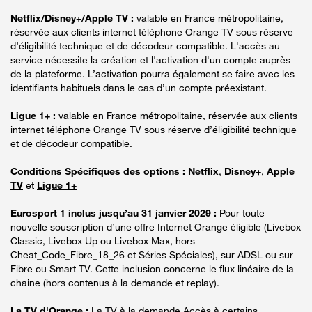
Netflix/Disney+/Apple TV :
valable en France métropolitaine,
réservée aux clients internet téléphone Orange TV sous réserve
d’éligibilité technique et de décodeur compatible. L'accès au
service nécessite la création et l'activation d'un compte auprès
de la plateforme. L’activation pourra également se faire avec les
identifiants habituels dans le cas d’un compte préexistant.
Ligue 1+ :
valable en France métropolitaine, réservée aux clients
internet téléphone Orange TV sous réserve d’éligibilité technique
et de décodeur compatible.
Conditions Spécifiques des options :
Netflix
,
Disney+
,
Apple
TV
et
Ligue 1+
Eurosport 1 inclus jusqu’au 31 janvier 2029 :
Pour toute
nouvelle souscription d’une offre Internet Orange éligible (Livebox
Classic, Livebox Up ou Livebox Max, hors
Cheat_Code_Fibre_18_26 et Séries Spéciales), sur ADSL ou sur
Fibre ou Smart TV. Cette inclusion concerne le flux linéaire de la
chaine (hors contenus à la demande et replay).
La TV d'Orange :
La TV à la demande Accès à certains