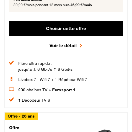
39,99 €/mois
pendant 12 mois puis
46,99 €/mois
Choisir cette offre
Voir le détail
Fibre ultra rapide :
jusqu'à ↓ 8 Gbit/s ↑ 8 Gbit/s
Livebox 7 : Wifi 7 + 1 Répéteur Wifi 7
200 chaînes TV +
Eurosport 1
1 Décodeur TV 6
Offre - 26 ans
Cheat_Code Fibre_18_26
Offre