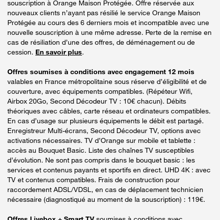
souscription à Orange Maison Protégée. Offre réservée aux
nouveaux clients n’ayant pas résilié le service Orange Maison
Protégée au cours des 6 derniers mois et incompatible avec une
nouvelle souscription à une même adresse. Perte de la remise en
cas de résiliation d’une des offres, de déménagement ou de
cession.
En savoir plus
.
Offres soumises à conditions avec engagement 12 mois
valables en France métropolitaine sous réserve d’éligibilité et de
couverture, avec équipements compatibles. (Répéteur Wifi,
Airbox 20Go, Second Décodeur TV : 10€ chacun). Débits
théoriques avec câbles, carte réseau et ordinateurs compatibles.
En cas d’usage sur plusieurs équipements le débit est partagé.
Enregistreur Multi-écrans, Second Décodeur TV, options avec
activations nécessaires. TV d’Orange sur mobile et tablette :
accès au Bouquet Basic. Liste des chaînes TV susceptibles
d’évolution. Ne sont pas compris dans le bouquet basic : les
services et contenus payants et sportifs en direct. UHD 4K : avec
TV et contenus compatibles. Frais de construction pour
raccordement ADSL/VDSL, en cas de déplacement technicien
nécessaire (diagnostiqué au moment de la souscription) : 119€.
Offres Livebox + Smart TV
soumises à conditions avec