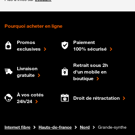
Pourquoi acheter en ligne
Promos
Paiement
exclusives
100% sécurisé
Retrait sous 2h
Livraison
d'un mobile en
gratuite
boutique
À vos cotés
Droit de rétractation
24h/24
Boutique Orange
Internet fibre
Hauts-de-france
Nord
Grande-synthe