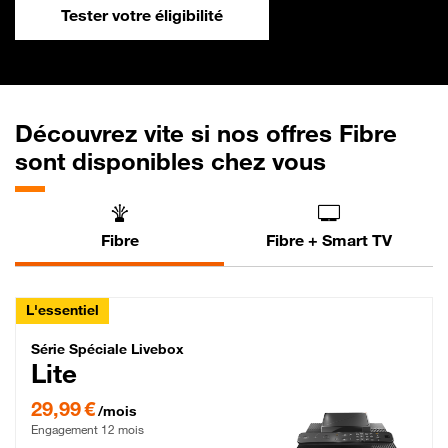
Tester votre éligibilité
Découvrez vite si nos offres Fibre
sont disponibles chez vous
Fibre
Fibre + Smart TV
L'essentiel
Série Spéciale Livebox Lite Fibre
Série Spéciale Livebox
Lite
29,99 € par mois , Engagement 12 mois
29,99 €
/mois
Engagement 12 mois