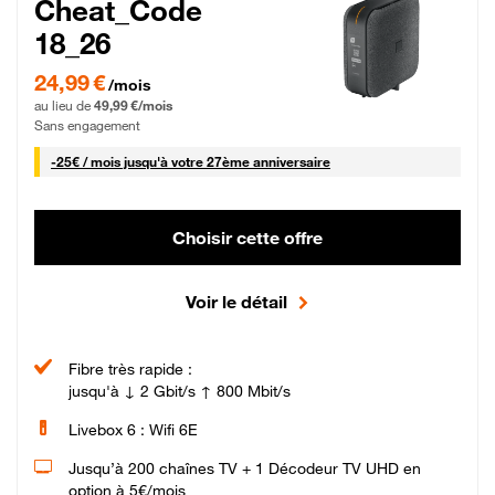
Cheat_Code
18_26
24,99 € par mois pendant 0 mois puis 49,99 € par mois, Sans engagement
24,99 €
/mois
au lieu de
49,99 €/mois
Sans engagement
25 € par mois
-
25€ / mois
jusqu'à votre 27ème anniversaire
Choisir cette offre
Voir le détail
Fibre très rapide :
jusqu'à ↓ 2 Gbit/s ↑ 800 Mbit/s
Livebox 6 : Wifi 6E
Jusqu’à 200 chaînes TV + 1 Décodeur TV UHD en
option à 5€/mois