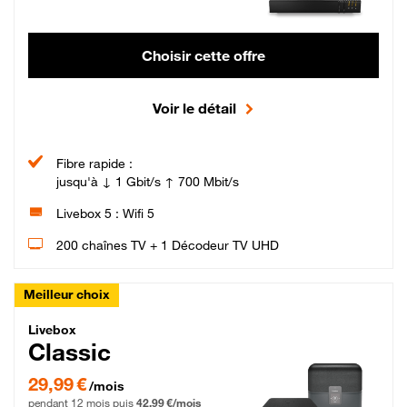
Choisir cette offre
Voir le détail
Fibre rapide :
jusqu'à ↓ 1 Gbit/s ↑ 700 Mbit/s
Livebox 5 : Wifi 5
200 chaînes TV + 1 Décodeur TV UHD
Meilleur choix
Livebox Classic Fibre
Livebox
Classic
29,99 € par mois pendant 12 mois puis 42,99 € par mois, Engagement 12 moi
29,99 €
/mois
pendant 12 mois puis
42,99 €/mois