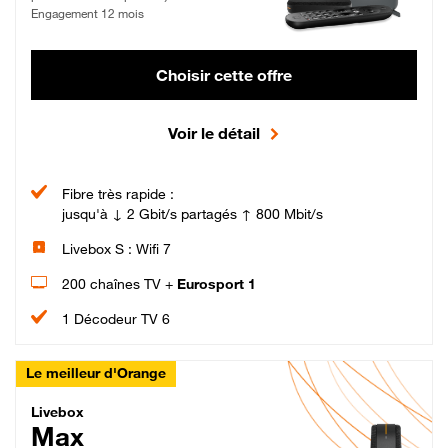
Engagement 12 mois
Choisir cette offre
Voir le détail
Fibre très rapide :
jusqu'à ↓ 2 Gbit/s partagés ↑ 800 Mbit/s
Livebox S : Wifi 7
200 chaînes TV +
Eurosport 1
1 Décodeur TV 6
Le meilleur d'Orange
Livebox Max Fibre
Livebox
Max