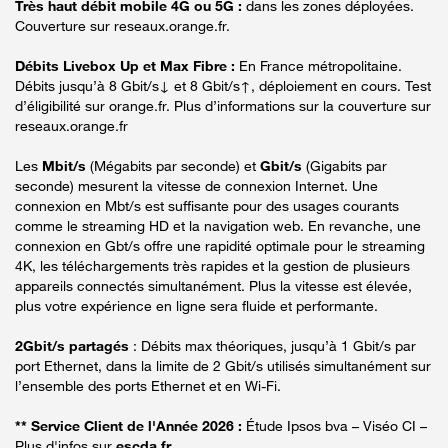
Très haut débit mobile 4G ou 5G :
dans les zones déployées.
Couverture sur reseaux.orange.fr.
Débits Livebox Up et Max Fibre :
En France métropolitaine.
Débits jusqu’à 8 Gbit/s↓ et 8 Gbit/s↑, déploiement en cours. Test
d’éligibilité sur orange.fr. Plus d’informations sur la couverture sur
reseaux.orange.fr
Les
Mbit/s
(Mégabits par seconde) et
Gbit/s
(Gigabits par
seconde) mesurent la vitesse de connexion Internet. Une
connexion en Mbt/s est suffisante pour des usages courants
comme le streaming HD et la navigation web. En revanche, une
connexion en Gbt/s offre une rapidité optimale pour le streaming
4K, les téléchargements très rapides et la gestion de plusieurs
appareils connectés simultanément. Plus la vitesse est élevée,
plus votre expérience en ligne sera fluide et performante.
2Gbit/s partagés
: Débits max théoriques, jusqu’à 1 Gbit/s par
port Ethernet, dans la limite de 2 Gbit/s utilisés simultanément sur
l’ensemble des ports Ethernet et en Wi-Fi.
** Service Client de l'Année 2026 :
Étude Ipsos bva – Viséo CI –
Plus d'infos sur
escda.fr