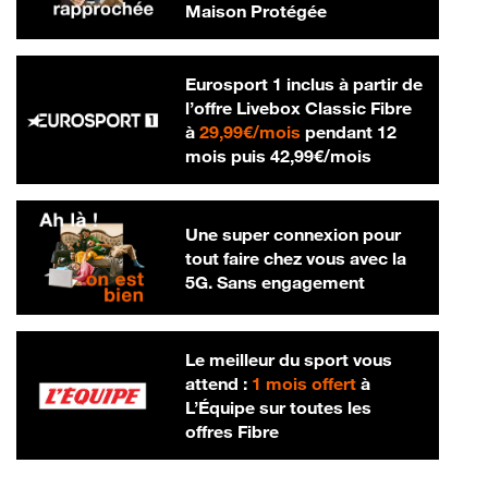
Maison Protégée
Eurosport 1 inclus à partir de
l’offre Livebox Classic Fibre
29,99 € par mois
à
29,99€/mois
pendant 12
42,99 € par m
mois puis
42,99€/mois
Une super connexion pour
tout faire chez vous avec la
5G. Sans engagement
Le meilleur du sport vous
attend :
1 mois offert
à
L’Équipe sur toutes les
offres Fibre