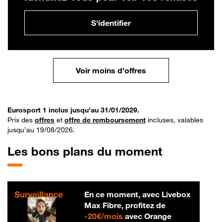
S'identifier
Voir moins d'offres
Eurosport 1 inclus jusqu'au 31/01/2029.
Prix des
offres
et
offre de remboursement
incluses, valables
jusqu’au 19/08/2026.
Les bons plans du moment
En ce moment, avec Livebox
Max Fibre, profitez de
20 € par mois
-
20€/mois
avec Orange