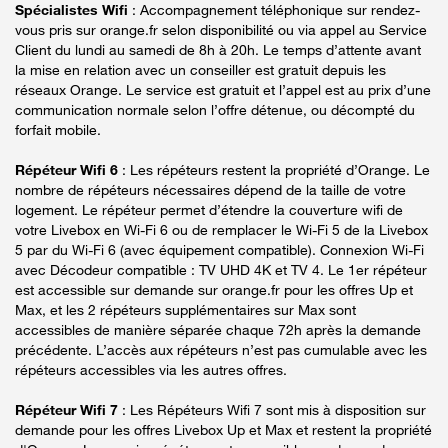
Spécialistes Wifi
: Accompagnement téléphonique sur rendez-
vous pris sur orange.fr selon disponibilité ou via appel au Service
Client du lundi au samedi de 8h à 20h. Le temps d’attente avant
la mise en relation avec un conseiller est gratuit depuis les
réseaux Orange. Le service est gratuit et l’appel est au prix d’une
communication normale selon l’offre détenue, ou décompté du
forfait mobile.
Répéteur Wifi 6
: Les répéteurs restent la propriété d’Orange. Le
nombre de répéteurs nécessaires dépend de la taille de votre
logement. Le répéteur permet d’étendre la couverture wifi de
votre Livebox en Wi-Fi 6 ou de remplacer le Wi-Fi 5 de la Livebox
5 par du Wi-Fi 6 (avec équipement compatible). Connexion Wi-Fi
avec Décodeur compatible : TV UHD 4K et TV 4. Le 1er répéteur
est accessible sur demande sur orange.fr pour les offres Up et
Max, et les 2 répéteurs supplémentaires sur Max sont
accessibles de manière séparée chaque 72h après la demande
précédente. L’accès aux répéteurs n’est pas cumulable avec les
répéteurs accessibles via les autres offres.
Répéteur Wifi 7
: Les Répéteurs Wifi 7 sont mis à disposition sur
demande pour les offres Livebox Up et Max et restent la propriété