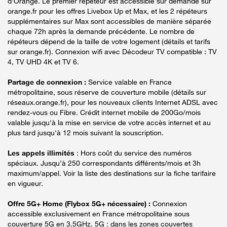
d'Orange. Le premier répéteur est accessible sur demande sur
orange.fr pour les offres Livebox Up et Max, et les 2 répéteurs
supplémentaires sur Max sont accessibles de manière séparée
chaque 72h après la demande précédente. Le nombre de
répéteurs dépend de la taille de votre logement (détails et tarifs
sur orange.fr). Connexion wifi avec Décodeur TV compatible : TV
4, TV UHD 4K et TV 6.
Partage de connexion :
Service valable en France
métropolitaine, sous réserve de couverture mobile (détails sur
réseaux.orange.fr), pour les nouveaux clients Internet ADSL avec
rendez-vous ou Fibre. Crédit internet mobile de 200Go/mois
valable jusqu'à la mise en service de votre accès internet et au
plus tard jusqu'à 12 mois suivant la souscription.
Les appels illimités
: Hors coût du service des numéros
spéciaux. Jusqu’à 250 correspondants différents/mois et 3h
maximum/appel. Voir la liste des destinations sur la fiche tarifaire
en vigueur.
Offre 5G+ Home (Flybox 5G+ nécessaire) :
Connexion
accessible exclusivement en France métropolitaine sous
couverture 5G en 3,5GHz. 5G : dans les zones couvertes