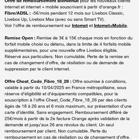
Offre de remboursement Bienvenue
pour les nouveaux clients
internet et internet + mobile souscrivant à partir d’orange.fr :
Fibre/ADSL :
-5€/mois pendant 12 mois sur Livebox Classic,
Livebox Up, Livebox Max (avec ou sans Smart TV).
Voir l'offre de remboursement sur
Internet
et
Internet+Mobile
.
Remise Open :
Remise de 3€ à 15€ chaque mois en fonction du
forfait mobile choisi ou détenu, dans la limite de 4 forfaits mobile
supplémentaires, pour une nouvelle offre Livebox éligible.
Réservé aux particuliers. Non cumulable. Perte de la remise en
cas de changement d'offre, de résiliation ou de demande de
suppression par le client internet.
Offre Cheat_Code_Fibre_18_26 :
Offre soumise à conditions,
valable à partir du 10/04/2025 en France métropolitaine, sous
réserve d’éligibilité et d’équipements compatibles, pour la
souscription à l’offre Cheat_Code_Fibre_18_26 par des clients
âgés de 18 à 26 ans et 6 mois maximum, sur présentation d’une
carte d’identité. Sans engagement. Remboursement différé de
25€/mois à partir de la 2e facture Orange après validation de la
demande et jusqu’aux 26 ans révolus du client. Un seul
remboursement par client. Non cumulable. Perte du
remboursement en cas de résiliation ou de changement d’offre.