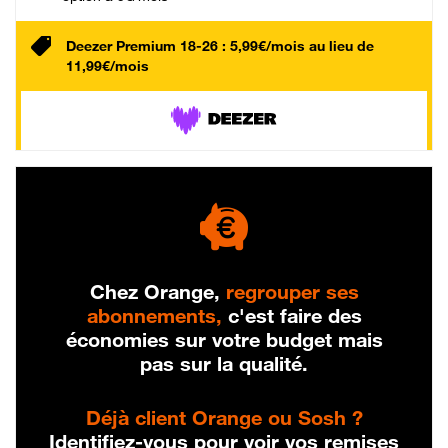
Deezer Premium 18-26 : 5,99€/mois au lieu de
11,99€/mois
Chez Orange,
regrouper ses
abonnements,
c'est faire des
économies sur votre budget mais
pas sur la qualité.
Déjà client Orange ou Sosh ?
Identifiez-vous pour voir vos remises