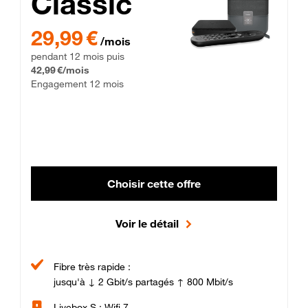
Classic
29,99 € par mois pendant 12 mois puis 42,99 € par mois, Enga
29,99 €
/mois
pendant 12 mois puis
42,99 €/mois
Engagement 12 mois
Choisir cette offre
Voir le détail
Fibre très rapide :
jusqu'à ↓ 2 Gbit/s partagés ↑ 800 Mbit/s
Livebox S : Wifi 7