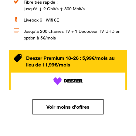
Fibre très rapide :
jusqu'à ↓ 2 Gbit/s ↑ 800 Mbit/s
Livebox 6 : Wifi 6E
Jusqu’à 200 chaînes TV + 1 Décodeur TV UHD en
option à 5€/mois
Deezer Premium 18-26 : 5,99€/mois au
lieu de 11,99€/mois
Voir moins d'offres