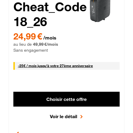
Cheat_Code
18_26
 Engagement 12 mois
24,99 € par mois pendant 0 mois puis 49,99 € par mois, Sans 
24,99 €
/mois
au lieu de
49,99 €/mois
Sans engagement
25 € par mois
-
25€ / mois
jusqu'à votre 27ème anniversaire
Choisir cette offre
Voir le détail