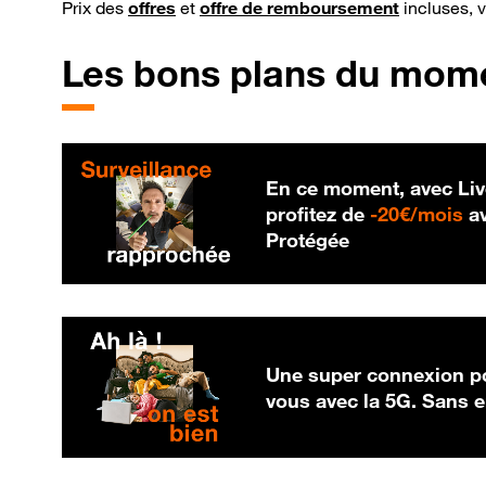
Prix des
offres
et
offre de remboursement
incluses, 
Les bons plans du mom
En ce moment, avec Liv
20
profitez de
-
20€/mois
av
Protégée
Une super connexion po
vous avec la 5G. Sans