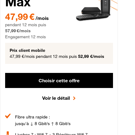
Max
gement 12 mois
47,99 € par mois pendant 12 mois puis 57,99 € par mois, Engageme
47,99 €
/mois
pendant 12 mois puis
57,99 €/mois
Engagement 12 mois
Prix client mobile
47,99 €/mois
pendant 12 mois puis
52,99 €/mois
Choisir cette offre
Voir le détail
Fibre ultra rapide :
jusqu'à ↓ 8 Gbit/s ↑ 8 Gbit/s
Livebox 7 : Wifi 7 + 3 Répéteurs Wifi 7