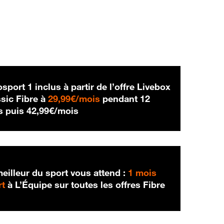
sport 1 inclus à partir de l’offre Livebox
29,99 € par mois
sic Fibre à
29,99€/mois
pendant 12
42,99 € par mois
s puis
42,99€/mois
eilleur du sport vous attend :
1 mois
rt
à L’Équipe sur toutes les offres Fibre