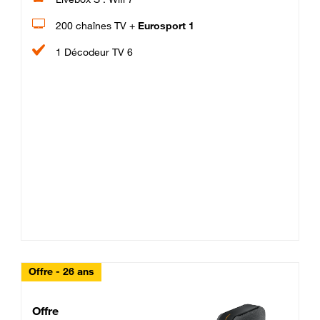
200 chaînes TV +
Eurosport 1
1 Décodeur TV 6
Offre - 26 ans
Cheat_Code Fibre_18_26
Offre