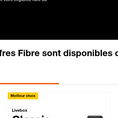
fres Fibre sont disponibles
Meilleur choix
Lite Fibre
Livebox Classic Fibre
Livebox