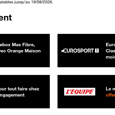
valables jusqu’au 19/08/2026.
ent
ebox Max Fibre,
Euro
 € par mois
ec Orange Maison
Clas
moi
ur tout faire chez
Le m
 engagement
offe