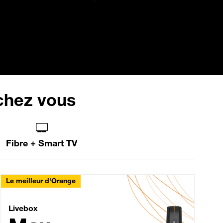
 chez vous
Fibre + Smart TV
Le meilleur d'Orange
Livebox Max Fibre
Livebox