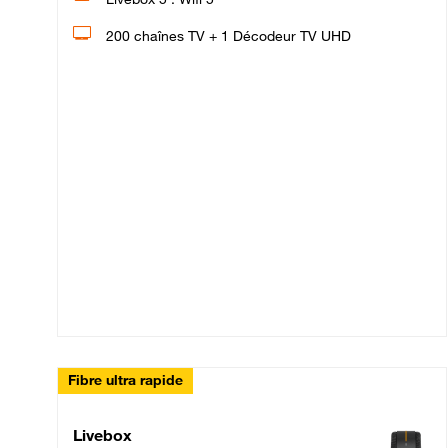
200 chaînes TV + 1 Décodeur TV UHD
Fibre ultra rapide
Livebox Up Fibre
Livebox