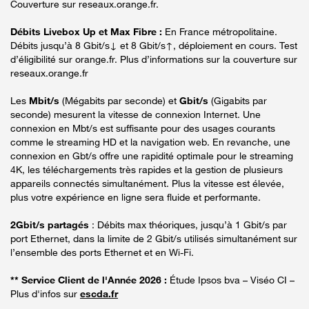
Couverture sur reseaux.orange.fr.
Débits Livebox Up et Max Fibre :
En France métropolitaine.
Débits jusqu’à 8 Gbit/s↓ et 8 Gbit/s↑, déploiement en cours. Test
d’éligibilité sur orange.fr. Plus d’informations sur la couverture sur
reseaux.orange.fr
Les
Mbit/s
(Mégabits par seconde) et
Gbit/s
(Gigabits par
seconde) mesurent la vitesse de connexion Internet. Une
connexion en Mbt/s est suffisante pour des usages courants
comme le streaming HD et la navigation web. En revanche, une
connexion en Gbt/s offre une rapidité optimale pour le streaming
4K, les téléchargements très rapides et la gestion de plusieurs
appareils connectés simultanément. Plus la vitesse est élevée,
plus votre expérience en ligne sera fluide et performante.
2Gbit/s partagés
: Débits max théoriques, jusqu’à 1 Gbit/s par
port Ethernet, dans la limite de 2 Gbit/s utilisés simultanément sur
l’ensemble des ports Ethernet et en Wi-Fi.
** Service Client de l'Année 2026 :
Étude Ipsos bva – Viséo CI –
Plus d'infos sur
escda.fr