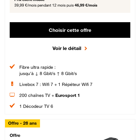
39,99 €/mois
pendant 12 mois puis
46,99 €/mois
Choisir cette offre
Voir le détail
Fibre ultra rapide :
jusqu'à ↓ 8 Gbit/s ↑ 8 Gbit/s
Livebox 7 : Wifi 7 + 1 Répéteur Wifi 7
200 chaînes TV +
Eurosport 1
1 Décodeur TV 6
Offre - 26 ans
Cheat_Code Fibre_18_26
Offre