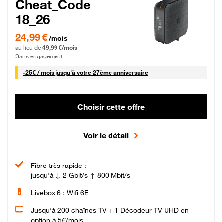
Cheat_Code
18_26
24,99 € par mois pendant 0 mois puis 49,99 € par mois, Sans engagement
24,99 €
/mois
au lieu de
49,99 €/mois
Sans engagement
25 € par mois
-
25€ / mois
jusqu'à votre 27ème anniversaire
Choisir cette offre
Voir le détail
Fibre très rapide :
jusqu'à ↓ 2 Gbit/s ↑ 800 Mbit/s
Livebox 6 : Wifi 6E
Jusqu’à 200 chaînes TV + 1 Décodeur TV UHD en
option à 5€/mois