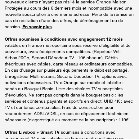
nouveaux clients n’ayant pas résilié le service Orange Maison
Protégée au cours des 6 derniers mois et incompatible avec une
nouvelle souscription à une même adresse. Perte de la remise en
cas de résiliation d’une des offres, de déménagement ou de
cession.
En savoir plus
.
Offres soumises à conditions avec engagement 12 mois
valables en France métropolitaine sous réserve d’éligibilité et de
couverture, avec équipements compatibles. (Répéteur Wifi,
Airbox 20Go, Second Décodeur TV : 10€ chacun). Débits
théoriques avec câbles, carte réseau et ordinateurs compatibles.
En cas d’usage sur plusieurs équipements le débit est partagé.
Enregistreur Multi-écrans, Second Décodeur TV, options avec
activations nécessaires. TV d’Orange sur mobile et tablette :
accès au Bouquet Basic. Liste des chaînes TV susceptibles
d’évolution. Ne sont pas compris dans le bouquet basic : les
services et contenus payants et sportifs en direct. UHD 4K : avec
TV et contenus compatibles. Frais de construction pour
raccordement ADSL/VDSL, en cas de déplacement technicien
nécessaire (diagnostiqué au moment de la souscription) : 119€.
Offres Livebox + Smart TV
soumises à conditions avec
engagement 24 mois valables en France métropolitaine sous