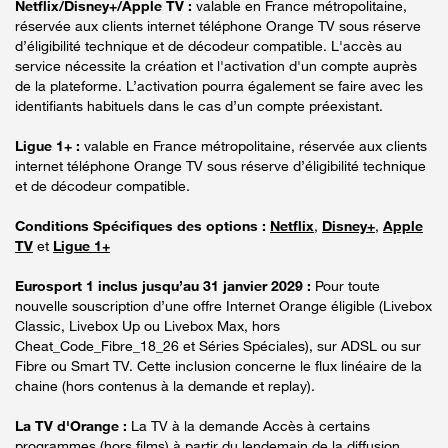
Netflix/Disney+/Apple TV :
valable en France métropolitaine,
réservée aux clients internet téléphone Orange TV sous réserve
d’éligibilité technique et de décodeur compatible. L'accès au
service nécessite la création et l'activation d'un compte auprès
de la plateforme. L’activation pourra également se faire avec les
identifiants habituels dans le cas d’un compte préexistant.
Ligue 1+ :
valable en France métropolitaine, réservée aux clients
internet téléphone Orange TV sous réserve d’éligibilité technique
et de décodeur compatible.
Conditions Spécifiques des options :
Netflix
,
Disney+
,
Apple
TV
et
Ligue 1+
Eurosport 1 inclus jusqu’au 31 janvier 2029 :
Pour toute
nouvelle souscription d’une offre Internet Orange éligible (Livebox
Classic, Livebox Up ou Livebox Max, hors
Cheat_Code_Fibre_18_26 et Séries Spéciales), sur ADSL ou sur
Fibre ou Smart TV. Cette inclusion concerne le flux linéaire de la
chaine (hors contenus à la demande et replay).
La TV d'Orange :
La TV à la demande Accès à certains
programmes (hors films) à partir du lendemain de la diffusion