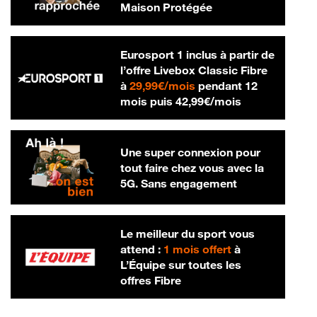
Maison Protégée
Eurosport 1 inclus à partir de
l’offre Livebox Classic Fibre
29,99 € par mois
à
29,99€/mois
pendant 12
42,99 € par m
mois puis
42,99€/mois
Une super connexion pour
tout faire chez vous avec la
5G. Sans engagement
Le meilleur du sport vous
attend :
1 mois offert
à
L’Équipe sur toutes les
offres Fibre