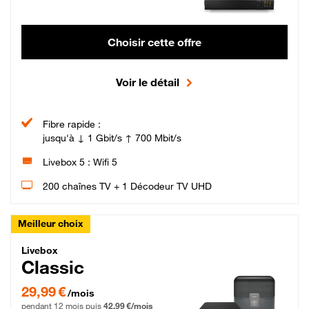
Choisir cette offre
Voir le détail
Fibre rapide :
jusqu'à ↓ 1 Gbit/s ↑ 700 Mbit/s
Livebox 5 : Wifi 5
200 chaînes TV + 1 Décodeur TV UHD
Meilleur choix
Livebox Classic Fibre
Livebox
Classic
29,99 € par mois pendant 12 mois puis 42,99 € par mois, Engagement 12 moi
29,99 €
/mois
pendant 12 mois puis
42,99 €/mois