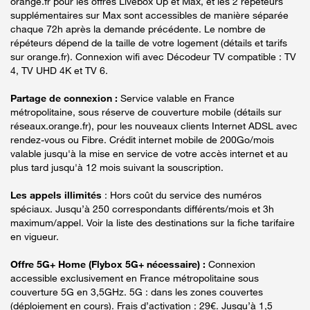
orange.fr pour les offres Livebox Up et Max, et les 2 répéteurs
supplémentaires sur Max sont accessibles de manière séparée
chaque 72h après la demande précédente. Le nombre de
répéteurs dépend de la taille de votre logement (détails et tarifs
sur orange.fr). Connexion wifi avec Décodeur TV compatible : TV
4, TV UHD 4K et TV 6.
Partage de connexion :
Service valable en France
métropolitaine, sous réserve de couverture mobile (détails sur
réseaux.orange.fr), pour les nouveaux clients Internet ADSL avec
rendez-vous ou Fibre. Crédit internet mobile de 200Go/mois
valable jusqu'à la mise en service de votre accès internet et au
plus tard jusqu'à 12 mois suivant la souscription.
Les appels illimités
: Hors coût du service des numéros
spéciaux. Jusqu’à 250 correspondants différents/mois et 3h
maximum/appel. Voir la liste des destinations sur la fiche tarifaire
en vigueur.
Offre 5G+ Home (Flybox 5G+ nécessaire) :
Connexion
accessible exclusivement en France métropolitaine sous
couverture 5G en 3,5GHz. 5G : dans les zones couvertes
(déploiement en cours). Frais d’activation : 29€. Jusqu’à 1,5