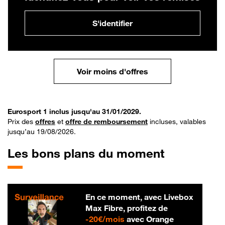
S'identifier
Voir moins d'offres
Eurosport 1 inclus jusqu'au 31/01/2029.
Prix des
offres
et
offre de remboursement
incluses, valables
jusqu’au 19/08/2026.
Les bons plans du moment
En ce moment, avec Livebox
Max Fibre, profitez de
20 € par mois
-
20€/mois
avec Orange