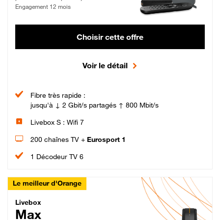
Engagement 12 mois
Choisir cette offre
Voir le détail
Fibre très rapide :
jusqu'à ↓ 2 Gbit/s partagés ↑ 800 Mbit/s
Livebox S : Wifi 7
200 chaînes TV +
Eurosport 1
1 Décodeur TV 6
Le meilleur d'Orange
Livebox Max Fibre
Livebox
Max