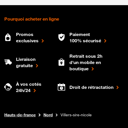
Pourquoi acheter en ligne
Promos
Paiement
exclusives
100% sécurisé
Retrait sous 2h
Livraison
d'un mobile en
gratuite
boutique
À vos cotés
Droit de rétractation
24h/24
Internet fibre
Boutique Orange
Hauts-de-france
Nord
Villers-sire-nicole