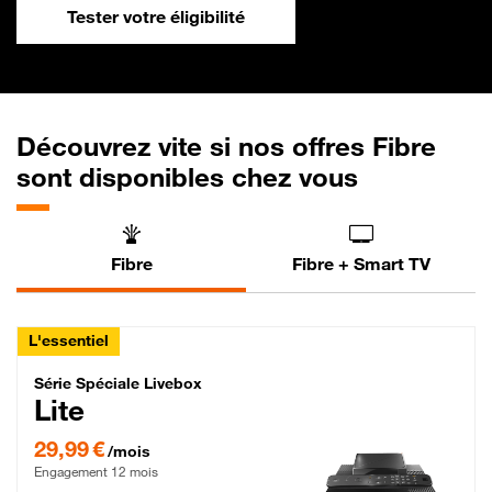
Tester votre éligibilité
Découvrez vite si nos offres Fibre
sont disponibles chez vous
Fibre
Fibre + Smart TV
L'essentiel
Série Spéciale Livebox Lite Fibre
Série Spéciale Livebox
Lite
29,99 € par mois , Engagement 12 mois
29,99 €
/mois
Engagement 12 mois