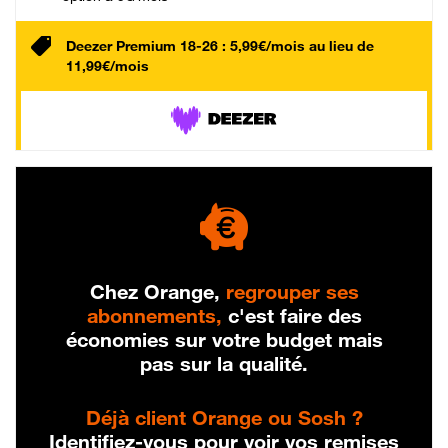
Deezer Premium 18-26 : 5,99€/mois au lieu de
11,99€/mois
Chez Orange,
regrouper ses
abonnements,
c'est faire des
économies sur votre budget mais
pas sur la qualité.
Déjà client Orange ou Sosh ?
Identifiez-vous pour voir vos remises