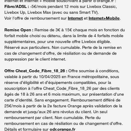
internet et internet + mobile souscrivant à partir d’orange.fr :
Fibre/ADSL :
-5€/mois pendant 12 mois sur Livebox Classic,
Livebox Up, Livebox Max (avec ou sans Smart TV).
Voir l'offre de remboursement sur
Internet
et
Internet+Mobile
.
Remise Open :
Remise de 3€ à 15€ chaque mois en fonction du
forfait mobile choisi ou détenu, dans la limite de 4 forfaits mobile
supplémentaires, pour une nouvelle offre Livebox éligible.
Réservé aux particuliers. Non cumulable. Perte de la remise en
cas de changement d'offre, de résiliation ou de demande de
suppression par le client internet.
Offre Cheat_Code_Fibre_18_26 :
Offre soumise à conditions,
valable à partir du 10/04/2025 en France métropolitaine, sous
réserve d’éligibilité et d’équipements compatibles, pour la
souscription à l’offre Cheat_Code_Fibre_18_26 par des clients
âgés de 18 à 26 ans et 6 mois maximum, sur présentation d’une
carte d’identité. Sans engagement. Remboursement différé de
25€/mois à partir de la 2e facture Orange après validation de la
demande et jusqu’aux 26 ans révolus du client. Un seul
remboursement par client. Non cumulable. Perte du
remboursement en cas de résiliation ou de changement d’offre.
Détails et formulaire sur
odr.orange.fr