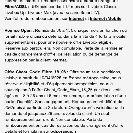
internet et internet + mobile souscrivant à partir d’orange.fr :
Fibre/ADSL :
-5€/mois pendant 12 mois sur Livebox Classic,
Livebox Up, Livebox Max (avec ou sans Smart TV).
Voir l'offre de remboursement sur
Internet
et
Internet+Mobile
.
Remise Open :
Remise de 3€ à 15€ chaque mois en fonction du
forfait mobile choisi ou détenu, dans la limite de 4 forfaits mobile
supplémentaires, pour une nouvelle offre Livebox éligible.
Réservé aux particuliers. Non cumulable. Perte de la remise en
cas de changement d'offre, de résiliation ou de demande de
suppression par le client internet.
Offre Cheat_Code_Fibre_18_26 :
Offre soumise à conditions,
valable à partir du 10/04/2025 en France métropolitaine, sous
réserve d’éligibilité et d’équipements compatibles, pour la
souscription à l’offre Cheat_Code_Fibre_18_26 par des clients
âgés de 18 à 26 ans et 6 mois maximum, sur présentation d’une
carte d’identité. Sans engagement. Remboursement différé de
25€/mois à partir de la 2e facture Orange après validation de la
demande et jusqu’aux 26 ans révolus du client. Un seul
remboursement par client. Non cumulable. Perte du
remboursement en cas de résiliation ou de changement d’offre.
Détails et formulaire sur
odr.orange.fr