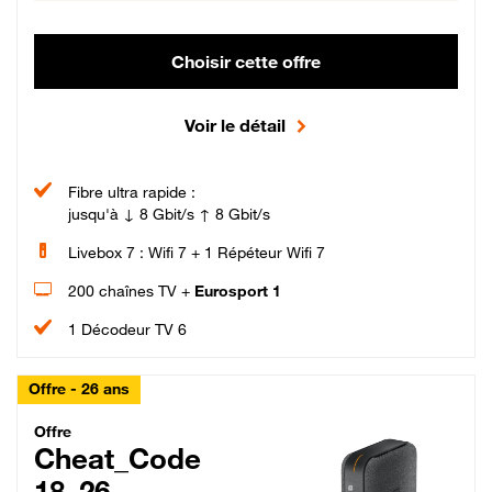
Choisir cette offre
Voir le détail
Fibre ultra rapide :
jusqu'à ↓ 8 Gbit/s ↑ 8 Gbit/s
Livebox 7 : Wifi 7 + 1 Répéteur Wifi 7
200 chaînes TV +
Eurosport 1
1 Décodeur TV 6
Offre - 26 ans
Cheat_Code Fibre_18_26
Offre
Cheat_Code
18_26