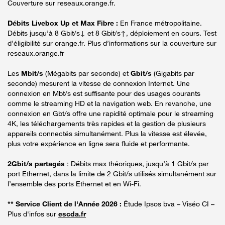
Couverture sur reseaux.orange.fr.
Débits Livebox Up et Max Fibre :
En France métropolitaine.
Débits jusqu’à 8 Gbit/s↓ et 8 Gbit/s↑, déploiement en cours. Test
d’éligibilité sur orange.fr. Plus d’informations sur la couverture sur
reseaux.orange.fr
Les
Mbit/s
(Mégabits par seconde) et
Gbit/s
(Gigabits par
seconde) mesurent la vitesse de connexion Internet. Une
connexion en Mbt/s est suffisante pour des usages courants
comme le streaming HD et la navigation web. En revanche, une
connexion en Gbt/s offre une rapidité optimale pour le streaming
4K, les téléchargements très rapides et la gestion de plusieurs
appareils connectés simultanément. Plus la vitesse est élevée,
plus votre expérience en ligne sera fluide et performante.
2Gbit/s partagés
: Débits max théoriques, jusqu’à 1 Gbit/s par
port Ethernet, dans la limite de 2 Gbit/s utilisés simultanément sur
l’ensemble des ports Ethernet et en Wi-Fi.
** Service Client de l'Année 2026 :
Étude Ipsos bva – Viséo CI –
Plus d'infos sur
escda.fr