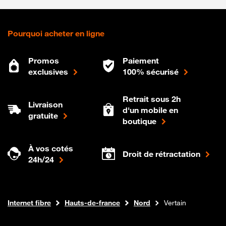
Pourquoi acheter en ligne
Promos
Paiement
exclusives
100% sécurisé
Retrait sous 2h
Livraison
d'un mobile en
gratuite
boutique
À vos cotés
Droit de rétractation
24h/24
Boutique Orange
Internet fibre
Hauts-de-france
Nord
Vertain