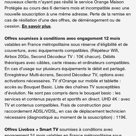
nouveaux clients n’ayant pas résilié le service Orange Maison
Protégée au cours des 6 derniers mois et incompatible avec une
nouvelle souscription à une même adresse. Perte de la remise en
cas de résiliation d’une des offres, de déménagement ou de
cession.
En savoir plus
.
Offres soumises à conditions avec engagement 12 mois
valables en France métropolitaine sous réserve d’éligibilité et de
couverture, avec équipements compatibles. (Répéteur Wifi,
Airbox 20Go, Second Décodeur TV : 10€ chacun). Débits
théoriques avec câbles, carte réseau et ordinateurs compatibles.
En cas d’usage sur plusieurs équipements le débit est partagé.
Enregistreur Multi-écrans, Second Décodeur TV, options avec
activations nécessaires. TV d’Orange sur mobile et tablette :
accès au Bouquet Basic. Liste des chaînes TV susceptibles
d’évolution. Ne sont pas compris dans le bouquet basic : les
services et contenus payants et sportifs en direct. UHD 4K : avec
TV et contenus compatibles. Frais de construction pour
raccordement ADSL/VDSL, en cas de déplacement technicien
nécessaire (diagnostiqué au moment de la souscription) : 119€.
Offres Livebox + Smart TV
soumises à conditions avec
engagement 24 mois valables en France métropolitaine sous