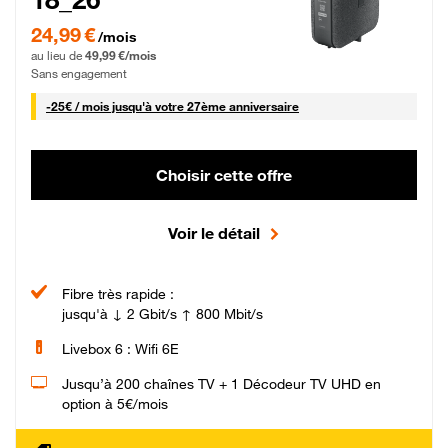
24,99 € par mois pendant 0 mois puis 49,99 € par mois, Sans engagement
24,99 €
/mois
au lieu de
49,99 €/mois
Sans engagement
25 € par mois
-
25€ / mois
jusqu'à votre 27ème anniversaire
Choisir cette offre
Voir le détail
Fibre très rapide :
jusqu'à ↓ 2 Gbit/s ↑ 800 Mbit/s
Livebox 6 : Wifi 6E
Jusqu’à 200 chaînes TV + 1 Décodeur TV UHD en
option à 5€/mois