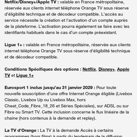
Netflix/Disney+/Apple TV :
valable en France métropolitaine,
réservée aux clients internet téléphone Orange TV sous réserve
d’éligibilité technique et de décodeur compatible. L'accès au
service nécessite la création et l'activation d'un compte auprès
de la plateforme. L’activation pourra également se faire avec les
identifiants habituels dans le cas d’un compte préexistant.
Ligue 1+ :
valable en France métropolitaine, réservée aux clients
internet téléphone Orange TV sous réserve d’éligibilité technique
et de décodeur compatible.
Conditions Spécifiques des options :
Netflix
,
Disney+
,
Apple
TV
et
Ligue 1+
Eurosport 1 inclus jusqu’au 31 janvier 2029 :
Pour toute
nouvelle souscription d’une offre Internet Orange éligible (Livebox
Classic, Livebox Up ou Livebox Max, hors
Cheat_Code_Fibre_18_26 et Séries Spéciales), sur ADSL ou sur
Fibre ou Smart TV. Cette inclusion concerne le flux linéaire de la
chaine (hors contenus à la demande et replay).
La TV d'Orange :
La TV à la demande Accès à certains
programmes (hors films) à partir du lendemain de la diffusion