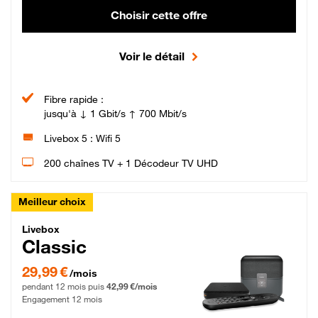
Choisir cette offre
Voir le détail
Fibre rapide :
jusqu'à ↓ 1 Gbit/s ↑ 700 Mbit/s
Livebox 5 : Wifi 5
200 chaînes TV + 1 Décodeur TV UHD
Meilleur choix
Livebox Classic Fibre
Livebox
Classic
29,99 € par mois pendant 12 mois puis 42,99 € par mois, Engagement 12 moi
29,99 €
/mois
pendant 12 mois puis
42,99 €/mois
Engagement 12 mois