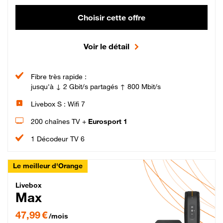
Choisir cette offre
Voir le détail
Fibre très rapide :
jusqu'à ↓ 2 Gbit/s partagés ↑ 800 Mbit/s
Livebox S : Wifi 7
200 chaînes TV +
Eurosport 1
1 Décodeur TV 6
Le meilleur d'Orange
Livebox Max Fibre
Livebox
Max
47,99 € par mois pendant 12 mois puis 57,99 € par mois, Engagement 12 moi
47,99 €
/mois