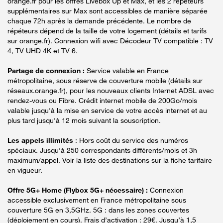
orange.fr pour les offres Livebox Up et Max, et les 2 répéteurs
supplémentaires sur Max sont accessibles de manière séparée
chaque 72h après la demande précédente. Le nombre de
répéteurs dépend de la taille de votre logement (détails et tarifs
sur orange.fr). Connexion wifi avec Décodeur TV compatible : TV
4, TV UHD 4K et TV 6.
Partage de connexion :
Service valable en France
métropolitaine, sous réserve de couverture mobile (détails sur
réseaux.orange.fr), pour les nouveaux clients Internet ADSL avec
rendez-vous ou Fibre. Crédit internet mobile de 200Go/mois
valable jusqu'à la mise en service de votre accès internet et au
plus tard jusqu'à 12 mois suivant la souscription.
Les appels illimités
: Hors coût du service des numéros
spéciaux. Jusqu’à 250 correspondants différents/mois et 3h
maximum/appel. Voir la liste des destinations sur la fiche tarifaire
en vigueur.
Offre 5G+ Home (Flybox 5G+ nécessaire) :
Connexion
accessible exclusivement en France métropolitaine sous
couverture 5G en 3,5GHz. 5G : dans les zones couvertes
(déploiement en cours). Frais d’activation : 29€. Jusqu’à 1,5