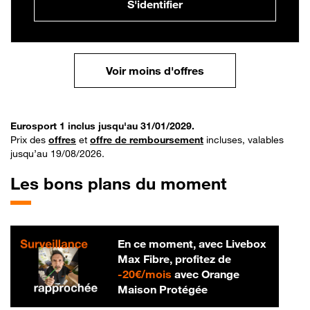
S'identifier
Voir moins d'offres
Eurosport 1 inclus jusqu'au 31/01/2029.
Prix des
offres
et
offre de remboursement
incluses, valables
jusqu’au 19/08/2026.
Les bons plans du moment
En ce moment, avec Livebox
Max Fibre, profitez de
20 € par mois
-
20€/mois
avec Orange
Maison Protégée