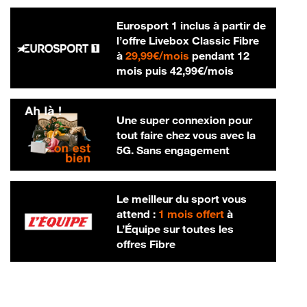
Eurosport 1 inclus à partir de
l’offre Livebox Classic Fibre
29,99 € par mois
à
29,99€/mois
pendant 12
42,99 € par m
mois puis
42,99€/mois
Une super connexion pour
tout faire chez vous avec la
5G. Sans engagement
Le meilleur du sport vous
attend :
1 mois offert
à
L’Équipe sur toutes les
offres Fibre