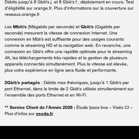
Débits jusqu’à 8 Gbit/s↓ et 8 Gbit/s↑, déploiement en cours. Test
d’éligibilité sur orange.fr. Plus d’informations sur la couverture sur
reseaux.orange.fr
Les
Mbit/s
(Mégabits par seconde) et
Gbit/s
(Gigabits par
seconde) mesurent la vitesse de connexion Internet. Une
connexion en Mbt/s est suffisante pour des usages courants
comme le streaming HD et la navigation web. En revanche, une
connexion en Gbt/s offre une rapidité optimale pour le streaming
4K, les téléchargements très rapides et la gestion de plusieurs
appareils connectés simultanément. Plus la vitesse est élevée,
plus votre expérience en ligne sera fluide et performante.
2Gbit/s partagés
: Débits max théoriques, jusqu’à 1 Gbit/s par
port Ethernet, dans la limite de 2 Gbit/s utilisés simultanément sur
l’ensemble des ports Ethernet et en Wi-Fi.
** Service Client de l'Année 2026 :
Étude Ipsos bva – Viséo CI –
Plus d'infos sur
escda.fr