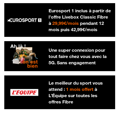
Eurosport 1 inclus à partir de
l’offre Livebox Classic Fibre
29,99 € par mois
à
29,99€/mois
pendant 12
42,99 € par m
mois puis
42,99€/mois
Une super connexion pour
tout faire chez vous avec la
5G. Sans engagement
Le meilleur du sport vous
attend :
1 mois offert
à
L’Équipe sur toutes les
offres Fibre