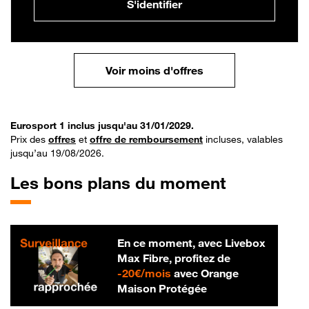
S'identifier
Voir moins d'offres
Eurosport 1 inclus jusqu'au 31/01/2029.
Prix des
offres
et
offre de remboursement
incluses, valables
jusqu’au 19/08/2026.
Les bons plans du moment
En ce moment, avec Livebox
Max Fibre, profitez de
20 € par mois
-
20€/mois
avec Orange
Maison Protégée