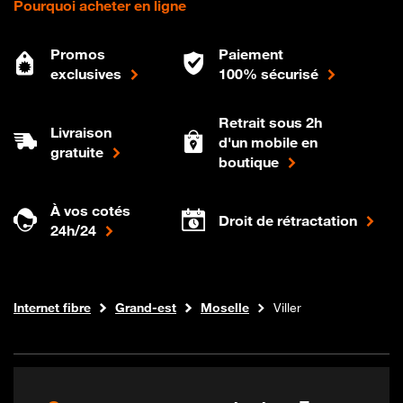
Pourquoi acheter en ligne
Promos
Paiement
exclusives
100% sécurisé
Retrait sous 2h
Livraison
d'un mobile en
gratuite
boutique
À vos cotés
Droit de rétractation
24h/24
Boutique Orange
Internet fibre
Grand-est
Moselle
Viller