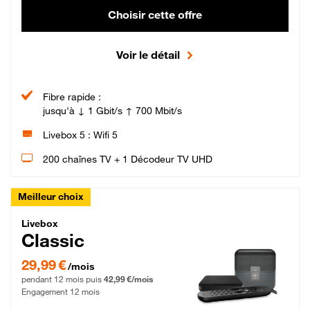
Choisir cette offre
Voir le détail
Fibre rapide :
jusqu'à ↓ 1 Gbit/s ↑ 700 Mbit/s
Livebox 5 : Wifi 5
200 chaînes TV + 1 Décodeur TV UHD
Meilleur choix
Livebox Classic Fibre
Livebox
Classic
29,99 € par mois pendant 12 mois puis 42,99 € par mois, Engagement 12 moi
29,99 €
/mois
pendant 12 mois puis
42,99 €/mois
Engagement 12 mois