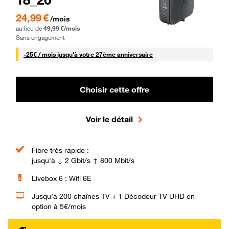
24,99 € par mois pendant 0 mois puis 49,99 € par mois, Sans engagement
24,99 €
/mois
au lieu de
49,99 €/mois
Sans engagement
25 € par mois
-
25€ / mois
jusqu'à votre 27ème anniversaire
Choisir cette offre
Voir le détail
Fibre très rapide :
jusqu'à ↓ 2 Gbit/s ↑ 800 Mbit/s
Livebox 6 : Wifi 6E
Jusqu’à 200 chaînes TV + 1 Décodeur TV UHD en
option à 5€/mois