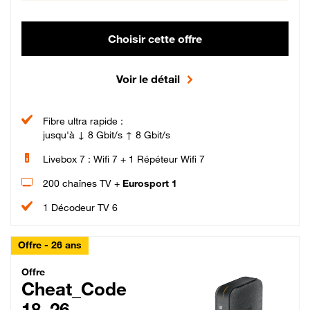
Choisir cette offre
Voir le détail
Fibre ultra rapide :
jusqu'à ↓ 8 Gbit/s ↑ 8 Gbit/s
Livebox 7 : Wifi 7 + 1 Répéteur Wifi 7
200 chaînes TV +
Eurosport 1
1 Décodeur TV 6
Offre - 26 ans
Cheat_Code Fibre_18_26
Offre
Cheat_Code
18_26