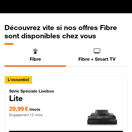
Découvrez vite si nos offres Fibre
sont disponibles chez vous
Fibre
Fibre + Smart TV
L'essentiel
Série Spéciale Livebox Lite Fibre
Série Spéciale Livebox
Lite
29,99 € par mois , Engagement 12 mois
29,99 €
/mois
Engagement 12 mois