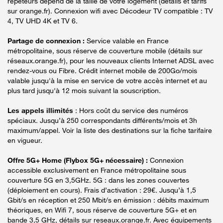
répéteurs dépend de la taille de votre logement (détails et tarifs
sur orange.fr). Connexion wifi avec Décodeur TV compatible : TV
4, TV UHD 4K et TV 6.
Partage de connexion :
Service valable en France
métropolitaine, sous réserve de couverture mobile (détails sur
réseaux.orange.fr), pour les nouveaux clients Internet ADSL avec
rendez-vous ou Fibre. Crédit internet mobile de 200Go/mois
valable jusqu'à la mise en service de votre accès internet et au
plus tard jusqu'à 12 mois suivant la souscription.
Les appels illimités
: Hors coût du service des numéros
spéciaux. Jusqu’à 250 correspondants différents/mois et 3h
maximum/appel. Voir la liste des destinations sur la fiche tarifaire
en vigueur.
Offre 5G+ Home (Flybox 5G+ nécessaire) :
Connexion
accessible exclusivement en France métropolitaine sous
couverture 5G en 3,5GHz. 5G : dans les zones couvertes
(déploiement en cours). Frais d’activation : 29€. Jusqu’à 1,5
Gbit/s en réception et 250 Mbit/s en émission : débits maximum
théoriques, en Wifi 7, sous réserve de couverture 5G+ et en
bande 3,5 GHz, détails sur reseaux.orange.fr. Avec équipements