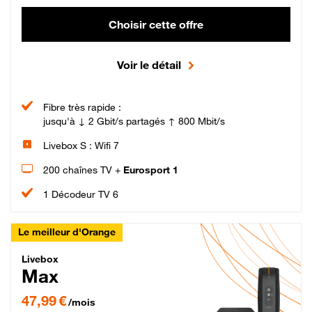
Choisir cette offre
Voir le détail
Fibre très rapide :
jusqu'à ↓ 2 Gbit/s partagés ↑ 800 Mbit/s
Livebox S : Wifi 7
200 chaînes TV +
Eurosport 1
1 Décodeur TV 6
Le meilleur d'Orange
Livebox Max Fibre
Livebox
Max
47,99 € par mois pendant 12 mois puis 57,99 € par mois, Engagement 12 moi
47,99 €
/mois