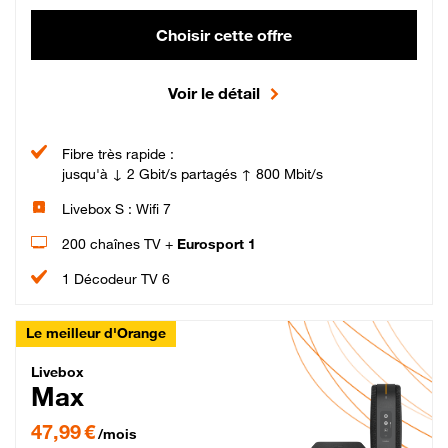
Choisir cette offre
Voir le détail
Fibre très rapide :
jusqu'à ↓ 2 Gbit/s partagés ↑ 800 Mbit/s
Livebox S : Wifi 7
200 chaînes TV +
Eurosport 1
1 Décodeur TV 6
Le meilleur d'Orange
Livebox Max Fibre
Livebox
Max
47,99 € par mois pendant 12 mois puis 57,99 € par mois, Engagement 12 moi
47,99 €
/mois