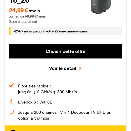
24,99 € par mois pendant 0 mois puis 49,99 € par mois, Sans engagement
24,99 €
/mois
au lieu de
49,99 €/mois
Sans engagement
25 € par mois
-
25€ / mois
jusqu'à votre 27ème anniversaire
Choisir cette offre
Voir le détail
Fibre très rapide :
jusqu'à ↓ 2 Gbit/s ↑ 800 Mbit/s
Livebox 6 : Wifi 6E
Jusqu’à 200 chaînes TV + 1 Décodeur TV UHD en
option à 5€/mois