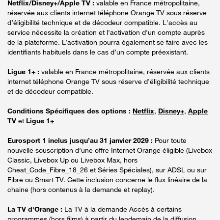
Netflix/Disney+/Apple TV :
valable en France métropolitaine,
réservée aux clients internet téléphone Orange TV sous réserve
d’éligibilité technique et de décodeur compatible. L'accès au
service nécessite la création et l'activation d'un compte auprès
de la plateforme. L’activation pourra également se faire avec les
identifiants habituels dans le cas d’un compte préexistant.
Ligue 1+ :
valable en France métropolitaine, réservée aux clients
internet téléphone Orange TV sous réserve d’éligibilité technique
et de décodeur compatible.
Conditions Spécifiques des options :
Netflix
,
Disney+
,
Apple
TV
et
Ligue 1+
Eurosport 1 inclus jusqu’au 31 janvier 2029 :
Pour toute
nouvelle souscription d’une offre Internet Orange éligible (Livebox
Classic, Livebox Up ou Livebox Max, hors
Cheat_Code_Fibre_18_26 et Séries Spéciales), sur ADSL ou sur
Fibre ou Smart TV. Cette inclusion concerne le flux linéaire de la
chaine (hors contenus à la demande et replay).
La TV d'Orange :
La TV à la demande Accès à certains
programmes (hors films) à partir du lendemain de la diffusion