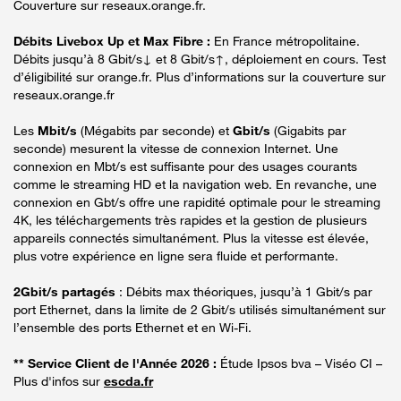
Couverture sur reseaux.orange.fr.
Débits Livebox Up et Max Fibre :
En France métropolitaine.
Débits jusqu’à 8 Gbit/s↓ et 8 Gbit/s↑, déploiement en cours. Test
d’éligibilité sur orange.fr. Plus d’informations sur la couverture sur
reseaux.orange.fr
Les
Mbit/s
(Mégabits par seconde) et
Gbit/s
(Gigabits par
seconde) mesurent la vitesse de connexion Internet. Une
connexion en Mbt/s est suffisante pour des usages courants
comme le streaming HD et la navigation web. En revanche, une
connexion en Gbt/s offre une rapidité optimale pour le streaming
4K, les téléchargements très rapides et la gestion de plusieurs
appareils connectés simultanément. Plus la vitesse est élevée,
plus votre expérience en ligne sera fluide et performante.
2Gbit/s partagés
: Débits max théoriques, jusqu’à 1 Gbit/s par
port Ethernet, dans la limite de 2 Gbit/s utilisés simultanément sur
l’ensemble des ports Ethernet et en Wi-Fi.
** Service Client de l'Année 2026 :
Étude Ipsos bva – Viséo CI –
Plus d'infos sur
escda.fr