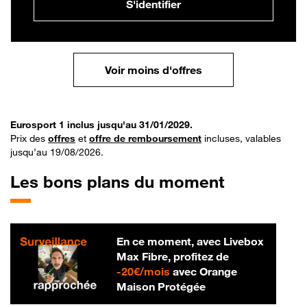
S'identifier
Voir moins d'offres
Eurosport 1 inclus jusqu'au 31/01/2029.
Prix des
offres
et
offre de remboursement
incluses, valables
jusqu’au 19/08/2026.
Les bons plans du moment
En ce moment, avec Livebox
Max Fibre, profitez de
20 € par mois
-
20€/mois
avec Orange
Maison Protégée