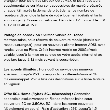
orange.fr pour les offres Livebox Up et Max, et les 2 répéteurs
supplémentaires sur Max sont accessibles de manière séparée
chaque 72h après la demande précédente. Le nombre de
répéteurs dépend de la taille de votre logement (détails et tarifs
sur orange.fr). Connexion wifi avec Décodeur TV compatible : TV
4, TV UHD 4K et TV 6.
Partage de connexion :
Service valable en France
métropolitaine, sous réserve de couverture mobile (détails sur
réseaux.orange.fr), pour les nouveaux clients Internet ADSL avec
rendez-vous ou Fibre. Crédit internet mobile de 200Go/mois
valable jusqu'à la mise en service de votre accès internet et au
plus tard jusqu'à 12 mois suivant la souscription.
Les appels illimités
: Hors coût du service des numéros
spéciaux. Jusqu’à 250 correspondants différents/mois et 3h
maximum/appel. Voir la liste des destinations sur la fiche tarifaire
en vigueur.
Offre 5G+ Home (Flybox 5G+ nécessaire) :
Connexion
accessible exclusivement en France métropolitaine sous
couverture 5G en 3,5GHz. 5G : dans les zones couvertes
(déploiement en cours). Frais d’activation : 29€. Jusqu’à 1,5