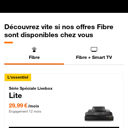
Découvrez vite si nos offres Fibre
sont disponibles chez vous
Fibre
Fibre + Smart TV
L'essentiel
Série Spéciale Livebox Lite Fibre
Série Spéciale Livebox
Lite
29,99 € par mois , Engagement 12 mois
29,99 €
/mois
Engagement 12 mois