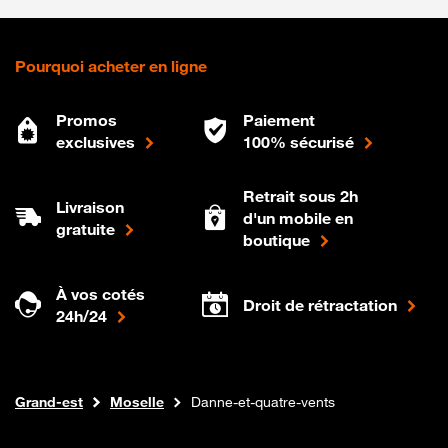
Pourquoi acheter en ligne
Promos
Paiement
exclusives
100% sécurisé
Retrait sous 2h
Livraison
d'un mobile en
gratuite
boutique
À vos cotés
Droit de rétractation
24h/24
Internet fibre
Boutique Orange
Grand-est
Moselle
Danne-et-quatre-vents