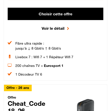
Choisir cette offre
Voir le détail
Fibre ultra rapide :
jusqu'à ↓ 8 Gbit/s ↑ 8 Gbit/s
Livebox 7 : Wifi 7 + 1 Répéteur Wifi 7
200 chaînes TV +
Eurosport 1
1 Décodeur TV 6
Offre - 26 ans
Cheat_Code Fibre_18_26
Offre
Cheat_Code
18_26