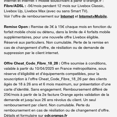
internet et internet + mobile souscrivant à partir d’orange.fr :
Fibre/ADSL :
-5€/mois pendant 12 mois sur Livebox Classic,
Livebox Up, Livebox Max (avec ou sans Smart TV).
Voir l'offre de remboursement sur
Internet
et
Internet+Mobile
.
Remise Open :
Remise de 3€ à 15€ chaque mois en fonction du
forfait mobile choisi ou détenu, dans la limite de 4 forfaits mobile
supplémentaires, pour une nouvelle offre Livebox éligible.
Réservé aux particuliers. Non cumulable. Perte de la remise en
cas de changement d'offre, de résiliation ou de demande de
suppression par le client internet.
Offre Cheat_Code_Fibre_18_26 :
Offre soumise à conditions,
valable à partir du 10/04/2025 en France métropolitaine, sous
réserve d’éligibilité et d’équipements compatibles, pour la
souscription à l’offre Cheat_Code_Fibre_18_26 par des clients
âgés de 18 à 26 ans et 6 mois maximum, sur présentation d’une
carte d’identité. Sans engagement. Remboursement différé de
25€/mois à partir de la 2e facture Orange après validation de la
demande et jusqu’aux 26 ans révolus du client. Un seul
remboursement par client. Non cumulable. Perte du
remboursement en cas de résiliation ou de changement d’offre.
Détails et formulaire sur
odr.orange.fr