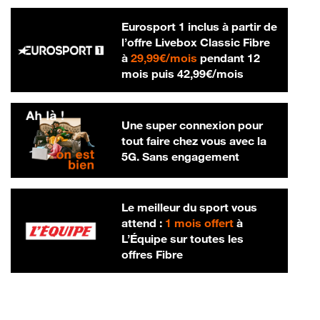
Eurosport 1 inclus à partir de
l’offre Livebox Classic Fibre
29,99 € par mois
à
29,99€/mois
pendant 12
42,99 € par m
mois puis
42,99€/mois
Une super connexion pour
tout faire chez vous avec la
5G. Sans engagement
Le meilleur du sport vous
attend :
1 mois offert
à
L’Équipe sur toutes les
offres Fibre