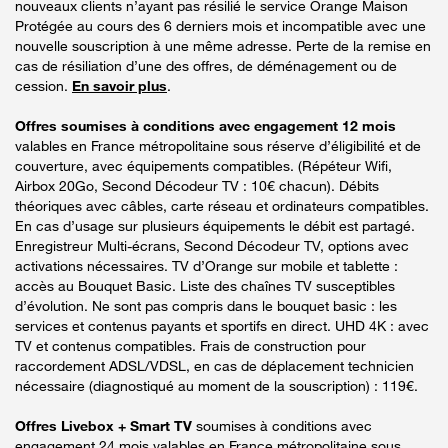
nouveaux clients n’ayant pas résilié le service Orange Maison
Protégée au cours des 6 derniers mois et incompatible avec une
nouvelle souscription à une même adresse. Perte de la remise en
cas de résiliation d’une des offres, de déménagement ou de
cession.
En savoir plus
.
Offres soumises à conditions avec engagement 12 mois
valables en France métropolitaine sous réserve d’éligibilité et de
couverture, avec équipements compatibles. (Répéteur Wifi,
Airbox 20Go, Second Décodeur TV : 10€ chacun). Débits
théoriques avec câbles, carte réseau et ordinateurs compatibles.
En cas d’usage sur plusieurs équipements le débit est partagé.
Enregistreur Multi-écrans, Second Décodeur TV, options avec
activations nécessaires. TV d’Orange sur mobile et tablette :
accès au Bouquet Basic. Liste des chaînes TV susceptibles
d’évolution. Ne sont pas compris dans le bouquet basic : les
services et contenus payants et sportifs en direct. UHD 4K : avec
TV et contenus compatibles. Frais de construction pour
raccordement ADSL/VDSL, en cas de déplacement technicien
nécessaire (diagnostiqué au moment de la souscription) : 119€.
Offres Livebox + Smart TV
soumises à conditions avec
engagement 24 mois valables en France métropolitaine sous