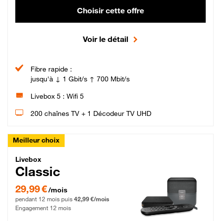
Choisir cette offre
Voir le détail
Fibre rapide :
jusqu'à ↓ 1 Gbit/s ↑ 700 Mbit/s
Livebox 5 : Wifi 5
200 chaînes TV + 1 Décodeur TV UHD
Meilleur choix
Livebox Classic Fibre
Livebox
Classic
29,99 € par mois pendant 12 mois puis 42,99 € par mois, Engagement 12 moi
29,99 €
/mois
pendant 12 mois puis
42,99 €/mois
Engagement 12 mois