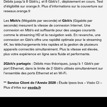
Débits jusqu’à 8 Gbit/s↓ et 8 Gbit/s↑, déploiement en cours. Test
d’éligibilité sur orange.fr. Plus d’informations sur la couverture sur
reseaux.orange.fr
Les
Mbit/s
(Mégabits par seconde) et
Gbit/s
(Gigabits par
seconde) mesurent la vitesse de connexion Internet. Une
connexion en Mbt/s est suffisante pour des usages courants
comme le streaming HD et la navigation web. En revanche, une
connexion en Gbt/s offre une rapidité optimale pour le streaming
4K, les téléchargements très rapides et la gestion de plusieurs
appareils connectés simultanément. Plus la vitesse est élevée,
plus votre expérience en ligne sera fluide et performante.
2Gbit/s partagés
: Débits max théoriques, jusqu’à 1 Gbit/s par
port Ethernet, dans la limite de 2 Gbit/s utilisés simultanément sur
l’ensemble des ports Ethernet et en Wi-Fi.
** Service Client de l'Année 2026 :
Étude Ipsos bva – Viséo CI –
Plus d'infos sur
escda.fr