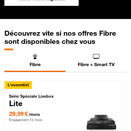
Découvrez vite si nos offres Fibre
sont disponibles chez vous
Fibre
Fibre + Smart TV
L'essentiel
Série Spéciale Livebox Lite Fibre
Série Spéciale Livebox
Lite
29,99 € par mois , Engagement 12 mois
29,99 €
/mois
Engagement 12 mois