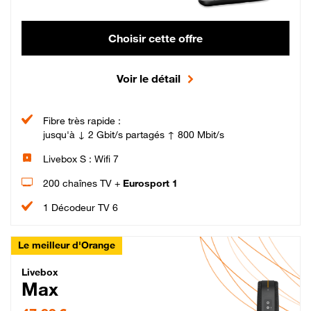
Choisir cette offre
Voir le détail
Fibre très rapide :
jusqu'à ↓ 2 Gbit/s partagés ↑ 800 Mbit/s
Livebox S : Wifi 7
200 chaînes TV +
Eurosport 1
1 Décodeur TV 6
Le meilleur d'Orange
Livebox Max Fibre
Livebox
Max
47,99 € par mois pendant 12 mois puis 57,99 € par mois, Engagement 12 moi