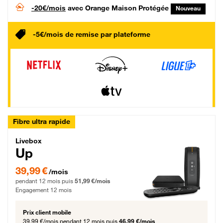
-20€/mois
avec Orange Maison Protégée
Nouveau
-5€/mois de remise par plateforme
Fibre ultra rapide
Livebox Up Fibre
Livebox
Up
39,99 € par mois pendant 12 mois puis 51,99 € par mois, Engagement 12 moi
39,99 €
/mois
pendant 12 mois puis
51,99 €/mois
Engagement 12 mois
Prix client mobile
39,99 €/mois
pendant 12 mois puis
46,99 €/mois