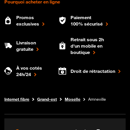
Pourquoi acheter en ligne
Promos
Paiement
exclusives
100% sécurisé
Retrait sous 2h
Livraison
d'un mobile en
gratuite
boutique
À vos cotés
Droit de rétractation
24h/24
Boutique Orange
Internet fibre
Grand-est
Moselle
Amneville