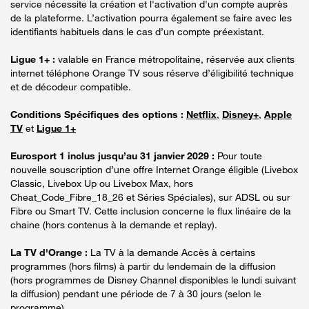
service nécessite la création et l'activation d'un compte auprès
de la plateforme. L’activation pourra également se faire avec les
identifiants habituels dans le cas d’un compte préexistant.
Ligue 1+ :
valable en France métropolitaine, réservée aux clients
internet téléphone Orange TV sous réserve d’éligibilité technique
et de décodeur compatible.
Conditions Spécifiques des options :
Netflix
,
Disney+
,
Apple
TV
et
Ligue 1+
Eurosport 1 inclus jusqu’au 31 janvier 2029 :
Pour toute
nouvelle souscription d’une offre Internet Orange éligible (Livebox
Classic, Livebox Up ou Livebox Max, hors
Cheat_Code_Fibre_18_26 et Séries Spéciales), sur ADSL ou sur
Fibre ou Smart TV. Cette inclusion concerne le flux linéaire de la
chaine (hors contenus à la demande et replay).
La TV d'Orange :
La TV à la demande Accès à certains
programmes (hors films) à partir du lendemain de la diffusion
(hors programmes de Disney Channel disponibles le lundi suivant
la diffusion) pendant une période de 7 à 30 jours (selon le
programme).