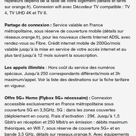
répéteurs dépend de la taille de votre logement (détails et tarifs
sur orange.fr). Connexion wifi avec Décodeur TV compatible : TV
4, TV UHD 4K et TV 6.
Partage de connexion :
Service valable en France
métropolitaine, sous réserve de couverture mobile (détails sur
réseaux.orange.fr), pour les nouveaux clients Internet ADSL avec
rendez-vous ou Fibre. Crédit internet mobile de 200Go/mois
valable jusqu'à la mise en service de votre accès internet et au
plus tard jusqu'à 12 mois suivant la souscription.
Les appels illimités
: Hors coût du service des numéros
spéciaux. Jusqu’à 250 correspondants différents/mois et 3h
maximum/appel. Voir la liste des destinations sur la fiche tarifaire
en vigueur.
Offre 5G+ Home (Flybox 5G+ nécessaire) :
Connexion
accessible exclusivement en France métropolitaine sous
couverture 5G en 3,5GHz. 5G : dans les zones couvertes
(déploiement en cours). Frais d’activation : 29€. Jusqu’à 1,5
Gbit/s en réception et 250 Mbit/s en émission : débits maximum
théoriques, en Wifi 7, sous réserve de couverture 5G+ et en
bande 3,5 GHz, détails sur reseaux.orange.fr. Avec équipements