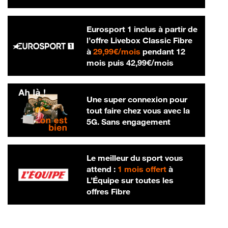
Eurosport 1 inclus à partir de
l’offre Livebox Classic Fibre
29,99 € par mois
à
29,99€/mois
pendant 12
42,99 € par m
mois puis
42,99€/mois
Une super connexion pour
tout faire chez vous avec la
5G. Sans engagement
Le meilleur du sport vous
attend :
1 mois offert
à
L’Équipe sur toutes les
offres Fibre