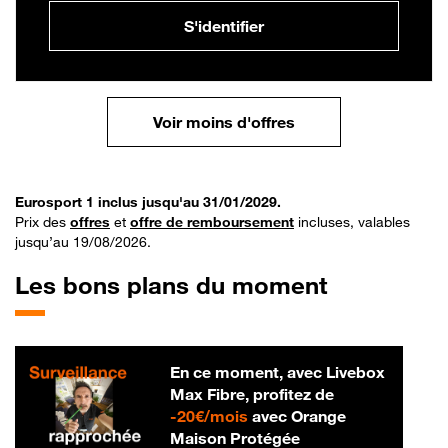
S'identifier
Voir moins d'offres
Eurosport 1 inclus jusqu'au 31/01/2029.
Prix des
offres
et
offre de remboursement
incluses, valables
jusqu’au 19/08/2026.
Les bons plans du moment
En ce moment, avec Livebox
Max Fibre, profitez de
20 € par mois
-
20€/mois
avec Orange
Maison Protégée