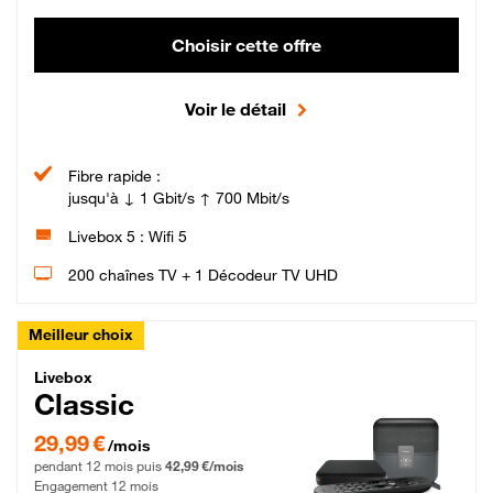
Choisir cette offre
Voir le détail
Fibre rapide :
jusqu'à ↓ 1 Gbit/s ↑ 700 Mbit/s
Livebox 5 : Wifi 5
200 chaînes TV + 1 Décodeur TV UHD
Meilleur choix
Livebox Classic Fibre
Livebox
Classic
29,99 € par mois pendant 12 mois puis 42,99 € par mois, Engagement 12 moi
29,99 €
/mois
pendant 12 mois puis
42,99 €/mois
Engagement 12 mois