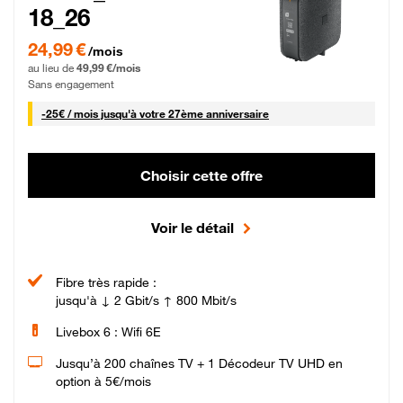
18_26
24,99 € par mois pendant 0 mois puis 49,99 € par mois, Sans engagement
24,99 €
/mois
au lieu de
49,99 €/mois
Sans engagement
25 € par mois
-
25€ / mois
jusqu'à votre 27ème anniversaire
Choisir cette offre
Voir le détail
Fibre très rapide :
jusqu'à ↓ 2 Gbit/s ↑ 800 Mbit/s
Livebox 6 : Wifi 6E
Jusqu’à 200 chaînes TV + 1 Décodeur TV UHD en
option à 5€/mois