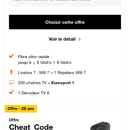
Choisir cette offre
Voir le détail
Fibre ultra rapide :
jusqu'à ↓ 8 Gbit/s ↑ 8 Gbit/s
Livebox 7 : Wifi 7 + 1 Répéteur Wifi 7
200 chaînes TV +
Eurosport 1
1 Décodeur TV 6
Offre - 26 ans
Cheat_Code Fibre_18_26
Offre
Cheat_Code