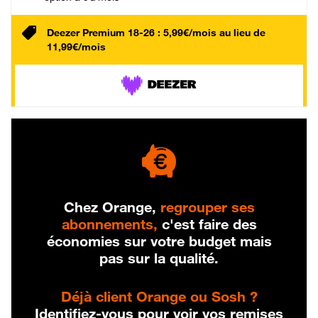
Deezer Premium 18-26 : 5,99€/mois au lieu de
11,99€/mois
Chez Orange,
regrouper ses
abonnements,
c'est faire des
économies sur votre budget mais
pas sur la qualité.
Déjà client Orange ou Sosh ?
Identifiez-vous pour voir vos remises