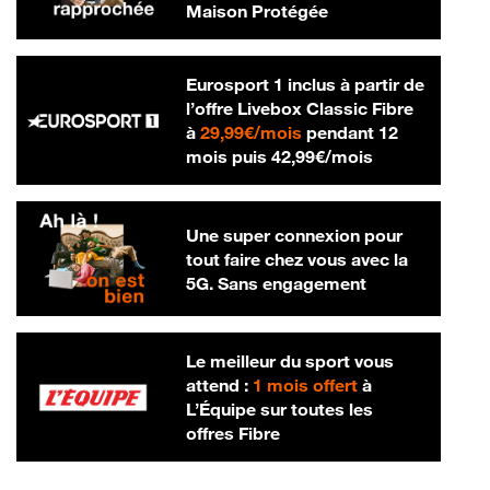
Maison Protégée
Eurosport 1 inclus à partir de
l’offre Livebox Classic Fibre
29,99 € par mois
à
29,99€/mois
pendant 12
42,99 € par m
mois puis
42,99€/mois
Une super connexion pour
tout faire chez vous avec la
5G. Sans engagement
Le meilleur du sport vous
attend :
1 mois offert
à
L’Équipe sur toutes les
offres Fibre