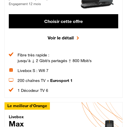
Engagement 12 mois
Choisir cette offre
Voir le détail
Fibre très rapide :
jusqu'à ↓ 2 Gbit/s partagés ↑ 800 Mbit/s
Livebox S : Wifi 7
200 chaînes TV +
Eurosport 1
1 Décodeur TV 6
Le meilleur d'Orange
Livebox Max Fibre
Livebox
Max