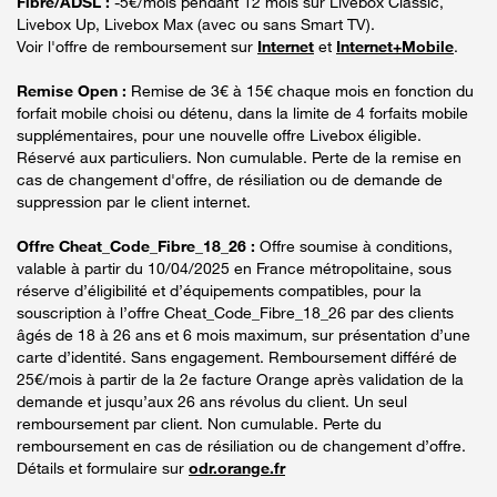
Fibre/ADSL :
-5€/mois pendant 12 mois sur Livebox Classic,
Livebox Up, Livebox Max (avec ou sans Smart TV).
Voir l'offre de remboursement sur
Internet
et
Internet+Mobile
.
Remise Open :
Remise de 3€ à 15€ chaque mois en fonction du
forfait mobile choisi ou détenu, dans la limite de 4 forfaits mobile
supplémentaires, pour une nouvelle offre Livebox éligible.
Réservé aux particuliers. Non cumulable. Perte de la remise en
cas de changement d'offre, de résiliation ou de demande de
suppression par le client internet.
Offre Cheat_Code_Fibre_18_26 :
Offre soumise à conditions,
valable à partir du 10/04/2025 en France métropolitaine, sous
réserve d’éligibilité et d’équipements compatibles, pour la
souscription à l’offre Cheat_Code_Fibre_18_26 par des clients
âgés de 18 à 26 ans et 6 mois maximum, sur présentation d’une
carte d’identité. Sans engagement. Remboursement différé de
25€/mois à partir de la 2e facture Orange après validation de la
demande et jusqu’aux 26 ans révolus du client. Un seul
remboursement par client. Non cumulable. Perte du
remboursement en cas de résiliation ou de changement d’offre.
Détails et formulaire sur
odr.orange.fr