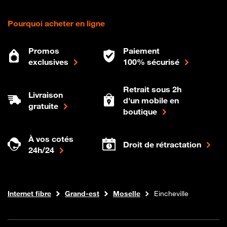
Pourquoi acheter en ligne
Promos
Paiement
exclusives
100% sécurisé
Retrait sous 2h
Livraison
d'un mobile en
gratuite
boutique
À vos cotés
Droit de rétractation
24h/24
Boutique Orange
Internet fibre
Grand-est
Moselle
Eincheville