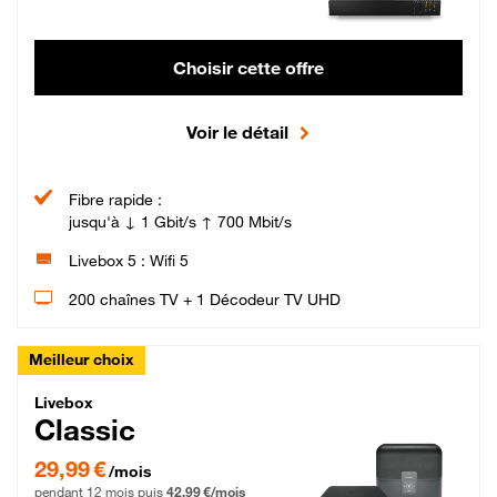
Choisir cette offre
Voir le détail
Fibre rapide :
jusqu'à ↓ 1 Gbit/s ↑ 700 Mbit/s
Livebox 5 : Wifi 5
200 chaînes TV + 1 Décodeur TV UHD
Meilleur choix
Livebox Classic Fibre
Livebox
Classic
29,99 € par mois pendant 12 mois puis 42,99 € par mois, Engagement 12 moi
29,99 €
/mois
pendant 12 mois puis
42,99 €/mois