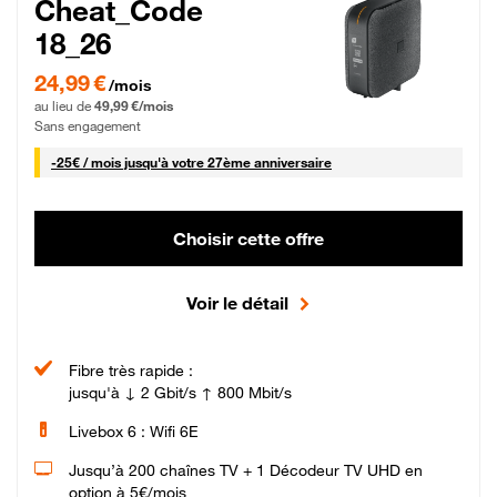
Cheat_Code
18_26
24,99 € par mois pendant 0 mois puis 49,99 € par mois, Sans engagement
24,99 €
/mois
au lieu de
49,99 €/mois
Sans engagement
25 € par mois
-
25€ / mois
jusqu'à votre 27ème anniversaire
Choisir cette offre
Voir le détail
Fibre très rapide :
jusqu'à ↓ 2 Gbit/s ↑ 800 Mbit/s
Livebox 6 : Wifi 6E
Jusqu’à 200 chaînes TV + 1 Décodeur TV UHD en
option à 5€/mois