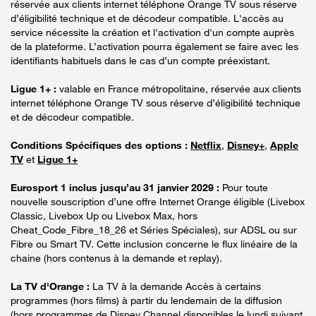
réservée aux clients internet téléphone Orange TV sous réserve
d’éligibilité technique et de décodeur compatible. L'accès au
service nécessite la création et l'activation d'un compte auprès
de la plateforme. L’activation pourra également se faire avec les
identifiants habituels dans le cas d’un compte préexistant.
Ligue 1+ :
valable en France métropolitaine, réservée aux clients
internet téléphone Orange TV sous réserve d’éligibilité technique
et de décodeur compatible.
Conditions Spécifiques des options :
Netflix
,
Disney+
,
Apple
TV
et
Ligue 1+
Eurosport 1 inclus jusqu’au 31 janvier 2029 :
Pour toute
nouvelle souscription d’une offre Internet Orange éligible (Livebox
Classic, Livebox Up ou Livebox Max, hors
Cheat_Code_Fibre_18_26 et Séries Spéciales), sur ADSL ou sur
Fibre ou Smart TV. Cette inclusion concerne le flux linéaire de la
chaine (hors contenus à la demande et replay).
La TV d'Orange :
La TV à la demande Accès à certains
programmes (hors films) à partir du lendemain de la diffusion
(hors programmes de Disney Channel disponibles le lundi suivant