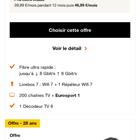
39,99 €/mois
pendant 12 mois puis
46,99 €/mois
Choisir cette offre
Voir le détail
Fibre ultra rapide :
jusqu'à ↓ 8 Gbit/s ↑ 8 Gbit/s
Livebox 7 : Wifi 7 + 1 Répéteur Wifi 7
200 chaînes TV +
Eurosport 1
1 Décodeur TV 6
Offre - 26 ans
Cheat_Code Fibre_18_26
Offre