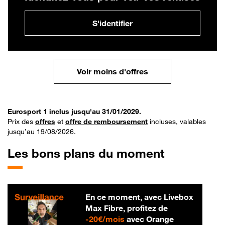
S'identifier
Voir moins d'offres
Eurosport 1 inclus jusqu'au 31/01/2029.
Prix des
offres
et
offre de remboursement
incluses, valables
jusqu’au 19/08/2026.
Les bons plans du moment
En ce moment, avec Livebox
Max Fibre, profitez de
20 € par mois
-
20€/mois
avec Orange