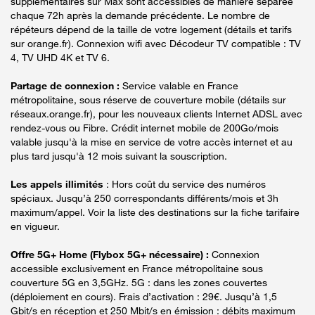
supplémentaires sur Max sont accessibles de manière séparée
chaque 72h après la demande précédente. Le nombre de
répéteurs dépend de la taille de votre logement (détails et tarifs
sur orange.fr). Connexion wifi avec Décodeur TV compatible : TV
4, TV UHD 4K et TV 6.
Partage de connexion :
Service valable en France
métropolitaine, sous réserve de couverture mobile (détails sur
réseaux.orange.fr), pour les nouveaux clients Internet ADSL avec
rendez-vous ou Fibre. Crédit internet mobile de 200Go/mois
valable jusqu'à la mise en service de votre accès internet et au
plus tard jusqu'à 12 mois suivant la souscription.
Les appels illimités
: Hors coût du service des numéros
spéciaux. Jusqu’à 250 correspondants différents/mois et 3h
maximum/appel. Voir la liste des destinations sur la fiche tarifaire
en vigueur.
Offre 5G+ Home (Flybox 5G+ nécessaire) :
Connexion
accessible exclusivement en France métropolitaine sous
couverture 5G en 3,5GHz. 5G : dans les zones couvertes
(déploiement en cours). Frais d’activation : 29€. Jusqu’à 1,5
Gbit/s en réception et 250 Mbit/s en émission : débits maximum