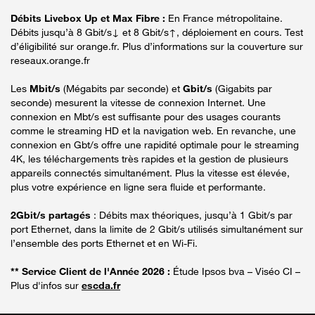
Débits Livebox Up et Max Fibre :
En France métropolitaine.
Débits jusqu’à 8 Gbit/s↓ et 8 Gbit/s↑, déploiement en cours. Test
d’éligibilité sur orange.fr. Plus d’informations sur la couverture sur
reseaux.orange.fr
Les
Mbit/s
(Mégabits par seconde) et
Gbit/s
(Gigabits par
seconde) mesurent la vitesse de connexion Internet. Une
connexion en Mbt/s est suffisante pour des usages courants
comme le streaming HD et la navigation web. En revanche, une
connexion en Gbt/s offre une rapidité optimale pour le streaming
4K, les téléchargements très rapides et la gestion de plusieurs
appareils connectés simultanément. Plus la vitesse est élevée,
plus votre expérience en ligne sera fluide et performante.
2Gbit/s partagés
: Débits max théoriques, jusqu’à 1 Gbit/s par
port Ethernet, dans la limite de 2 Gbit/s utilisés simultanément sur
l’ensemble des ports Ethernet et en Wi-Fi.
** Service Client de l'Année 2026 :
Étude Ipsos bva – Viséo CI –
Plus d'infos sur
escda.fr