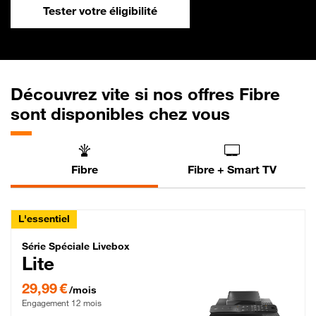
Tester votre éligibilité
Découvrez vite si nos offres Fibre
sont disponibles chez vous
Fibre
Fibre + Smart TV
L'essentiel
Série Spéciale Livebox Lite Fibre
Série Spéciale Livebox
Lite
29,99 € par mois , Engagement 12 mois
29,99 €
/mois
Engagement 12 mois