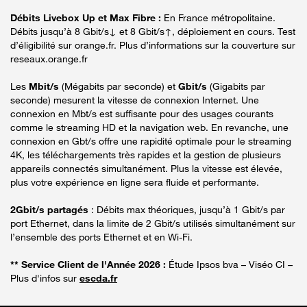
Débits Livebox Up et Max Fibre :
En France métropolitaine.
Débits jusqu’à 8 Gbit/s↓ et 8 Gbit/s↑, déploiement en cours. Test
d’éligibilité sur orange.fr. Plus d’informations sur la couverture sur
reseaux.orange.fr
Les
Mbit/s
(Mégabits par seconde) et
Gbit/s
(Gigabits par
seconde) mesurent la vitesse de connexion Internet. Une
connexion en Mbt/s est suffisante pour des usages courants
comme le streaming HD et la navigation web. En revanche, une
connexion en Gbt/s offre une rapidité optimale pour le streaming
4K, les téléchargements très rapides et la gestion de plusieurs
appareils connectés simultanément. Plus la vitesse est élevée,
plus votre expérience en ligne sera fluide et performante.
2Gbit/s partagés
: Débits max théoriques, jusqu’à 1 Gbit/s par
port Ethernet, dans la limite de 2 Gbit/s utilisés simultanément sur
l’ensemble des ports Ethernet et en Wi-Fi.
** Service Client de l'Année 2026 :
Étude Ipsos bva – Viséo CI –
Plus d'infos sur
escda.fr