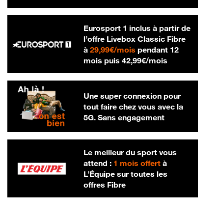
Eurosport 1 inclus à partir de
l’offre Livebox Classic Fibre
29,99 € par mois
à
29,99€/mois
pendant 12
42,99 € par m
mois puis
42,99€/mois
Une super connexion pour
tout faire chez vous avec la
5G. Sans engagement
Le meilleur du sport vous
attend :
1 mois offert
à
L’Équipe sur toutes les
offres Fibre