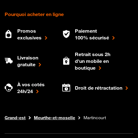
Pourquoi acheter en ligne
Promos
Paiement
exclusives
100% sécurisé
Retrait sous 2h
Livraison
d'un mobile en
gratuite
boutique
À vos cotés
Droit de rétractation
24h/24
Internet fibre
Boutique Orange
Grand-est
Meurthe-et-moselle
Martincourt