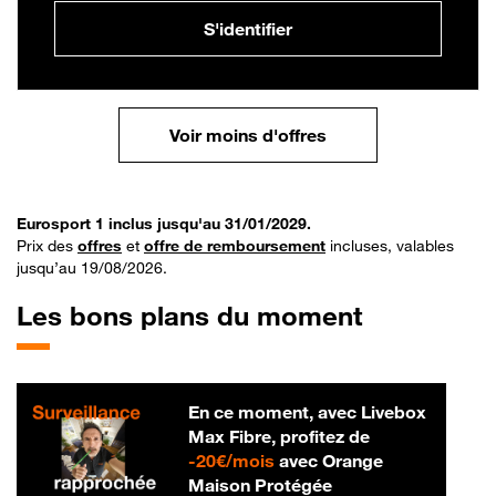
S'identifier
Voir moins d'offres
Eurosport 1 inclus jusqu'au 31/01/2029.
Prix des
offres
et
offre de remboursement
incluses, valables
jusqu’au 19/08/2026.
Les bons plans du moment
En ce moment, avec Livebox
Max Fibre, profitez de
20 € par mois
-
20€/mois
avec Orange
Maison Protégée