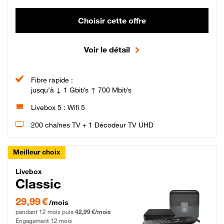
Choisir cette offre
Voir le détail
Fibre rapide :
jusqu'à ↓ 1 Gbit/s ↑ 700 Mbit/s
Livebox 5 : Wifi 5
200 chaînes TV + 1 Décodeur TV UHD
Meilleur choix
Livebox Classic Fibre
Livebox
Classic
29,99 € par mois pendant 12 mois puis 42,99 € par mois, Engagement 12 moi
29,99 €
/mois
pendant 12 mois puis
42,99 €/mois
Engagement 12 mois