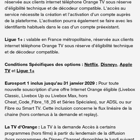
réservée aux clients internet téléphone Orange TV sous réserve
d’éligibilité technique et de décodeur compatible. L'accès au
service nécessite la création et l'activation d'un compte auprès
de la plateforme. L’activation pourra également se faire avec les
identifiants habituels dans le cas d’un compte préexistant.
Ligue 1+ :
valable en France métropolitaine, réservée aux clients
internet téléphone Orange TV sous réserve d’éligibilité technique
et de décodeur compatible.
Conditions Spécifiques des options :
Netflix
,
Disney+
,
Apple
TV
et
Ligue 1+
Eurosport 1 inclus jusqu’au 31 janvier 2029 :
Pour toute
nouvelle souscription d’une offre Internet Orange éligible (Livebox
Classic, Livebox Up ou Livebox Max, hors
Cheat_Code_Fibre_18_26 et Séries Spéciales), sur ADSL ou sur
Fibre ou Smart TV. Cette inclusion concerne le flux linéaire de la
chaine (hors contenus à la demande et replay).
La TV d'Orange :
La TV à la demande Accès à certains
programmes (hors films) à partir du lendemain de la diffusion
(hors programmes de Disney Channel disponibles le lundi suivant