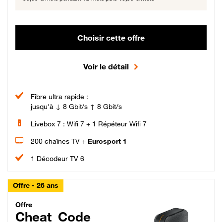
Choisir cette offre
Voir le détail
Fibre ultra rapide :
jusqu'à ↓ 8 Gbit/s ↑ 8 Gbit/s
Livebox 7 : Wifi 7 + 1 Répéteur Wifi 7
200 chaînes TV +
Eurosport 1
1 Décodeur TV 6
Offre - 26 ans
Cheat_Code Fibre_18_26
Offre
Cheat_Code