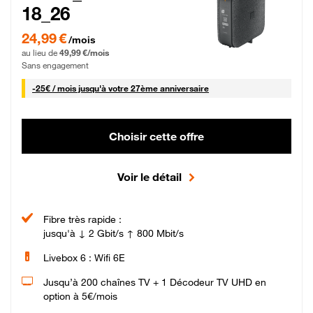
18_26
24,99 € par mois pendant 0 mois puis 49,99 € par mois, Sans engagement
24,99 €
/mois
au lieu de
49,99 €/mois
Sans engagement
25 € par mois
-
25€ / mois
jusqu'à votre 27ème anniversaire
Choisir cette offre
Voir le détail
Fibre très rapide :
jusqu'à ↓ 2 Gbit/s ↑ 800 Mbit/s
Livebox 6 : Wifi 6E
Jusqu’à 200 chaînes TV + 1 Décodeur TV UHD en
option à 5€/mois