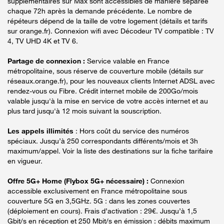
supplémentaires sur Max sont accessibles de manière séparée
chaque 72h après la demande précédente. Le nombre de
répéteurs dépend de la taille de votre logement (détails et tarifs
sur orange.fr). Connexion wifi avec Décodeur TV compatible : TV
4, TV UHD 4K et TV 6.
Partage de connexion :
Service valable en France
métropolitaine, sous réserve de couverture mobile (détails sur
réseaux.orange.fr), pour les nouveaux clients Internet ADSL avec
rendez-vous ou Fibre. Crédit internet mobile de 200Go/mois
valable jusqu'à la mise en service de votre accès internet et au
plus tard jusqu'à 12 mois suivant la souscription.
Les appels illimités
: Hors coût du service des numéros
spéciaux. Jusqu’à 250 correspondants différents/mois et 3h
maximum/appel. Voir la liste des destinations sur la fiche tarifaire
en vigueur.
Offre 5G+ Home (Flybox 5G+ nécessaire) :
Connexion
accessible exclusivement en France métropolitaine sous
couverture 5G en 3,5GHz. 5G : dans les zones couvertes
(déploiement en cours). Frais d’activation : 29€. Jusqu’à 1,5
Gbit/s en réception et 250 Mbit/s en émission : débits maximum