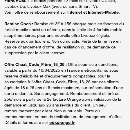
Fibre/ADSL :
-5€/mois pendant 12 mois sur Livebox Classic,
Livebox Up, Livebox Max (avec ou sans Smart TV).
Voir l'offre de remboursement sur
Internet
et
Internet+Mobile
.
Remise Open :
Remise de 3€ à 15€ chaque mois en fonction du
forfait mobile choisi ou détenu, dans la limite de 4 forfaits mobile
supplémentaires, pour une nouvelle offre Livebox éligible.
Réservé aux particuliers. Non cumulable. Perte de la remise en
cas de changement d'offre, de résiliation ou de demande de
suppression par le client internet.
Offre Cheat_Code_Fibre_18_26 :
Offre soumise à conditions,
valable à partir du 10/04/2025 en France métropolitaine, sous
réserve d’éligibilité et d’équipements compatibles, pour la
souscription à l’offre Cheat_Code_Fibre_18_26 par des clients
âgés de 18 à 26 ans et 6 mois maximum, sur présentation d’une
carte d’identité. Sans engagement. Remboursement différé de
25€/mois à partir de la 2e facture Orange après validation de la
demande et jusqu’aux 26 ans révolus du client. Un seul
remboursement par client. Non cumulable. Perte du
remboursement en cas de résiliation ou de changement d’offre.
Détails et formulaire sur
odr.orange.fr