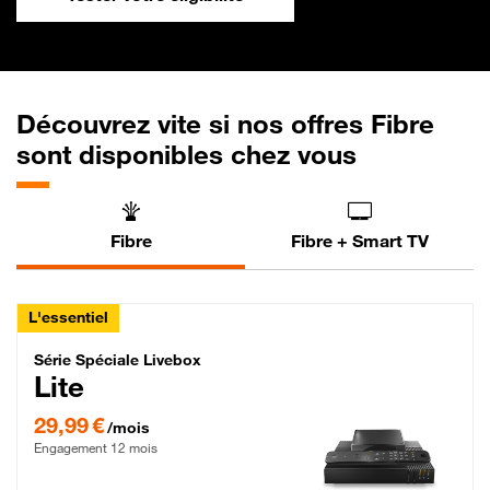
Découvrez vite si nos offres Fibre
sont disponibles chez vous
Fibre
Fibre + Smart TV
L'essentiel
Série Spéciale Livebox Lite Fibre
Série Spéciale Livebox
Lite
29,99 € par mois , Engagement 12 mois
29,99 €
/mois
Engagement 12 mois