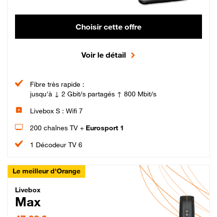
Choisir cette offre
Voir le détail
Fibre très rapide :
jusqu'à ↓ 2 Gbit/s partagés ↑ 800 Mbit/s
Livebox S : Wifi 7
200 chaînes TV +
Eurosport 1
1 Décodeur TV 6
Le meilleur d'Orange
Livebox Max Fibre
Livebox
Max
47,99 € par mois pendant 12 mois puis 57,99 € par mois, Engagement 12 moi