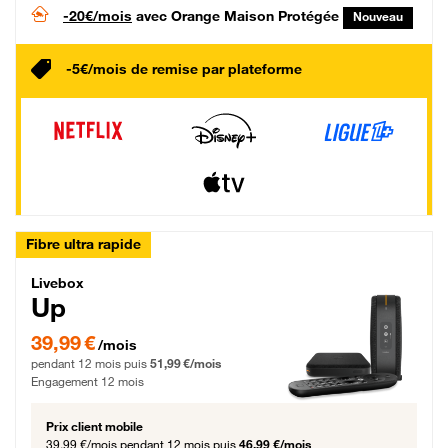
-20€/mois
avec Orange Maison Protégée
Nouveau
-5€/mois de remise par plateforme
Fibre ultra rapide
Livebox Up Fibre
Livebox
Up
39,99 € par mois pendant 12 mois puis 51,99 € par mois, Engagement 12 moi
39,99 €
/mois
pendant 12 mois puis
51,99 €/mois
Engagement 12 mois
Prix client mobile
39,99 €/mois
pendant 12 mois puis
46,99 €/mois