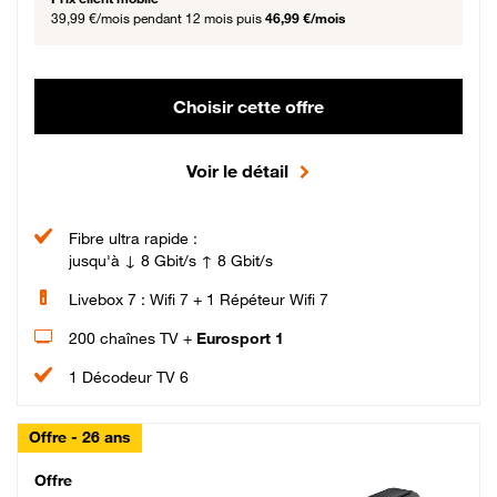
39,99 €/mois
pendant 12 mois puis
46,99 €/mois
Choisir cette offre
Voir le détail
Fibre ultra rapide :
jusqu'à ↓ 8 Gbit/s ↑ 8 Gbit/s
Livebox 7 : Wifi 7 + 1 Répéteur Wifi 7
200 chaînes TV +
Eurosport 1
1 Décodeur TV 6
Offre - 26 ans
Cheat_Code Fibre_18_26
Offre