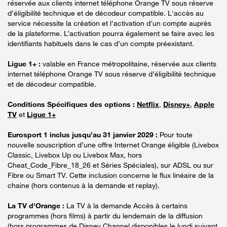
réservée aux clients internet téléphone Orange TV sous réserve
d’éligibilité technique et de décodeur compatible. L'accès au
service nécessite la création et l'activation d'un compte auprès
de la plateforme. L’activation pourra également se faire avec les
identifiants habituels dans le cas d’un compte préexistant.
Ligue 1+ :
valable en France métropolitaine, réservée aux clients
internet téléphone Orange TV sous réserve d’éligibilité technique
et de décodeur compatible.
Conditions Spécifiques des options :
Netflix
,
Disney+
,
Apple
TV
et
Ligue 1+
Eurosport 1 inclus jusqu’au 31 janvier 2029 :
Pour toute
nouvelle souscription d’une offre Internet Orange éligible (Livebox
Classic, Livebox Up ou Livebox Max, hors
Cheat_Code_Fibre_18_26 et Séries Spéciales), sur ADSL ou sur
Fibre ou Smart TV. Cette inclusion concerne le flux linéaire de la
chaine (hors contenus à la demande et replay).
La TV d'Orange :
La TV à la demande Accès à certains
programmes (hors films) à partir du lendemain de la diffusion
(hors programmes de Disney Channel disponibles le lundi suivant