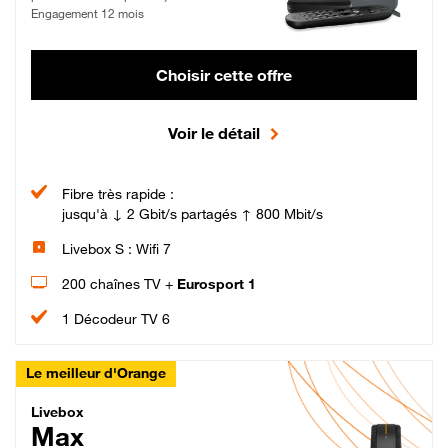
Engagement 12 mois
Choisir cette offre
Voir le détail
Fibre très rapide :
jusqu'à ↓ 2 Gbit/s partagés ↑ 800 Mbit/s
Livebox S : Wifi 7
200 chaînes TV +
Eurosport 1
1 Décodeur TV 6
Le meilleur d'Orange
Livebox Max Fibre
Livebox
Max