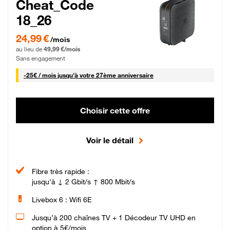
Cheat_Code
18_26
24,99 € par mois pendant 0 mois puis 49,99 € par mois, Sans engagement
24,99 €
/mois
au lieu de
49,99 €/mois
Sans engagement
25 € par mois
-
25€ / mois
jusqu'à votre 27ème anniversaire
Choisir cette offre
Voir le détail
Fibre très rapide :
jusqu'à ↓ 2 Gbit/s ↑ 800 Mbit/s
Livebox 6 : Wifi 6E
Jusqu’à 200 chaînes TV + 1 Décodeur TV UHD en
option à 5€/mois