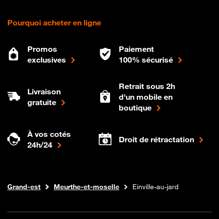
Pourquoi acheter en ligne
Promos
Paiement
exclusives
100% sécurisé
Retrait sous 2h
Livraison
d'un mobile en
gratuite
boutique
À vos cotés
Droit de rétractation
24h/24
Internet fibre
Boutique Orange
Grand-est
Meurthe-et-moselle
Einville-au-jard