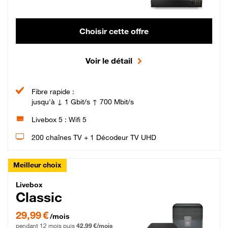
Choisir cette offre
Voir le détail
Fibre rapide :
jusqu'à ↓ 1 Gbit/s ↑ 700 Mbit/s
Livebox 5 : Wifi 5
200 chaînes TV + 1 Décodeur TV UHD
Meilleur choix
Livebox Classic Fibre
Livebox
Classic
29,99 € par mois pendant 12 mois puis 42,99 € par mois, Engagement 12 moi
29,99 €
/mois
pendant 12 mois puis
42,99 €/mois