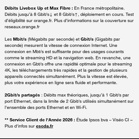
Débits Livebox Up et Max Fibre :
En France métropolitaine.
Débits jusqu’à 8 Gbit/s↓ et 8 Gbit/s↑, déploiement en cours. Test
d’éligibilité sur orange.fr. Plus d’informations sur la couverture sur
reseaux.orange.fr
Les
Mbit/s
(Mégabits par seconde) et
Gbit/s
(Gigabits par
seconde) mesurent la vitesse de connexion Internet. Une
connexion en Mbt/s est suffisante pour des usages courants
comme le streaming HD et la navigation web. En revanche, une
connexion en Gbt/s offre une rapidité optimale pour le streaming
4K, les téléchargements très rapides et la gestion de plusieurs
appareils connectés simultanément. Plus la vitesse est élevée,
plus votre expérience en ligne sera fluide et performante.
2Gbit/s partagés
: Débits max théoriques, jusqu’à 1 Gbit/s par
port Ethernet, dans la limite de 2 Gbit/s utilisés simultanément sur
l’ensemble des ports Ethernet et en Wi-Fi.
** Service Client de l'Année 2026 :
Étude Ipsos bva – Viséo CI –
Plus d'infos sur
escda.fr