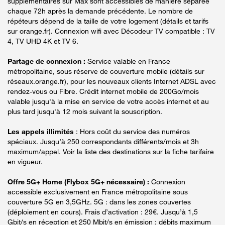
supplémentaires sur Max sont accessibles de manière séparée
chaque 72h après la demande précédente. Le nombre de
répéteurs dépend de la taille de votre logement (détails et tarifs
sur orange.fr). Connexion wifi avec Décodeur TV compatible : TV
4, TV UHD 4K et TV 6.
Partage de connexion :
Service valable en France
métropolitaine, sous réserve de couverture mobile (détails sur
réseaux.orange.fr), pour les nouveaux clients Internet ADSL avec
rendez-vous ou Fibre. Crédit internet mobile de 200Go/mois
valable jusqu'à la mise en service de votre accès internet et au
plus tard jusqu'à 12 mois suivant la souscription.
Les appels illimités
: Hors coût du service des numéros
spéciaux. Jusqu’à 250 correspondants différents/mois et 3h
maximum/appel. Voir la liste des destinations sur la fiche tarifaire
en vigueur.
Offre 5G+ Home (Flybox 5G+ nécessaire) :
Connexion
accessible exclusivement en France métropolitaine sous
couverture 5G en 3,5GHz. 5G : dans les zones couvertes
(déploiement en cours). Frais d’activation : 29€. Jusqu’à 1,5
Gbit/s en réception et 250 Mbit/s en émission : débits maximum