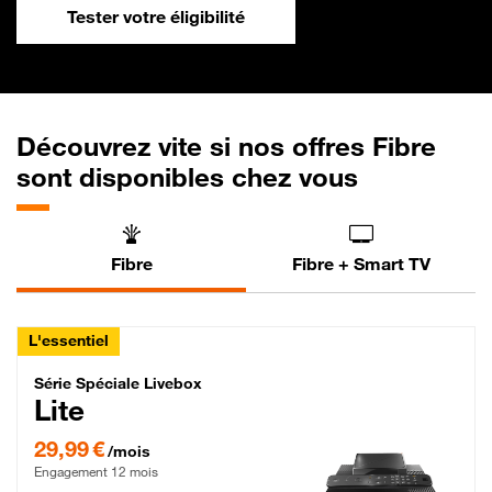
Tester votre éligibilité
Découvrez vite si nos offres Fibre
sont disponibles chez vous
Fibre
Fibre + Smart TV
L'essentiel
Série Spéciale Livebox Lite Fibre
Série Spéciale Livebox
Lite
29,99 € par mois , Engagement 12 mois
29,99 €
/mois
Engagement 12 mois