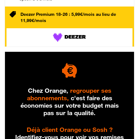
Deezer Premium 18-26 : 5,99€/mois au lieu de
11,99€/mois
Chez Orange,
regrouper ses
abonnements,
c'est faire des
économies sur votre budget mais
pas sur la qualité.
Déjà client Orange ou Sosh ?
Identifiez-vous pour voir vos remises