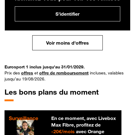
S'identifier
Voir moins d'offres
Eurosport 1 inclus jusqu'au 31/01/2029.
Prix des
offres
et
offre de remboursement
incluses, valables
jusqu’au 19/08/2026.
Les bons plans du moment
En ce moment, avec Livebox
Max Fibre, profitez de
20 € par mois
-
20€/mois
avec Orange