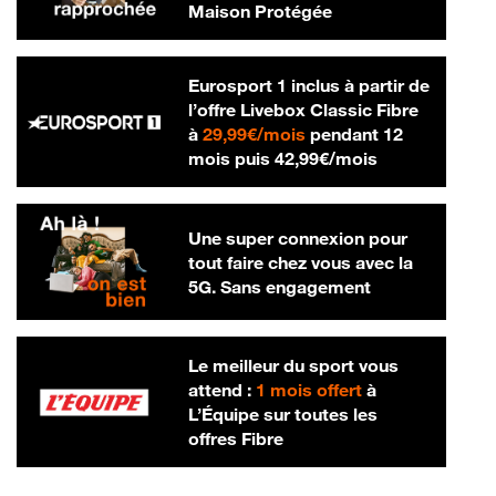
Maison Protégée
Eurosport 1 inclus à partir de
l’offre Livebox Classic Fibre
29,99 € par mois
à
29,99€/mois
pendant 12
42,99 € par m
mois puis
42,99€/mois
Une super connexion pour
tout faire chez vous avec la
5G. Sans engagement
Le meilleur du sport vous
attend :
1 mois offert
à
L’Équipe sur toutes les
offres Fibre