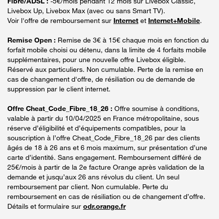
Fibre/ADSL :
-5€/mois pendant 12 mois sur Livebox Classic,
Livebox Up, Livebox Max (avec ou sans Smart TV).
Voir l'offre de remboursement sur
Internet
et
Internet+Mobile
.
Remise Open :
Remise de 3€ à 15€ chaque mois en fonction du
forfait mobile choisi ou détenu, dans la limite de 4 forfaits mobile
supplémentaires, pour une nouvelle offre Livebox éligible.
Réservé aux particuliers. Non cumulable. Perte de la remise en
cas de changement d'offre, de résiliation ou de demande de
suppression par le client internet.
Offre Cheat_Code_Fibre_18_26 :
Offre soumise à conditions,
valable à partir du 10/04/2025 en France métropolitaine, sous
réserve d’éligibilité et d’équipements compatibles, pour la
souscription à l’offre Cheat_Code_Fibre_18_26 par des clients
âgés de 18 à 26 ans et 6 mois maximum, sur présentation d’une
carte d’identité. Sans engagement. Remboursement différé de
25€/mois à partir de la 2e facture Orange après validation de la
demande et jusqu’aux 26 ans révolus du client. Un seul
remboursement par client. Non cumulable. Perte du
remboursement en cas de résiliation ou de changement d’offre.
Détails et formulaire sur
odr.orange.fr