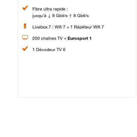
Fibre ultra rapide :
jusqu'à ↓ 8 Gbit/s ↑ 8 Gbit/s
Livebox 7 : Wifi 7 + 1 Répéteur Wifi 7
200 chaînes TV +
Eurosport 1
1 Décodeur TV 6