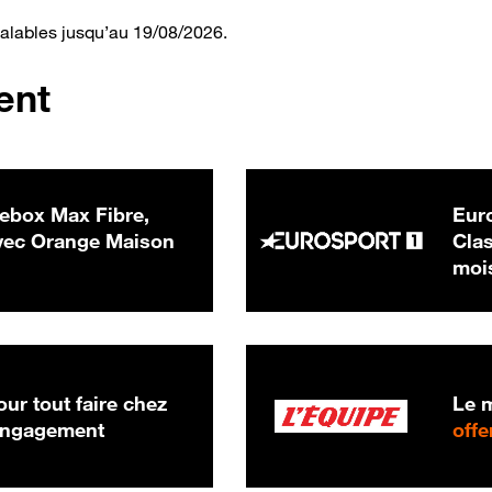
valables jusqu’au 19/08/2026.
ent
ebox Max Fibre,
Euro
 € par mois
ec Orange Maison
Clas
moi
ur tout faire chez
Le m
 engagement
offe