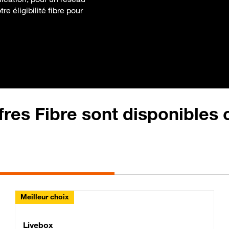
re éligibilité fibre pour
fres Fibre sont disponibles
Meilleur choix
Lite Fibre
Livebox Classic Fibre
Livebox