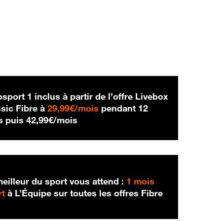
sport 1 inclus à partir de l’offre Livebox
29,99 € par mois
sic Fibre à
29,99€/mois
pendant 12
42,99 € par mois
s puis
42,99€/mois
eilleur du sport vous attend :
1 mois
rt
à L’Équipe sur toutes les offres Fibre