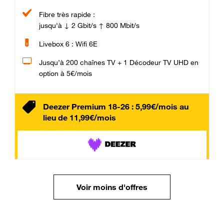
Fibre très rapide :
jusqu'à ↓ 2 Gbit/s ↑ 800 Mbit/s
Livebox 6 : Wifi 6E
Jusqu’à 200 chaînes TV + 1 Décodeur TV UHD en
option à 5€/mois
Deezer Premium 18-26 : 5,99€/mois au
lieu de 11,99€/mois
Voir moins d'offres