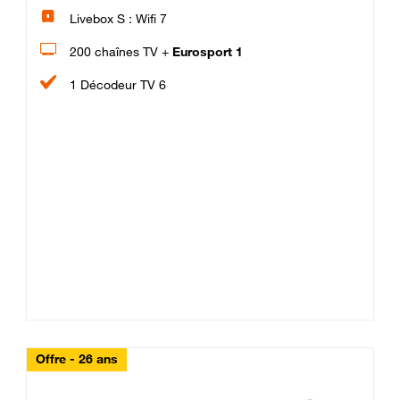
Livebox S : Wifi 7
200 chaînes TV +
Eurosport 1
1 Décodeur TV 6
Offre - 26 ans