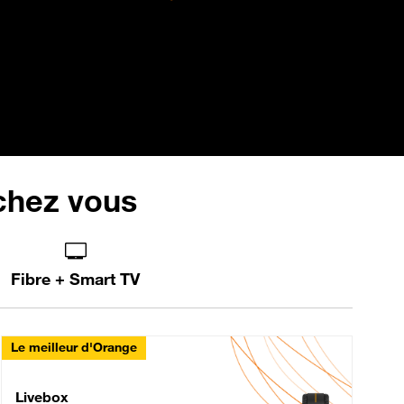
 chez vous
Fibre + Smart TV
Le meilleur d'Orange
Livebox Max Fibre
Livebox