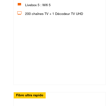
Livebox 5 : Wifi 5
200 chaînes TV + 1 Décodeur TV UHD
Fibre ultra rapide