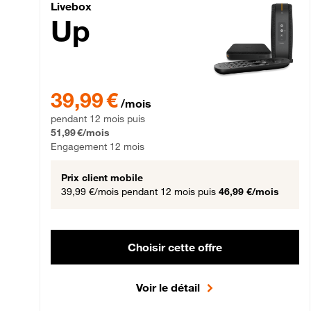
Livebox Up Fibre
Livebox
Up
39,99 € par mois pendant 12 mois puis 51,99 € par mois,
39,99 €
/mois
pendant 12 mois puis
51,99 €/mois
Engagement 12 mois
Prix client mobile
39,99 €/mois
pendant 12 mois puis
46,99 €/mois
Choisir cette offre
Voir le détail