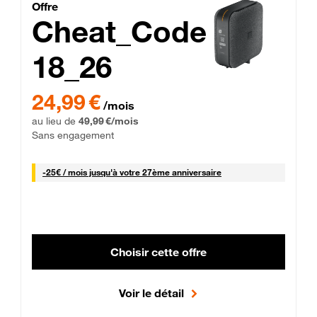
Cheat_Code Fibre_18_26
Offre
Cheat_Code
18_26
 Engagement 12 mois
24,99 € par mois pendant 0 mois puis 49,99 € par mois, Sans 
24,99 €
/mois
au lieu de
49,99 €/mois
Sans engagement
25 € par mois
-
25€ / mois
jusqu'à votre 27ème anniversaire
Choisir cette offre
Voir le détail