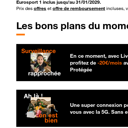
Eurosport 1 inclus jusqu'au 31/01/2029.
Prix des
offres
et
offre de remboursement
incluses, 
Les bons plans du mom
En ce moment, avec Liv
20
profitez de
-
20€/mois
av
Protégée
Une super connexion po
vous avec la 5G. Sans