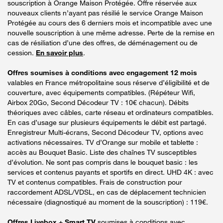
souscription à Orange Maison Protégée. Offre réservée aux
nouveaux clients n’ayant pas résilié le service Orange Maison
Protégée au cours des 6 derniers mois et incompatible avec une
nouvelle souscription à une même adresse. Perte de la remise en
cas de résiliation d’une des offres, de déménagement ou de
cession.
En savoir plus
.
Offres soumises à conditions avec engagement 12 mois
valables en France métropolitaine sous réserve d’éligibilité et de
couverture, avec équipements compatibles. (Répéteur Wifi,
Airbox 20Go, Second Décodeur TV : 10€ chacun). Débits
théoriques avec câbles, carte réseau et ordinateurs compatibles.
En cas d’usage sur plusieurs équipements le débit est partagé.
Enregistreur Multi-écrans, Second Décodeur TV, options avec
activations nécessaires. TV d’Orange sur mobile et tablette :
accès au Bouquet Basic. Liste des chaînes TV susceptibles
d’évolution. Ne sont pas compris dans le bouquet basic : les
services et contenus payants et sportifs en direct. UHD 4K : avec
TV et contenus compatibles. Frais de construction pour
raccordement ADSL/VDSL, en cas de déplacement technicien
nécessaire (diagnostiqué au moment de la souscription) : 119€.
Offres Livebox + Smart TV
soumises à conditions avec