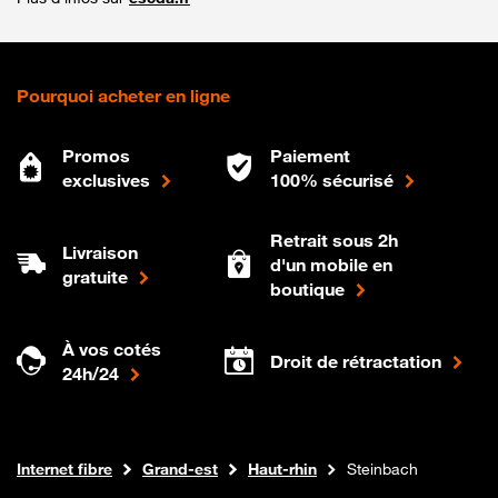
Pourquoi acheter en ligne
Promos
Paiement
exclusives
100% sécurisé
Retrait sous 2h
Livraison
d'un mobile en
gratuite
boutique
À vos cotés
Droit de rétractation
24h/24
Boutique Orange
Internet fibre
Grand-est
Haut-rhin
Steinbach