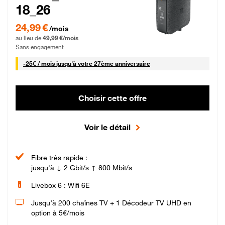
18_26
24,99 € par mois pendant 0 mois puis 49,99 € par mois, Sans engagement
24,99 €
/mois
au lieu de
49,99 €/mois
Sans engagement
25 € par mois
-
25€ / mois
jusqu'à votre 27ème anniversaire
Choisir cette offre
Voir le détail
Fibre très rapide :
jusqu'à ↓ 2 Gbit/s ↑ 800 Mbit/s
Livebox 6 : Wifi 6E
Jusqu’à 200 chaînes TV + 1 Décodeur TV UHD en
option à 5€/mois