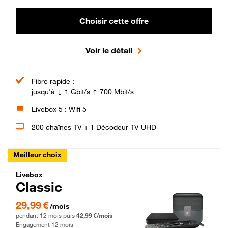
Choisir cette offre
Voir le détail
Fibre rapide :
jusqu'à ↓ 1 Gbit/s ↑ 700 Mbit/s
Livebox 5 : Wifi 5
200 chaînes TV + 1 Décodeur TV UHD
Meilleur choix
Livebox Classic Fibre
Livebox
Classic
29,99 € par mois pendant 12 mois puis 42,99 € par mois, Engagement 12 moi
29,99 €
/mois
pendant 12 mois puis
42,99 €/mois
Engagement 12 mois