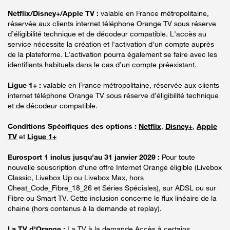
Netflix/Disney+/Apple TV :
valable en France métropolitaine,
réservée aux clients internet téléphone Orange TV sous réserve
d’éligibilité technique et de décodeur compatible. L'accès au
service nécessite la création et l'activation d'un compte auprès
de la plateforme. L’activation pourra également se faire avec les
identifiants habituels dans le cas d’un compte préexistant.
Ligue 1+ :
valable en France métropolitaine, réservée aux clients
internet téléphone Orange TV sous réserve d’éligibilité technique
et de décodeur compatible.
Conditions Spécifiques des options :
Netflix
,
Disney+
,
Apple
TV
et
Ligue 1+
Eurosport 1 inclus jusqu’au 31 janvier 2029 :
Pour toute
nouvelle souscription d’une offre Internet Orange éligible (Livebox
Classic, Livebox Up ou Livebox Max, hors
Cheat_Code_Fibre_18_26 et Séries Spéciales), sur ADSL ou sur
Fibre ou Smart TV. Cette inclusion concerne le flux linéaire de la
chaine (hors contenus à la demande et replay).
La TV d'Orange :
La TV à la demande Accès à certains