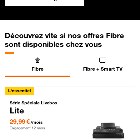
Découvrez vite si nos offres Fibre
sont disponibles chez vous
Fibre
Fibre + Smart TV
L'essentiel
Série Spéciale Livebox Lite Fibre
Série Spéciale Livebox
Lite
29,99 € par mois , Engagement 12 mois
29,99 €
/mois
Engagement 12 mois