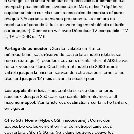
d'Orange. Le premier répéteur est accessible sur demande sur
orange.fr pour les offres Livebox Up et Max, et les 2 répéteurs
supplémentaires sur Max sont accessibles de manière séparée
chaque 72h après la demande précédente. Le nombre de
répéteurs dépend de la taille de votre logement (détails et tarifs
sur orange.fr). Connexion wifi avec Décodeur TV compatible : TV
4, TV UHD 4K et TV 6.
Partage de connexion :
Service valable en France
métropolitaine, sous réserve de couverture mobile (détails sur
réseaux.orange.fr), pour les nouveaux clients Internet ADSL avec
rendez-vous ou Fibre. Crédit internet mobile de 200Go/mois
valable jusqu'à la mise en service de votre accès internet et au
plus tard jusqu'à 12 mois suivant la souscription.
Les appels illimités
: Hors coût du service des numéros
spéciaux. Jusqu’à 250 correspondants différents/mois et 3h
maximum/appel. Voir la liste des destinations sur la fiche tarifaire
en vigueur.
Offre 5G+ Home (Flybox 5G+ nécessaire) :
Connexion
accessible exclusivement en France métropolitaine sous
couverture 5G en 3,5GHz. 5G : dans les zones couvertes