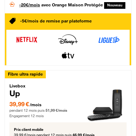
-20€/mois
avec Orange Maison Protégée
Nouveau
-5€/mois de remise par plateforme
Fibre ultra rapide
Livebox Up Fibre
Livebox
Up
39,99 € par mois pendant 12 mois puis 51,99 € par mois, Engagement 12 moi
39,99 €
/mois
pendant 12 mois puis
51,99 €/mois
Engagement 12 mois
Prix client mobile
39,99 €/mois
pendant 12 mois puis
46,99 €/mois