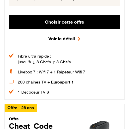
Choisir cette offre
Voir le détail
Fibre ultra rapide :
jusqu'à ↓ 8 Gbit/s ↑ 8 Gbit/s
Livebox 7 : Wifi 7 + 1 Répéteur Wifi 7
200 chaînes TV +
Eurosport 1
1 Décodeur TV 6
Offre - 26 ans
Cheat_Code Fibre_18_26
Offre
Cheat_Code