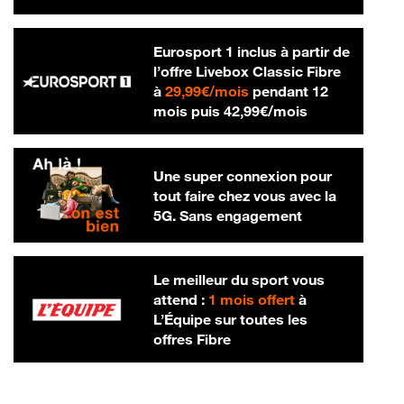
Eurosport 1 inclus à partir de
l’offre Livebox Classic Fibre
29,99 € par mois
à
29,99€/mois
pendant 12
42,99 € par m
mois puis
42,99€/mois
Une super connexion pour
tout faire chez vous avec la
5G. Sans engagement
Le meilleur du sport vous
attend :
1 mois offert
à
L’Équipe sur toutes les
offres Fibre