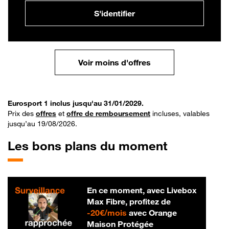
S'identifier
Voir moins d'offres
Eurosport 1 inclus jusqu'au 31/01/2029.
Prix des
offres
et
offre de remboursement
incluses, valables
jusqu’au 19/08/2026.
Les bons plans du moment
En ce moment, avec Livebox
Max Fibre, profitez de
20 € par mois
-
20€/mois
avec Orange
Maison Protégée