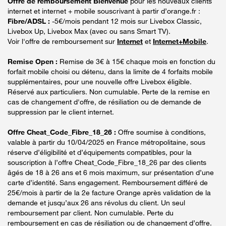
Offre de remboursement Bienvenue
pour les nouveaux clients
internet et internet + mobile souscrivant à partir d’orange.fr :
Fibre/ADSL :
-5€/mois pendant 12 mois sur Livebox Classic,
Livebox Up, Livebox Max (avec ou sans Smart TV).
Voir l'offre de remboursement sur
Internet
et
Internet+Mobile
.
Remise Open :
Remise de 3€ à 15€ chaque mois en fonction du
forfait mobile choisi ou détenu, dans la limite de 4 forfaits mobile
supplémentaires, pour une nouvelle offre Livebox éligible.
Réservé aux particuliers. Non cumulable. Perte de la remise en
cas de changement d'offre, de résiliation ou de demande de
suppression par le client internet.
Offre Cheat_Code_Fibre_18_26 :
Offre soumise à conditions,
valable à partir du 10/04/2025 en France métropolitaine, sous
réserve d’éligibilité et d’équipements compatibles, pour la
souscription à l’offre Cheat_Code_Fibre_18_26 par des clients
âgés de 18 à 26 ans et 6 mois maximum, sur présentation d’une
carte d’identité. Sans engagement. Remboursement différé de
25€/mois à partir de la 2e facture Orange après validation de la
demande et jusqu’aux 26 ans révolus du client. Un seul
remboursement par client. Non cumulable. Perte du
remboursement en cas de résiliation ou de changement d’offre.