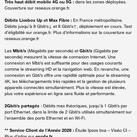
Très haut débit mobile 4G ou 5G :
dans les zones déployées.
Couverture sur reseaux.orange.fr.
Débits Livebox Up et Max Fibre :
En France métropolitaine.
Débits jusqu’à 8 Gbit/s↓ et 8 Gbit/s↑, déploiement en cours. Test
d’éligibilité sur orange.fr. Plus d’informations sur la couverture sur
reseaux.orange.fr
Les
Mbit/s
(Mégabits par seconde) et
Gbit/s
(Gigabits par
seconde) mesurent la vitesse de connexion Internet. Une
connexion en Mbt/s est suffisante pour des usages courants
comme le streaming HD et la navigation web. En revanche, une
connexion en Gbt/s offre une rapidité optimale pour le streaming
4K, les téléchargements très rapides et la gestion de plusieurs
appareils connectés simultanément. Plus la vitesse est élevée,
plus votre expérience en ligne sera fluide et performante.
2Gbit/s partagés
: Débits max théoriques, jusqu’à 1 Gbit/s par
port Ethernet, dans la limite de 2 Gbit/s utilisés simultanément sur
l’ensemble des ports Ethernet et en Wi-Fi.
** Service Client de l'Année 2026 :
Étude Ipsos bva – Viséo CI –
Plus d'infos sur
escda.fr