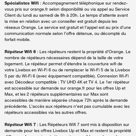
Spécialistes Wifi
: Accompagnement téléphonique sur rendez-
vous pris sur orange.fr selon disponibilité ou via appel au Service
Client du lundi au samedi de 8h à 20h. Le temps d’attente avant
la mise en relation avec un conseiller est gratuit depuis les
réseaux Orange. Le service est gratuit et l’appel est au prix d’une
communication normale selon l’offre détenue, ou décompté du
forfait mobile.
Répéteur Wifi 6
: Les répéteurs restent la propriété d’Orange. Le
nombre de répéteurs nécessaires dépend de la taille de votre
logement. Le répéteur permet d’étendre la couverture wifi de
votre Livebox en Wi-Fi 6 ou de remplacer le Wi-Fi 5 de la Livebox
5 par du Wi-Fi 6 (avec équipement compatible). Connexion Wi-Fi
avec Décodeur compatible : TV UHD 4K et TV 4. Le 1er répéteur
est accessible sur demande sur orange.fr pour les offres Up et
Max, et les 2 répéteurs supplémentaires sur Max sont
accessibles de manière séparée chaque 72h après la demande
précédente. L’accès aux répéteurs n’est pas cumulable avec les
répéteurs accessibles via les autres offres.
Répéteur Wifi 7
: Les Répéteurs Wifi 7 sont mis à disposition sur
demande pour les offres Livebox Up et Max et restent la propriété