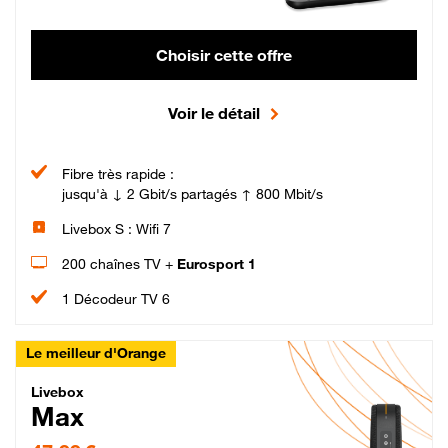
Choisir cette offre
Voir le détail
Fibre très rapide :
jusqu'à ↓ 2 Gbit/s partagés ↑ 800 Mbit/s
Livebox S : Wifi 7
200 chaînes TV +
Eurosport 1
1 Décodeur TV 6
Le meilleur d'Orange
Livebox Max Fibre
Livebox
Max
47,99 € par mois pendant 12 mois puis 57,99 € par mois, Engagement 12 moi