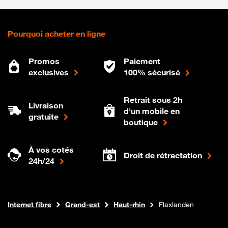
Pourquoi acheter en ligne
Promos
Paiement
exclusives
100% sécurisé
Retrait sous 2h
Livraison
d'un mobile en
gratuite
boutique
À vos cotés
Droit de rétractation
24h/24
Boutique Orange
Internet fibre
Grand-est
Haut-rhin
Flaxlanden