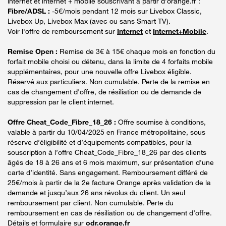
internet et internet + mobile souscrivant à partir d’orange.fr :
Fibre/ADSL :
-5€/mois pendant 12 mois sur Livebox Classic,
Livebox Up, Livebox Max (avec ou sans Smart TV).
Voir l'offre de remboursement sur
Internet
et
Internet+Mobile
.
Remise Open :
Remise de 3€ à 15€ chaque mois en fonction du
forfait mobile choisi ou détenu, dans la limite de 4 forfaits mobile
supplémentaires, pour une nouvelle offre Livebox éligible.
Réservé aux particuliers. Non cumulable. Perte de la remise en
cas de changement d'offre, de résiliation ou de demande de
suppression par le client internet.
Offre Cheat_Code_Fibre_18_26 :
Offre soumise à conditions,
valable à partir du 10/04/2025 en France métropolitaine, sous
réserve d’éligibilité et d’équipements compatibles, pour la
souscription à l’offre Cheat_Code_Fibre_18_26 par des clients
âgés de 18 à 26 ans et 6 mois maximum, sur présentation d’une
carte d’identité. Sans engagement. Remboursement différé de
25€/mois à partir de la 2e facture Orange après validation de la
demande et jusqu’aux 26 ans révolus du client. Un seul
remboursement par client. Non cumulable. Perte du
remboursement en cas de résiliation ou de changement d’offre.
Détails et formulaire sur
odr.orange.fr