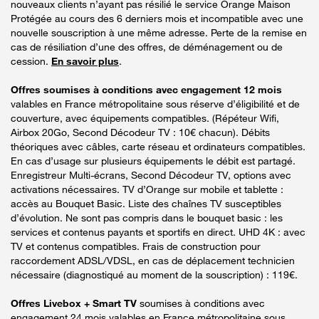
nouveaux clients n’ayant pas résilié le service Orange Maison
Protégée au cours des 6 derniers mois et incompatible avec une
nouvelle souscription à une même adresse. Perte de la remise en
cas de résiliation d’une des offres, de déménagement ou de
cession.
En savoir plus
.
Offres soumises à conditions avec engagement 12 mois
valables en France métropolitaine sous réserve d’éligibilité et de
couverture, avec équipements compatibles. (Répéteur Wifi,
Airbox 20Go, Second Décodeur TV : 10€ chacun). Débits
théoriques avec câbles, carte réseau et ordinateurs compatibles.
En cas d’usage sur plusieurs équipements le débit est partagé.
Enregistreur Multi-écrans, Second Décodeur TV, options avec
activations nécessaires. TV d’Orange sur mobile et tablette :
accès au Bouquet Basic. Liste des chaînes TV susceptibles
d’évolution. Ne sont pas compris dans le bouquet basic : les
services et contenus payants et sportifs en direct. UHD 4K : avec
TV et contenus compatibles. Frais de construction pour
raccordement ADSL/VDSL, en cas de déplacement technicien
nécessaire (diagnostiqué au moment de la souscription) : 119€.
Offres Livebox + Smart TV
soumises à conditions avec
engagement 24 mois valables en France métropolitaine sous