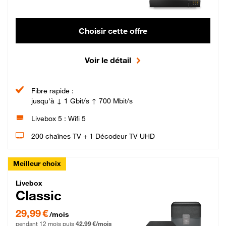
Choisir cette offre
Voir le détail
Fibre rapide :
jusqu'à ↓ 1 Gbit/s ↑ 700 Mbit/s
Livebox 5 : Wifi 5
200 chaînes TV + 1 Décodeur TV UHD
Meilleur choix
Livebox Classic Fibre
Livebox
Classic
29,99 € par mois pendant 12 mois puis 42,99 € par mois, Engagement 12 moi
29,99 €
/mois
pendant 12 mois puis
42,99 €/mois