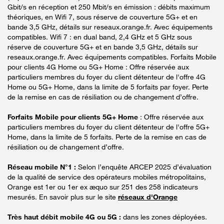
Gbit/s en réception et 250 Mbit/s en émission : débits maximum
théoriques, en Wifi 7, sous réserve de couverture 5G+ et en
bande 3,5 GHz, détails sur reseaux.orange.fr. Avec équipements
compatibles. Wifi 7 : en dual band, 2,4 GHz et 5 GHz sous
réserve de couverture 5G+ et en bande 3,5 GHz, détails sur
reseaux.orange.fr. Avec équipements compatibles. Forfaits Mobile
pour clients 4G Home ou 5G+ Home : Offre réservée aux
particuliers membres du foyer du client détenteur de l'offre 4G
Home ou 5G+ Home, dans la limite de 5 forfaits par foyer. Perte
de la remise en cas de résiliation ou de changement d’offre.
Forfaits Mobile pour clients 5G+ Home
: Offre réservée aux
particuliers membres du foyer du client détenteur de l'offre 5G+
Home, dans la limite de 5 forfaits. Perte de la remise en cas de
résiliation ou de changement d’offre.
Réseau mobile N°1 :
Selon l’enquête ARCEP 2025 d’évaluation
de la qualité de service des opérateurs mobiles métropolitains,
Orange est 1er ou 1er ex æquo sur 251 des 258 indicateurs
mesurés. En savoir plus sur le site
réseaux d'Orange
Très haut débit mobile 4G ou 5G :
dans les zones déployées.