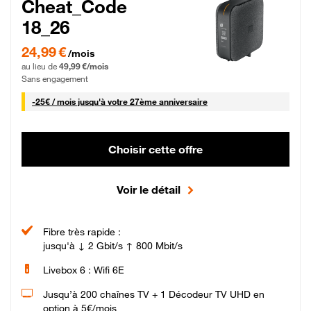
Cheat_Code
18_26
24,99 € par mois pendant 0 mois puis 49,99 € par mois, Sans engagement
24,99 €
/mois
au lieu de
49,99 €/mois
Sans engagement
25 € par mois
-
25€ / mois
jusqu'à votre 27ème anniversaire
Choisir cette offre
Voir le détail
Fibre très rapide :
jusqu'à ↓ 2 Gbit/s ↑ 800 Mbit/s
Livebox 6 : Wifi 6E
Jusqu’à 200 chaînes TV + 1 Décodeur TV UHD en
option à 5€/mois