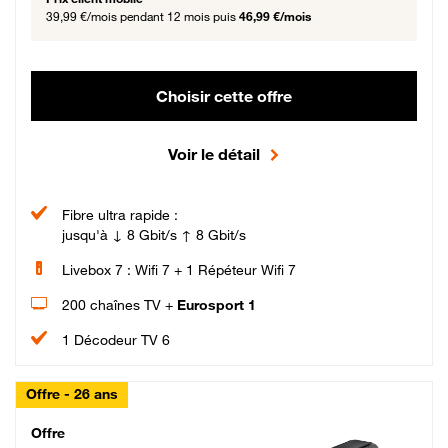
39,99 €/mois
pendant 12 mois puis
46,99 €/mois
Choisir cette offre
Voir le détail
Fibre ultra rapide :
jusqu'à ↓ 8 Gbit/s ↑ 8 Gbit/s
Livebox 7 : Wifi 7 + 1 Répéteur Wifi 7
200 chaînes TV +
Eurosport 1
1 Décodeur TV 6
Offre - 26 ans
Cheat_Code Fibre_18_26
Offre