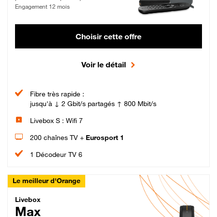
Engagement 12 mois
Choisir cette offre
Voir le détail
Fibre très rapide :
jusqu'à ↓ 2 Gbit/s partagés ↑ 800 Mbit/s
Livebox S : Wifi 7
200 chaînes TV +
Eurosport 1
1 Décodeur TV 6
Le meilleur d'Orange
Livebox Max Fibre
Livebox
Max