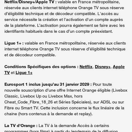
Netflix/Disney+/Apple TV :
valable en France métropolitaine,
réservée aux clients internet téléphone Orange TV sous réserve
d’éligibilité technique et de décodeur compatible. L'accès au
service nécessite la création et l'activation d'un compte auprès
de la plateforme. L’activation pourra également se faire avec les
identifiants habituels dans le cas d’un compte préexistant.
Ligue 1+ :
valable en France métropolitaine, réservée aux clients
internet téléphone Orange TV sous réserve d’éligibilité technique
et de décodeur compatible.
Conditions Spécifiques des options :
Netflix
,
Disney+
,
Apple
TV
et
Ligue 1+
Eurosport 1 inclus jusqu’au 31 janvier 2029 :
Pour toute
nouvelle souscription d’une offre Internet Orange éligible (Livebox
Classic, Livebox Up ou Livebox Max, hors
Cheat_Code_Fibre_18_26 et Séries Spéciales), sur ADSL ou sur
Fibre ou Smart TV. Cette inclusion concerne le flux linéaire de la
chaine (hors contenus à la demande et replay).
La TV d'Orange :
La TV à la demande Accès à certains
programmes (hors films) à partir du lendemain de la diffusion