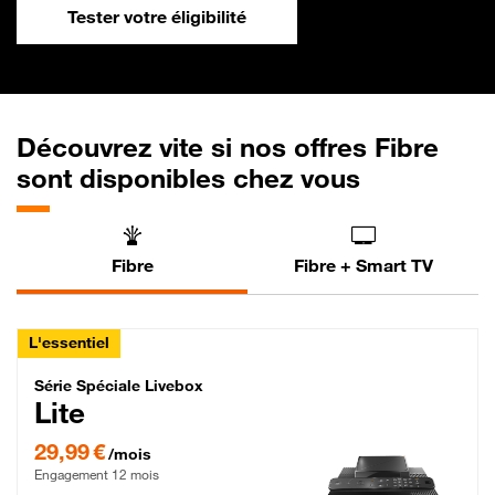
Tester votre éligibilité
Découvrez vite si nos offres Fibre
sont disponibles chez vous
Fibre
Fibre + Smart TV
L'essentiel
Série Spéciale Livebox Lite Fibre
Série Spéciale Livebox
Lite
29,99 € par mois , Engagement 12 mois
29,99 €
/mois
Engagement 12 mois