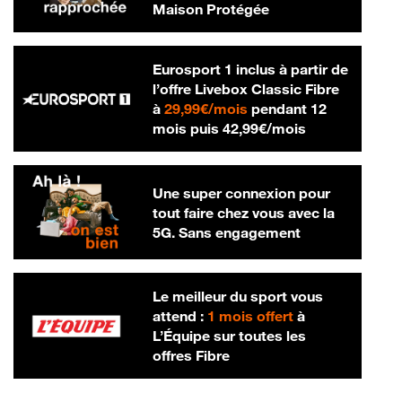
Maison Protégée
Eurosport 1 inclus à partir de
l’offre Livebox Classic Fibre
29,99 € par mois
à
29,99€/mois
pendant 12
42,99 € par m
mois puis
42,99€/mois
Une super connexion pour
tout faire chez vous avec la
5G. Sans engagement
Le meilleur du sport vous
attend :
1 mois offert
à
L’Équipe sur toutes les
offres Fibre