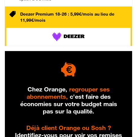
Deezer Premium 18-26 : 5,99€/mois au lieu de
11,99€/mois
Chez Orange,
regrouper ses
abonnements,
c'est faire des
économies sur votre budget mais
pas sur la qualité.
Déjà client Orange ou Sosh ?
Identifiez-vous pour voir vos remises