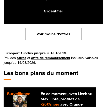
S'identifier
Voir moins d'offres
Eurosport 1 inclus jusqu'au 31/01/2029.
Prix des
offres
et
offre de remboursement
incluses, valables
jusqu’au 19/08/2026.
Les bons plans du moment
En ce moment, avec Livebox
Max Fibre, profitez de
20 € par mois
-
20€/mois
avec Orange