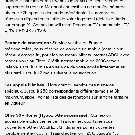
orange.fr pour les offres Livebox Up et Max, et les 2 répéteurs
supplémentaires sur Max sont accessibles de manière séparée
chaque 72h après la demande précédente. Le nombre de
répéteurs dépend de la taille de votre logement (détails et tarifs
sur orange.fr). Connexion wifi avec Décodeur TV compatible : TV
4, TV UHD 4K et TV 6.
Partage de connexion :
Service valable en France
métropolitaine, sous réserve de couverture mobile (détails sur
réseaux.orange.fr), pour les nouveaux clients Internet ADSL avec
rendez-vous ou Fibre. Crédit internet mobile de 200Go/mois
valable jusqu'à la mise en service de votre accès internet et au
plus tard jusqu'à 12 mois suivant la souscription.
Les appels illimités
: Hors coût du service des numéros
spéciaux. Jusqu’à 250 correspondants différents/mois et 3h
maximum/appel. Voir la liste des destinations sur la fiche tarifaire
en vigueur.
Offre 5G+ Home (Flybox 5G+ nécessaire) :
Connexion
accessible exclusivement en France métropolitaine sous
couverture 5G en 3,5GHz. 5G : dans les zones couvertes
(déploiement en cours). Frais d’activation : 29€. Jusqu’à 1,5