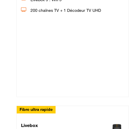
200 chaînes TV + 1 Décodeur TV UHD
Fibre ultra rapide
Livebox Up Fibre
Livebox