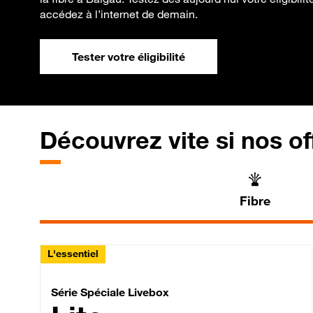
accédez à l’internet de demain.
Tester votre éligibilité
Découvrez vite si nos of
Fibre
L'essentiel
Série Spéciale Livebox 
Série Spéciale Livebox