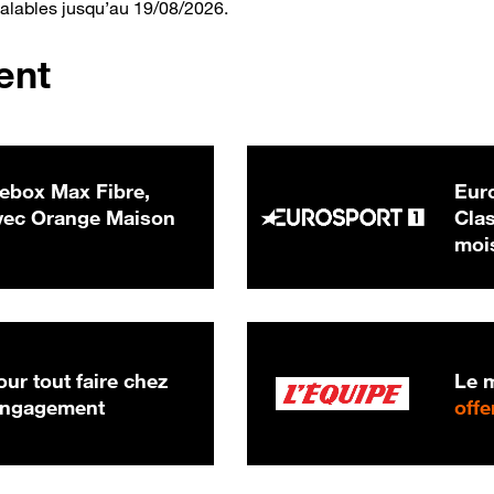
valables jusqu’au 19/08/2026.
ent
ebox Max Fibre,
Euro
 € par mois
ec Orange Maison
Clas
moi
ur tout faire chez
Le m
 engagement
offe