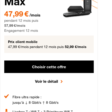
Max
gement 12 mois
47,99 € par mois pendant 12 mois puis 57,99 € par mois, Engageme
47,99 €
/mois
pendant 12 mois puis
57,99 €/mois
Engagement 12 mois
Prix client mobile
47,99 €/mois
pendant 12 mois puis
52,99 €/mois
Choisir cette offre
Voir le détail
Fibre ultra rapide :
jusqu'à ↓ 8 Gbit/s ↑ 8 Gbit/s
Livebox 7 : Wifi 7 + 3 Répéteurs Wifi 7