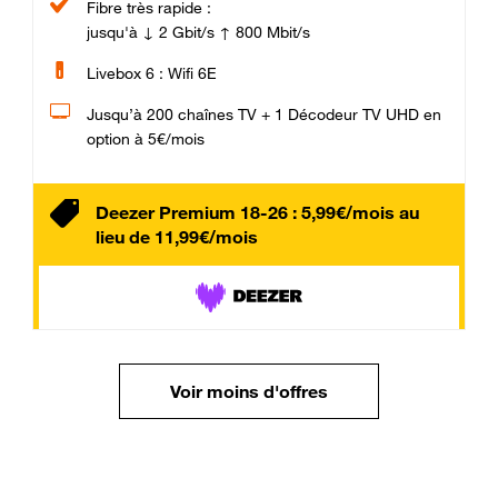
Fibre très rapide :
jusqu'à ↓ 2 Gbit/s ↑ 800 Mbit/s
Livebox 6 : Wifi 6E
Jusqu’à 200 chaînes TV + 1 Décodeur TV UHD en
option à 5€/mois
Deezer Premium 18-26 : 5,99€/mois au
lieu de 11,99€/mois
Voir moins d'offres