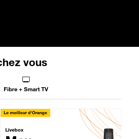
 chez vous
Fibre + Smart TV
Le meilleur d'Orange
Livebox Max Fibre
Livebox