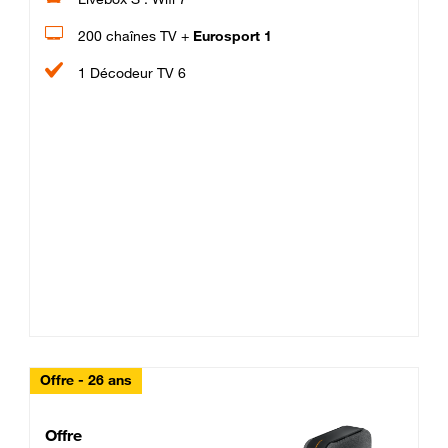
200 chaînes TV +
Eurosport 1
1 Décodeur TV 6
Offre - 26 ans
Cheat_Code Fibre_18_26
Offre