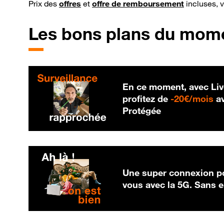
Prix des
offres
et
offre de remboursement
incluses, 
Les bons plans du mom
En ce moment, avec Liv
20
profitez de
-
20€/mois
av
Protégée
Une super connexion po
vous avec la 5G. Sans