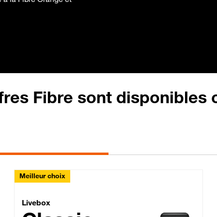
fres Fibre sont disponibles
Meilleur choix
Lite Fibre
Livebox Classic Fibre
Livebox