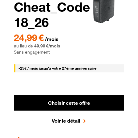
Cheat_Code
18_26
 Engagement 12 mois
24,99 € par mois pendant 0 mois puis 49,99 € par mois, Sans 
24,99 €
/mois
au lieu de
49,99 €/mois
Sans engagement
25 € par mois
-
25€ / mois
jusqu'à votre 27ème anniversaire
Choisir cette offre
Voir le détail