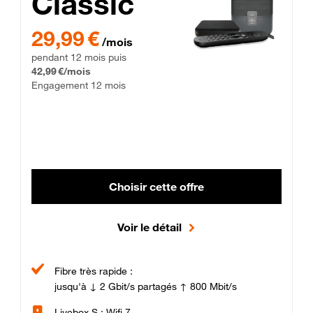
Classic
29,99 € par mois pendant 12 mois puis 42,99 € par mois, Enga
29,99 €
/mois
pendant 12 mois puis
42,99 €/mois
Engagement 12 mois
Choisir cette offre
Voir le détail
Fibre très rapide :
jusqu'à ↓ 2 Gbit/s partagés ↑ 800 Mbit/s
Livebox S : Wifi 7