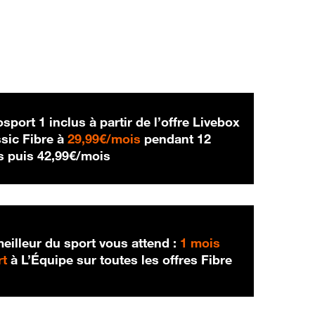
sport 1 inclus à partir de l’offre Livebox
29,99 € par mois
sic Fibre à
29,99€/mois
pendant 12
42,99 € par mois
s puis
42,99€/mois
eilleur du sport vous attend :
1 mois
rt
à L’Équipe sur toutes les offres Fibre