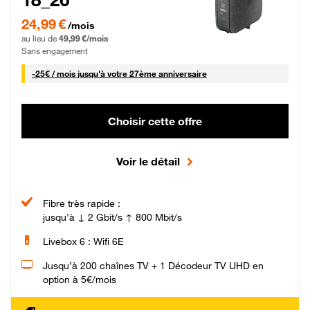
24,99 € par mois pendant 0 mois puis 49,99 € par mois, Sans engagement
24,99 €
/mois
au lieu de
49,99 €/mois
Sans engagement
25 € par mois
-
25€ / mois
jusqu'à votre 27ème anniversaire
Choisir cette offre
Voir le détail
Fibre très rapide :
jusqu'à ↓ 2 Gbit/s ↑ 800 Mbit/s
Livebox 6 : Wifi 6E
Jusqu’à 200 chaînes TV + 1 Décodeur TV UHD en
option à 5€/mois