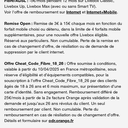
Fibre/ADSL :
-5€/mois pendant 12 mois sur Livebox Classic,
Livebox Up, Livebox Max (avec ou sans Smart TV).
Voir l'offre de remboursement sur
Internet
et
Internet+Mobile
.
Remise Open :
Remise de 3€ à 15€ chaque mois en fonction du
forfait mobile choisi ou détenu, dans la limite de 4 forfaits mobile
supplémentaires, pour une nouvelle offre Livebox éligible.
Réservé aux particuliers. Non cumulable. Perte de la remise en
cas de changement d'offre, de résiliation ou de demande de
suppression par le client internet.
Offre Cheat_Code_Fibre_18_26 :
Offre soumise à conditions,
valable à partir du 10/04/2025 en France métropolitaine, sous
réserve d’éligibilité et d’équipements compatibles, pour la
souscription à l’offre Cheat_Code_Fibre_18_26 par des clients
âgés de 18 à 26 ans et 6 mois maximum, sur présentation d’une
carte d’identité. Sans engagement. Remboursement différé de
25€/mois à partir de la 2e facture Orange après validation de la
demande et jusqu’aux 26 ans révolus du client. Un seul
remboursement par client. Non cumulable. Perte du
remboursement en cas de résiliation ou de changement d’offre.
Détails et formulaire sur
odr.orange.fr