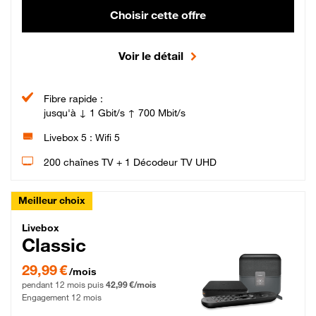
Choisir cette offre
Voir le détail
Fibre rapide :
jusqu'à ↓ 1 Gbit/s ↑ 700 Mbit/s
Livebox 5 : Wifi 5
200 chaînes TV + 1 Décodeur TV UHD
Meilleur choix
Livebox Classic Fibre
Livebox
Classic
29,99 € par mois pendant 12 mois puis 42,99 € par mois, Engagement 12 moi
29,99 €
/mois
pendant 12 mois puis
42,99 €/mois
Engagement 12 mois