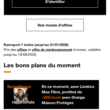
S'identifier
Voir moins d'offres
Eurosport 1 inclus jusqu'au 31/01/2029.
Prix des
offres
et
offre de remboursement
incluses, valables
jusqu’au 19/08/2026.
Les bons plans du moment
En ce moment, avec Livebox
Max Fibre, profitez de
20 € par mois
-
20€/mois
avec Orange
Maison Protégée