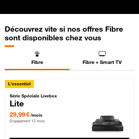
Découvrez vite si nos offres Fibre
sont disponibles chez vous
Fibre
Fibre + Smart TV
L'essentiel
Série Spéciale Livebox Lite Fibre
Série Spéciale Livebox
Lite
29,99 € par mois , Engagement 12 mois
29,99 €
/mois
Engagement 12 mois