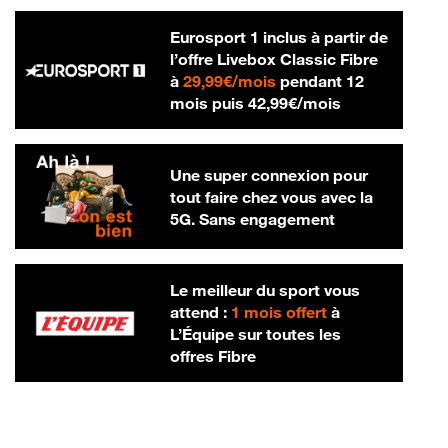
Eurosport 1 inclus à partir de
l’offre Livebox Classic Fibre
29,99 € par mois
à
29,99€/mois
pendant 12
42,99 € par m
mois puis
42,99€/mois
Une super connexion pour
tout faire chez vous avec la
5G. Sans engagement
Le meilleur du sport vous
attend :
1 mois offert
à
L’Équipe sur toutes les
offres Fibre