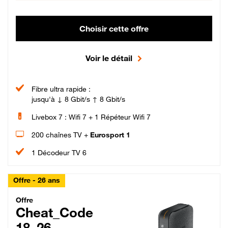
Choisir cette offre
Voir le détail
Fibre ultra rapide :
jusqu'à ↓ 8 Gbit/s ↑ 8 Gbit/s
Livebox 7 : Wifi 7 + 1 Répéteur Wifi 7
200 chaînes TV +
Eurosport 1
1 Décodeur TV 6
Offre - 26 ans
Cheat_Code Fibre_18_26
Offre
Cheat_Code
18_26