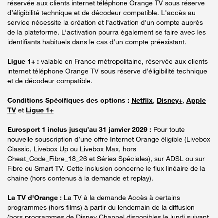
réservée aux clients internet téléphone Orange TV sous réserve
d’éligibilité technique et de décodeur compatible. L'accès au
service nécessite la création et l'activation d'un compte auprès
de la plateforme. L’activation pourra également se faire avec les
identifiants habituels dans le cas d’un compte préexistant.
Ligue 1+ :
valable en France métropolitaine, réservée aux clients
internet téléphone Orange TV sous réserve d’éligibilité technique
et de décodeur compatible.
Conditions Spécifiques des options :
Netflix
,
Disney+
,
Apple
TV
et
Ligue 1+
Eurosport 1 inclus jusqu’au 31 janvier 2029 :
Pour toute
nouvelle souscription d’une offre Internet Orange éligible (Livebox
Classic, Livebox Up ou Livebox Max, hors
Cheat_Code_Fibre_18_26 et Séries Spéciales), sur ADSL ou sur
Fibre ou Smart TV. Cette inclusion concerne le flux linéaire de la
chaine (hors contenus à la demande et replay).
La TV d'Orange :
La TV à la demande Accès à certains
programmes (hors films) à partir du lendemain de la diffusion
(hors programmes de Disney Channel disponibles le lundi suivant