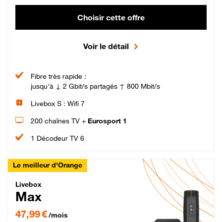
Choisir cette offre
Voir le détail
Fibre très rapide :
jusqu'à ↓ 2 Gbit/s partagés ↑ 800 Mbit/s
Livebox S : Wifi 7
200 chaînes TV +
Eurosport 1
1 Décodeur TV 6
Le meilleur d'Orange
Livebox Max Fibre
Livebox
Max
47,99 € par mois pendant 12 mois puis 57,99 € par mois, Engagement 12 moi
47,99 €
/mois