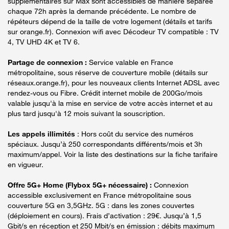
supplémentaires sur Max sont accessibles de manière séparée
chaque 72h après la demande précédente. Le nombre de
répéteurs dépend de la taille de votre logement (détails et tarifs
sur orange.fr). Connexion wifi avec Décodeur TV compatible : TV
4, TV UHD 4K et TV 6.
Partage de connexion :
Service valable en France
métropolitaine, sous réserve de couverture mobile (détails sur
réseaux.orange.fr), pour les nouveaux clients Internet ADSL avec
rendez-vous ou Fibre. Crédit internet mobile de 200Go/mois
valable jusqu'à la mise en service de votre accès internet et au
plus tard jusqu'à 12 mois suivant la souscription.
Les appels illimités
: Hors coût du service des numéros
spéciaux. Jusqu’à 250 correspondants différents/mois et 3h
maximum/appel. Voir la liste des destinations sur la fiche tarifaire
en vigueur.
Offre 5G+ Home (Flybox 5G+ nécessaire) :
Connexion
accessible exclusivement en France métropolitaine sous
couverture 5G en 3,5GHz. 5G : dans les zones couvertes
(déploiement en cours). Frais d’activation : 29€. Jusqu’à 1,5
Gbit/s en réception et 250 Mbit/s en émission : débits maximum