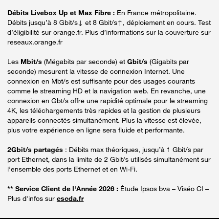
Débits Livebox Up et Max Fibre :
En France métropolitaine.
Débits jusqu’à 8 Gbit/s↓ et 8 Gbit/s↑, déploiement en cours. Test
d’éligibilité sur orange.fr. Plus d’informations sur la couverture sur
reseaux.orange.fr
Les
Mbit/s
(Mégabits par seconde) et
Gbit/s
(Gigabits par
seconde) mesurent la vitesse de connexion Internet. Une
connexion en Mbt/s est suffisante pour des usages courants
comme le streaming HD et la navigation web. En revanche, une
connexion en Gbt/s offre une rapidité optimale pour le streaming
4K, les téléchargements très rapides et la gestion de plusieurs
appareils connectés simultanément. Plus la vitesse est élevée,
plus votre expérience en ligne sera fluide et performante.
2Gbit/s partagés
: Débits max théoriques, jusqu’à 1 Gbit/s par
port Ethernet, dans la limite de 2 Gbit/s utilisés simultanément sur
l’ensemble des ports Ethernet et en Wi-Fi.
** Service Client de l'Année 2026 :
Étude Ipsos bva – Viséo CI –
Plus d'infos sur
escda.fr