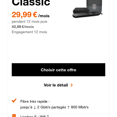
Classic
29,99 € par mois pendant 12 mois puis 42,99 € par mois, Enga
29,99 €
/mois
pendant 12 mois puis
42,99 €/mois
Engagement 12 mois
Choisir cette offre
Voir le détail
Fibre très rapide :
jusqu'à ↓ 2 Gbit/s partagés ↑ 800 Mbit/s
Livebox S : Wifi 7