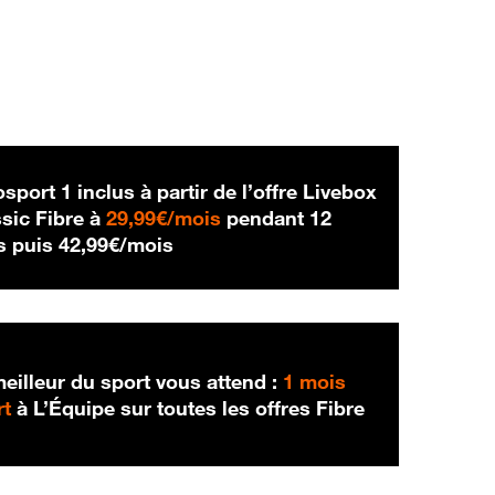
sport 1 inclus à partir de l’offre Livebox
29,99 € par mois
sic Fibre à
29,99€/mois
pendant 12
42,99 € par mois
s puis
42,99€/mois
eilleur du sport vous attend :
1 mois
rt
à L’Équipe sur toutes les offres Fibre