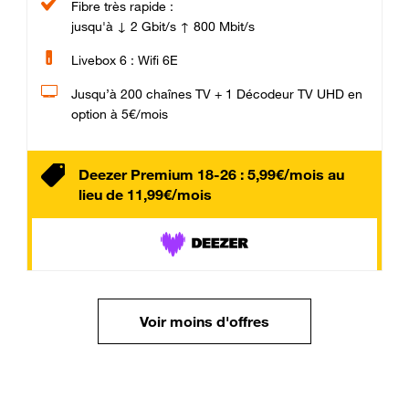
Fibre très rapide :
jusqu'à ↓ 2 Gbit/s ↑ 800 Mbit/s
Livebox 6 : Wifi 6E
Jusqu’à 200 chaînes TV + 1 Décodeur TV UHD en
option à 5€/mois
Deezer Premium 18-26 : 5,99€/mois au
lieu de 11,99€/mois
Voir moins d'offres