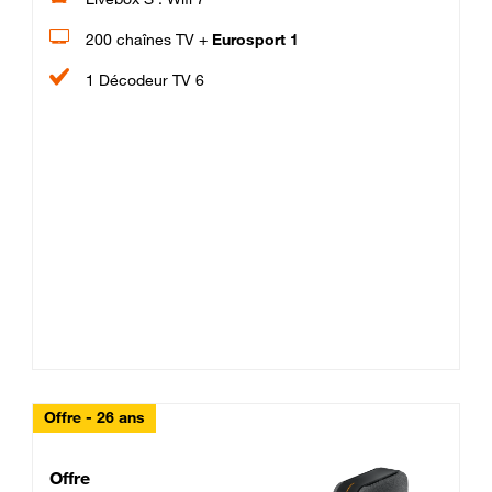
200 chaînes TV +
Eurosport 1
1 Décodeur TV 6
Offre - 26 ans
Cheat_Code Fibre_18_26
Offre