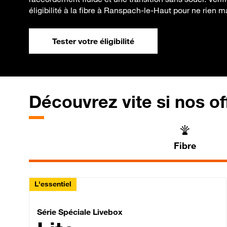
éligibilité à la fibre à Ranspach-le-Haut pour ne rien 
Tester votre éligibilité
Découvrez vite si nos of
Fibre
L'essentiel
Série Spéciale Livebox 
Série Spéciale Livebox