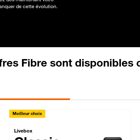
manquer de cette évolution.
fres Fibre sont disponibles
Meilleur choix
Lite Fibre
Livebox Classic Fibre
Livebox