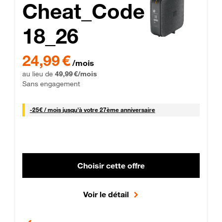
Cheat_Code
18_26
 Engagement 12 mois
24,99 € par mois pendant 0 mois puis 49,99 € par mois, Sans 
24,99 €
/mois
au lieu de
49,99 €/mois
Sans engagement
25 € par mois
-
25€ / mois
jusqu'à votre 27ème anniversaire
Choisir cette offre
Voir le détail