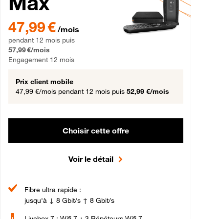
Max
gement 12 mois
47,99 € par mois pendant 12 mois puis 57,99 € par mois, Engageme
47,99 €
/mois
pendant 12 mois puis
57,99 €/mois
Engagement 12 mois
Prix client mobile
47,99 €/mois
pendant 12 mois puis
52,99 €/mois
Choisir cette offre
Voir le détail
Fibre ultra rapide :
jusqu'à ↓ 8 Gbit/s ↑ 8 Gbit/s
Livebox 7 : Wifi 7 + 3 Répéteurs Wifi 7