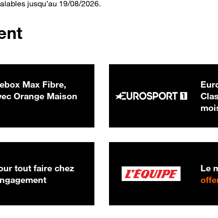
valables jusqu’au 19/08/2026.
ent
ebox Max Fibre,
Euro
 € par mois
ec Orange Maison
Clas
moi
ur tout faire chez
Le m
 engagement
offe