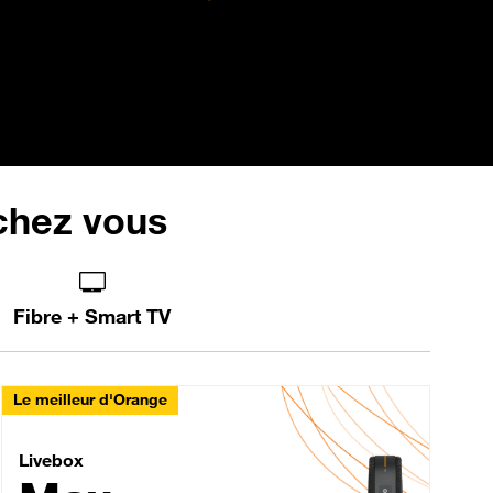
 chez vous
Fibre + Smart TV
Le meilleur d'Orange
Livebox Max Fibre
Livebox