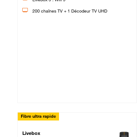
200 chaînes TV + 1 Décodeur TV UHD
Fibre ultra rapide
Livebox Up Fibre
Livebox