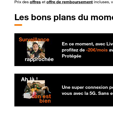
Prix des
offres
et
offre de remboursement
incluses, 
Les bons plans du mom
En ce moment, avec Liv
20
profitez de
-
20€/mois
av
Protégée
Une super connexion po
vous avec la 5G. Sans