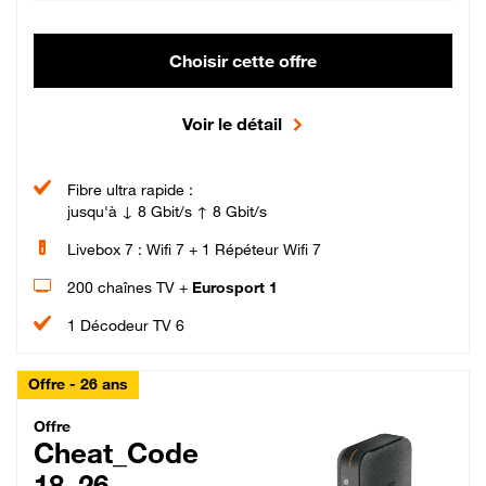
Choisir cette offre
Voir le détail
Fibre ultra rapide :
jusqu'à ↓ 8 Gbit/s ↑ 8 Gbit/s
Livebox 7 : Wifi 7 + 1 Répéteur Wifi 7
200 chaînes TV +
Eurosport 1
1 Décodeur TV 6
Offre - 26 ans
Cheat_Code Fibre_18_26
Offre
Cheat_Code
18_26