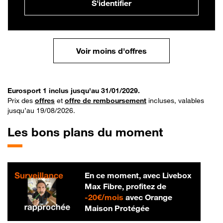
S'identifier
Voir moins d'offres
Eurosport 1 inclus jusqu'au 31/01/2029.
Prix des
offres
et
offre de remboursement
incluses, valables
jusqu’au 19/08/2026.
Les bons plans du moment
En ce moment, avec Livebox
Max Fibre, profitez de
20 € par mois
-
20€/mois
avec Orange
Maison Protégée