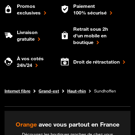
Promos
Paiement
exclusives
100% sécurisé
Retrait sous 2h
Livraison
d'un mobile en
gratuite
boutique
À vos cotés
Droit de rétractation
24h/24
Boutique Orange
Internet fibre
Grand-est
Haut-rhin
Sundhoffen