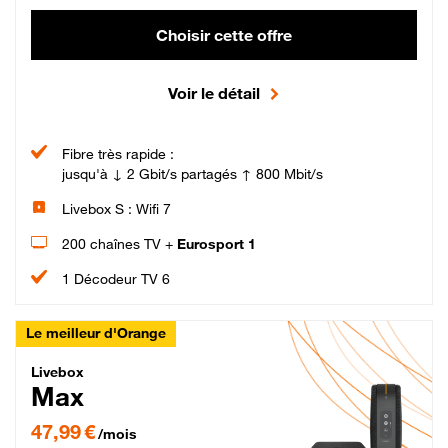
Choisir cette offre
Voir le détail
Fibre très rapide :
jusqu'à ↓ 2 Gbit/s partagés ↑ 800 Mbit/s
Livebox S : Wifi 7
200 chaînes TV +
Eurosport 1
1 Décodeur TV 6
Le meilleur d'Orange
Livebox Max Fibre
Livebox
Max
47,99 € par mois pendant 12 mois puis 57,99 € par mois, Engagement 12 moi
47,99 €
/mois