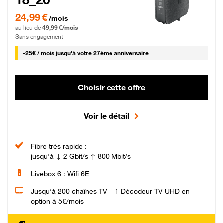
24,99 € par mois pendant 0 mois puis 49,99 € par mois, Sans engagement
24,99 €
/mois
au lieu de
49,99 €/mois
Sans engagement
25 € par mois
-
25€ / mois
jusqu'à votre 27ème anniversaire
Choisir cette offre
Voir le détail
Fibre très rapide :
jusqu'à ↓ 2 Gbit/s ↑ 800 Mbit/s
Livebox 6 : Wifi 6E
Jusqu’à 200 chaînes TV + 1 Décodeur TV UHD en
option à 5€/mois