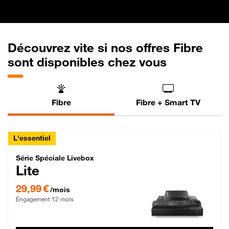
Découvrez vite si nos offres Fibre
sont disponibles chez vous
Fibre
Fibre + Smart TV
L'essentiel
Série Spéciale Livebox Lite Fibre
Série Spéciale Livebox
Lite
29,99 € par mois , Engagement 12 mois
29,99 €
/mois
Engagement 12 mois