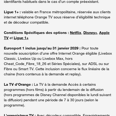
identifiants habituels dans le cas d’un compte préexistant.
Ligue 1+ :
valable en France métropolitaine, réservée aux clients
internet téléphone Orange TV sous réserve d’éligibilité technique
et de décodeur compatible.
Conditions Spécifiques des options :
Netflix
,
Disney+
,
Apple
TV
et
Ligue 1+
Eurosport 1 inclus jusqu’au 31 janvier 2029 :
Pour toute
nouvelle souscription d’une offre Internet Orange éligible (Livebox
Classic, Livebox Up ou Livebox Max, hors
Cheat_Code_Fibre_18_26 et Séries Spéciales), sur ADSL ou sur
Fibre ou Smart TV. Cette inclusion concerne le flux linéaire de la
chaine (hors contenus à la demande et replay).
La TV d'Orange :
La TV à la demande Accès à certains
programmes (hors films) à partir du lendemain de la diffusion
(hors programmes de Disney Channel disponibles le lundi suivant
la diffusion) pendant une période de 7 à 30 jours (selon le
programme).
L'enregistreur TV :
Avec décodeur compatible. Enregistrements