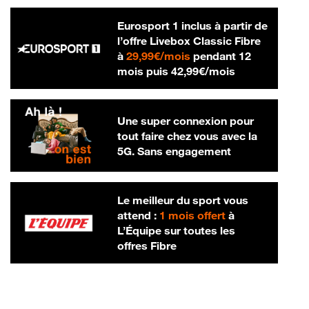
Eurosport 1 inclus à partir de
l’offre Livebox Classic Fibre
29,99 € par mois
à
29,99€/mois
pendant 12
42,99 € par m
mois puis
42,99€/mois
Une super connexion pour
tout faire chez vous avec la
5G. Sans engagement
Le meilleur du sport vous
attend :
1 mois offert
à
L’Équipe sur toutes les
offres Fibre