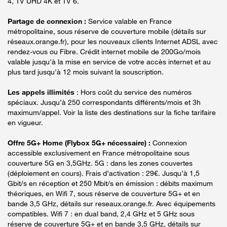
4, TV UHD 4K et TV 6.
Partage de connexion :
Service valable en France
métropolitaine, sous réserve de couverture mobile (détails sur
réseaux.orange.fr), pour les nouveaux clients Internet ADSL avec
rendez-vous ou Fibre. Crédit internet mobile de 200Go/mois
valable jusqu'à la mise en service de votre accès internet et au
plus tard jusqu'à 12 mois suivant la souscription.
Les appels illimités
: Hors coût du service des numéros
spéciaux. Jusqu’à 250 correspondants différents/mois et 3h
maximum/appel. Voir la liste des destinations sur la fiche tarifaire
en vigueur.
Offre 5G+ Home (Flybox 5G+ nécessaire) :
Connexion
accessible exclusivement en France métropolitaine sous
couverture 5G en 3,5GHz. 5G : dans les zones couvertes
(déploiement en cours). Frais d’activation : 29€. Jusqu’à 1,5
Gbit/s en réception et 250 Mbit/s en émission : débits maximum
théoriques, en Wifi 7, sous réserve de couverture 5G+ et en
bande 3,5 GHz, détails sur reseaux.orange.fr. Avec équipements
compatibles. Wifi 7 : en dual band, 2,4 GHz et 5 GHz sous
réserve de couverture 5G+ et en bande 3,5 GHz, détails sur