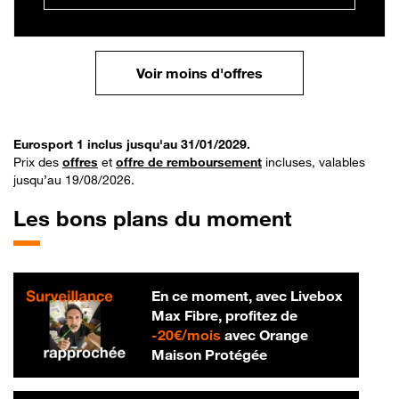
Voir moins d'offres
Eurosport 1 inclus jusqu'au 31/01/2029.
Prix des
offres
et
offre de remboursement
incluses, valables
jusqu’au 19/08/2026.
Les bons plans du moment
En ce moment, avec Livebox
Max Fibre, profitez de
20 € par mois
-
20€/mois
avec Orange
Maison Protégée