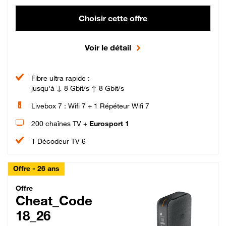
Choisir cette offre
Voir le détail
Fibre ultra rapide :
jusqu'à ↓ 8 Gbit/s ↑ 8 Gbit/s
Livebox 7 : Wifi 7 + 1 Répéteur Wifi 7
200 chaînes TV +
Eurosport 1
1 Décodeur TV 6
Offre - 26 ans
Cheat_Code Fibre_18_26
Offre
Cheat_Code
18_26