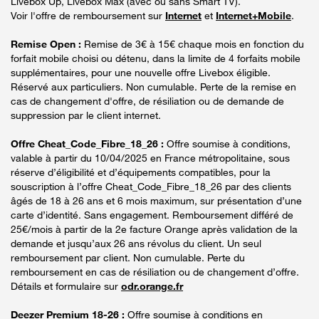
Livebox Up, Livebox Max (avec ou sans Smart TV).
Voir l'offre de remboursement sur
Internet
et
Internet+Mobile
.
Remise Open :
Remise de 3€ à 15€ chaque mois en fonction du
forfait mobile choisi ou détenu, dans la limite de 4 forfaits mobile
supplémentaires, pour une nouvelle offre Livebox éligible.
Réservé aux particuliers. Non cumulable. Perte de la remise en
cas de changement d'offre, de résiliation ou de demande de
suppression par le client internet.
Offre Cheat_Code_Fibre_18_26 :
Offre soumise à conditions,
valable à partir du 10/04/2025 en France métropolitaine, sous
réserve d’éligibilité et d’équipements compatibles, pour la
souscription à l’offre Cheat_Code_Fibre_18_26 par des clients
âgés de 18 à 26 ans et 6 mois maximum, sur présentation d’une
carte d’identité. Sans engagement. Remboursement différé de
25€/mois à partir de la 2e facture Orange après validation de la
demande et jusqu’aux 26 ans révolus du client. Un seul
remboursement par client. Non cumulable. Perte du
remboursement en cas de résiliation ou de changement d’offre.
Détails et formulaire sur
odr.orange.fr
Deezer Premium 18-26 :
Offre soumise à conditions en