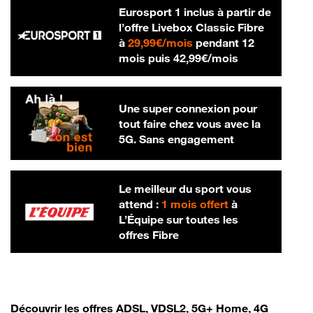
Eurosport 1 inclus à partir de
l’offre Livebox Classic Fibre
29,99 € par mois
à
29,99€/mois
pendant 12
42,99 € par m
mois puis
42,99€/mois
Une super connexion pour
tout faire chez vous avec la
5G. Sans engagement
Le meilleur du sport vous
attend :
1 mois offert
à
L’Équipe sur toutes les
offres Fibre
Découvrir les offres ADSL, VDSL2, 5G+ Home, 4G