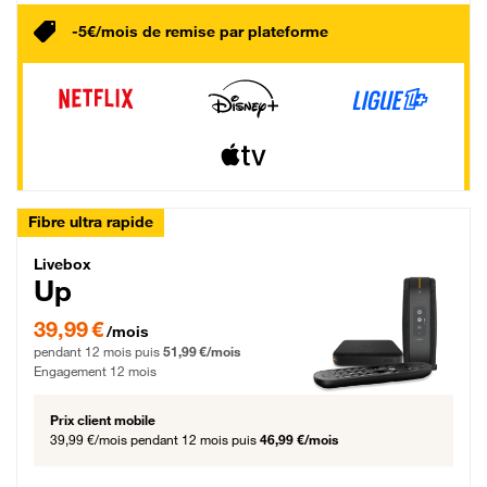
-5€/mois de remise par plateforme
Fibre ultra rapide
Livebox Up Fibre
Livebox
Up
39,99 € par mois pendant 12 mois puis 51,99 € par mois, Engagement 12 moi
39,99 €
/mois
pendant 12 mois puis
51,99 €/mois
Engagement 12 mois
Prix client mobile
39,99 €/mois
pendant 12 mois puis
46,99 €/mois