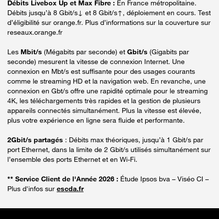
Débits Livebox Up et Max Fibre :
En France métropolitaine.
Débits jusqu’à 8 Gbit/s↓ et 8 Gbit/s↑, déploiement en cours. Test
d’éligibilité sur orange.fr. Plus d’informations sur la couverture sur
reseaux.orange.fr
Les
Mbit/s
(Mégabits par seconde) et
Gbit/s
(Gigabits par
seconde) mesurent la vitesse de connexion Internet. Une
connexion en Mbt/s est suffisante pour des usages courants
comme le streaming HD et la navigation web. En revanche, une
connexion en Gbt/s offre une rapidité optimale pour le streaming
4K, les téléchargements très rapides et la gestion de plusieurs
appareils connectés simultanément. Plus la vitesse est élevée,
plus votre expérience en ligne sera fluide et performante.
2Gbit/s partagés
: Débits max théoriques, jusqu’à 1 Gbit/s par
port Ethernet, dans la limite de 2 Gbit/s utilisés simultanément sur
l’ensemble des ports Ethernet et en Wi-Fi.
** Service Client de l'Année 2026 :
Étude Ipsos bva – Viséo CI –
Plus d'infos sur
escda.fr