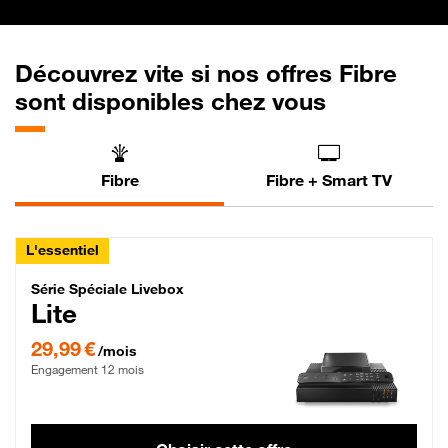
Découvrez vite si nos offres Fibre
sont disponibles chez vous
Fibre
Fibre + Smart TV
L'essentiel
Série Spéciale Livebox Lite Fibre
Série Spéciale Livebox
Lite
29,99 € par mois , Engagement 12 mois
29,99 €
/mois
Engagement 12 mois