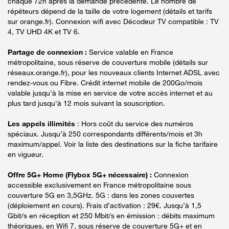
chaque 72h après la demande précédente. Le nombre de
répéteurs dépend de la taille de votre logement (détails et tarifs
sur orange.fr). Connexion wifi avec Décodeur TV compatible : TV
4, TV UHD 4K et TV 6.
Partage de connexion :
Service valable en France
métropolitaine, sous réserve de couverture mobile (détails sur
réseaux.orange.fr), pour les nouveaux clients Internet ADSL avec
rendez-vous ou Fibre. Crédit internet mobile de 200Go/mois
valable jusqu'à la mise en service de votre accès internet et au
plus tard jusqu'à 12 mois suivant la souscription.
Les appels illimités
: Hors coût du service des numéros
spéciaux. Jusqu’à 250 correspondants différents/mois et 3h
maximum/appel. Voir la liste des destinations sur la fiche tarifaire
en vigueur.
Offre 5G+ Home (Flybox 5G+ nécessaire) :
Connexion
accessible exclusivement en France métropolitaine sous
couverture 5G en 3,5GHz. 5G : dans les zones couvertes
(déploiement en cours). Frais d’activation : 29€. Jusqu’à 1,5
Gbit/s en réception et 250 Mbit/s en émission : débits maximum
théoriques, en Wifi 7, sous réserve de couverture 5G+ et en