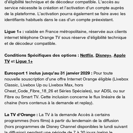
d’éligibilité technique et de décodeur compatible. L'accès au
service nécessite la création et l'activation d'un compte auprès
de la plateforme. L’activation pourra également se faire avec les
identifiants habituels dans le cas d’un compte préexistant.
Ligue 1+ :
valable en France métropolitaine, réservée aux clients
internet téléphone Orange TV sous réserve d’éligibilité technique
et de décodeur compatible.
Conditions Spécifiques des options :
Netflix
,
Disney+
,
Apple
TV
et
Ligue 1+
Eurosport 1 inclus jusqu’au 31 janvier 2029 :
Pour toute
nouvelle souscription d’une offre Internet Orange éligible (Livebox
Classic, Livebox Up ou Livebox Max, hors
Cheat_Code_Fibre_18_26 et Séries Spéciales), sur ADSL ou sur
Fibre ou Smart TV. Cette inclusion concerne le flux linéaire de la
chaine (hors contenus à la demande et replay).
La TV d'Orange :
La TV à la demande Accès à certains
programmes (hors films) à partir du lendemain de la diffusion
(hors programmes de Disney Channel disponibles le lundi suivant
la diffusion) pendant une période de 7 à 30 jours (selon le