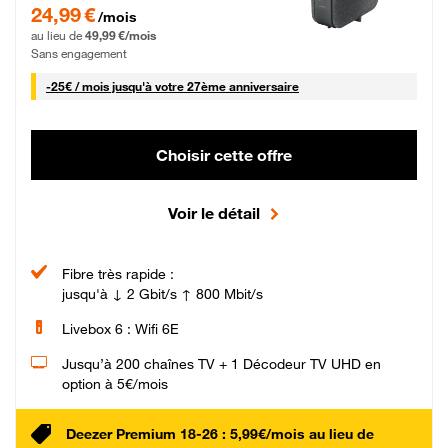
24,99 € par mois pendant 0 mois puis 49,99 € par mois, Sans engagement
24,99 €
/mois
au lieu de
49,99 €/mois
Sans engagement
25 € par mois
-
25€ / mois
jusqu'à votre 27ème anniversaire
Choisir cette offre
Voir le détail
Fibre très rapide :
jusqu'à ↓ 2 Gbit/s ↑ 800 Mbit/s
Livebox 6 : Wifi 6E
Jusqu’à 200 chaînes TV + 1 Décodeur TV UHD en
option à 5€/mois
Deezer Premium 18-26 : 5,99€/mois au lieu de