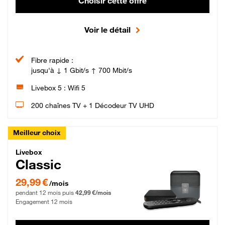
Choisir cette offre
Voir le détail
Fibre rapide :
jusqu'à ↓ 1 Gbit/s ↑ 700 Mbit/s
Livebox 5 : Wifi 5
200 chaînes TV + 1 Décodeur TV UHD
Meilleur choix
Livebox Classic Fibre
Livebox
Classic
29,99 € par mois pendant 12 mois puis 42,99 € par mois, Engagement 12 moi
29,99 €
/mois
pendant 12 mois puis
42,99 €/mois
Engagement 12 mois