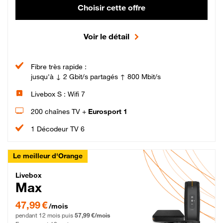
Choisir cette offre
Voir le détail
Fibre très rapide :
jusqu'à ↓ 2 Gbit/s partagés ↑ 800 Mbit/s
Livebox S : Wifi 7
200 chaînes TV +
Eurosport 1
1 Décodeur TV 6
Le meilleur d'Orange
Livebox Max Fibre
Livebox
Max
47,99 € par mois pendant 12 mois puis 57,99 € par mois, Engagement 12 moi
47,99 €
/mois
pendant 12 mois puis
57,99 €/mois