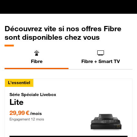
Découvrez vite si nos offres Fibre
sont disponibles chez vous
Fibre
Fibre + Smart TV
L'essentiel
Série Spéciale Livebox Lite Fibre
Série Spéciale Livebox
Lite
29,99 € par mois , Engagement 12 mois
29,99 €
/mois
Engagement 12 mois