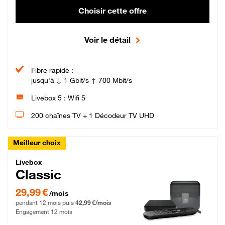
Choisir cette offre
Voir le détail
Fibre rapide :
jusqu'à ↓ 1 Gbit/s ↑ 700 Mbit/s
Livebox 5 : Wifi 5
200 chaînes TV + 1 Décodeur TV UHD
Meilleur choix
Livebox Classic Fibre
Livebox
Classic
29,99 € par mois pendant 12 mois puis 42,99 € par mois, Engagement 12 moi
29,99 €
/mois
pendant 12 mois puis
42,99 €/mois
Engagement 12 mois