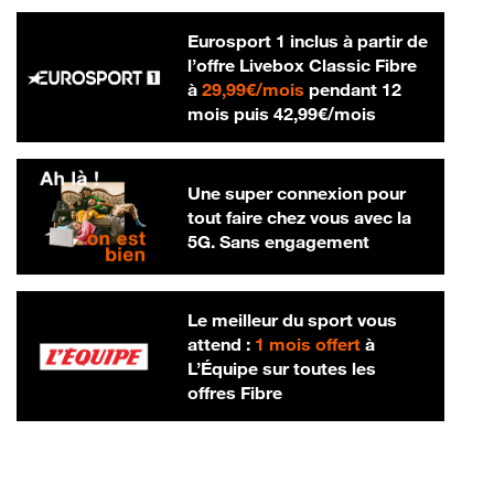
Eurosport 1 inclus à partir de
l’offre Livebox Classic Fibre
29,99 € par mois
à
29,99€/mois
pendant 12
42,99 € par m
mois puis
42,99€/mois
Une super connexion pour
tout faire chez vous avec la
5G. Sans engagement
Le meilleur du sport vous
attend :
1 mois offert
à
L’Équipe sur toutes les
offres Fibre