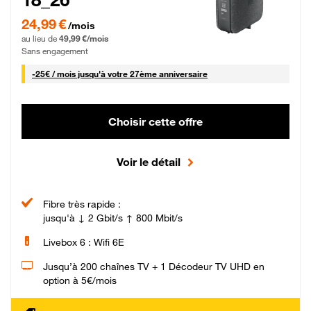
24,99 € par mois pendant 0 mois puis 49,99 € par mois, Sans engagement
24,99 €
/mois
au lieu de
49,99 €/mois
Sans engagement
25 € par mois
-
25€ / mois
jusqu'à votre 27ème anniversaire
Choisir cette offre
Voir le détail
Fibre très rapide :
jusqu'à ↓ 2 Gbit/s ↑ 800 Mbit/s
Livebox 6 : Wifi 6E
Jusqu’à 200 chaînes TV + 1 Décodeur TV UHD en
option à 5€/mois