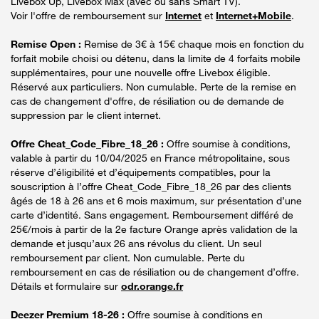
Livebox Up, Livebox Max (avec ou sans Smart TV).
Voir l'offre de remboursement sur
Internet
et
Internet+Mobile
.
Remise Open :
Remise de 3€ à 15€ chaque mois en fonction du
forfait mobile choisi ou détenu, dans la limite de 4 forfaits mobile
supplémentaires, pour une nouvelle offre Livebox éligible.
Réservé aux particuliers. Non cumulable. Perte de la remise en
cas de changement d'offre, de résiliation ou de demande de
suppression par le client internet.
Offre Cheat_Code_Fibre_18_26 :
Offre soumise à conditions,
valable à partir du 10/04/2025 en France métropolitaine, sous
réserve d’éligibilité et d’équipements compatibles, pour la
souscription à l’offre Cheat_Code_Fibre_18_26 par des clients
âgés de 18 à 26 ans et 6 mois maximum, sur présentation d’une
carte d’identité. Sans engagement. Remboursement différé de
25€/mois à partir de la 2e facture Orange après validation de la
demande et jusqu’aux 26 ans révolus du client. Un seul
remboursement par client. Non cumulable. Perte du
remboursement en cas de résiliation ou de changement d’offre.
Détails et formulaire sur
odr.orange.fr
Deezer Premium 18-26 :
Offre soumise à conditions en