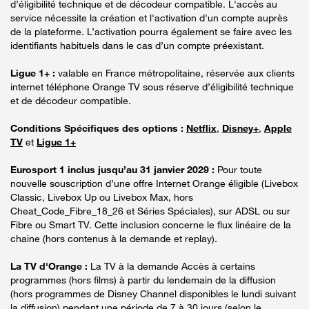
d’éligibilité technique et de décodeur compatible. L'accès au
service nécessite la création et l'activation d'un compte auprès
de la plateforme. L’activation pourra également se faire avec les
identifiants habituels dans le cas d’un compte préexistant.
Ligue 1+ :
valable en France métropolitaine, réservée aux clients
internet téléphone Orange TV sous réserve d’éligibilité technique
et de décodeur compatible.
Conditions Spécifiques des options :
Netflix
,
Disney+
,
Apple
TV
et
Ligue 1+
Eurosport 1 inclus jusqu’au 31 janvier 2029 :
Pour toute
nouvelle souscription d’une offre Internet Orange éligible (Livebox
Classic, Livebox Up ou Livebox Max, hors
Cheat_Code_Fibre_18_26 et Séries Spéciales), sur ADSL ou sur
Fibre ou Smart TV. Cette inclusion concerne le flux linéaire de la
chaine (hors contenus à la demande et replay).
La TV d'Orange :
La TV à la demande Accès à certains
programmes (hors films) à partir du lendemain de la diffusion
(hors programmes de Disney Channel disponibles le lundi suivant
la diffusion) pendant une période de 7 à 30 jours (selon le