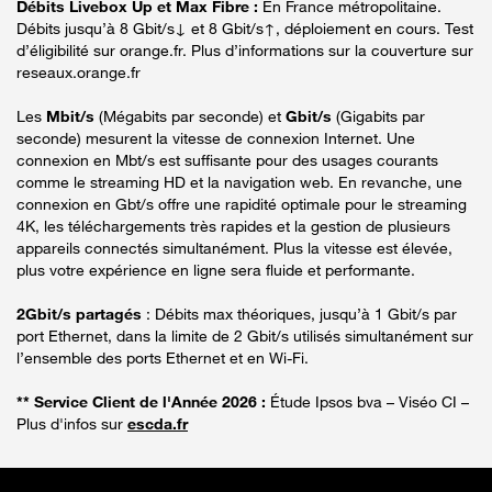
Débits Livebox Up et Max Fibre :
En France métropolitaine.
Débits jusqu’à 8 Gbit/s↓ et 8 Gbit/s↑, déploiement en cours. Test
d’éligibilité sur orange.fr. Plus d’informations sur la couverture sur
reseaux.orange.fr
Les
Mbit/s
(Mégabits par seconde) et
Gbit/s
(Gigabits par
seconde) mesurent la vitesse de connexion Internet. Une
connexion en Mbt/s est suffisante pour des usages courants
comme le streaming HD et la navigation web. En revanche, une
connexion en Gbt/s offre une rapidité optimale pour le streaming
4K, les téléchargements très rapides et la gestion de plusieurs
appareils connectés simultanément. Plus la vitesse est élevée,
plus votre expérience en ligne sera fluide et performante.
2Gbit/s partagés
: Débits max théoriques, jusqu’à 1 Gbit/s par
port Ethernet, dans la limite de 2 Gbit/s utilisés simultanément sur
l’ensemble des ports Ethernet et en Wi-Fi.
** Service Client de l'Année 2026 :
Étude Ipsos bva – Viséo CI –
Plus d'infos sur
escda.fr