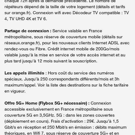
chaque 72h après la demande précédente. Le nombre de
répéteurs dépend de la taille de votre logement (détails et tarifs
sur orange.fr). Connexion wifi avec Décodeur TV compatible : TV
4, TV UHD 4K et TV 6.
Partage de connexion :
Service valable en France
métropolitaine, sous réserve de couverture mobile (détails sur
réseaux.orange.fr), pour les nouveaux clients Internet ADSL avec
rendez-vous ou Fibre. Crédit internet mobile de 200Go/mois
valable jusqu'à la mise en service de votre accès internet et au
plus tard jusqu'à 12 mois suivant la souscription.
Les appels illimités
: Hors coût du service des numéros
spéciaux. Jusqu’à 250 correspondants différents/mois et 3h
maximum/appel. Voir la liste des destinations sur la fiche tarifaire
en vigueur.
Offre 5G+ Home (Flybox 5G+ nécessaire) :
Connexion
accessible exclusivement en France métropolitaine sous
couverture 5G en 3,5GHz. 5G : dans les zones couvertes
(déploiement en cours). Frais d’activation : 29€. Jusqu’à 1,5
Gbit/s en réception et 250 Mbit/s en émission : débits maximum
théoriques, en Wifi 7, sous réserve de couverture 5G+ et en