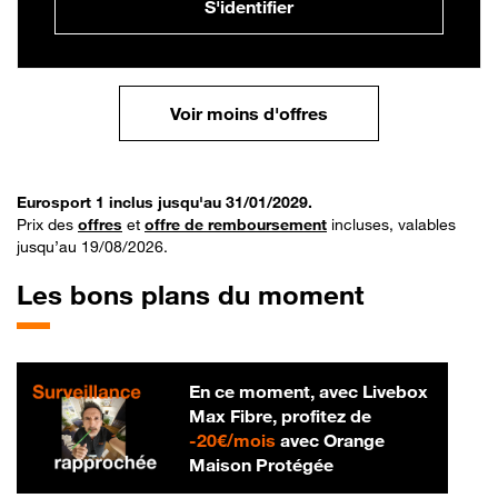
S'identifier
Voir moins d'offres
Eurosport 1 inclus jusqu'au 31/01/2029.
Prix des
offres
et
offre de remboursement
incluses, valables
jusqu’au 19/08/2026.
Les bons plans du moment
En ce moment, avec Livebox
Max Fibre, profitez de
20 € par mois
-
20€/mois
avec Orange
Maison Protégée