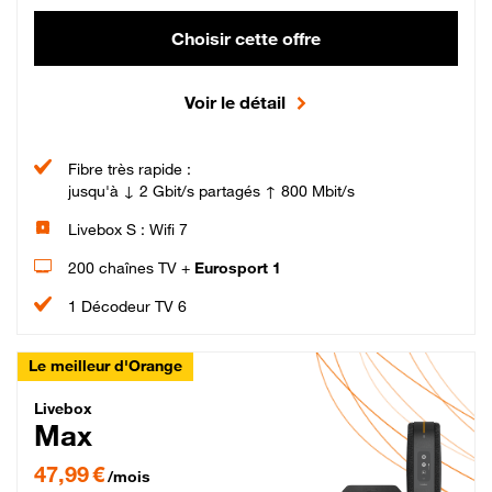
Choisir cette offre
Voir le détail
Fibre très rapide :
jusqu'à ↓ 2 Gbit/s partagés ↑ 800 Mbit/s
Livebox S : Wifi 7
200 chaînes TV +
Eurosport 1
1 Décodeur TV 6
Le meilleur d'Orange
Livebox Max Fibre
Livebox
Max
47,99 € par mois pendant 12 mois puis 57,99 € par mois, Engagement 12 moi
47,99 €
/mois