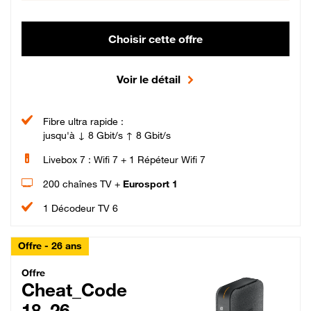
Choisir cette offre
Voir le détail
Fibre ultra rapide :
jusqu'à ↓ 8 Gbit/s ↑ 8 Gbit/s
Livebox 7 : Wifi 7 + 1 Répéteur Wifi 7
200 chaînes TV +
Eurosport 1
1 Décodeur TV 6
Offre - 26 ans
Cheat_Code Fibre_18_26
Offre
Cheat_Code
18_26