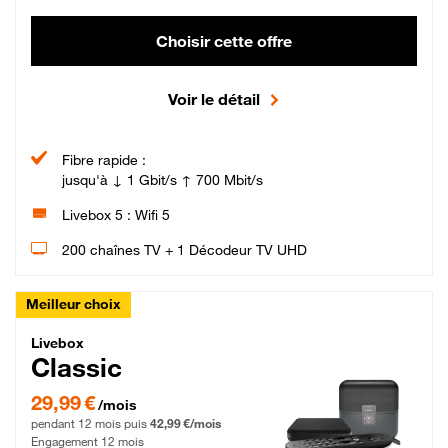
Choisir cette offre
Voir le détail
Fibre rapide :
jusqu'à ↓ 1 Gbit/s ↑ 700 Mbit/s
Livebox 5 : Wifi 5
200 chaînes TV + 1 Décodeur TV UHD
Meilleur choix
Livebox Classic Fibre
Livebox
Classic
29,99 € par mois pendant 12 mois puis 42,99 € par mois, Engagement 12 moi
29,99 €
/mois
pendant 12 mois puis
42,99 €/mois
Engagement 12 mois