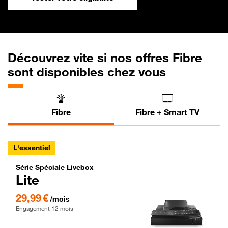
Découvrez vite si nos offres Fibre
sont disponibles chez vous
Fibre
Fibre + Smart TV
L'essentiel
Série Spéciale Livebox Lite Fibre
Série Spéciale Livebox
Lite
29,99 € par mois , Engagement 12 mois
29,99 €
/mois
Engagement 12 mois