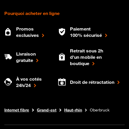
Pourquoi acheter en ligne
Promos
Paiement
exclusives
100% sécurisé
Retrait sous 2h
Livraison
d'un mobile en
gratuite
boutique
À vos cotés
Droit de rétractation
24h/24
Boutique Orange
Internet fibre
Grand-est
Haut-rhin
Oberbruck