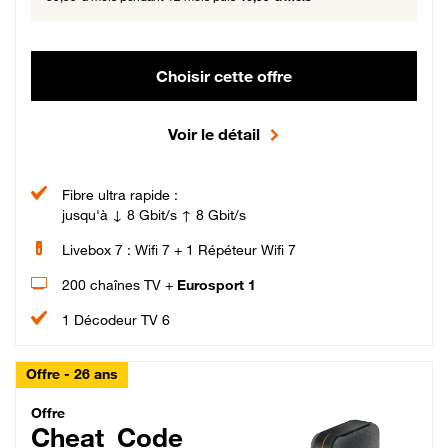
Choisir cette offre
Voir le détail
Fibre ultra rapide :
jusqu'à ↓ 8 Gbit/s ↑ 8 Gbit/s
Livebox 7 : Wifi 7 + 1 Répéteur Wifi 7
200 chaînes TV +
Eurosport 1
1 Décodeur TV 6
Offre - 26 ans
Cheat_Code Fibre_18_26
Offre
Cheat_Code