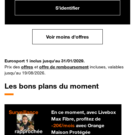
S'identifier
Voir moins d'offres
Eurosport 1 inclus jusqu'au 31/01/2029.
Prix des
offres
et
offre de remboursement
incluses, valables
jusqu’au 19/08/2026.
Les bons plans du moment
En ce moment, avec Livebox
Max Fibre, profitez de
20 € par mois
-
20€/mois
avec Orange
Maison Protégée