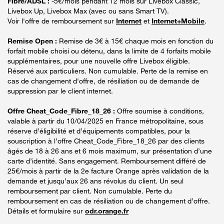
Fibre/ADSL :
-5€/mois pendant 12 mois sur Livebox Classic,
Livebox Up, Livebox Max (avec ou sans Smart TV).
Voir l'offre de remboursement sur
Internet
et
Internet+Mobile
.
Remise Open :
Remise de 3€ à 15€ chaque mois en fonction du
forfait mobile choisi ou détenu, dans la limite de 4 forfaits mobile
supplémentaires, pour une nouvelle offre Livebox éligible.
Réservé aux particuliers. Non cumulable. Perte de la remise en
cas de changement d'offre, de résiliation ou de demande de
suppression par le client internet.
Offre Cheat_Code_Fibre_18_26 :
Offre soumise à conditions,
valable à partir du 10/04/2025 en France métropolitaine, sous
réserve d’éligibilité et d’équipements compatibles, pour la
souscription à l’offre Cheat_Code_Fibre_18_26 par des clients
âgés de 18 à 26 ans et 6 mois maximum, sur présentation d’une
carte d’identité. Sans engagement. Remboursement différé de
25€/mois à partir de la 2e facture Orange après validation de la
demande et jusqu’aux 26 ans révolus du client. Un seul
remboursement par client. Non cumulable. Perte du
remboursement en cas de résiliation ou de changement d’offre.
Détails et formulaire sur
odr.orange.fr