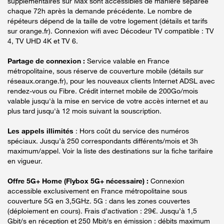
supplémentaires sur Max sont accessibles de manière séparée
chaque 72h après la demande précédente. Le nombre de
répéteurs dépend de la taille de votre logement (détails et tarifs
sur orange.fr). Connexion wifi avec Décodeur TV compatible : TV
4, TV UHD 4K et TV 6.
Partage de connexion :
Service valable en France
métropolitaine, sous réserve de couverture mobile (détails sur
réseaux.orange.fr), pour les nouveaux clients Internet ADSL avec
rendez-vous ou Fibre. Crédit internet mobile de 200Go/mois
valable jusqu'à la mise en service de votre accès internet et au
plus tard jusqu'à 12 mois suivant la souscription.
Les appels illimités
: Hors coût du service des numéros
spéciaux. Jusqu’à 250 correspondants différents/mois et 3h
maximum/appel. Voir la liste des destinations sur la fiche tarifaire
en vigueur.
Offre 5G+ Home (Flybox 5G+ nécessaire) :
Connexion
accessible exclusivement en France métropolitaine sous
couverture 5G en 3,5GHz. 5G : dans les zones couvertes
(déploiement en cours). Frais d’activation : 29€. Jusqu’à 1,5
Gbit/s en réception et 250 Mbit/s en émission : débits maximum