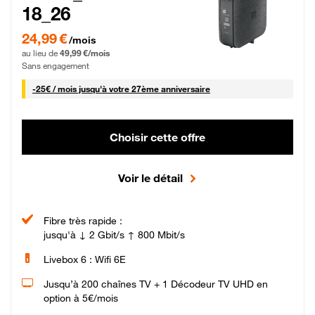
18_26
24,99 € par mois pendant 0 mois puis 49,99 € par mois, Sans engagement
24,99 €
/mois
au lieu de
49,99 €/mois
Sans engagement
25 € par mois
-
25€ / mois
jusqu'à votre 27ème anniversaire
Choisir cette offre
Voir le détail
Fibre très rapide :
jusqu'à ↓ 2 Gbit/s ↑ 800 Mbit/s
Livebox 6 : Wifi 6E
Jusqu’à 200 chaînes TV + 1 Décodeur TV UHD en
option à 5€/mois