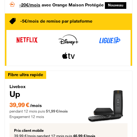
-20€/mois
avec Orange Maison Protégée
Nouveau
-5€/mois de remise par plateforme
Fibre ultra rapide
Livebox Up Fibre
Livebox
Up
39,99 € par mois pendant 12 mois puis 51,99 € par mois, Engagement 12 moi
39,99 €
/mois
pendant 12 mois puis
51,99 €/mois
Engagement 12 mois
Prix client mobile
39,99 €/mois
pendant 12 mois puis
46,99 €/mois