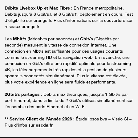
Débits Livebox Up et Max Fibre :
En France métropolitaine.
Débits jusqu’à 8 Gbit/s↓ et 8 Gbit/s↑, déploiement en cours. Test
d’éligibilité sur orange.fr. Plus d’informations sur la couverture sur
reseaux.orange.fr
Les
Mbit/s
(Mégabits par seconde) et
Gbit/s
(Gigabits par
seconde) mesurent la vitesse de connexion Internet. Une
connexion en Mbt/s est suffisante pour des usages courants
comme le streaming HD et la navigation web. En revanche, une
connexion en Gbt/s offre une rapidité optimale pour le streaming
4K, les téléchargements très rapides et la gestion de plusieurs
appareils connectés simultanément. Plus la vitesse est élevée,
plus votre expérience en ligne sera fluide et performante.
2Gbit/s partagés
: Débits max théoriques, jusqu’à 1 Gbit/s par
port Ethernet, dans la limite de 2 Gbit/s utilisés simultanément sur
l’ensemble des ports Ethernet et en Wi-Fi.
** Service Client de l'Année 2026 :
Étude Ipsos bva – Viséo CI –
Plus d'infos sur
escda.fr