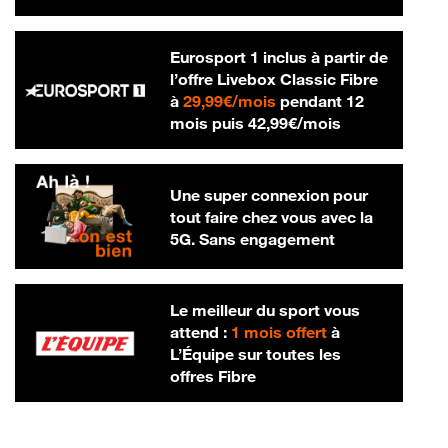
Eurosport 1 inclus à partir de
l’offre Livebox Classic Fibre
29,99 € par mois
à
29,99€/mois
pendant 12
42,99 € par m
mois puis
42,99€/mois
Une super connexion pour
tout faire chez vous avec la
5G. Sans engagement
Le meilleur du sport vous
attend :
1 mois offert
à
L’Équipe sur toutes les
offres Fibre