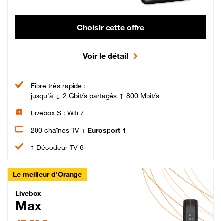
Choisir cette offre
Voir le détail
Fibre très rapide :
jusqu'à ↓ 2 Gbit/s partagés ↑ 800 Mbit/s
Livebox S : Wifi 7
200 chaînes TV +
Eurosport 1
1 Décodeur TV 6
Le meilleur d'Orange
Livebox Max Fibre
Livebox
Max
47,99 € par mois pendant 12 mois puis 57,99 € par mois, Engagement 12 moi