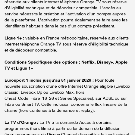
réservée aux clients internet téléphone Orange TV sous réserve
d’éligibilité technique et de décodeur compatible. L'accès au
service nécessite la création et l'activation d'un compte auprès
de la plateforme. L’activation pourra également se faire avec les
identifiants habituels dans le cas d’un compte préexistant.
Ligue 1+ :
valable en France métropolitaine, réservée aux clients
internet téléphone Orange TV sous réserve d’éligibilité technique
et de décodeur compatible.
Conditions Spécifiques des options :
Netflix
,
Disney+
,
Apple
TV
et
Ligue 1+
Eurosport 1 inclus jusqu’au 31 janvier 2029 :
Pour toute
nouvelle souscription d’une offre Internet Orange éligible (Livebox
Classic, Livebox Up ou Livebox Max, hors
Cheat_Code_Fibre_18_26 et Séries Spéciales), sur ADSL ou sur
Fibre ou Smart TV. Cette inclusion concerne le flux linéaire de la
chaine (hors contenus à la demande et replay).
La TV d'Orange :
La TV à la demande Accès à certains
programmes (hors films) à partir du lendemain de la diffusion
(hors programmes de Disney Channel disponibles le lundi suivant