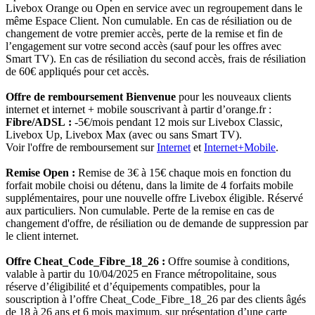
Livebox Orange ou Open en service avec un regroupement dans le
même Espace Client. Non cumulable. En cas de résiliation ou de
changement de votre premier accès, perte de la remise et fin de
l’engagement sur votre second accès (sauf pour les offres avec
Smart TV). En cas de résiliation du second accès, frais de résiliation
de 60€ appliqués pour cet accès.
Offre de remboursement Bienvenue
pour les nouveaux clients
internet et internet + mobile souscrivant à partir d’orange.fr :
Fibre/ADSL :
-5€/mois pendant 12 mois sur Livebox Classic,
Livebox Up, Livebox Max (avec ou sans Smart TV).
Voir l'offre de remboursement sur
Internet
et
Internet+Mobile
.
Remise Open :
Remise de 3€ à 15€ chaque mois en fonction du
forfait mobile choisi ou détenu, dans la limite de 4 forfaits mobile
supplémentaires, pour une nouvelle offre Livebox éligible. Réservé
aux particuliers. Non cumulable. Perte de la remise en cas de
changement d'offre, de résiliation ou de demande de suppression par
le client internet.
Offre Cheat_Code_Fibre_18_26 :
Offre soumise à conditions,
valable à partir du 10/04/2025 en France métropolitaine, sous
réserve d’éligibilité et d’équipements compatibles, pour la
souscription à l’offre Cheat_Code_Fibre_18_26 par des clients âgés
de 18 à 26 ans et 6 mois maximum, sur présentation d’une carte