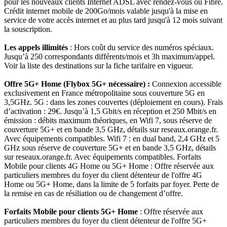
pour les nouveaux clients Internet ADSL avec rendez-vous ou Fibre.
Crédit internet mobile de 200Go/mois valable jusqu'à la mise en
service de votre accès internet et au plus tard jusqu'à 12 mois suivant
la souscription.
Les appels illimités
: Hors coût du service des numéros spéciaux.
Jusqu’à 250 correspondants différents/mois et 3h maximum/appel.
Voir la liste des destinations sur la fiche tarifaire en vigueur.
Offre 5G+ Home (Flybox 5G+ nécessaire) :
Connexion accessible
exclusivement en France métropolitaine sous couverture 5G en
3,5GHz. 5G : dans les zones couvertes (déploiement en cours). Frais
d’activation : 29€. Jusqu’à 1,5 Gbit/s en réception et 250 Mbit/s en
émission : débits maximum théoriques, en Wifi 7, sous réserve de
couverture 5G+ et en bande 3,5 GHz, détails sur reseaux.orange.fr.
Avec équipements compatibles. Wifi 7 : en dual band, 2,4 GHz et 5
GHz sous réserve de couverture 5G+ et en bande 3,5 GHz, détails
sur reseaux.orange.fr. Avec équipements compatibles. Forfaits
Mobile pour clients 4G Home ou 5G+ Home : Offre réservée aux
particuliers membres du foyer du client détenteur de l'offre 4G
Home ou 5G+ Home, dans la limite de 5 forfaits par foyer. Perte de
la remise en cas de résiliation ou de changement d’offre.
Forfaits Mobile pour clients 5G+ Home
: Offre réservée aux
particuliers membres du foyer du client détenteur de l'offre 5G+