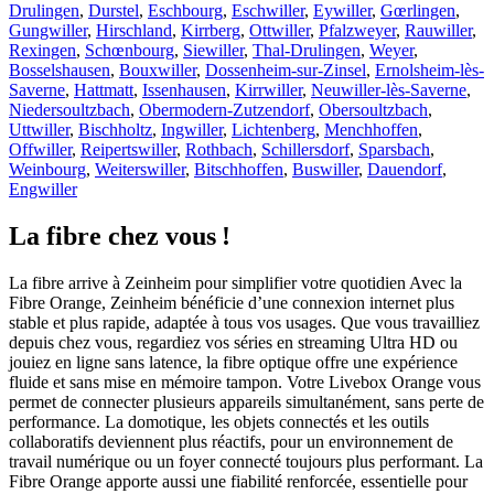
Drulingen
,
Durstel
,
Eschbourg
,
Eschwiller
,
Eywiller
,
Gœrlingen
,
Gungwiller
,
Hirschland
,
Kirrberg
,
Ottwiller
,
Pfalzweyer
,
Rauwiller
,
Rexingen
,
Schœnbourg
,
Siewiller
,
Thal-Drulingen
,
Weyer
,
Bosselshausen
,
Bouxwiller
,
Dossenheim-sur-Zinsel
,
Ernolsheim-lès-
Saverne
,
Hattmatt
,
Issenhausen
,
Kirrwiller
,
Neuwiller-lès-Saverne
,
Niedersoultzbach
,
Obermodern-Zutzendorf
,
Obersoultzbach
,
Uttwiller
,
Bischholtz
,
Ingwiller
,
Lichtenberg
,
Menchhoffen
,
Offwiller
,
Reipertswiller
,
Rothbach
,
Schillersdorf
,
Sparsbach
,
Weinbourg
,
Weiterswiller
,
Bitschhoffen
,
Buswiller
,
Dauendorf
,
Engwiller
La fibre chez vous !
La fibre arrive à Zeinheim pour simplifier votre quotidien Avec la
Fibre Orange, Zeinheim bénéficie d’une connexion internet plus
stable et plus rapide, adaptée à tous vos usages. Que vous travailliez
depuis chez vous, regardiez vos séries en streaming Ultra HD ou
jouiez en ligne sans latence, la fibre optique offre une expérience
fluide et sans mise en mémoire tampon. Votre Livebox Orange vous
permet de connecter plusieurs appareils simultanément, sans perte de
performance. La domotique, les objets connectés et les outils
collaboratifs deviennent plus réactifs, pour un environnement de
travail numérique ou un foyer connecté toujours plus performant. La
Fibre Orange apporte aussi une fiabilité renforcée, essentielle pour