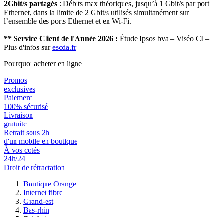
2Gbit/s partagés
: Débits max théoriques, jusqu’à 1 Gbit/s par port
Ethernet, dans la limite de 2 Gbit/s utilisés simultanément sur
l’ensemble des ports Ethernet et en Wi-Fi.
** Service Client de l'Année 2026 :
Étude Ipsos bva – Viséo CI –
Plus d'infos sur
escda.fr
Pourquoi acheter en ligne
Promos
exclusives
Paiement
100% sécurisé
Livraison
gratuite
Retrait sous 2h
d'un mobile en boutique
À vos cotés
24h/24
Droit de rétractation
Boutique Orange
Internet fibre
Grand-est
Bas-rhin