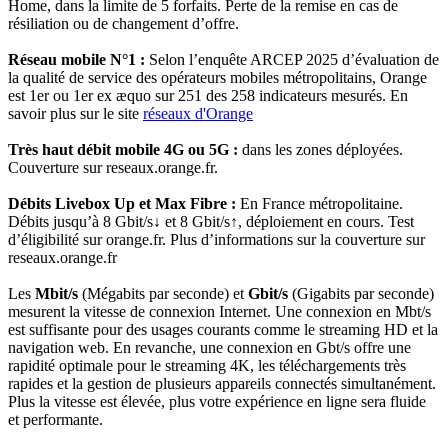
Home, dans la limite de 5 forfaits. Perte de la remise en cas de
résiliation ou de changement d’offre.
Réseau mobile N°1 :
Selon l’enquête ARCEP 2025 d’évaluation de
la qualité de service des opérateurs mobiles métropolitains, Orange
est 1er ou 1er ex æquo sur 251 des 258 indicateurs mesurés. En
savoir plus sur le site
réseaux d'Orange
Très haut débit mobile 4G ou 5G :
dans les zones déployées.
Couverture sur reseaux.orange.fr.
Débits Livebox Up et Max Fibre :
En France métropolitaine.
Débits jusqu’à 8 Gbit/s↓ et 8 Gbit/s↑, déploiement en cours. Test
d’éligibilité sur orange.fr. Plus d’informations sur la couverture sur
reseaux.orange.fr
Les
Mbit/s
(Mégabits par seconde) et
Gbit/s
(Gigabits par seconde)
mesurent la vitesse de connexion Internet. Une connexion en Mbt/s
est suffisante pour des usages courants comme le streaming HD et la
navigation web. En revanche, une connexion en Gbt/s offre une
rapidité optimale pour le streaming 4K, les téléchargements très
rapides et la gestion de plusieurs appareils connectés simultanément.
Plus la vitesse est élevée, plus votre expérience en ligne sera fluide
et performante.