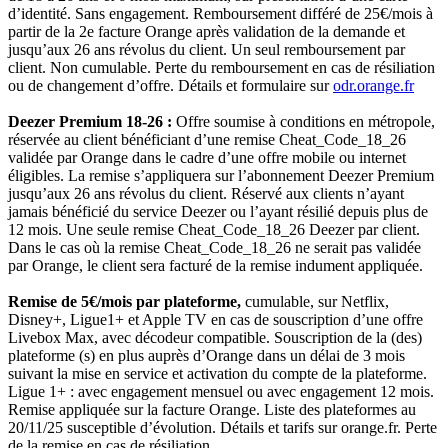
d’identité. Sans engagement. Remboursement différé de 25€/mois à
partir de la 2e facture Orange après validation de la demande et
jusqu’aux 26 ans révolus du client. Un seul remboursement par
client. Non cumulable. Perte du remboursement en cas de résiliation
ou de changement d’offre. Détails et formulaire sur
odr.orange.fr
Deezer Premium 18-26 :
Offre soumise à conditions en métropole,
réservée au client bénéficiant d’une remise Cheat_Code_18_26
validée par Orange dans le cadre d’une offre mobile ou internet
éligibles. La remise s’appliquera sur l’abonnement Deezer Premium
jusqu’aux 26 ans révolus du client. Réservé aux clients n’ayant
jamais bénéficié du service Deezer ou l’ayant résilié depuis plus de
12 mois. Une seule remise Cheat_Code_18_26 Deezer par client.
Dans le cas où la remise Cheat_Code_18_26 ne serait pas validée
par Orange, le client sera facturé de la remise indument appliquée.
Remise de 5€/mois par plateforme,
cumulable, sur Netflix,
Disney+, Ligue1+ et Apple TV en cas de souscription d’une offre
Livebox Max, avec décodeur compatible. Souscription de la (des)
plateforme (s) en plus auprès d’Orange dans un délai de 3 mois
suivant la mise en service et activation du compte de la plateforme.
Ligue 1+ : avec engagement mensuel ou avec engagement 12 mois.
Remise appliquée sur la facture Orange. Liste des plateformes au
20/11/25 susceptible d’évolution. Détails et tarifs sur orange.fr. Perte
de la remise en cas de résiliation.