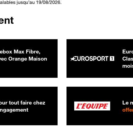
valables jusqu’au 19/08/2026.
ent
ebox Max Fibre,
Euro
 € par mois
ec Orange Maison
Clas
moi
ur tout faire chez
Le m
 engagement
offe