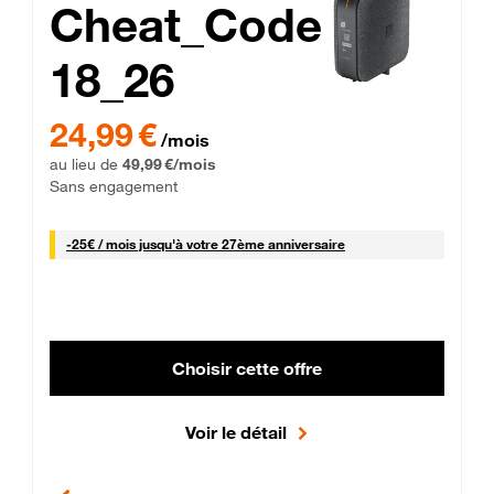
Cheat_Code
18_26
 Engagement 12 mois
24,99 € par mois pendant 0 mois puis 49,99 € par mois, Sans 
24,99 €
/mois
au lieu de
49,99 €/mois
Sans engagement
25 € par mois
-
25€ / mois
jusqu'à votre 27ème anniversaire
Choisir cette offre
Voir le détail