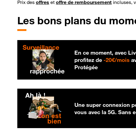
Prix des
offres
et
offre de remboursement
incluses, 
Les bons plans du mom
En ce moment, avec Liv
20
profitez de
-
20€/mois
av
Protégée
Une super connexion po
vous avec la 5G. Sans