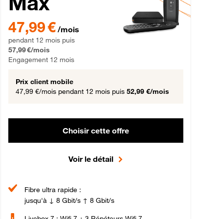
Max
gement 12 mois
47,99 € par mois pendant 12 mois puis 57,99 € par mois, Engageme
47,99 €
/mois
pendant 12 mois puis
57,99 €/mois
Engagement 12 mois
Prix client mobile
47,99 €/mois
pendant 12 mois puis
52,99 €/mois
Choisir cette offre
Voir le détail
Fibre ultra rapide :
jusqu'à ↓ 8 Gbit/s ↑ 8 Gbit/s
Livebox 7 : Wifi 7 + 3 Répéteurs Wifi 7