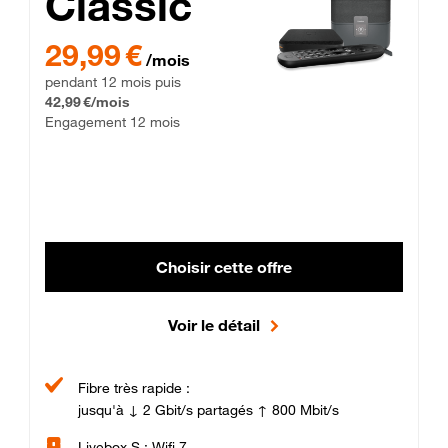
Classic
29,99 € par mois pendant 12 mois puis 42,99 € par mois, Enga
29,99 €
/mois
pendant 12 mois puis
42,99 €/mois
Engagement 12 mois
Choisir cette offre
Voir le détail
Fibre très rapide :
jusqu'à ↓ 2 Gbit/s partagés ↑ 800 Mbit/s
Livebox S : Wifi 7