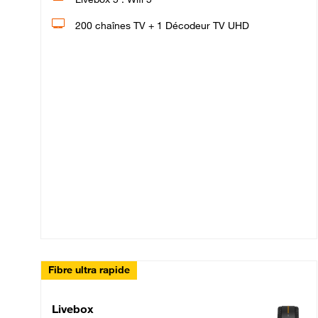
200 chaînes TV + 1 Décodeur TV UHD
Fibre ultra rapide
Livebox Up Fibre
Livebox