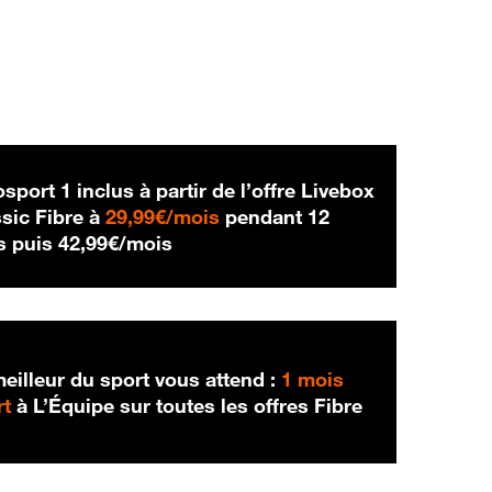
sport 1 inclus à partir de l’offre Livebox
29,99 € par mois
sic Fibre à
29,99€/mois
pendant 12
42,99 € par mois
s puis
42,99€/mois
eilleur du sport vous attend :
1 mois
rt
à L’Équipe sur toutes les offres Fibre