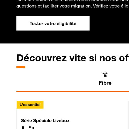
questions et faciliter votre migration. Vérifiez votre éli
Tester votre éligibilité
Découvrez vite si nos of
Fibre
L'essentiel
Série Spéciale Livebox 
Série Spéciale Livebox