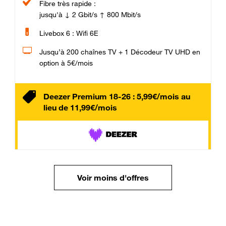
Fibre très rapide :
jusqu'à ↓ 2 Gbit/s ↑ 800 Mbit/s
Livebox 6 : Wifi 6E
Jusqu’à 200 chaînes TV + 1 Décodeur TV UHD en
option à 5€/mois
Deezer Premium 18-26 : 5,99€/mois au
lieu de 11,99€/mois
Voir moins d'offres