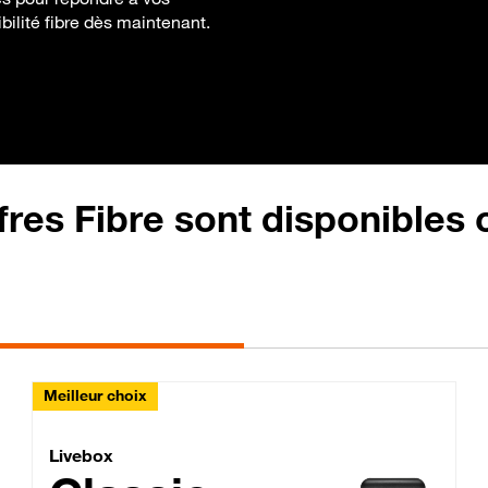
gibilité fibre dès maintenant.
fres Fibre sont disponibles
Meilleur choix
Lite Fibre
Livebox Classic Fibre
Livebox