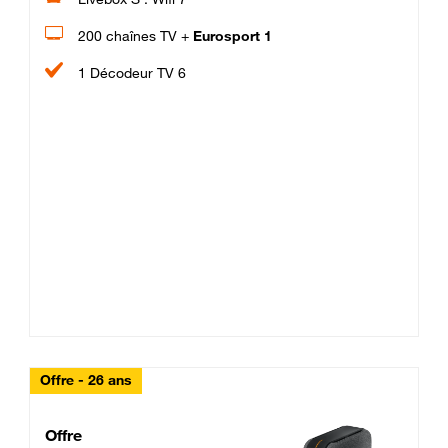
200 chaînes TV +
Eurosport 1
1 Décodeur TV 6
Offre - 26 ans
Cheat_Code Fibre_18_26
Offre