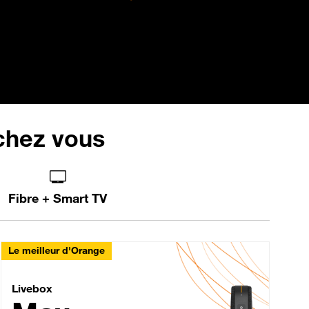
 chez vous
Fibre + Smart TV
Le meilleur d'Orange
Livebox Max Fibre
Livebox