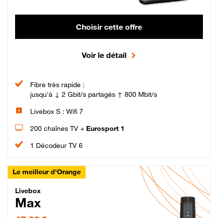
Choisir cette offre
Voir le détail
Fibre très rapide :
jusqu'à ↓ 2 Gbit/s partagés ↑ 800 Mbit/s
Livebox S : Wifi 7
200 chaînes TV +
Eurosport 1
1 Décodeur TV 6
Le meilleur d'Orange
Livebox Max Fibre
Livebox
Max
47,99 € par mois pendant 12 mois puis 57,99 € par mois, Engagement 12 moi