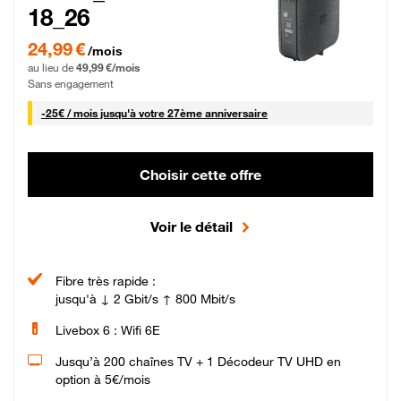
18_26
24,99 € par mois pendant 0 mois puis 49,99 € par mois, Sans engagement
24,99 €
/mois
au lieu de
49,99 €/mois
Sans engagement
25 € par mois
-
25€ / mois
jusqu'à votre 27ème anniversaire
Choisir cette offre
Voir le détail
Fibre très rapide :
jusqu'à ↓ 2 Gbit/s ↑ 800 Mbit/s
Livebox 6 : Wifi 6E
Jusqu’à 200 chaînes TV + 1 Décodeur TV UHD en
option à 5€/mois