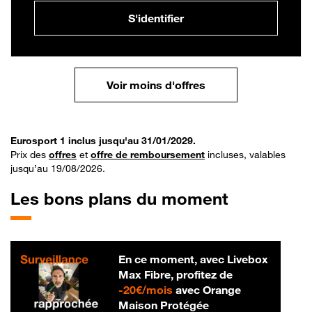
S'identifier
Voir moins d'offres
Eurosport 1 inclus jusqu'au 31/01/2029.
Prix des
offres
et
offre de remboursement
incluses, valables
jusqu’au 19/08/2026.
Les bons plans du moment
En ce moment, avec Livebox
Max Fibre, profitez de
20 € par mois
-
20€/mois
avec Orange
Maison Protégée