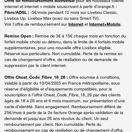
Offre de remboursement Bienvenue
pour les nouveaux clients
internet et internet + mobile souscrivant à partir d’orange.fr :
Fibre/ADSL :
-5€/mois pendant 12 mois sur Livebox Classic,
Livebox Up, Livebox Max (avec ou sans Smart TV).
Voir l'offre de remboursement sur
Internet
et
Internet+Mobile
.
Remise Open :
Remise de 3€ à 15€ chaque mois en fonction du
forfait mobile choisi ou détenu, dans la limite de 4 forfaits mobile
supplémentaires, pour une nouvelle offre Livebox éligible.
Réservé aux particuliers. Non cumulable. Perte de la remise en
cas de changement d'offre, de résiliation ou de demande de
suppression par le client internet.
Offre Cheat_Code_Fibre_18_26 :
Offre soumise à conditions,
valable à partir du 10/04/2025 en France métropolitaine, sous
réserve d’éligibilité et d’équipements compatibles, pour la
souscription à l’offre Cheat_Code_Fibre_18_26 par des clients
âgés de 18 à 26 ans et 6 mois maximum, sur présentation d’une
carte d’identité. Sans engagement. Remboursement différé de
25€/mois à partir de la 2e facture Orange après validation de la
demande et jusqu’aux 26 ans révolus du client. Un seul
remboursement par client. Non cumulable. Perte du
remboursement en cas de résiliation ou de changement d’offre.