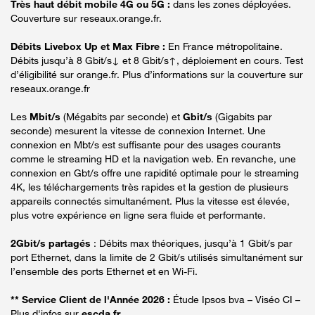
Très haut débit mobile 4G ou 5G :
dans les zones déployées.
Couverture sur reseaux.orange.fr.
Débits Livebox Up et Max Fibre :
En France métropolitaine.
Débits jusqu’à 8 Gbit/s↓ et 8 Gbit/s↑, déploiement en cours. Test
d’éligibilité sur orange.fr. Plus d’informations sur la couverture sur
reseaux.orange.fr
Les
Mbit/s
(Mégabits par seconde) et
Gbit/s
(Gigabits par
seconde) mesurent la vitesse de connexion Internet. Une
connexion en Mbt/s est suffisante pour des usages courants
comme le streaming HD et la navigation web. En revanche, une
connexion en Gbt/s offre une rapidité optimale pour le streaming
4K, les téléchargements très rapides et la gestion de plusieurs
appareils connectés simultanément. Plus la vitesse est élevée,
plus votre expérience en ligne sera fluide et performante.
2Gbit/s partagés
: Débits max théoriques, jusqu’à 1 Gbit/s par
port Ethernet, dans la limite de 2 Gbit/s utilisés simultanément sur
l’ensemble des ports Ethernet et en Wi-Fi.
** Service Client de l'Année 2026 :
Étude Ipsos bva – Viséo CI –
Plus d'infos sur
escda.fr