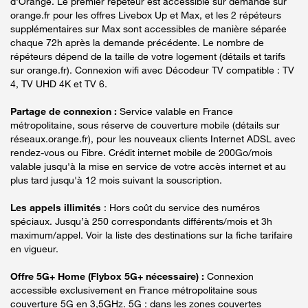
d'Orange. Le premier répéteur est accessible sur demande sur
orange.fr pour les offres Livebox Up et Max, et les 2 répéteurs
supplémentaires sur Max sont accessibles de manière séparée
chaque 72h après la demande précédente. Le nombre de
répéteurs dépend de la taille de votre logement (détails et tarifs
sur orange.fr). Connexion wifi avec Décodeur TV compatible : TV
4, TV UHD 4K et TV 6.
Partage de connexion :
Service valable en France
métropolitaine, sous réserve de couverture mobile (détails sur
réseaux.orange.fr), pour les nouveaux clients Internet ADSL avec
rendez-vous ou Fibre. Crédit internet mobile de 200Go/mois
valable jusqu'à la mise en service de votre accès internet et au
plus tard jusqu'à 12 mois suivant la souscription.
Les appels illimités
: Hors coût du service des numéros
spéciaux. Jusqu’à 250 correspondants différents/mois et 3h
maximum/appel. Voir la liste des destinations sur la fiche tarifaire
en vigueur.
Offre 5G+ Home (Flybox 5G+ nécessaire) :
Connexion
accessible exclusivement en France métropolitaine sous
couverture 5G en 3,5GHz. 5G : dans les zones couvertes