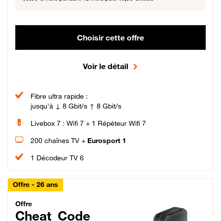
Choisir cette offre
Voir le détail
Fibre ultra rapide :
jusqu'à ↓ 8 Gbit/s ↑ 8 Gbit/s
Livebox 7 : Wifi 7 + 1 Répéteur Wifi 7
200 chaînes TV +
Eurosport 1
1 Décodeur TV 6
Offre - 26 ans
Cheat_Code Fibre_18_26
Offre
Cheat_Code