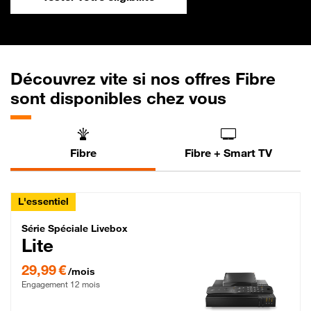
Découvrez vite si nos offres Fibre
sont disponibles chez vous
Fibre
Fibre + Smart TV
L'essentiel
Série Spéciale Livebox Lite Fibre
Série Spéciale Livebox
Lite
29,99 € par mois , Engagement 12 mois
29,99 €
/mois
Engagement 12 mois