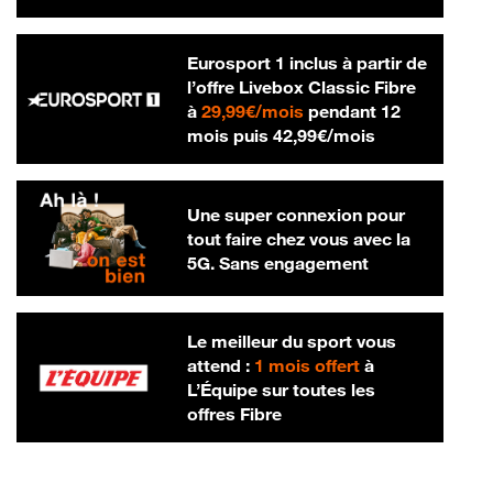
Eurosport 1 inclus à partir de
l’offre Livebox Classic Fibre
29,99 € par mois
à
29,99€/mois
pendant 12
42,99 € par m
mois puis
42,99€/mois
Une super connexion pour
tout faire chez vous avec la
5G. Sans engagement
Le meilleur du sport vous
attend :
1 mois offert
à
L’Équipe sur toutes les
offres Fibre