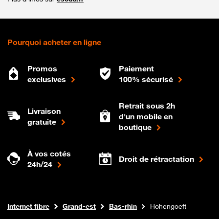
Pourquoi acheter en ligne
Promos
Paiement
exclusives
100% sécurisé
Retrait sous 2h
Livraison
d'un mobile en
gratuite
boutique
À vos cotés
Droit de rétractation
24h/24
Boutique Orange
Internet fibre
Grand-est
Bas-rhin
Hohengoeft