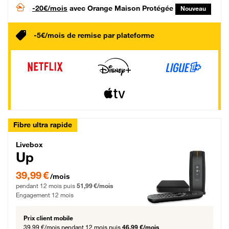
-20€/mois
avec Orange Maison Protégée
Nouveau
-5€/mois de remise par plateforme
Fibre ultra rapide
Livebox Up Fibre
Livebox
Up
39,99 € par mois pendant 12 mois puis 51,99 € par mois, Engagement 12 moi
39,99 €
/mois
pendant 12 mois puis
51,99 €/mois
Engagement 12 mois
Prix client mobile
39,99 €/mois
pendant 12 mois puis
46,99 €/mois