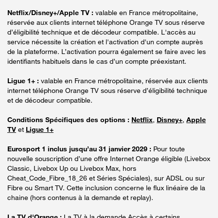
Netflix/Disney+/Apple TV :
valable en France métropolitaine,
réservée aux clients internet téléphone Orange TV sous réserve
d’éligibilité technique et de décodeur compatible. L'accès au
service nécessite la création et l'activation d'un compte auprès
de la plateforme. L’activation pourra également se faire avec les
identifiants habituels dans le cas d’un compte préexistant.
Ligue 1+ :
valable en France métropolitaine, réservée aux clients
internet téléphone Orange TV sous réserve d’éligibilité technique
et de décodeur compatible.
Conditions Spécifiques des options :
Netflix
,
Disney+
,
Apple
TV
et
Ligue 1+
Eurosport 1 inclus jusqu’au 31 janvier 2029 :
Pour toute
nouvelle souscription d’une offre Internet Orange éligible (Livebox
Classic, Livebox Up ou Livebox Max, hors
Cheat_Code_Fibre_18_26 et Séries Spéciales), sur ADSL ou sur
Fibre ou Smart TV. Cette inclusion concerne le flux linéaire de la
chaine (hors contenus à la demande et replay).
La TV d'Orange :
La TV à la demande Accès à certains