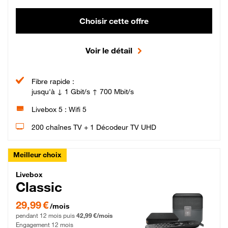
Choisir cette offre
Voir le détail
Fibre rapide :
jusqu'à ↓ 1 Gbit/s ↑ 700 Mbit/s
Livebox 5 : Wifi 5
200 chaînes TV + 1 Décodeur TV UHD
Meilleur choix
Livebox Classic Fibre
Livebox
Classic
29,99 € par mois pendant 12 mois puis 42,99 € par mois, Engagement 12 moi
29,99 €
/mois
pendant 12 mois puis
42,99 €/mois
Engagement 12 mois