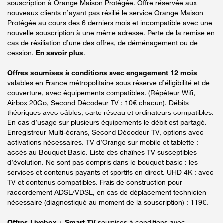
souscription à Orange Maison Protégée. Offre réservée aux
nouveaux clients n’ayant pas résilié le service Orange Maison
Protégée au cours des 6 derniers mois et incompatible avec une
nouvelle souscription à une même adresse. Perte de la remise en
cas de résiliation d’une des offres, de déménagement ou de
cession.
En savoir plus
.
Offres soumises à conditions avec engagement 12 mois
valables en France métropolitaine sous réserve d’éligibilité et de
couverture, avec équipements compatibles. (Répéteur Wifi,
Airbox 20Go, Second Décodeur TV : 10€ chacun). Débits
théoriques avec câbles, carte réseau et ordinateurs compatibles.
En cas d’usage sur plusieurs équipements le débit est partagé.
Enregistreur Multi-écrans, Second Décodeur TV, options avec
activations nécessaires. TV d’Orange sur mobile et tablette :
accès au Bouquet Basic. Liste des chaînes TV susceptibles
d’évolution. Ne sont pas compris dans le bouquet basic : les
services et contenus payants et sportifs en direct. UHD 4K : avec
TV et contenus compatibles. Frais de construction pour
raccordement ADSL/VDSL, en cas de déplacement technicien
nécessaire (diagnostiqué au moment de la souscription) : 119€.
Offres Livebox + Smart TV
soumises à conditions avec