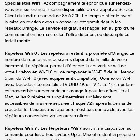
Spécialistes Wifi
: Accompagnement téléphonique sur rendez-
vous pris sur orange.fr selon disponibilité ou via appel au Service
Client du lundi au samedi de 8h à 20h. Le temps d’attente avant
la mise en relation avec un conseiller est gratuit depuis les
réseaux Orange. Le service est gratuit et l’appel est au prix d’une
communication normale selon l’offre détenue, ou décompté du
forfait mobile.
Répéteur Wifi 6
: Les répéteurs restent la propriété d’Orange. Le
nombre de répéteurs nécessaires dépend de la taille de votre
logement. Le répéteur permet d’étendre la couverture wifi de
votre Livebox en Wi-Fi 6 ou de remplacer le Wi-Fi 5 de la Livebox
5 par du Wi-Fi 6 (avec équipement compatible). Connexion Wi-Fi
avec Décodeur compatible : TV UHD 4K et TV 4. Le 1er répéteur
est accessible sur demande sur orange.fr pour les offres Up et
Max, et les 2 répéteurs supplémentaires sur Max sont
accessibles de manière séparée chaque 72h après la demande
précédente. L’accès aux répéteurs n’est pas cumulable avec les
répéteurs accessibles via les autres offres.
Répéteur Wifi 7
: Les Répéteurs Wifi 7 sont mis à disposition sur
demande pour les offres Livebox Up et Max et restent la propriété