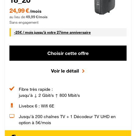
24,99 € par mois pendant 0 mois puis 49,99 € par mois, Sans engagement
24,99 €
/mois
au lieu de
49,99 €/mois
Sans engagement
25 € par mois
-
25€ / mois
jusqu'à votre 27ème anniversaire
Choisir cette offre
Voir le détail
Fibre très rapide :
jusqu'à ↓ 2 Gbit/s ↑ 800 Mbit/s
Livebox 6 : Wifi 6E
Jusqu’à 200 chaînes TV + 1 Décodeur TV UHD en
option à 5€/mois