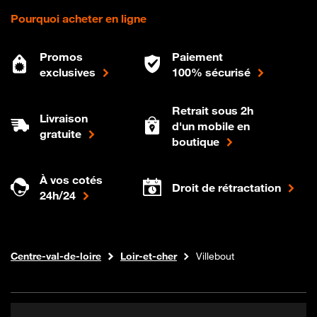
Pourquoi acheter en ligne
Promos
Paiement
exclusives
100% sécurisé
Retrait sous 2h
Livraison
d'un mobile en
gratuite
boutique
À vos cotés
Droit de rétractation
24h/24
Internet fibre
Boutique Orange
Centre-val-de-loire
Loir-et-cher
Villebout