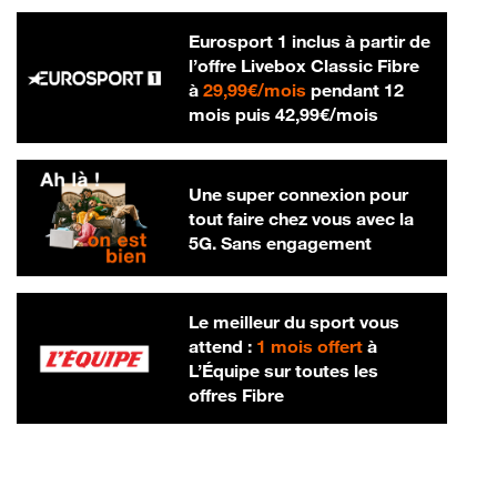
Eurosport 1 inclus à partir de
l’offre Livebox Classic Fibre
29,99 € par mois
à
29,99€/mois
pendant 12
42,99 € par m
mois puis
42,99€/mois
Une super connexion pour
tout faire chez vous avec la
5G. Sans engagement
Le meilleur du sport vous
attend :
1 mois offert
à
L’Équipe sur toutes les
offres Fibre