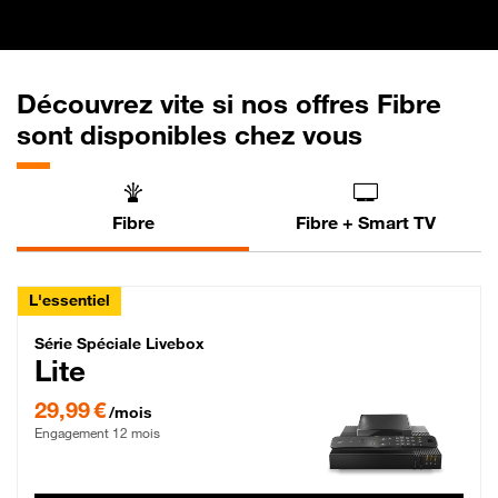
Découvrez vite si nos offres Fibre
sont disponibles chez vous
Fibre
Fibre + Smart TV
L'essentiel
Série Spéciale Livebox Lite Fibre
Série Spéciale Livebox
Lite
29,99 € par mois , Engagement 12 mois
29,99 €
/mois
Engagement 12 mois