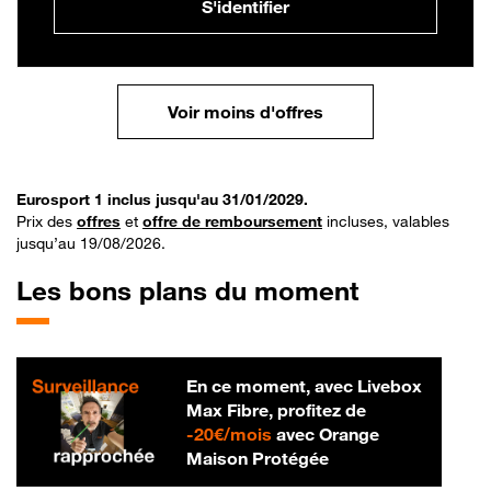
S'identifier
Voir moins d'offres
Eurosport 1 inclus jusqu'au 31/01/2029.
Prix des
offres
et
offre de remboursement
incluses, valables
jusqu’au 19/08/2026.
Les bons plans du moment
En ce moment, avec Livebox
Max Fibre, profitez de
20 € par mois
-
20€/mois
avec Orange
Maison Protégée