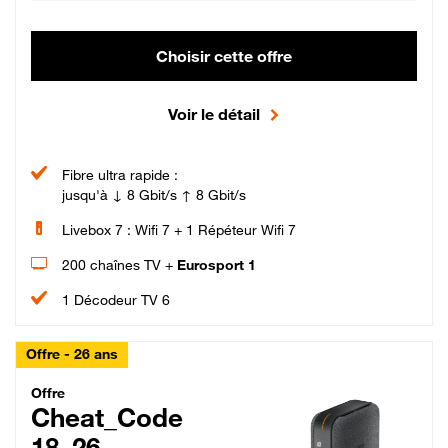
Choisir cette offre
Voir le détail
Fibre ultra rapide :
jusqu'à ↓ 8 Gbit/s ↑ 8 Gbit/s
Livebox 7 : Wifi 7 + 1 Répéteur Wifi 7
200 chaînes TV +
Eurosport 1
1 Décodeur TV 6
Offre - 26 ans
Cheat_Code Fibre_18_26
Offre
Cheat_Code
18_26