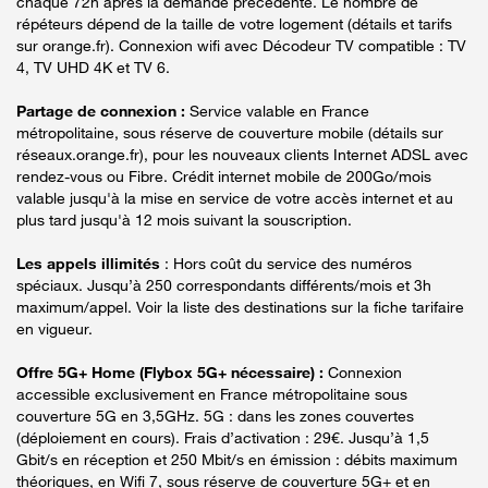
chaque 72h après la demande précédente. Le nombre de
répéteurs dépend de la taille de votre logement (détails et tarifs
sur orange.fr). Connexion wifi avec Décodeur TV compatible : TV
4, TV UHD 4K et TV 6.
Partage de connexion :
Service valable en France
métropolitaine, sous réserve de couverture mobile (détails sur
réseaux.orange.fr), pour les nouveaux clients Internet ADSL avec
rendez-vous ou Fibre. Crédit internet mobile de 200Go/mois
valable jusqu'à la mise en service de votre accès internet et au
plus tard jusqu'à 12 mois suivant la souscription.
Les appels illimités
: Hors coût du service des numéros
spéciaux. Jusqu’à 250 correspondants différents/mois et 3h
maximum/appel. Voir la liste des destinations sur la fiche tarifaire
en vigueur.
Offre 5G+ Home (Flybox 5G+ nécessaire) :
Connexion
accessible exclusivement en France métropolitaine sous
couverture 5G en 3,5GHz. 5G : dans les zones couvertes
(déploiement en cours). Frais d’activation : 29€. Jusqu’à 1,5
Gbit/s en réception et 250 Mbit/s en émission : débits maximum
théoriques, en Wifi 7, sous réserve de couverture 5G+ et en