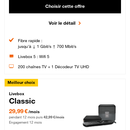
Choisir cette offre
Voir le détail
Fibre rapide :
jusqu'à ↓ 1 Gbit/s ↑ 700 Mbit/s
Livebox 5 : Wifi 5
200 chaînes TV + 1 Décodeur TV UHD
Meilleur choix
Livebox Classic Fibre
Livebox
Classic
29,99 € par mois pendant 12 mois puis 42,99 € par mois, Engagement 12 moi
29,99 €
/mois
pendant 12 mois puis
42,99 €/mois
Engagement 12 mois