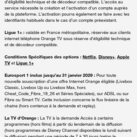
d’éligibilité technique et de décodeur compatible. L'accès au
service nécessite la création et l'activation d'un compte auprès
de la plateforme. L’activation pourra également se faire avec les
identifiants habituels dans le cas d’un compte préexistant.
Ligue 1+ :
valable en France métropolitaine, réservée aux clients
internet téléphone Orange TV sous réserve d’éligibilité technique
et de décodeur compatible.
Conditions Spécifiques des options :
Netflix
,
Disney+
,
Apple
TV
et
Ligue 1+
Eurosport 1 inclus jusqu’au 31 janvier 2029 :
Pour toute
nouvelle souscription d’une offre Internet Orange éligible (Livebox
Classic, Livebox Up ou Livebox Max, hors
Cheat_Code_Fibre_18_26 et Séries Spéciales), sur ADSL ou sur
Fibre ou Smart TV. Cette inclusion concerne le flux linéaire de la
chaine (hors contenus à la demande et replay).
La TV d'Orange :
La TV à la demande Accès à certains
programmes (hors films) à partir du lendemain de la diffusion
(hors programmes de Disney Channel disponibles le lundi suivant
la diffusion) pendant une période de 7 à 30 jours (selon le