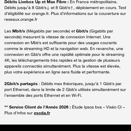
Débits Livebox Up et Max Fibre :
En France métropolitaine.
Débits jusqu’à 8 Gbit/s↓ et 8 Gbit/s↑, déploiement en cours. Test
d’éligibilité sur orange.fr. Plus d’informations sur la couverture sur
reseaux.orange.fr
Les
Mbit/s
(Mégabits par seconde) et
Gbit/s
(Gigabits par
seconde) mesurent la vitesse de connexion Internet. Une
connexion en Mbt/s est suffisante pour des usages courants
comme le streaming HD et la navigation web. En revanche, une
connexion en Gbt/s offre une rapidité optimale pour le streaming
4K, les téléchargements très rapides et la gestion de plusieurs
appareils connectés simultanément. Plus la vitesse est élevée,
plus votre expérience en ligne sera fluide et performante.
2Gbit/s partagés
: Débits max théoriques, jusqu’à 1 Gbit/s par
port Ethernet, dans la limite de 2 Gbit/s utilisés simultanément sur
l’ensemble des ports Ethernet et en Wi-Fi.
** Service Client de l'Année 2026 :
Étude Ipsos bva – Viséo CI –
Plus d'infos sur
escda.fr