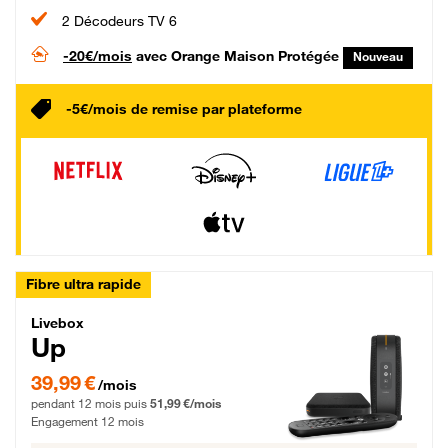
2 Décodeurs TV 6
-20€/mois
avec Orange Maison Protégée
Nouveau
-5€/mois de remise par plateforme
Fibre ultra rapide
Livebox Up Fibre
Livebox
Up
39,99 € par mois pendant 12 mois puis 51,99 € par mois, Engagement 12 moi
39,99 €
/mois
pendant 12 mois puis
51,99 €/mois
Engagement 12 mois