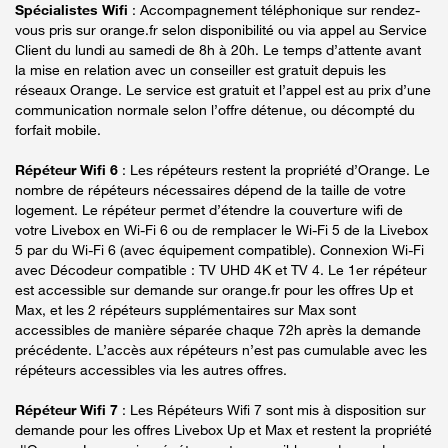
Spécialistes Wifi
: Accompagnement téléphonique sur rendez-
vous pris sur orange.fr selon disponibilité ou via appel au Service
Client du lundi au samedi de 8h à 20h. Le temps d’attente avant
la mise en relation avec un conseiller est gratuit depuis les
réseaux Orange. Le service est gratuit et l’appel est au prix d’une
communication normale selon l’offre détenue, ou décompté du
forfait mobile.
Répéteur Wifi 6
: Les répéteurs restent la propriété d’Orange. Le
nombre de répéteurs nécessaires dépend de la taille de votre
logement. Le répéteur permet d’étendre la couverture wifi de
votre Livebox en Wi-Fi 6 ou de remplacer le Wi-Fi 5 de la Livebox
5 par du Wi-Fi 6 (avec équipement compatible). Connexion Wi-Fi
avec Décodeur compatible : TV UHD 4K et TV 4. Le 1er répéteur
est accessible sur demande sur orange.fr pour les offres Up et
Max, et les 2 répéteurs supplémentaires sur Max sont
accessibles de manière séparée chaque 72h après la demande
précédente. L’accès aux répéteurs n’est pas cumulable avec les
répéteurs accessibles via les autres offres.
Répéteur Wifi 7
: Les Répéteurs Wifi 7 sont mis à disposition sur
demande pour les offres Livebox Up et Max et restent la propriété