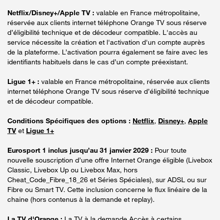
Netflix/Disney+/Apple TV :
valable en France métropolitaine,
réservée aux clients internet téléphone Orange TV sous réserve
d’éligibilité technique et de décodeur compatible. L'accès au
service nécessite la création et l'activation d'un compte auprès
de la plateforme. L’activation pourra également se faire avec les
identifiants habituels dans le cas d’un compte préexistant.
Ligue 1+ :
valable en France métropolitaine, réservée aux clients
internet téléphone Orange TV sous réserve d’éligibilité technique
et de décodeur compatible.
Conditions Spécifiques des options :
Netflix
,
Disney+
,
Apple
TV
et
Ligue 1+
Eurosport 1 inclus jusqu’au 31 janvier 2029 :
Pour toute
nouvelle souscription d’une offre Internet Orange éligible (Livebox
Classic, Livebox Up ou Livebox Max, hors
Cheat_Code_Fibre_18_26 et Séries Spéciales), sur ADSL ou sur
Fibre ou Smart TV. Cette inclusion concerne le flux linéaire de la
chaine (hors contenus à la demande et replay).
La TV d'Orange :
La TV à la demande Accès à certains