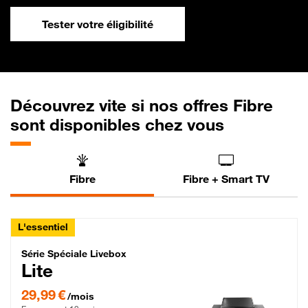
Tester votre éligibilité
Découvrez vite si nos offres Fibre
sont disponibles chez vous
Fibre
Fibre + Smart TV
L'essentiel
Série Spéciale Livebox Lite Fibre
Série Spéciale Livebox
Lite
29,99 € par mois , Engagement 12 mois
29,99 €
/mois