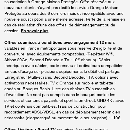
souscription à Orange Maison Protégée. Offre réservée aux
nouveaux clients n’ayant pas résilié le service Orange Maison
Protégée au cours des 6 derniers mois et incompatible avec une
nouvelle souscription à une même adresse. Perte de la remise en
cas de résiliation d’une des offres, de déménagement ou de
cession.
En savoir plus
.
Offres soumises à conditions avec engagement 12 mois
valables en France métropolitaine sous réserve d’éligibilité et de
couverture, avec équipements compatibles. (Répéteur Wifi,
Airbox 20Go, Second Décodeur TV : 10€ chacun). Débits
théoriques avec câbles, carte réseau et ordinateurs compatibles.
En cas d’usage sur plusieurs équipements le débit est partagé.
Enregistreur Multi-écrans, Second Décodeur TV, options avec
activations nécessaires. TV d’Orange sur mobile et tablette :
accès au Bouquet Basic. Liste des chaînes TV susceptibles
d’évolution. Ne sont pas compris dans le bouquet basic : les
services et contenus payants et sportifs en direct. UHD 4K : avec
TV et contenus compatibles. Frais de construction pour
raccordement ADSL/VDSL, en cas de déplacement technicien
nécessaire (diagnostiqué au moment de la souscription) : 119€.
Offres Livebox + Smart TV
soumises à conditions avec