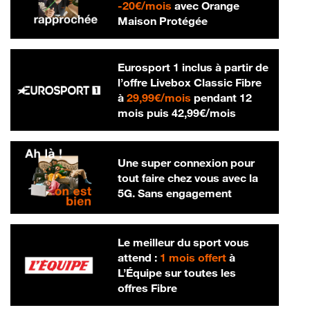
20 € par mois
-
20€/mois
avec Orange
Maison Protégée
Eurosport 1 inclus à partir de
l’offre Livebox Classic Fibre
29,99 € par mois
à
29,99€/mois
pendant 12
42,99 € par m
mois puis
42,99€/mois
Une super connexion pour
tout faire chez vous avec la
5G. Sans engagement
Le meilleur du sport vous
attend :
1 mois offert
à
L’Équipe sur toutes les
offres Fibre