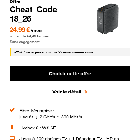
Cheat_Code Fibre_18_26
Offre
Cheat_Code
18_26
24,99 € par mois pendant 0 mois puis 49,99 € par mois, Sans engagement
24,99 €
/mois
au lieu de
49,99 €/mois
Sans engagement
25 € par mois
-
25€ / mois
jusqu'à votre 27ème anniversaire
Choisir cette offre
Voir le détail
Fibre très rapide :
jusqu'à ↓ 2 Gbit/s ↑ 800 Mbit/s
Livebox 6 : Wifi 6E
Jusqu’à 200 chaînes TV + 1 Décodeur TV UHD en