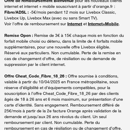
Offre de remboursement Bienvenue
pour les nouveaux clients
internet et internet + mobile souscrivant à partir d’orange.fr :
Fibre/ADSL :
-5€/mois pendant 12 mois sur Livebox Classic,
Livebox Up, Livebox Max (avec ou sans Smart TV).
Voir l'offre de remboursement sur
Internet
et
Internet+Mobile
.
Remise Open :
Remise de 3€ à 15€ chaque mois en fonction du
forfait mobile choisi ou détenu, dans la limite de 4 forfaits mobile
supplémentaires, pour une nouvelle offre Livebox éligible.
Réservé aux particuliers. Non cumulable. Perte de la remise en
cas de changement d'offre, de résiliation ou de demande de
suppression par le client internet.
Offre Cheat_Code_Fibre_18_26 :
Offre soumise à conditions,
valable à partir du 10/04/2025 en France métropolitaine, sous
réserve d’éligibilité et d’équipements compatibles, pour la
souscription à l’offre Cheat_Code_Fibre_18_26 par des clients
âgés de 18 à 26 ans et 6 mois maximum, sur présentation d’une
carte d’identité. Sans engagement. Remboursement différé de
25€/mois à partir de la 2e facture Orange après validation de la
demande et jusqu’aux 26 ans révolus du client. Un seul
remboursement par client. Non cumulable. Perte du
remboursement en cas de résiliation ou de changement d’offre.