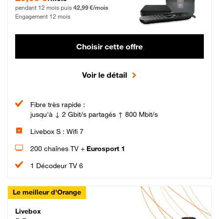
pendant 12 mois puis
42,99 €/mois
Engagement 12 mois
Choisir cette offre
Voir le détail
Fibre très rapide :
jusqu'à ↓ 2 Gbit/s partagés ↑ 800 Mbit/s
Livebox S : Wifi 7
200 chaînes TV +
Eurosport 1
1 Décodeur TV 6
Le meilleur d'Orange
Livebox Max Fibre
Livebox