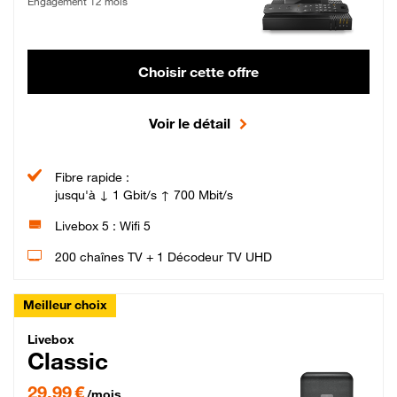
Engagement 12 mois
Choisir cette offre
Voir le détail
Fibre rapide :
jusqu'à ↓ 1 Gbit/s ↑ 700 Mbit/s
Livebox 5 : Wifi 5
200 chaînes TV + 1 Décodeur TV UHD
Meilleur choix
Livebox Classic Fibre
Livebox
Classic
29,99 € par mois pendant 12 mois puis 42,99 € par mois, Engagement 12 moi
29,99 €
/mois