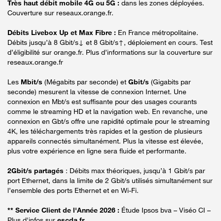
Très haut débit mobile 4G ou 5G :
dans les zones déployées.
Couverture sur reseaux.orange.fr.
Débits Livebox Up et Max Fibre :
En France métropolitaine.
Débits jusqu’à 8 Gbit/s↓ et 8 Gbit/s↑, déploiement en cours. Test
d’éligibilité sur orange.fr. Plus d’informations sur la couverture sur
reseaux.orange.fr
Les
Mbit/s
(Mégabits par seconde) et
Gbit/s
(Gigabits par
seconde) mesurent la vitesse de connexion Internet. Une
connexion en Mbt/s est suffisante pour des usages courants
comme le streaming HD et la navigation web. En revanche, une
connexion en Gbt/s offre une rapidité optimale pour le streaming
4K, les téléchargements très rapides et la gestion de plusieurs
appareils connectés simultanément. Plus la vitesse est élevée,
plus votre expérience en ligne sera fluide et performante.
2Gbit/s partagés
: Débits max théoriques, jusqu’à 1 Gbit/s par
port Ethernet, dans la limite de 2 Gbit/s utilisés simultanément sur
l’ensemble des ports Ethernet et en Wi-Fi.
** Service Client de l'Année 2026 :
Étude Ipsos bva – Viséo CI –
Plus d'infos sur
escda.fr