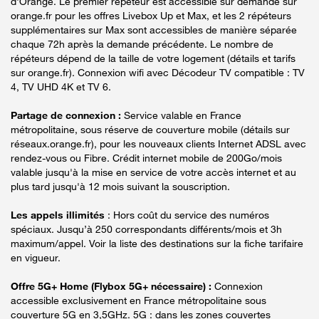
d'Orange. Le premier répéteur est accessible sur demande sur
orange.fr pour les offres Livebox Up et Max, et les 2 répéteurs
supplémentaires sur Max sont accessibles de manière séparée
chaque 72h après la demande précédente. Le nombre de
répéteurs dépend de la taille de votre logement (détails et tarifs
sur orange.fr). Connexion wifi avec Décodeur TV compatible : TV
4, TV UHD 4K et TV 6.
Partage de connexion :
Service valable en France
métropolitaine, sous réserve de couverture mobile (détails sur
réseaux.orange.fr), pour les nouveaux clients Internet ADSL avec
rendez-vous ou Fibre. Crédit internet mobile de 200Go/mois
valable jusqu'à la mise en service de votre accès internet et au
plus tard jusqu'à 12 mois suivant la souscription.
Les appels illimités
: Hors coût du service des numéros
spéciaux. Jusqu’à 250 correspondants différents/mois et 3h
maximum/appel. Voir la liste des destinations sur la fiche tarifaire
en vigueur.
Offre 5G+ Home (Flybox 5G+ nécessaire) :
Connexion
accessible exclusivement en France métropolitaine sous
couverture 5G en 3,5GHz. 5G : dans les zones couvertes