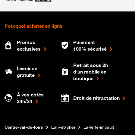
Pourquoi acheter en ligne
Promos
Paiement
exclusives
100% sécurisé
Retrait sous 2h
Livraison
d'un mobile en
gratuite
boutique
À vos cotés
Droit de rétractation
24h/24
Internet fibre
Boutique Orange
Centre-val-de-loire
Loir-et-cher
La-ferte-imbault