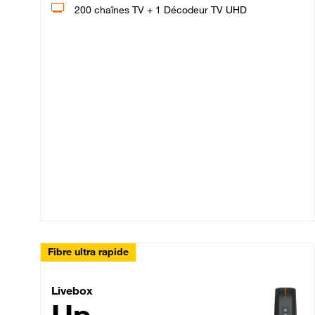
200 chaînes TV + 1 Décodeur TV UHD
Fibre ultra rapide
Livebox Up Fibre
Livebox