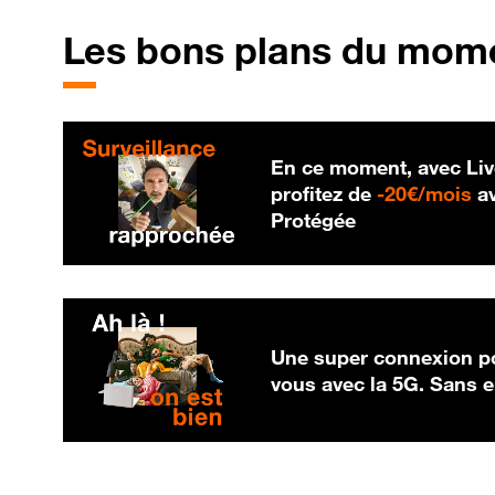
Les bons plans du mom
En ce moment, avec Liv
20
profitez de
-
20€/mois
av
Protégée
Une super connexion po
vous avec la 5G. Sans