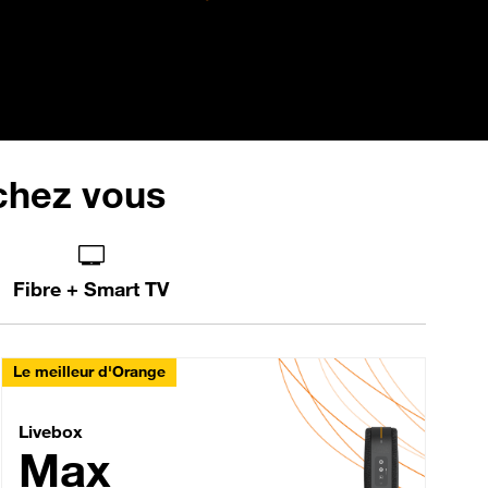
 chez vous
Fibre + Smart TV
Le meilleur d'Orange
Livebox Max Fibre
Livebox
Max