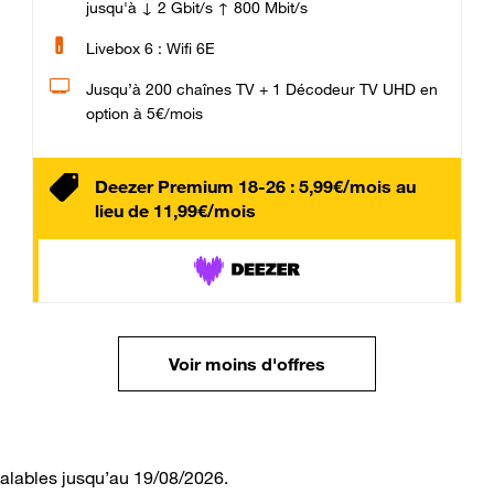
jusqu'à ↓ 2 Gbit/s ↑ 800 Mbit/s
Livebox 6 : Wifi 6E
Jusqu’à 200 chaînes TV + 1 Décodeur TV UHD en
option à 5€/mois
Deezer Premium 18-26 : 5,99€/mois au
lieu de 11,99€/mois
Voir moins d'offres
valables jusqu’au 19/08/2026.