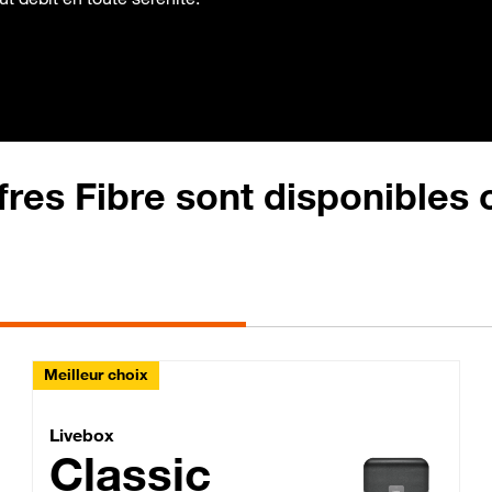
fres Fibre sont disponibles
Meilleur choix
Lite Fibre
Livebox Classic Fibre
Livebox
Classic