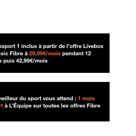
sport 1 inclus à partir de l’offre Livebox
29,99 € par mois
sic Fibre à
29,99€/mois
pendant 12
42,99 € par mois
s puis
42,99€/mois
eilleur du sport vous attend :
1 mois
rt
à L’Équipe sur toutes les offres Fibre