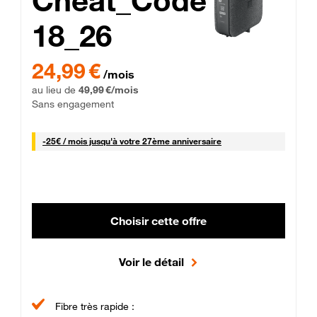
Cheat_Code
18_26
 Engagement 12 mois
24,99 € par mois pendant 0 mois puis 49,99 € par mois, Sans 
24,99 €
/mois
au lieu de
49,99 €/mois
Sans engagement
25 € par mois
-
25€ / mois
jusqu'à votre 27ème anniversaire
Choisir cette offre
Voir le détail
Fibre très rapide :