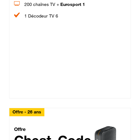
200 chaînes TV +
Eurosport 1
1 Décodeur TV 6
Offre - 26 ans
Cheat_Code Fibre_18_26
Offre