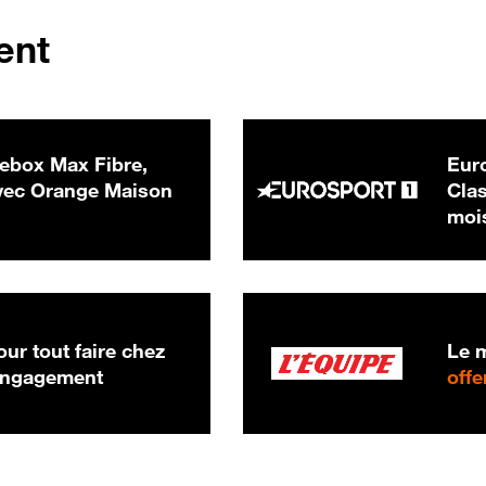
ent
ebox Max Fibre,
Euro
 € par mois
ec Orange Maison
Clas
moi
ur tout faire chez
Le m
 engagement
offe