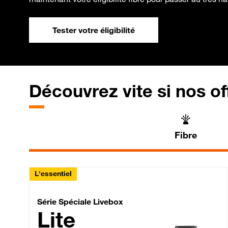
Tester votre éligibilité
Découvrez vite si nos of
Fibre
L'essentiel
Série Spéciale Livebox 
Série Spéciale Livebox
Lite