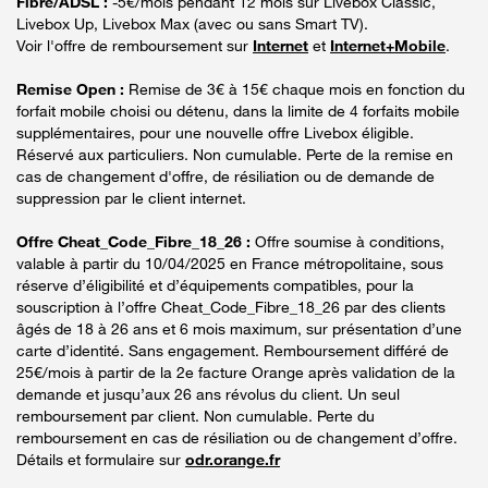
Fibre/ADSL :
-5€/mois pendant 12 mois sur Livebox Classic,
Livebox Up, Livebox Max (avec ou sans Smart TV).
Voir l'offre de remboursement sur
Internet
et
Internet+Mobile
.
Remise Open :
Remise de 3€ à 15€ chaque mois en fonction du
forfait mobile choisi ou détenu, dans la limite de 4 forfaits mobile
supplémentaires, pour une nouvelle offre Livebox éligible.
Réservé aux particuliers. Non cumulable. Perte de la remise en
cas de changement d'offre, de résiliation ou de demande de
suppression par le client internet.
Offre Cheat_Code_Fibre_18_26 :
Offre soumise à conditions,
valable à partir du 10/04/2025 en France métropolitaine, sous
réserve d’éligibilité et d’équipements compatibles, pour la
souscription à l’offre Cheat_Code_Fibre_18_26 par des clients
âgés de 18 à 26 ans et 6 mois maximum, sur présentation d’une
carte d’identité. Sans engagement. Remboursement différé de
25€/mois à partir de la 2e facture Orange après validation de la
demande et jusqu’aux 26 ans révolus du client. Un seul
remboursement par client. Non cumulable. Perte du
remboursement en cas de résiliation ou de changement d’offre.
Détails et formulaire sur
odr.orange.fr