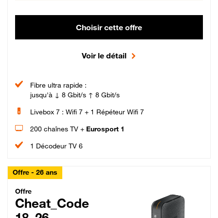
Choisir cette offre
Voir le détail
Fibre ultra rapide :
jusqu'à ↓ 8 Gbit/s ↑ 8 Gbit/s
Livebox 7 : Wifi 7 + 1 Répéteur Wifi 7
200 chaînes TV +
Eurosport 1
1 Décodeur TV 6
Offre - 26 ans
Cheat_Code Fibre_18_26
Offre
Cheat_Code
18_26