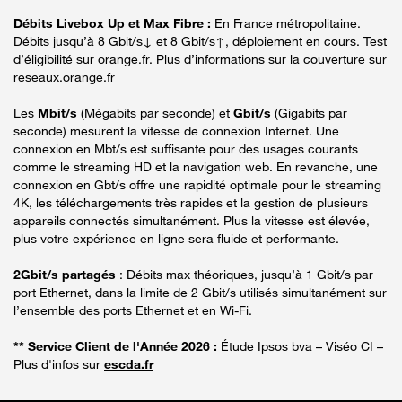
Débits Livebox Up et Max Fibre :
En France métropolitaine.
Débits jusqu’à 8 Gbit/s↓ et 8 Gbit/s↑, déploiement en cours. Test
d’éligibilité sur orange.fr. Plus d’informations sur la couverture sur
reseaux.orange.fr
Les
Mbit/s
(Mégabits par seconde) et
Gbit/s
(Gigabits par
seconde) mesurent la vitesse de connexion Internet. Une
connexion en Mbt/s est suffisante pour des usages courants
comme le streaming HD et la navigation web. En revanche, une
connexion en Gbt/s offre une rapidité optimale pour le streaming
4K, les téléchargements très rapides et la gestion de plusieurs
appareils connectés simultanément. Plus la vitesse est élevée,
plus votre expérience en ligne sera fluide et performante.
2Gbit/s partagés
: Débits max théoriques, jusqu’à 1 Gbit/s par
port Ethernet, dans la limite de 2 Gbit/s utilisés simultanément sur
l’ensemble des ports Ethernet et en Wi-Fi.
** Service Client de l'Année 2026 :
Étude Ipsos bva – Viséo CI –
Plus d'infos sur
escda.fr