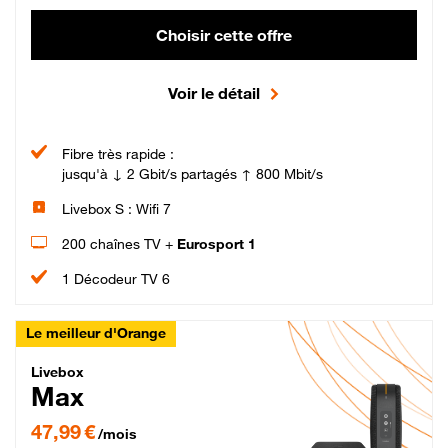
Choisir cette offre
Voir le détail
Fibre très rapide :
jusqu'à ↓ 2 Gbit/s partagés ↑ 800 Mbit/s
Livebox S : Wifi 7
200 chaînes TV +
Eurosport 1
1 Décodeur TV 6
Le meilleur d'Orange
Livebox Max Fibre
Livebox
Max
47,99 € par mois pendant 12 mois puis 57,99 € par mois, Engagement 12 moi
47,99 €
/mois