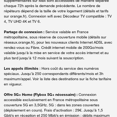
supplémentaires sur Max sont accessibles de manière séparée
chaque 72h après la demande précédente. Le nombre de
répéteurs dépend de la taille de votre logement (détails et tarifs
sur orange.fr). Connexion wifi avec Décodeur TV compatible : TV
4, TV UHD 4K et TV 6.
Partage de connexion :
Service valable en France
métropolitaine, sous réserve de couverture mobile (détails sur
réseaux.orange.fr), pour les nouveaux clients Internet ADSL avec
rendez-vous ou Fibre. Crédit internet mobile de 200Go/mois
valable jusqu'à la mise en service de votre accès internet et au
plus tard jusqu'à 12 mois suivant la souscription.
Les appels illimités
: Hors coût du service des numéros
spéciaux. Jusqu’à 250 correspondants différents/mois et 3h
maximum/appel. Voir la liste des destinations sur la fiche tarifaire
en vigueur.
Offre 5G+ Home (Flybox 5G+ nécessaire) :
Connexion
accessible exclusivement en France métropolitaine sous
couverture 5G en 3,5GHz. 5G : dans les zones couvertes
(déploiement en cours). Frais d’activation : 29€. Jusqu’à 1,5
Gbit/s en réception et 250 Mbit/s en émission : débits maximum