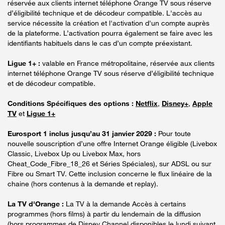
réservée aux clients internet téléphone Orange TV sous réserve
d’éligibilité technique et de décodeur compatible. L'accès au
service nécessite la création et l'activation d'un compte auprès
de la plateforme. L’activation pourra également se faire avec les
identifiants habituels dans le cas d’un compte préexistant.
Ligue 1+ :
valable en France métropolitaine, réservée aux clients
internet téléphone Orange TV sous réserve d’éligibilité technique
et de décodeur compatible.
Conditions Spécifiques des options :
Netflix
,
Disney+
,
Apple
TV
et
Ligue 1+
Eurosport 1 inclus jusqu’au 31 janvier 2029 :
Pour toute
nouvelle souscription d’une offre Internet Orange éligible (Livebox
Classic, Livebox Up ou Livebox Max, hors
Cheat_Code_Fibre_18_26 et Séries Spéciales), sur ADSL ou sur
Fibre ou Smart TV. Cette inclusion concerne le flux linéaire de la
chaine (hors contenus à la demande et replay).
La TV d'Orange :
La TV à la demande Accès à certains
programmes (hors films) à partir du lendemain de la diffusion
(hors programmes de Disney Channel disponibles le lundi suivant