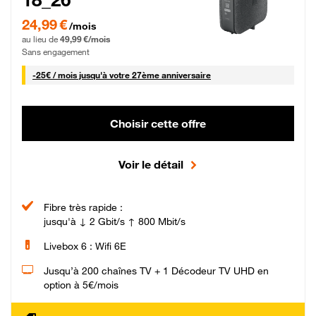
24,99 € par mois pendant 0 mois puis 49,99 € par mois, Sans engagement
24,99 €
/mois
au lieu de
49,99 €/mois
Sans engagement
25 € par mois
-
25€ / mois
jusqu'à votre 27ème anniversaire
Choisir cette offre
Voir le détail
Fibre très rapide :
jusqu'à ↓ 2 Gbit/s ↑ 800 Mbit/s
Livebox 6 : Wifi 6E
Jusqu’à 200 chaînes TV + 1 Décodeur TV UHD en
option à 5€/mois