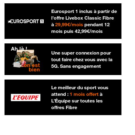
Eurosport 1 inclus à partir de
l’offre Livebox Classic Fibre
29,99 € par mois
à
29,99€/mois
pendant 12
42,99 € par m
mois puis
42,99€/mois
Une super connexion pour
tout faire chez vous avec la
5G. Sans engagement
Le meilleur du sport vous
attend :
1 mois offert
à
L’Équipe sur toutes les
offres Fibre