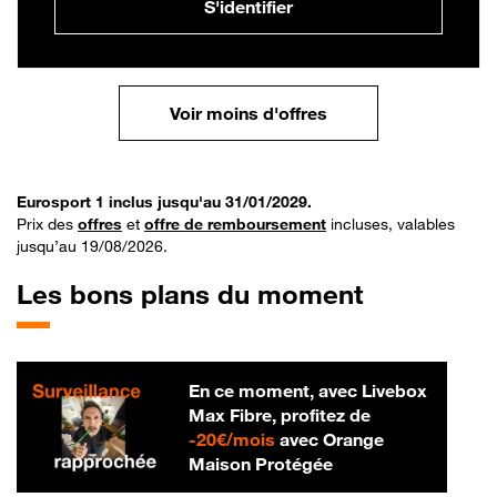
S'identifier
Voir moins d'offres
Eurosport 1 inclus jusqu'au 31/01/2029.
Prix des
offres
et
offre de remboursement
incluses, valables
jusqu’au 19/08/2026.
Les bons plans du moment
En ce moment, avec Livebox
Max Fibre, profitez de
20 € par mois
-
20€/mois
avec Orange
Maison Protégée