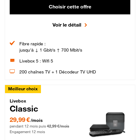
Choisir cette offre
Voir le détail
Fibre rapide :
jusqu'à ↓ 1 Gbit/s ↑ 700 Mbit/s
Livebox 5 : Wifi 5
200 chaînes TV + 1 Décodeur TV UHD
Meilleur choix
Livebox Classic Fibre
Livebox
Classic
29,99 € par mois pendant 12 mois puis 42,99 € par mois, Engagement 12 moi
29,99 €
/mois
pendant 12 mois puis
42,99 €/mois
Engagement 12 mois