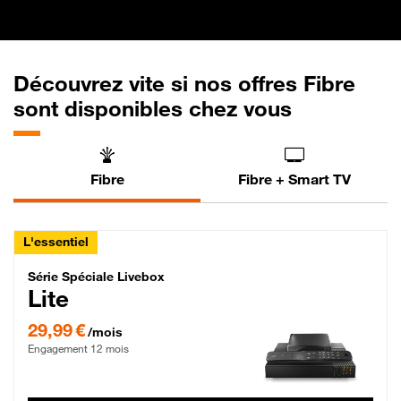
Découvrez vite si nos offres Fibre
sont disponibles chez vous
Fibre
Fibre + Smart TV
L'essentiel
Série Spéciale Livebox Lite Fibre
Série Spéciale Livebox
Lite
29,99 € par mois , Engagement 12 mois
29,99 €
/mois
Engagement 12 mois