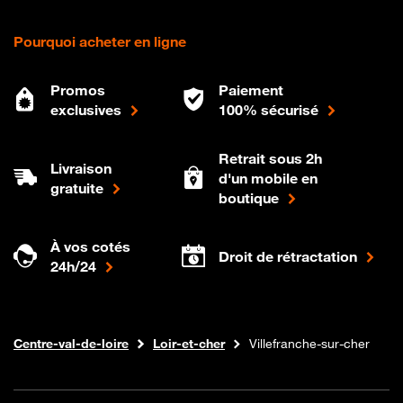
Pourquoi acheter en ligne
Promos
Paiement
exclusives
100% sécurisé
Retrait sous 2h
Livraison
d'un mobile en
gratuite
boutique
À vos cotés
Droit de rétractation
24h/24
Internet fibre
Boutique Orange
Centre-val-de-loire
Loir-et-cher
Villefranche-sur-cher