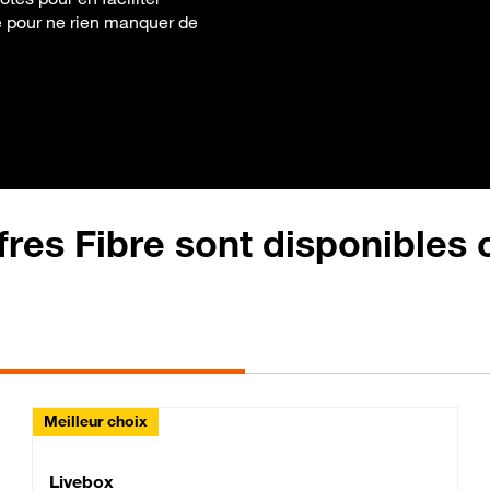
bre pour ne rien manquer de
fres Fibre sont disponibles
Meilleur choix
Lite Fibre
Livebox Classic Fibre
Livebox