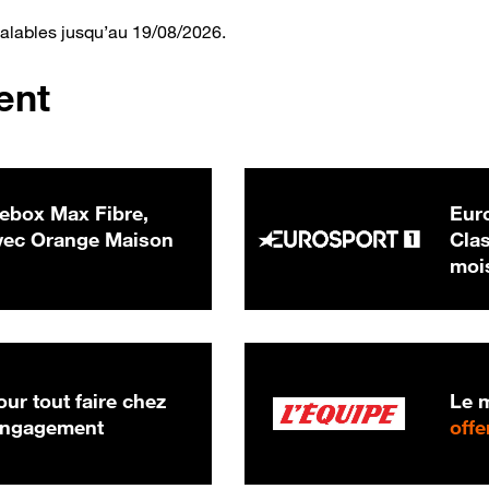
valables jusqu’au 19/08/2026.
ent
ebox Max Fibre,
Euro
 € par mois
ec Orange Maison
Clas
moi
ur tout faire chez
Le m
 engagement
offe