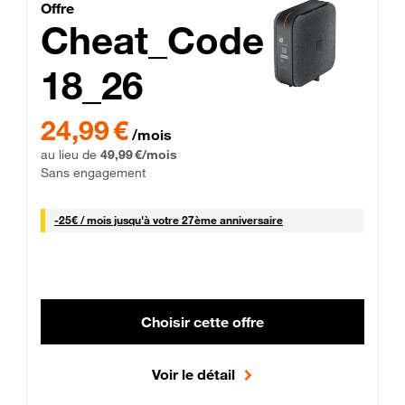
Cheat_Code Fibre_18_26
Offre
Cheat_Code
18_26
 Engagement 12 mois
24,99 € par mois pendant 0 mois puis 49,99 € par mois, Sans 
24,99 €
/mois
au lieu de
49,99 €/mois
Sans engagement
25 € par mois
-
25€ / mois
jusqu'à votre 27ème anniversaire
Choisir cette offre
Voir le détail