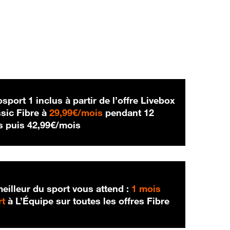
sport 1 inclus à partir de l’offre Livebox
29,99 € par mois
sic Fibre à
29,99€/mois
pendant 12
42,99 € par mois
s puis
42,99€/mois
eilleur du sport vous attend :
1 mois
rt
à L’Équipe sur toutes les offres Fibre