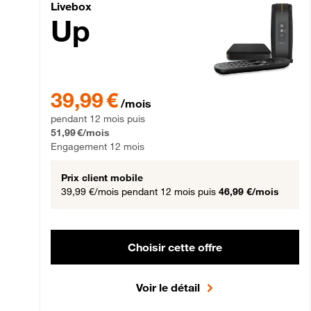
Livebox Up Fibre
Livebox
Up
39,99 € par mois pendant 12 mois puis 51,99 € par mois,
39,99 €
/mois
pendant 12 mois puis
51,99 €/mois
Engagement 12 mois
Prix client mobile
39,99 €/mois
pendant 12 mois puis
46,99 €/mois
Choisir cette offre
Voir le détail