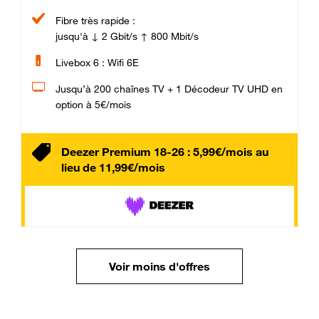
Fibre très rapide :
jusqu'à ↓ 2 Gbit/s ↑ 800 Mbit/s
Livebox 6 : Wifi 6E
Jusqu’à 200 chaînes TV + 1 Décodeur TV UHD en
option à 5€/mois
Deezer Premium 18-26 : 5,99€/mois au
lieu de 11,99€/mois
Voir moins d'offres