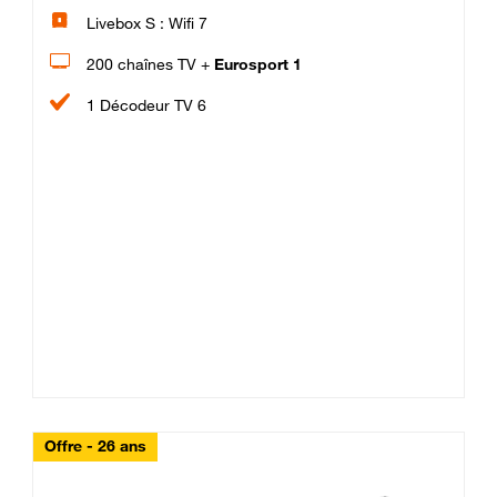
Livebox S : Wifi 7
200 chaînes TV +
Eurosport 1
1 Décodeur TV 6
Offre - 26 ans