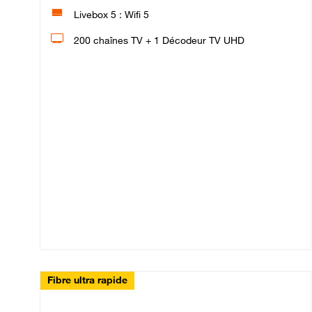
Livebox 5 : Wifi 5
200 chaînes TV + 1 Décodeur TV UHD
Fibre ultra rapide