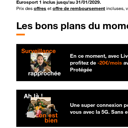
Eurosport 1 inclus jusqu'au 31/01/2029.
Prix des
offres
et
offre de remboursement
incluses, 
Les bons plans du mom
En ce moment, avec Liv
20
profitez de
-
20€/mois
av
Protégée
Une super connexion po
vous avec la 5G. Sans