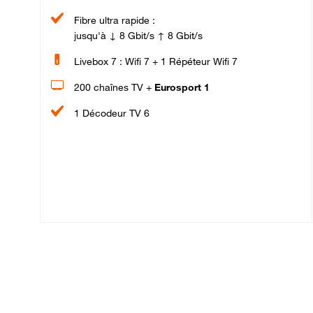
Fibre ultra rapide :
jusqu'à ↓ 8 Gbit/s ↑ 8 Gbit/s
Livebox 7 : Wifi 7 + 1 Répéteur Wifi 7
200 chaînes TV +
Eurosport 1
1 Décodeur TV 6