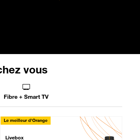
 chez vous
Fibre + Smart TV
Le meilleur d'Orange
Livebox Max Fibre
Livebox