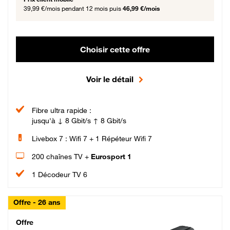
39,99 €/mois
pendant 12 mois puis
46,99 €/mois
Choisir cette offre
Voir le détail
Fibre ultra rapide :
jusqu'à ↓ 8 Gbit/s ↑ 8 Gbit/s
Livebox 7 : Wifi 7 + 1 Répéteur Wifi 7
200 chaînes TV +
Eurosport 1
1 Décodeur TV 6
Offre - 26 ans
Cheat_Code Fibre_18_26
Offre