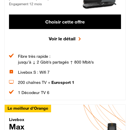
Engagement 12 mois
Choisir cette offre
Voir le détail
Fibre très rapide :
jusqu'à ↓ 2 Gbit/s partagés ↑ 800 Mbit/s
Livebox S : Wifi 7
200 chaînes TV +
Eurosport 1
1 Décodeur TV 6
Le meilleur d'Orange
Livebox Max Fibre
Livebox
Max