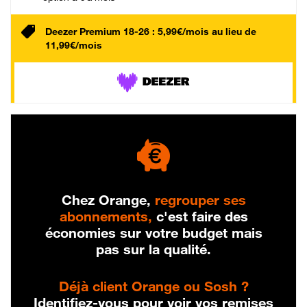
Deezer Premium 18-26 : 5,99€/mois au lieu de
11,99€/mois
Chez Orange,
regrouper ses
abonnements,
c'est faire des
économies sur votre budget mais
pas sur la qualité.
Déjà client Orange ou Sosh ?
Identifiez-vous pour voir vos remises