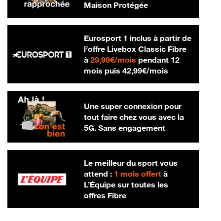
Maison Protégée
Eurosport 1 inclus à partir de
l’offre Livebox Classic Fibre
29,99 € par mois
à
29,99€/mois
pendant 12
42,99 € par m
mois puis
42,99€/mois
Une super connexion pour
tout faire chez vous avec la
5G. Sans engagement
Le meilleur du sport vous
attend :
1 mois offert
à
L’Équipe sur toutes les
offres Fibre