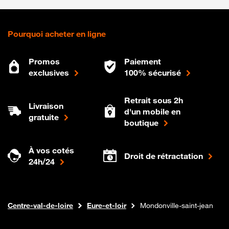
Pourquoi acheter en ligne
Promos
Paiement
exclusives
100% sécurisé
Retrait sous 2h
Livraison
d'un mobile en
gratuite
boutique
À vos cotés
Droit de rétractation
24h/24
Internet fibre
Boutique Orange
Centre-val-de-loire
Eure-et-loir
Mondonville-saint-jean