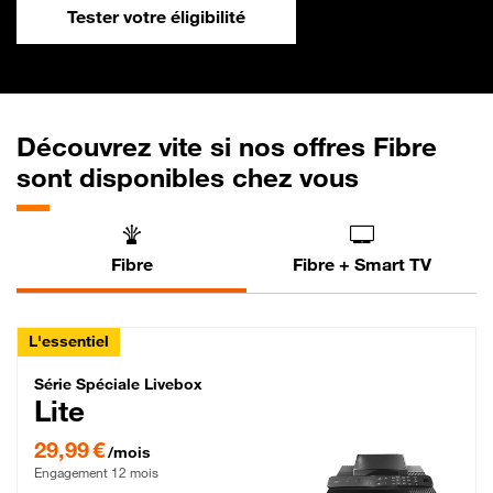
Tester votre éligibilité
Découvrez vite si nos offres Fibre
sont disponibles chez vous
Fibre
Fibre + Smart TV
L'essentiel
Série Spéciale Livebox Lite Fibre
Série Spéciale Livebox
Lite
29,99 € par mois , Engagement 12 mois
29,99 €
/mois
Engagement 12 mois