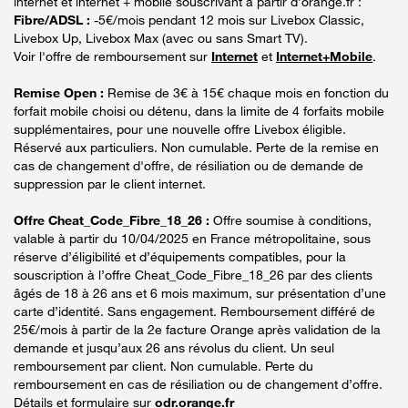
internet et internet + mobile souscrivant à partir d’orange.fr :
Fibre/ADSL :
-5€/mois pendant 12 mois sur Livebox Classic,
Livebox Up, Livebox Max (avec ou sans Smart TV).
Voir l'offre de remboursement sur
Internet
et
Internet+Mobile
.
Remise Open :
Remise de 3€ à 15€ chaque mois en fonction du
forfait mobile choisi ou détenu, dans la limite de 4 forfaits mobile
supplémentaires, pour une nouvelle offre Livebox éligible.
Réservé aux particuliers. Non cumulable. Perte de la remise en
cas de changement d'offre, de résiliation ou de demande de
suppression par le client internet.
Offre Cheat_Code_Fibre_18_26 :
Offre soumise à conditions,
valable à partir du 10/04/2025 en France métropolitaine, sous
réserve d’éligibilité et d’équipements compatibles, pour la
souscription à l’offre Cheat_Code_Fibre_18_26 par des clients
âgés de 18 à 26 ans et 6 mois maximum, sur présentation d’une
carte d’identité. Sans engagement. Remboursement différé de
25€/mois à partir de la 2e facture Orange après validation de la
demande et jusqu’aux 26 ans révolus du client. Un seul
remboursement par client. Non cumulable. Perte du
remboursement en cas de résiliation ou de changement d’offre.
Détails et formulaire sur
odr.orange.fr