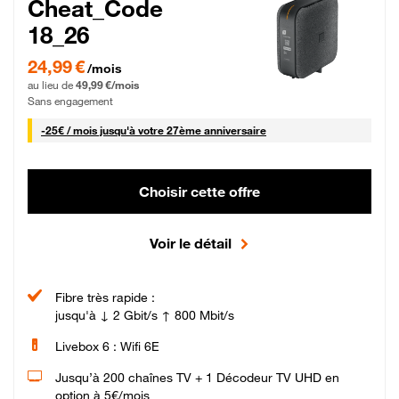
Cheat_Code
18_26
24,99 € par mois pendant 0 mois puis 49,99 € par mois, Sans engagement
24,99 €
/mois
au lieu de
49,99 €/mois
Sans engagement
25 € par mois
-
25€ / mois
jusqu'à votre 27ème anniversaire
Choisir cette offre
Voir le détail
Fibre très rapide :
jusqu'à ↓ 2 Gbit/s ↑ 800 Mbit/s
Livebox 6 : Wifi 6E
Jusqu’à 200 chaînes TV + 1 Décodeur TV UHD en
option à 5€/mois