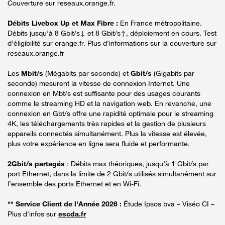
Couverture sur reseaux.orange.fr.
Débits Livebox Up et Max Fibre :
En France métropolitaine.
Débits jusqu’à 8 Gbit/s↓ et 8 Gbit/s↑, déploiement en cours. Test
d’éligibilité sur orange.fr. Plus d’informations sur la couverture sur
reseaux.orange.fr
Les
Mbit/s
(Mégabits par seconde) et
Gbit/s
(Gigabits par
seconde) mesurent la vitesse de connexion Internet. Une
connexion en Mbt/s est suffisante pour des usages courants
comme le streaming HD et la navigation web. En revanche, une
connexion en Gbt/s offre une rapidité optimale pour le streaming
4K, les téléchargements très rapides et la gestion de plusieurs
appareils connectés simultanément. Plus la vitesse est élevée,
plus votre expérience en ligne sera fluide et performante.
2Gbit/s partagés
: Débits max théoriques, jusqu’à 1 Gbit/s par
port Ethernet, dans la limite de 2 Gbit/s utilisés simultanément sur
l’ensemble des ports Ethernet et en Wi-Fi.
** Service Client de l'Année 2026 :
Étude Ipsos bva – Viséo CI –
Plus d'infos sur
escda.fr