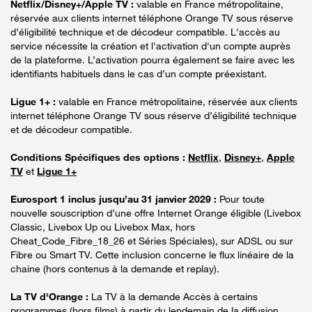
Netflix/Disney+/Apple TV :
valable en France métropolitaine,
réservée aux clients internet téléphone Orange TV sous réserve
d’éligibilité technique et de décodeur compatible. L'accès au
service nécessite la création et l'activation d'un compte auprès
de la plateforme. L’activation pourra également se faire avec les
identifiants habituels dans le cas d’un compte préexistant.
Ligue 1+ :
valable en France métropolitaine, réservée aux clients
internet téléphone Orange TV sous réserve d’éligibilité technique
et de décodeur compatible.
Conditions Spécifiques des options :
Netflix
,
Disney+
,
Apple
TV
et
Ligue 1+
Eurosport 1 inclus jusqu’au 31 janvier 2029 :
Pour toute
nouvelle souscription d’une offre Internet Orange éligible (Livebox
Classic, Livebox Up ou Livebox Max, hors
Cheat_Code_Fibre_18_26 et Séries Spéciales), sur ADSL ou sur
Fibre ou Smart TV. Cette inclusion concerne le flux linéaire de la
chaine (hors contenus à la demande et replay).
La TV d'Orange :
La TV à la demande Accès à certains
programmes (hors films) à partir du lendemain de la diffusion