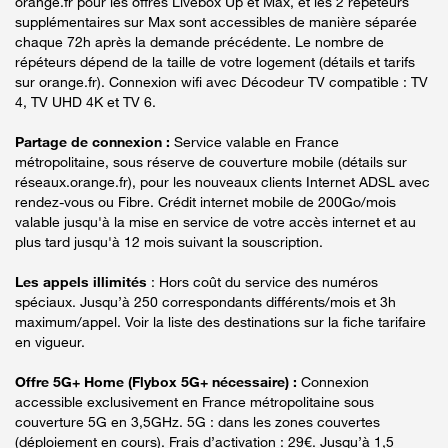
orange.fr pour les offres Livebox Up et Max, et les 2 répéteurs
supplémentaires sur Max sont accessibles de manière séparée
chaque 72h après la demande précédente. Le nombre de
répéteurs dépend de la taille de votre logement (détails et tarifs
sur orange.fr). Connexion wifi avec Décodeur TV compatible : TV
4, TV UHD 4K et TV 6.
Partage de connexion :
Service valable en France
métropolitaine, sous réserve de couverture mobile (détails sur
réseaux.orange.fr), pour les nouveaux clients Internet ADSL avec
rendez-vous ou Fibre. Crédit internet mobile de 200Go/mois
valable jusqu'à la mise en service de votre accès internet et au
plus tard jusqu'à 12 mois suivant la souscription.
Les appels illimités
: Hors coût du service des numéros
spéciaux. Jusqu’à 250 correspondants différents/mois et 3h
maximum/appel. Voir la liste des destinations sur la fiche tarifaire
en vigueur.
Offre 5G+ Home (Flybox 5G+ nécessaire) :
Connexion
accessible exclusivement en France métropolitaine sous
couverture 5G en 3,5GHz. 5G : dans les zones couvertes
(déploiement en cours). Frais d’activation : 29€. Jusqu’à 1,5