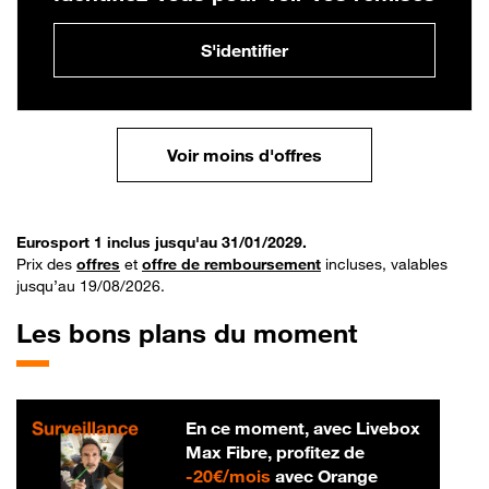
S'identifier
Voir moins d'offres
Eurosport 1 inclus jusqu'au 31/01/2029.
Prix des
offres
et
offre de remboursement
incluses, valables
jusqu’au 19/08/2026.
Les bons plans du moment
En ce moment, avec Livebox
Max Fibre, profitez de
20 € par mois
-
20€/mois
avec Orange