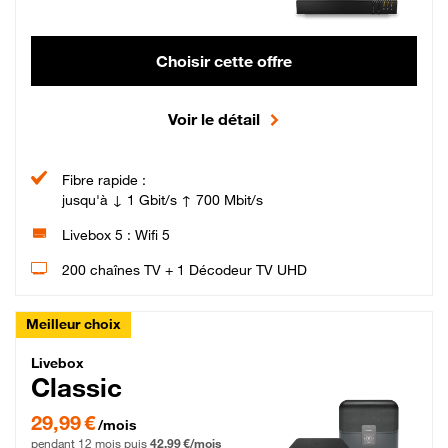
Choisir cette offre
Voir le détail
Fibre rapide :
jusqu'à ↓ 1 Gbit/s ↑ 700 Mbit/s
Livebox 5 : Wifi 5
200 chaînes TV + 1 Décodeur TV UHD
Meilleur choix
Livebox Classic Fibre
Livebox
Classic
29,99 € par mois pendant 12 mois puis 42,99 € par mois, Engagement 12 moi
29,99 €
/mois
pendant 12 mois puis
42,99 €/mois