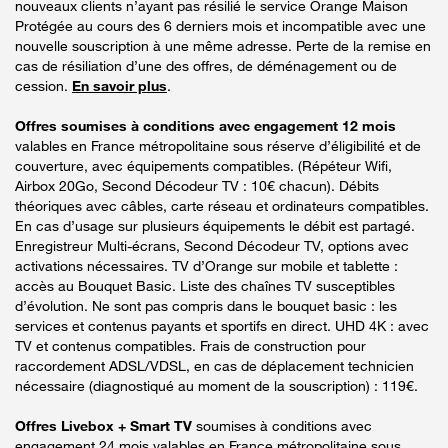
nouveaux clients n’ayant pas résilié le service Orange Maison
Protégée au cours des 6 derniers mois et incompatible avec une
nouvelle souscription à une même adresse. Perte de la remise en
cas de résiliation d’une des offres, de déménagement ou de
cession.
En savoir plus
.
Offres soumises à conditions avec engagement 12 mois
valables en France métropolitaine sous réserve d’éligibilité et de
couverture, avec équipements compatibles. (Répéteur Wifi,
Airbox 20Go, Second Décodeur TV : 10€ chacun). Débits
théoriques avec câbles, carte réseau et ordinateurs compatibles.
En cas d’usage sur plusieurs équipements le débit est partagé.
Enregistreur Multi-écrans, Second Décodeur TV, options avec
activations nécessaires. TV d’Orange sur mobile et tablette :
accès au Bouquet Basic. Liste des chaînes TV susceptibles
d’évolution. Ne sont pas compris dans le bouquet basic : les
services et contenus payants et sportifs en direct. UHD 4K : avec
TV et contenus compatibles. Frais de construction pour
raccordement ADSL/VDSL, en cas de déplacement technicien
nécessaire (diagnostiqué au moment de la souscription) : 119€.
Offres Livebox + Smart TV
soumises à conditions avec
engagement 24 mois valables en France métropolitaine sous