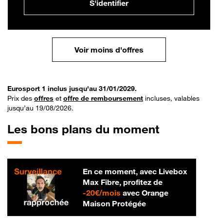
S'identifier
Voir moins d'offres
Eurosport 1 inclus jusqu'au 31/01/2029.
Prix des
offres
et
offre de remboursement
incluses, valables
jusqu’au 19/08/2026.
Les bons plans du moment
En ce moment, avec Livebox
Max Fibre, profitez de
20 € par mois
-
20€/mois
avec Orange
Maison Protégée