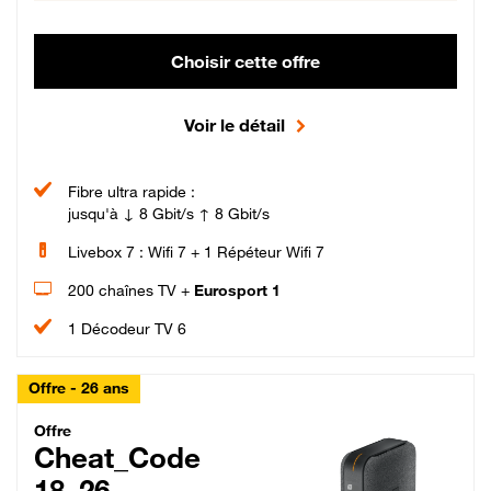
Choisir cette offre
Voir le détail
Fibre ultra rapide :
jusqu'à ↓ 8 Gbit/s ↑ 8 Gbit/s
Livebox 7 : Wifi 7 + 1 Répéteur Wifi 7
200 chaînes TV +
Eurosport 1
1 Décodeur TV 6
Offre - 26 ans
Cheat_Code Fibre_18_26
Offre
Cheat_Code
18_26