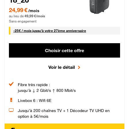
24,99 € par mois pendant 0 mois puis 49,99 € par mois, Sans engagement
24,99 €
/mois
au lieu de
49,99 €/mois
Sans engagement
25 € par mois
-
25€ / mois
jusqu'à votre 27ème anniversaire
Choisir cette offre
Voir le détail
Fibre très rapide :
jusqu'à ↓ 2 Gbit/s ↑ 800 Mbit/s
Livebox 6 : Wifi 6E
Jusqu’à 200 chaînes TV + 1 Décodeur TV UHD en
option à 5€/mois