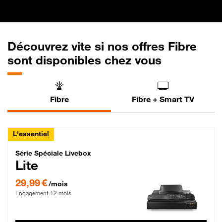
Découvrez vite si nos offres Fibre
sont disponibles chez vous
Fibre
Fibre + Smart TV
L'essentiel
Série Spéciale Livebox Lite Fibre
Série Spéciale Livebox
Lite
29,99 € par mois , Engagement 12 mois
29,99 €
/mois
Engagement 12 mois