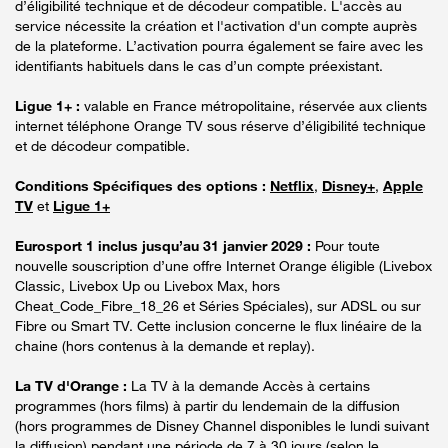
d’éligibilité technique et de décodeur compatible. L'accès au
service nécessite la création et l'activation d'un compte auprès
de la plateforme. L’activation pourra également se faire avec les
identifiants habituels dans le cas d’un compte préexistant.
Ligue 1+ :
valable en France métropolitaine, réservée aux clients
internet téléphone Orange TV sous réserve d’éligibilité technique
et de décodeur compatible.
Conditions Spécifiques des options :
Netflix
,
Disney+
,
Apple
TV
et
Ligue 1+
Eurosport 1 inclus jusqu’au 31 janvier 2029 :
Pour toute
nouvelle souscription d’une offre Internet Orange éligible (Livebox
Classic, Livebox Up ou Livebox Max, hors
Cheat_Code_Fibre_18_26 et Séries Spéciales), sur ADSL ou sur
Fibre ou Smart TV. Cette inclusion concerne le flux linéaire de la
chaine (hors contenus à la demande et replay).
La TV d'Orange :
La TV à la demande Accès à certains
programmes (hors films) à partir du lendemain de la diffusion
(hors programmes de Disney Channel disponibles le lundi suivant
la diffusion) pendant une période de 7 à 30 jours (selon le