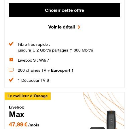
Choisir cette offre
Voir le détail
Fibre très rapide :
jusqu'à ↓ 2 Gbit/s partagés ↑ 800 Mbit/s
Livebox S : Wifi 7
200 chaînes TV +
Eurosport 1
1 Décodeur TV 6
Le meilleur d'Orange
Livebox Max Fibre
Livebox
Max
47,99 € par mois pendant 12 mois puis 57,99 € par mois, Engagement 12 moi
47,99 €
/mois