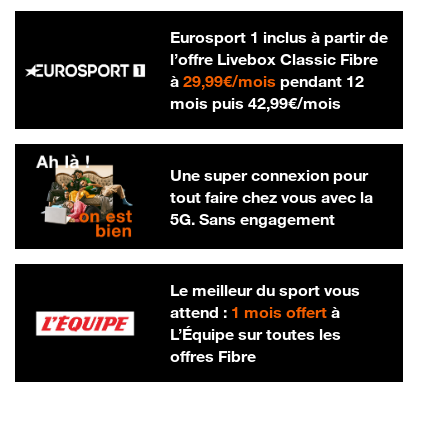
Eurosport 1 inclus à partir de
l’offre Livebox Classic Fibre
29,99 € par mois
à
29,99€/mois
pendant 12
42,99 € par m
mois puis
42,99€/mois
Une super connexion pour
tout faire chez vous avec la
5G. Sans engagement
Le meilleur du sport vous
attend :
1 mois offert
à
L’Équipe sur toutes les
offres Fibre