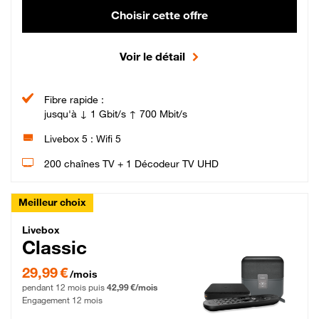
Choisir cette offre
Voir le détail
Fibre rapide :
jusqu'à ↓ 1 Gbit/s ↑ 700 Mbit/s
Livebox 5 : Wifi 5
200 chaînes TV + 1 Décodeur TV UHD
Meilleur choix
Livebox Classic Fibre
Livebox
Classic
29,99 € par mois pendant 12 mois puis 42,99 € par mois, Engagement 12 moi
29,99 €
/mois
pendant 12 mois puis
42,99 €/mois
Engagement 12 mois