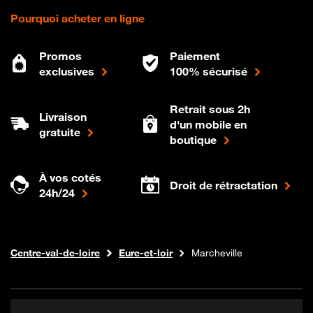
Pourquoi acheter en ligne
Promos
Paiement
exclusives
100% sécurisé
Retrait sous 2h
Livraison
d'un mobile en
gratuite
boutique
À vos cotés
Droit de rétractation
24h/24
Internet fibre
Boutique Orange
Centre-val-de-loire
Eure-et-loir
Marcheville