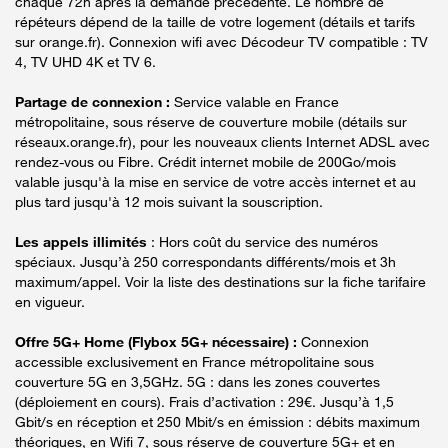
chaque 72h après la demande précédente. Le nombre de
répéteurs dépend de la taille de votre logement (détails et tarifs
sur orange.fr). Connexion wifi avec Décodeur TV compatible : TV
4, TV UHD 4K et TV 6.
Partage de connexion :
Service valable en France
métropolitaine, sous réserve de couverture mobile (détails sur
réseaux.orange.fr), pour les nouveaux clients Internet ADSL avec
rendez-vous ou Fibre. Crédit internet mobile de 200Go/mois
valable jusqu'à la mise en service de votre accès internet et au
plus tard jusqu'à 12 mois suivant la souscription.
Les appels illimités
: Hors coût du service des numéros
spéciaux. Jusqu’à 250 correspondants différents/mois et 3h
maximum/appel. Voir la liste des destinations sur la fiche tarifaire
en vigueur.
Offre 5G+ Home (Flybox 5G+ nécessaire) :
Connexion
accessible exclusivement en France métropolitaine sous
couverture 5G en 3,5GHz. 5G : dans les zones couvertes
(déploiement en cours). Frais d’activation : 29€. Jusqu’à 1,5
Gbit/s en réception et 250 Mbit/s en émission : débits maximum
théoriques, en Wifi 7, sous réserve de couverture 5G+ et en