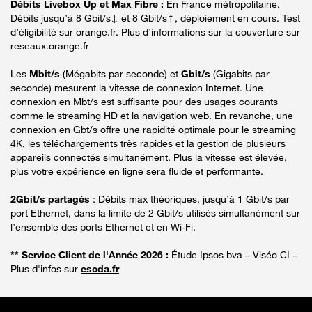
Débits Livebox Up et Max Fibre :
En France métropolitaine.
Débits jusqu’à 8 Gbit/s↓ et 8 Gbit/s↑, déploiement en cours. Test
d’éligibilité sur orange.fr. Plus d’informations sur la couverture sur
reseaux.orange.fr
Les
Mbit/s
(Mégabits par seconde) et
Gbit/s
(Gigabits par
seconde) mesurent la vitesse de connexion Internet. Une
connexion en Mbt/s est suffisante pour des usages courants
comme le streaming HD et la navigation web. En revanche, une
connexion en Gbt/s offre une rapidité optimale pour le streaming
4K, les téléchargements très rapides et la gestion de plusieurs
appareils connectés simultanément. Plus la vitesse est élevée,
plus votre expérience en ligne sera fluide et performante.
2Gbit/s partagés
: Débits max théoriques, jusqu’à 1 Gbit/s par
port Ethernet, dans la limite de 2 Gbit/s utilisés simultanément sur
l’ensemble des ports Ethernet et en Wi-Fi.
** Service Client de l'Année 2026 :
Étude Ipsos bva – Viséo CI –
Plus d'infos sur
escda.fr