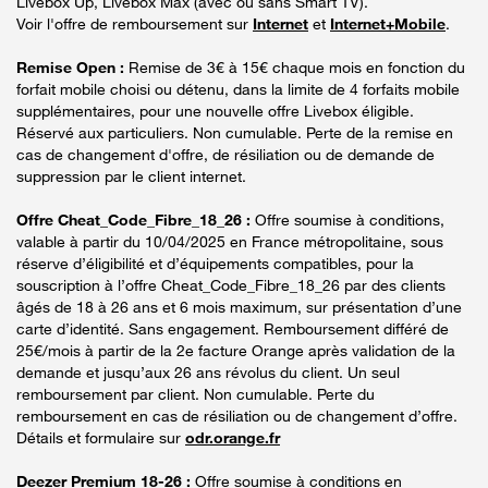
Livebox Up, Livebox Max (avec ou sans Smart TV).
Voir l'offre de remboursement sur
Internet
et
Internet+Mobile
.
Remise Open :
Remise de 3€ à 15€ chaque mois en fonction du
forfait mobile choisi ou détenu, dans la limite de 4 forfaits mobile
supplémentaires, pour une nouvelle offre Livebox éligible.
Réservé aux particuliers. Non cumulable. Perte de la remise en
cas de changement d'offre, de résiliation ou de demande de
suppression par le client internet.
Offre Cheat_Code_Fibre_18_26 :
Offre soumise à conditions,
valable à partir du 10/04/2025 en France métropolitaine, sous
réserve d’éligibilité et d’équipements compatibles, pour la
souscription à l’offre Cheat_Code_Fibre_18_26 par des clients
âgés de 18 à 26 ans et 6 mois maximum, sur présentation d’une
carte d’identité. Sans engagement. Remboursement différé de
25€/mois à partir de la 2e facture Orange après validation de la
demande et jusqu’aux 26 ans révolus du client. Un seul
remboursement par client. Non cumulable. Perte du
remboursement en cas de résiliation ou de changement d’offre.
Détails et formulaire sur
odr.orange.fr
Deezer Premium 18-26 :
Offre soumise à conditions en