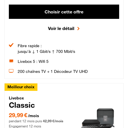
Choisir cette offre
Voir le détail
Fibre rapide :
jusqu'à ↓ 1 Gbit/s ↑ 700 Mbit/s
Livebox 5 : Wifi 5
200 chaînes TV + 1 Décodeur TV UHD
Meilleur choix
Livebox Classic Fibre
Livebox
Classic
29,99 € par mois pendant 12 mois puis 42,99 € par mois, Engagement 12 moi
29,99 €
/mois
pendant 12 mois puis
42,99 €/mois
Engagement 12 mois