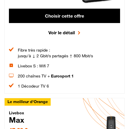
Choisir cette offre
Voir le détail
Fibre très rapide :
jusqu'à ↓ 2 Gbit/s partagés ↑ 800 Mbit/s
Livebox S : Wifi 7
200 chaînes TV +
Eurosport 1
1 Décodeur TV 6
Le meilleur d'Orange
Livebox Max Fibre
Livebox
Max
47,99 € par mois pendant 12 mois puis 57,99 € par mois, Engagement 12 moi