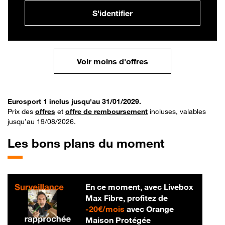
S'identifier
Voir moins d'offres
Eurosport 1 inclus jusqu'au 31/01/2029.
Prix des
offres
et
offre de remboursement
incluses, valables
jusqu’au 19/08/2026.
Les bons plans du moment
En ce moment, avec Livebox
Max Fibre, profitez de
20 € par mois
-
20€/mois
avec Orange
Maison Protégée