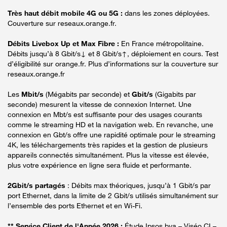
Très haut débit mobile 4G ou 5G :
dans les zones déployées.
Couverture sur reseaux.orange.fr.
Débits Livebox Up et Max Fibre :
En France métropolitaine.
Débits jusqu’à 8 Gbit/s↓ et 8 Gbit/s↑, déploiement en cours. Test
d’éligibilité sur orange.fr. Plus d’informations sur la couverture sur
reseaux.orange.fr
Les
Mbit/s
(Mégabits par seconde) et
Gbit/s
(Gigabits par
seconde) mesurent la vitesse de connexion Internet. Une
connexion en Mbt/s est suffisante pour des usages courants
comme le streaming HD et la navigation web. En revanche, une
connexion en Gbt/s offre une rapidité optimale pour le streaming
4K, les téléchargements très rapides et la gestion de plusieurs
appareils connectés simultanément. Plus la vitesse est élevée,
plus votre expérience en ligne sera fluide et performante.
2Gbit/s partagés
: Débits max théoriques, jusqu’à 1 Gbit/s par
port Ethernet, dans la limite de 2 Gbit/s utilisés simultanément sur
l’ensemble des ports Ethernet et en Wi-Fi.
** Service Client de l'Année 2026 :
Étude Ipsos bva – Viséo CI –