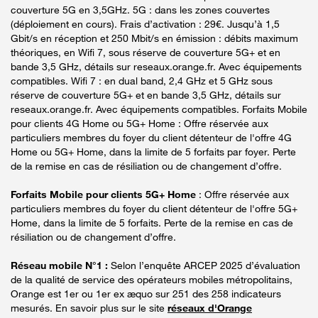
couverture 5G en 3,5GHz. 5G : dans les zones couvertes
(déploiement en cours). Frais d’activation : 29€. Jusqu’à 1,5
Gbit/s en réception et 250 Mbit/s en émission : débits maximum
théoriques, en Wifi 7, sous réserve de couverture 5G+ et en
bande 3,5 GHz, détails sur reseaux.orange.fr. Avec équipements
compatibles. Wifi 7 : en dual band, 2,4 GHz et 5 GHz sous
réserve de couverture 5G+ et en bande 3,5 GHz, détails sur
reseaux.orange.fr. Avec équipements compatibles. Forfaits Mobile
pour clients 4G Home ou 5G+ Home : Offre réservée aux
particuliers membres du foyer du client détenteur de l'offre 4G
Home ou 5G+ Home, dans la limite de 5 forfaits par foyer. Perte
de la remise en cas de résiliation ou de changement d’offre.
Forfaits Mobile pour clients 5G+ Home
: Offre réservée aux
particuliers membres du foyer du client détenteur de l'offre 5G+
Home, dans la limite de 5 forfaits. Perte de la remise en cas de
résiliation ou de changement d’offre.
Réseau mobile N°1 :
Selon l’enquête ARCEP 2025 d’évaluation
de la qualité de service des opérateurs mobiles métropolitains,
Orange est 1er ou 1er ex æquo sur 251 des 258 indicateurs
mesurés. En savoir plus sur le site
réseaux d'Orange