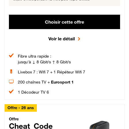
Choisir cette offre
Voir le détail
Fibre ultra rapide :
jusqu'à ↓ 8 Gbit/s ↑ 8 Gbit/s
Livebox 7 : Wifi 7 + 1 Répéteur Wifi 7
200 chaînes TV +
Eurosport 1
1 Décodeur TV 6
Offre - 26 ans
Cheat_Code Fibre_18_26
Offre
Cheat_Code