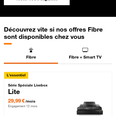
Découvrez vite si nos offres Fibre
sont disponibles chez vous
Fibre
Fibre + Smart TV
L'essentiel
Série Spéciale Livebox Lite Fibre
Série Spéciale Livebox
Lite
29,99 € par mois , Engagement 12 mois
29,99 €
/mois
Engagement 12 mois