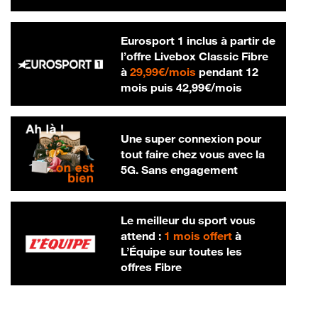
Eurosport 1 inclus à partir de
l’offre Livebox Classic Fibre
29,99 € par mois
à
29,99€/mois
pendant 12
42,99 € par m
mois puis
42,99€/mois
Une super connexion pour
tout faire chez vous avec la
5G. Sans engagement
Le meilleur du sport vous
attend :
1 mois offert
à
L’Équipe sur toutes les
offres Fibre