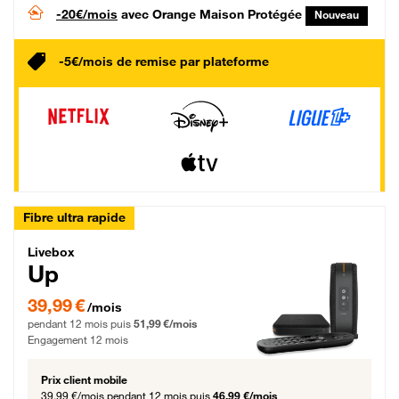
-20€/mois
avec Orange Maison Protégée
Nouveau
-5€/mois de remise par plateforme
Fibre ultra rapide
Livebox Up Fibre
Livebox
Up
39,99 € par mois pendant 12 mois puis 51,99 € par mois, Engagement 12 moi
39,99 €
/mois
pendant 12 mois puis
51,99 €/mois
Engagement 12 mois
Prix client mobile
39,99 €/mois
pendant 12 mois puis
46,99 €/mois