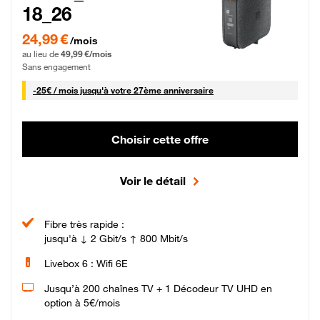
18_26
24,99 € par mois pendant 0 mois puis 49,99 € par mois, Sans engagement
24,99 €
/mois
au lieu de
49,99 €/mois
Sans engagement
25 € par mois
-
25€ / mois
jusqu'à votre 27ème anniversaire
Choisir cette offre
Voir le détail
Fibre très rapide :
jusqu'à ↓ 2 Gbit/s ↑ 800 Mbit/s
Livebox 6 : Wifi 6E
Jusqu’à 200 chaînes TV + 1 Décodeur TV UHD en
option à 5€/mois