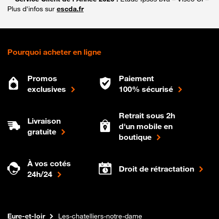
Plus d'infos sur
escda.fr
Pourquoi acheter en ligne
Promos
Paiement
exclusives
100% sécurisé
Retrait sous 2h
Livraison
d'un mobile en
gratuite
boutique
À vos cotés
Droit de rétractation
24h/24
Internet fibre
Boutique Orange
Centre-val-de-loire
Eure-et-loir
Les-chatelliers-notre-dame