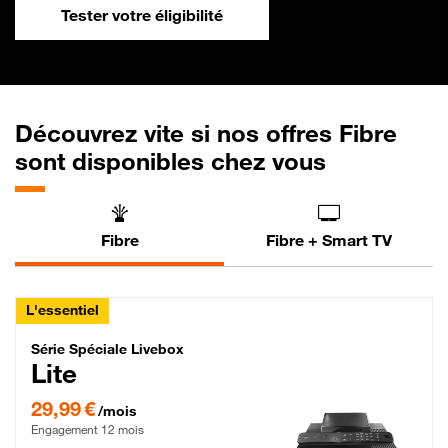
Tester votre éligibilité
Découvrez vite si nos offres Fibre
sont disponibles chez vous
Fibre
Fibre + Smart TV
L'essentiel
Série Spéciale Livebox Lite Fibre
Série Spéciale Livebox
Lite
29,99 € par mois , Engagement 12 mois
29,99 €
/mois
Engagement 12 mois