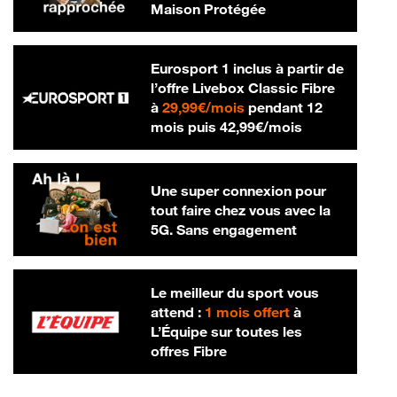
Maison Protégée
Eurosport 1 inclus à partir de
l’offre Livebox Classic Fibre
29,99 € par mois
à
29,99€/mois
pendant 12
42,99 € par m
mois puis
42,99€/mois
Une super connexion pour
tout faire chez vous avec la
5G. Sans engagement
Le meilleur du sport vous
attend :
1 mois offert
à
L’Équipe sur toutes les
offres Fibre