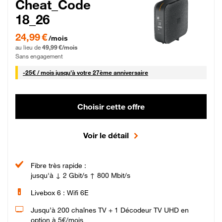
Cheat_Code
18_26
24,99 € par mois pendant 0 mois puis 49,99 € par mois, Sans engagement
24,99 €
/mois
au lieu de
49,99 €/mois
Sans engagement
25 € par mois
-
25€ / mois
jusqu'à votre 27ème anniversaire
Choisir cette offre
Voir le détail
Fibre très rapide :
jusqu'à ↓ 2 Gbit/s ↑ 800 Mbit/s
Livebox 6 : Wifi 6E
Jusqu’à 200 chaînes TV + 1 Décodeur TV UHD en
option à 5€/mois