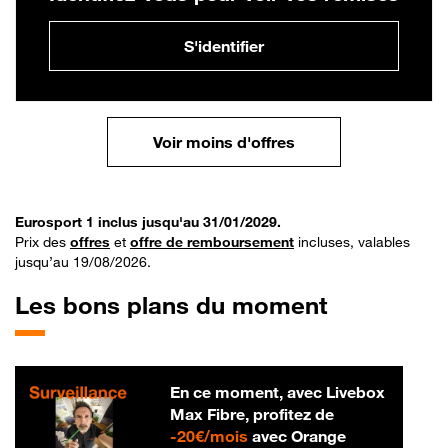
S'identifier
Voir moins d'offres
Eurosport 1 inclus jusqu'au 31/01/2029.
Prix des
offres
et
offre de remboursement
incluses, valables
jusqu’au 19/08/2026.
Les bons plans du moment
En ce moment, avec Livebox
Max Fibre, profitez de
20 € par mois
-
20€/mois
avec Orange