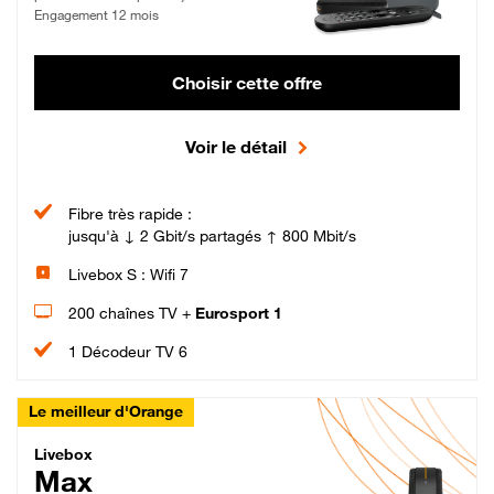
Engagement 12 mois
Choisir cette offre
Voir le détail
Fibre très rapide :
jusqu'à ↓ 2 Gbit/s partagés ↑ 800 Mbit/s
Livebox S : Wifi 7
200 chaînes TV +
Eurosport 1
1 Décodeur TV 6
Le meilleur d'Orange
Livebox Max Fibre
Livebox
Max