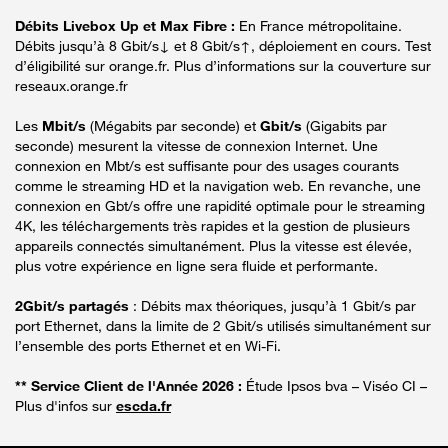
Débits Livebox Up et Max Fibre :
En France métropolitaine.
Débits jusqu’à 8 Gbit/s↓ et 8 Gbit/s↑, déploiement en cours. Test
d’éligibilité sur orange.fr. Plus d’informations sur la couverture sur
reseaux.orange.fr
Les
Mbit/s
(Mégabits par seconde) et
Gbit/s
(Gigabits par
seconde) mesurent la vitesse de connexion Internet. Une
connexion en Mbt/s est suffisante pour des usages courants
comme le streaming HD et la navigation web. En revanche, une
connexion en Gbt/s offre une rapidité optimale pour le streaming
4K, les téléchargements très rapides et la gestion de plusieurs
appareils connectés simultanément. Plus la vitesse est élevée,
plus votre expérience en ligne sera fluide et performante.
2Gbit/s partagés
: Débits max théoriques, jusqu’à 1 Gbit/s par
port Ethernet, dans la limite de 2 Gbit/s utilisés simultanément sur
l’ensemble des ports Ethernet et en Wi-Fi.
** Service Client de l'Année 2026 :
Étude Ipsos bva – Viséo CI –
Plus d'infos sur
escda.fr