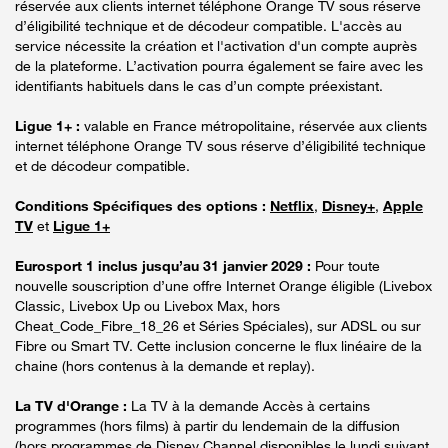
réservée aux clients internet téléphone Orange TV sous réserve
d’éligibilité technique et de décodeur compatible. L'accès au
service nécessite la création et l'activation d'un compte auprès
de la plateforme. L’activation pourra également se faire avec les
identifiants habituels dans le cas d’un compte préexistant.
Ligue 1+ :
valable en France métropolitaine, réservée aux clients
internet téléphone Orange TV sous réserve d’éligibilité technique
et de décodeur compatible.
Conditions Spécifiques des options :
Netflix
,
Disney+
,
Apple
TV
et
Ligue 1+
Eurosport 1 inclus jusqu’au 31 janvier 2029 :
Pour toute
nouvelle souscription d’une offre Internet Orange éligible (Livebox
Classic, Livebox Up ou Livebox Max, hors
Cheat_Code_Fibre_18_26 et Séries Spéciales), sur ADSL ou sur
Fibre ou Smart TV. Cette inclusion concerne le flux linéaire de la
chaine (hors contenus à la demande et replay).
La TV d'Orange :
La TV à la demande Accès à certains
programmes (hors films) à partir du lendemain de la diffusion
(hors programmes de Disney Channel disponibles le lundi suivant