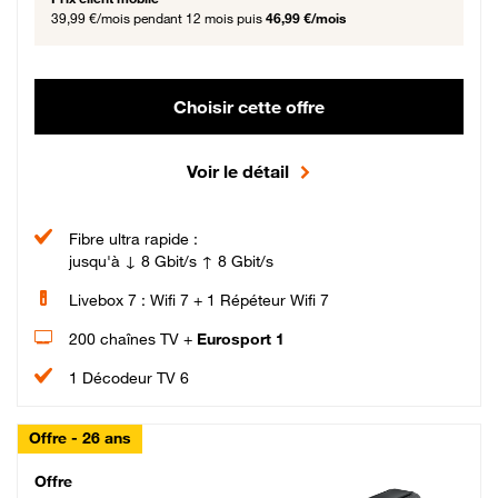
39,99 €/mois
pendant 12 mois puis
46,99 €/mois
Choisir cette offre
Voir le détail
Fibre ultra rapide :
jusqu'à ↓ 8 Gbit/s ↑ 8 Gbit/s
Livebox 7 : Wifi 7 + 1 Répéteur Wifi 7
200 chaînes TV +
Eurosport 1
1 Décodeur TV 6
Offre - 26 ans
Cheat_Code Fibre_18_26
Offre