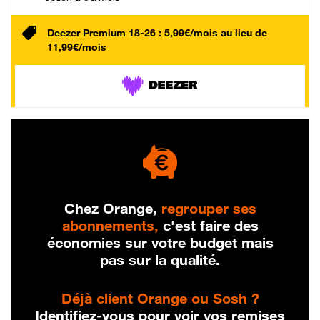
Deezer Premium 18-26 : 5,99€/mois au lieu de
11,99€/mois
Chez Orange,
regrouper ses
abonnements,
c'est faire des
économies sur votre budget mais
pas sur la qualité.
Déjà client Orange ou Sosh ?
Identifiez-vous pour voir vos remises