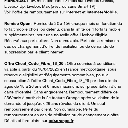
Fibre/ADSL :
-5€/mois pendant 12 mois sur Livebox Classic,
Livebox Up, Livebox Max (avec ou sans Smart TV).
Voir l'offre de remboursement sur
Internet
et
Internet+Mobile
.
Remise Open :
Remise de 3€ à 15€ chaque mois en fonction du
forfait mobile choisi ou détenu, dans la limite de 4 forfaits mobile
supplémentaires, pour une nouvelle offre Livebox éligible.
Réservé aux particuliers. Non cumulable. Perte de la remise en
cas de changement d'offre, de résiliation ou de demande de
suppression par le client internet.
Offre Cheat_Code_Fibre_18_26 :
Offre soumise à conditions,
valable à partir du 10/04/2025 en France métropolitaine, sous
réserve d’éligibilité et d’équipements compatibles, pour la
souscription à l’offre Cheat_Code_Fibre_18_26 par des clients
âgés de 18 à 26 ans et 6 mois maximum, sur présentation d’une
carte d’identité. Sans engagement. Remboursement différé de
25€/mois à partir de la 2e facture Orange après validation de la
demande et jusqu’aux 26 ans révolus du client. Un seul
remboursement par client. Non cumulable. Perte du
remboursement en cas de résiliation ou de changement d’offre.
Détails et formulaire sur
odr.orange.fr