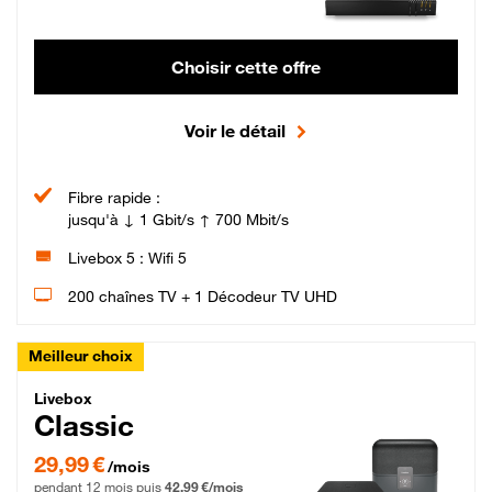
Choisir cette offre
Voir le détail
Fibre rapide :
jusqu'à ↓ 1 Gbit/s ↑ 700 Mbit/s
Livebox 5 : Wifi 5
200 chaînes TV + 1 Décodeur TV UHD
Meilleur choix
Livebox Classic Fibre
Livebox
Classic
29,99 € par mois pendant 12 mois puis 42,99 € par mois, Engagement 12 moi
29,99 €
/mois
pendant 12 mois puis
42,99 €/mois