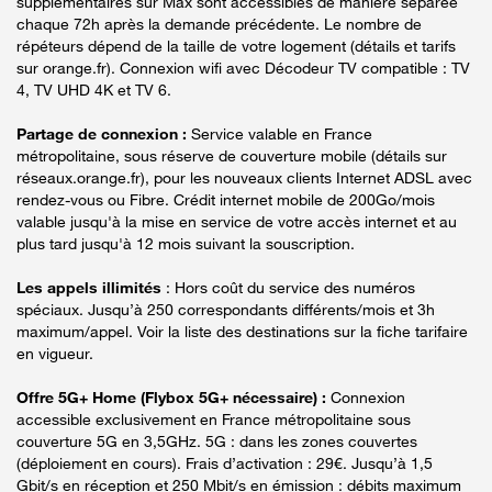
supplémentaires sur Max sont accessibles de manière séparée
chaque 72h après la demande précédente. Le nombre de
répéteurs dépend de la taille de votre logement (détails et tarifs
sur orange.fr). Connexion wifi avec Décodeur TV compatible : TV
4, TV UHD 4K et TV 6.
Partage de connexion :
Service valable en France
métropolitaine, sous réserve de couverture mobile (détails sur
réseaux.orange.fr), pour les nouveaux clients Internet ADSL avec
rendez-vous ou Fibre. Crédit internet mobile de 200Go/mois
valable jusqu'à la mise en service de votre accès internet et au
plus tard jusqu'à 12 mois suivant la souscription.
Les appels illimités
: Hors coût du service des numéros
spéciaux. Jusqu’à 250 correspondants différents/mois et 3h
maximum/appel. Voir la liste des destinations sur la fiche tarifaire
en vigueur.
Offre 5G+ Home (Flybox 5G+ nécessaire) :
Connexion
accessible exclusivement en France métropolitaine sous
couverture 5G en 3,5GHz. 5G : dans les zones couvertes
(déploiement en cours). Frais d’activation : 29€. Jusqu’à 1,5
Gbit/s en réception et 250 Mbit/s en émission : débits maximum