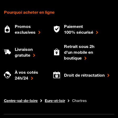
Pourquoi acheter en ligne
Promos
Paiement
exclusives
100% sécurisé
Retrait sous 2h
Livraison
d'un mobile en
gratuite
boutique
À vos cotés
Droit de rétractation
24h/24
Internet fibre
Boutique Orange
Centre-val-de-loire
Eure-et-loir
Chartres