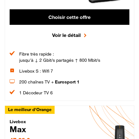
Choisir cette offre
Voir le détail
Fibre très rapide :
jusqu'à ↓ 2 Gbit/s partagés ↑ 800 Mbit/s
Livebox S : Wifi 7
200 chaînes TV +
Eurosport 1
1 Décodeur TV 6
Le meilleur d'Orange
Livebox Max Fibre
Livebox
Max
47,99 € par mois pendant 12 mois puis 57,99 € par mois, Engagement 12 moi