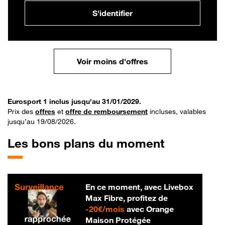
S'identifier
Voir moins d'offres
Eurosport 1 inclus jusqu'au 31/01/2029.
Prix des
offres
et
offre de remboursement
incluses, valables
jusqu’au 19/08/2026.
Les bons plans du moment
En ce moment, avec Livebox
Max Fibre, profitez de
20 € par mois
-
20€/mois
avec Orange
Maison Protégée