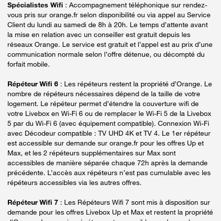
Spécialistes Wifi
: Accompagnement téléphonique sur rendez-
vous pris sur orange.fr selon disponibilité ou via appel au Service
Client du lundi au samedi de 8h à 20h. Le temps d’attente avant
la mise en relation avec un conseiller est gratuit depuis les
réseaux Orange. Le service est gratuit et l’appel est au prix d’une
communication normale selon l’offre détenue, ou décompté du
forfait mobile.
Répéteur Wifi 6
: Les répéteurs restent la propriété d’Orange. Le
nombre de répéteurs nécessaires dépend de la taille de votre
logement. Le répéteur permet d’étendre la couverture wifi de
votre Livebox en Wi-Fi 6 ou de remplacer le Wi-Fi 5 de la Livebox
5 par du Wi-Fi 6 (avec équipement compatible). Connexion Wi-Fi
avec Décodeur compatible : TV UHD 4K et TV 4. Le 1er répéteur
est accessible sur demande sur orange.fr pour les offres Up et
Max, et les 2 répéteurs supplémentaires sur Max sont
accessibles de manière séparée chaque 72h après la demande
précédente. L’accès aux répéteurs n’est pas cumulable avec les
répéteurs accessibles via les autres offres.
Répéteur Wifi 7
: Les Répéteurs Wifi 7 sont mis à disposition sur
demande pour les offres Livebox Up et Max et restent la propriété