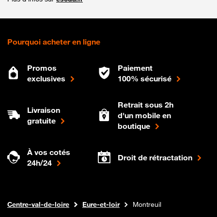
Pourquoi acheter en ligne
Promos
Paiement
exclusives
100% sécurisé
Retrait sous 2h
Livraison
d'un mobile en
gratuite
boutique
À vos cotés
Droit de rétractation
24h/24
Internet fibre
Boutique Orange
Centre-val-de-loire
Eure-et-loir
Montreuil