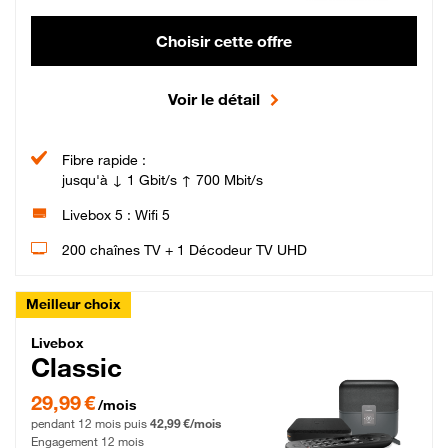
Choisir cette offre
Voir le détail
Fibre rapide :
jusqu'à ↓ 1 Gbit/s ↑ 700 Mbit/s
Livebox 5 : Wifi 5
200 chaînes TV + 1 Décodeur TV UHD
Meilleur choix
Livebox Classic Fibre
Livebox
Classic
29,99 € par mois pendant 12 mois puis 42,99 € par mois, Engagement 12 moi
29,99 €
/mois
pendant 12 mois puis
42,99 €/mois
Engagement 12 mois