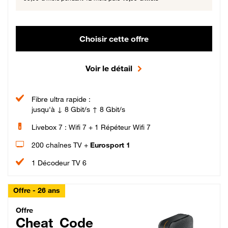
Choisir cette offre
Voir le détail
Fibre ultra rapide :
jusqu'à ↓ 8 Gbit/s ↑ 8 Gbit/s
Livebox 7 : Wifi 7 + 1 Répéteur Wifi 7
200 chaînes TV +
Eurosport 1
1 Décodeur TV 6
Offre - 26 ans
Cheat_Code Fibre_18_26
Offre
Cheat_Code