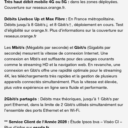
Très haut débit mobile 4G ou 5G :
dans les zones déployées.
Couverture sur reseaux.orange.fr.
Débits Livebox Up et Max Fibre :
En France métropolitaine.
Débits jusqu’à 8 Gbit/s↓ et 8 Gbit/s↑, déploiement en cours. Test
d’éligibilité sur orange.fr. Plus d’informations sur la couverture sur
reseaux.orange.fr
Les
Mbit/s
(Mégabits par seconde) et
Gbit/s
(Gigabits par
seconde) mesurent la vitesse de connexion Internet. Une
connexion en Mbt/s est suffisante pour des usages courants
comme le streaming HD et la navigation web. En revanche, une
connexion en Gbt/s offre une rapidité optimale pour le streaming
4K, les téléchargements très rapides et la gestion de plusieurs
appareils connectés simultanément. Plus la vitesse est élevée,
plus votre expérience en ligne sera fluide et performante.
2Gbit/s partagés
: Débits max théoriques, jusqu’à 1 Gbit/s par
port Ethernet, dans la limite de 2 Gbit/s utilisés simultanément sur
l’ensemble des ports Ethernet et en Wi-Fi.
** Service Client de l'Année 2026 :
Étude Ipsos bva – Viséo CI –
Plus d'infos sur
escda.fr