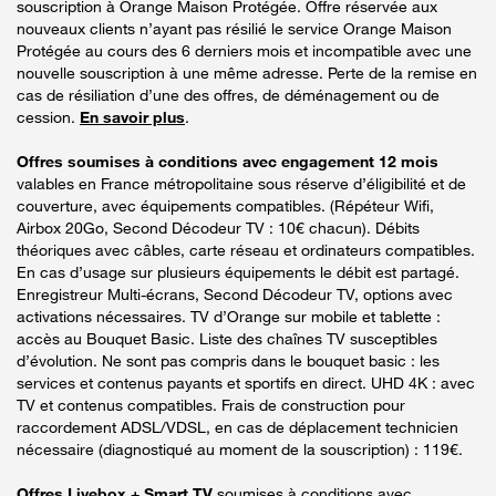
souscription à Orange Maison Protégée. Offre réservée aux
nouveaux clients n’ayant pas résilié le service Orange Maison
Protégée au cours des 6 derniers mois et incompatible avec une
nouvelle souscription à une même adresse. Perte de la remise en
cas de résiliation d’une des offres, de déménagement ou de
cession.
En savoir plus
.
Offres soumises à conditions avec engagement 12 mois
valables en France métropolitaine sous réserve d’éligibilité et de
couverture, avec équipements compatibles. (Répéteur Wifi,
Airbox 20Go, Second Décodeur TV : 10€ chacun). Débits
théoriques avec câbles, carte réseau et ordinateurs compatibles.
En cas d’usage sur plusieurs équipements le débit est partagé.
Enregistreur Multi-écrans, Second Décodeur TV, options avec
activations nécessaires. TV d’Orange sur mobile et tablette :
accès au Bouquet Basic. Liste des chaînes TV susceptibles
d’évolution. Ne sont pas compris dans le bouquet basic : les
services et contenus payants et sportifs en direct. UHD 4K : avec
TV et contenus compatibles. Frais de construction pour
raccordement ADSL/VDSL, en cas de déplacement technicien
nécessaire (diagnostiqué au moment de la souscription) : 119€.
Offres Livebox + Smart TV
soumises à conditions avec