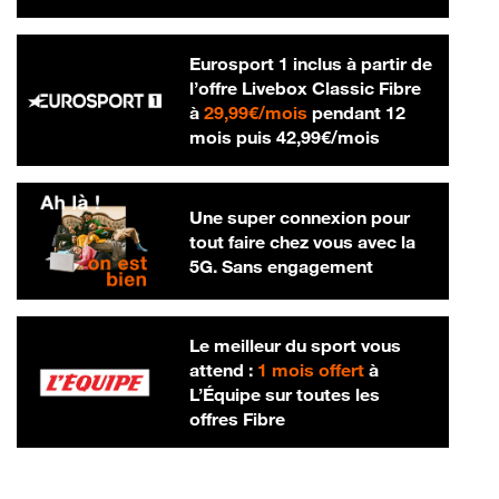
Eurosport 1 inclus à partir de
l’offre Livebox Classic Fibre
29,99 € par mois
à
29,99€/mois
pendant 12
42,99 € par m
mois puis
42,99€/mois
Une super connexion pour
tout faire chez vous avec la
5G. Sans engagement
Le meilleur du sport vous
attend :
1 mois offert
à
L’Équipe sur toutes les
offres Fibre