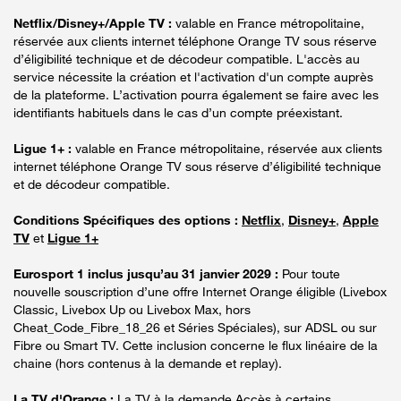
Netflix/Disney+/Apple TV :
valable en France métropolitaine,
réservée aux clients internet téléphone Orange TV sous réserve
d’éligibilité technique et de décodeur compatible. L'accès au
service nécessite la création et l'activation d'un compte auprès
de la plateforme. L’activation pourra également se faire avec les
identifiants habituels dans le cas d’un compte préexistant.
Ligue 1+ :
valable en France métropolitaine, réservée aux clients
internet téléphone Orange TV sous réserve d’éligibilité technique
et de décodeur compatible.
Conditions Spécifiques des options :
Netflix
,
Disney+
,
Apple
TV
et
Ligue 1+
Eurosport 1 inclus jusqu’au 31 janvier 2029 :
Pour toute
nouvelle souscription d’une offre Internet Orange éligible (Livebox
Classic, Livebox Up ou Livebox Max, hors
Cheat_Code_Fibre_18_26 et Séries Spéciales), sur ADSL ou sur
Fibre ou Smart TV. Cette inclusion concerne le flux linéaire de la
chaine (hors contenus à la demande et replay).
La TV d'Orange :
La TV à la demande Accès à certains