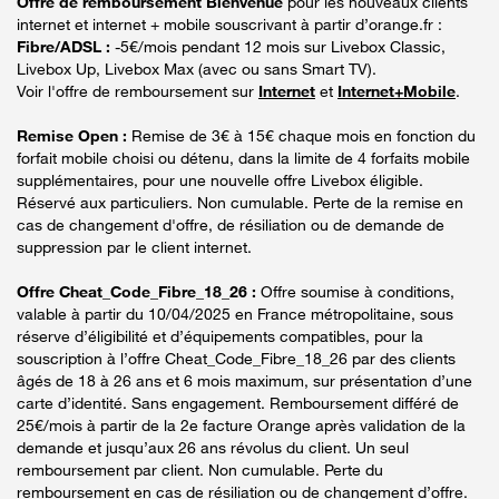
Offre de remboursement Bienvenue
pour les nouveaux clients
internet et internet + mobile souscrivant à partir d’orange.fr :
Fibre/ADSL :
-5€/mois pendant 12 mois sur Livebox Classic,
Livebox Up, Livebox Max (avec ou sans Smart TV).
Voir l'offre de remboursement sur
Internet
et
Internet+Mobile
.
Remise Open :
Remise de 3€ à 15€ chaque mois en fonction du
forfait mobile choisi ou détenu, dans la limite de 4 forfaits mobile
supplémentaires, pour une nouvelle offre Livebox éligible.
Réservé aux particuliers. Non cumulable. Perte de la remise en
cas de changement d'offre, de résiliation ou de demande de
suppression par le client internet.
Offre Cheat_Code_Fibre_18_26 :
Offre soumise à conditions,
valable à partir du 10/04/2025 en France métropolitaine, sous
réserve d’éligibilité et d’équipements compatibles, pour la
souscription à l’offre Cheat_Code_Fibre_18_26 par des clients
âgés de 18 à 26 ans et 6 mois maximum, sur présentation d’une
carte d’identité. Sans engagement. Remboursement différé de
25€/mois à partir de la 2e facture Orange après validation de la
demande et jusqu’aux 26 ans révolus du client. Un seul
remboursement par client. Non cumulable. Perte du
remboursement en cas de résiliation ou de changement d’offre.