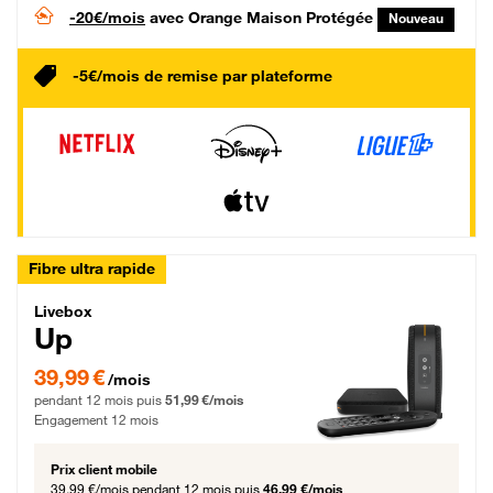
-20€/mois
avec Orange Maison Protégée
Nouveau
-5€/mois de remise par plateforme
Fibre ultra rapide
Livebox Up Fibre
Livebox
Up
39,99 € par mois pendant 12 mois puis 51,99 € par mois, Engagement 12 moi
39,99 €
/mois
pendant 12 mois puis
51,99 €/mois
Engagement 12 mois
Prix client mobile
39,99 €/mois
pendant 12 mois puis
46,99 €/mois