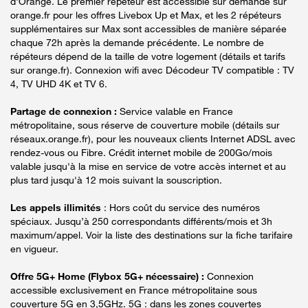
d'Orange. Le premier répéteur est accessible sur demande sur
orange.fr pour les offres Livebox Up et Max, et les 2 répéteurs
supplémentaires sur Max sont accessibles de manière séparée
chaque 72h après la demande précédente. Le nombre de
répéteurs dépend de la taille de votre logement (détails et tarifs
sur orange.fr). Connexion wifi avec Décodeur TV compatible : TV
4, TV UHD 4K et TV 6.
Partage de connexion :
Service valable en France
métropolitaine, sous réserve de couverture mobile (détails sur
réseaux.orange.fr), pour les nouveaux clients Internet ADSL avec
rendez-vous ou Fibre. Crédit internet mobile de 200Go/mois
valable jusqu'à la mise en service de votre accès internet et au
plus tard jusqu'à 12 mois suivant la souscription.
Les appels illimités
: Hors coût du service des numéros
spéciaux. Jusqu’à 250 correspondants différents/mois et 3h
maximum/appel. Voir la liste des destinations sur la fiche tarifaire
en vigueur.
Offre 5G+ Home (Flybox 5G+ nécessaire) :
Connexion
accessible exclusivement en France métropolitaine sous
couverture 5G en 3,5GHz. 5G : dans les zones couvertes