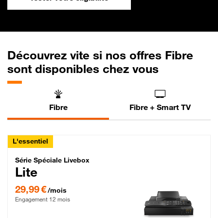
Découvrez vite si nos offres Fibre
sont disponibles chez vous
Fibre
Fibre + Smart TV
L'essentiel
Série Spéciale Livebox Lite Fibre
Série Spéciale Livebox
Lite
29,99 € par mois , Engagement 12 mois
29,99 €
/mois
Engagement 12 mois