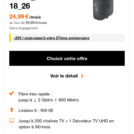
18_26
24,99 € par mois pendant 0 mois puis 49,99 € par mois, Sans engagement
24,99 €
/mois
au lieu de
49,99 €/mois
Sans engagement
25 € par mois
-
25€ / mois
jusqu'à votre 27ème anniversaire
Choisir cette offre
Voir le détail
Fibre très rapide :
jusqu'à ↓ 2 Gbit/s ↑ 800 Mbit/s
Livebox 6 : Wifi 6E
Jusqu’à 200 chaînes TV + 1 Décodeur TV UHD en
option à 5€/mois