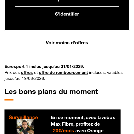
S'identifier
Voir moins d'offres
Eurosport 1 inclus jusqu'au 31/01/2029.
Prix des
offres
et
offre de remboursement
incluses, valables
jusqu’au 19/08/2026.
Les bons plans du moment
En ce moment, avec Livebox
Max Fibre, profitez de
20 € par mois
-
20€/mois
avec Orange