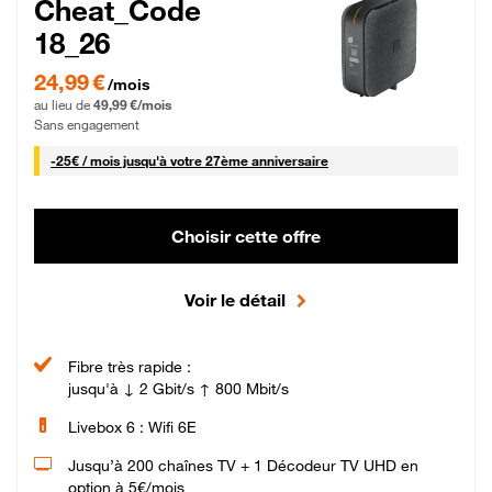
Cheat_Code
18_26
24,99 € par mois pendant 0 mois puis 49,99 € par mois, Sans engagement
24,99 €
/mois
au lieu de
49,99 €/mois
Sans engagement
25 € par mois
-
25€ / mois
jusqu'à votre 27ème anniversaire
Choisir cette offre
Voir le détail
Fibre très rapide :
jusqu'à ↓ 2 Gbit/s ↑ 800 Mbit/s
Livebox 6 : Wifi 6E
Jusqu’à 200 chaînes TV + 1 Décodeur TV UHD en
option à 5€/mois