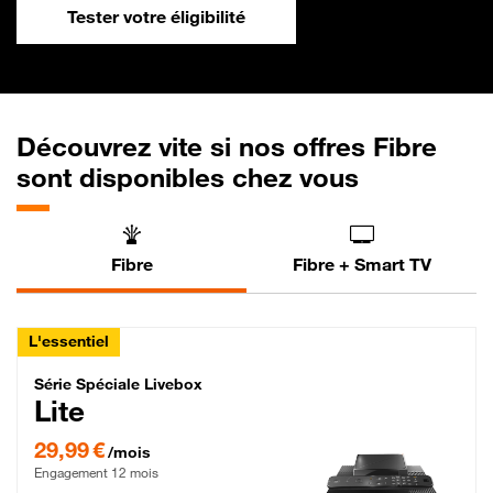
Tester votre éligibilité
Découvrez vite si nos offres Fibre
sont disponibles chez vous
Fibre
Fibre + Smart TV
L'essentiel
Série Spéciale Livebox Lite Fibre
Série Spéciale Livebox
Lite
29,99 € par mois , Engagement 12 mois
29,99 €
/mois
Engagement 12 mois