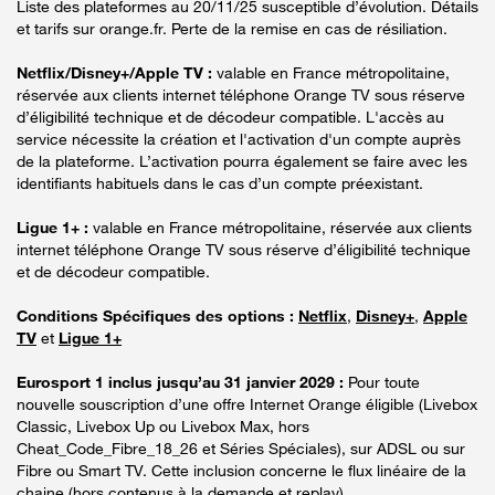
Liste des plateformes au 20/11/25 susceptible d’évolution. Détails
et tarifs sur orange.fr. Perte de la remise en cas de résiliation.
Netflix/Disney+/Apple TV :
valable en France métropolitaine,
réservée aux clients internet téléphone Orange TV sous réserve
d’éligibilité technique et de décodeur compatible. L'accès au
service nécessite la création et l'activation d'un compte auprès
de la plateforme. L’activation pourra également se faire avec les
identifiants habituels dans le cas d’un compte préexistant.
Ligue 1+ :
valable en France métropolitaine, réservée aux clients
internet téléphone Orange TV sous réserve d’éligibilité technique
et de décodeur compatible.
Conditions Spécifiques des options :
Netflix
,
Disney+
,
Apple
TV
et
Ligue 1+
Eurosport 1 inclus jusqu’au 31 janvier 2029 :
Pour toute
nouvelle souscription d’une offre Internet Orange éligible (Livebox
Classic, Livebox Up ou Livebox Max, hors
Cheat_Code_Fibre_18_26 et Séries Spéciales), sur ADSL ou sur
Fibre ou Smart TV. Cette inclusion concerne le flux linéaire de la
chaine (hors contenus à la demande et replay).