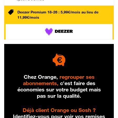
Deezer Premium 18-26 : 5,99€/mois au lieu de
11,99€/mois
Chez Orange,
regrouper ses
abonnements,
c'est faire des
économies sur votre budget mais
pas sur la qualité.
Déjà client Orange ou Sosh ?
Identifiez-vous pour voir vos remises