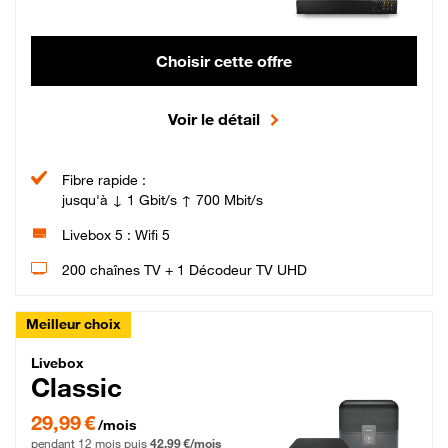
Choisir cette offre
Voir le détail
Fibre rapide :
jusqu'à ↓ 1 Gbit/s ↑ 700 Mbit/s
Livebox 5 : Wifi 5
200 chaînes TV + 1 Décodeur TV UHD
Meilleur choix
Livebox Classic Fibre
Livebox
Classic
29,99 € par mois pendant 12 mois puis 42,99 € par mois, Engagement 12 moi
29,99 €
/mois
pendant 12 mois puis
42,99 €/mois