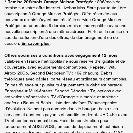
* Remise 20€/mois Orange Maison Protégée
: 20€/mois de
remise sur votre offre internet Livebox Max Fibre pour toute 1ère
souscription à Orange Maison Protégée. Offre réservée aux
nouveaux clients n’ayant pas résilié le service Orange Maison
Protégée au cours des 6 derniers mois et incompatible avec une
nouvelle souscription à une même adresse. Perte de la remise en
cas de résiliation d’une des offres, de déménagement ou de
cession.
En savoir plus
.
Offres soumises à conditions avec engagement 12 mois
valables en France métropolitaine sous réserve d’éligibilité et de
couverture, avec équipements compatibles. (Répéteur Wifi,
Airbox 20Go, Second Décodeur TV : 10€ chacun). Débits
théoriques avec câbles, carte réseau et ordinateurs compatibles.
En cas d’usage sur plusieurs équipements le débit est partagé.
Enregistreur Multi-écrans, Second Décodeur TV, options avec
activations nécessaires. TV d’Orange sur mobile et tablette :
accès au Bouquet Basic. Liste des chaînes TV susceptibles
d’évolution. Ne sont pas compris dans le bouquet basic : les
services et contenus payants et sportifs en direct. UHD 4K : avec
TV et contenus compatibles. Frais de construction pour
raccordement ADSL/VDSL, en cas de déplacement technicien
nécessaire (diagnostiqué au moment de la souscription) : 119€.