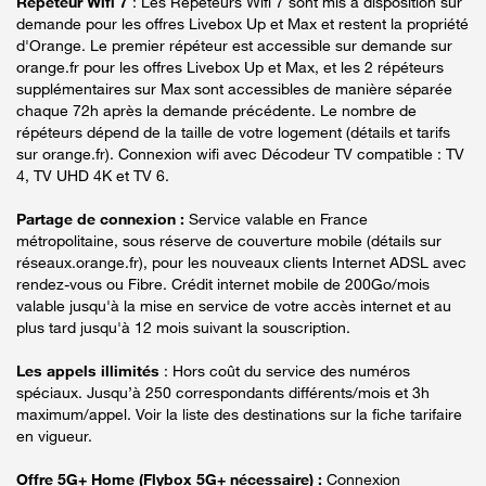
Répéteur Wifi 7
: Les Répéteurs Wifi 7 sont mis à disposition sur
demande pour les offres Livebox Up et Max et restent la propriété
d'Orange. Le premier répéteur est accessible sur demande sur
orange.fr pour les offres Livebox Up et Max, et les 2 répéteurs
supplémentaires sur Max sont accessibles de manière séparée
chaque 72h après la demande précédente. Le nombre de
répéteurs dépend de la taille de votre logement (détails et tarifs
sur orange.fr). Connexion wifi avec Décodeur TV compatible : TV
4, TV UHD 4K et TV 6.
Partage de connexion :
Service valable en France
métropolitaine, sous réserve de couverture mobile (détails sur
réseaux.orange.fr), pour les nouveaux clients Internet ADSL avec
rendez-vous ou Fibre. Crédit internet mobile de 200Go/mois
valable jusqu'à la mise en service de votre accès internet et au
plus tard jusqu'à 12 mois suivant la souscription.
Les appels illimités
: Hors coût du service des numéros
spéciaux. Jusqu’à 250 correspondants différents/mois et 3h
maximum/appel. Voir la liste des destinations sur la fiche tarifaire
en vigueur.
Offre 5G+ Home (Flybox 5G+ nécessaire) :
Connexion