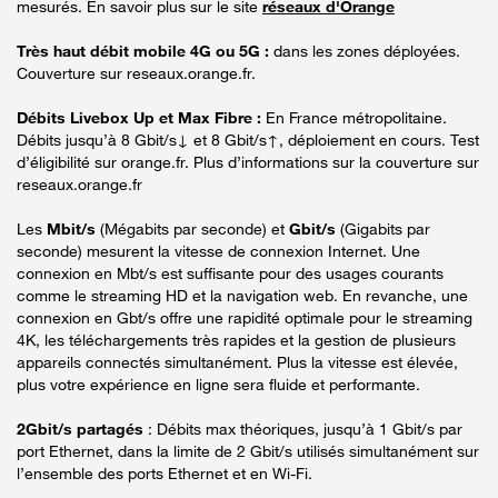
mesurés. En savoir plus sur le site
réseaux d'Orange
Très haut débit mobile 4G ou 5G :
dans les zones déployées.
Couverture sur reseaux.orange.fr.
Débits Livebox Up et Max Fibre :
En France métropolitaine.
Débits jusqu’à 8 Gbit/s↓ et 8 Gbit/s↑, déploiement en cours. Test
d’éligibilité sur orange.fr. Plus d’informations sur la couverture sur
reseaux.orange.fr
Les
Mbit/s
(Mégabits par seconde) et
Gbit/s
(Gigabits par
seconde) mesurent la vitesse de connexion Internet. Une
connexion en Mbt/s est suffisante pour des usages courants
comme le streaming HD et la navigation web. En revanche, une
connexion en Gbt/s offre une rapidité optimale pour le streaming
4K, les téléchargements très rapides et la gestion de plusieurs
appareils connectés simultanément. Plus la vitesse est élevée,
plus votre expérience en ligne sera fluide et performante.
2Gbit/s partagés
: Débits max théoriques, jusqu’à 1 Gbit/s par
port Ethernet, dans la limite de 2 Gbit/s utilisés simultanément sur
l’ensemble des ports Ethernet et en Wi-Fi.