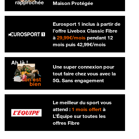
Maison Protégée
Eurosport 1 inclus à partir de
l’offre Livebox Classic Fibre
29,99 € par mois
à
29,99€/mois
pendant 12
42,99 € par m
mois puis
42,99€/mois
Une super connexion pour
tout faire chez vous avec la
5G. Sans engagement
Le meilleur du sport vous
attend :
1 mois offert
à
L’Équipe sur toutes les
offres Fibre