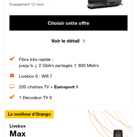
Engagement 12 mois
Choisir cette offre
Voir le détail
Fibre très rapide :
jusqu'à ↓ 2 Gbit/s partagés ↑ 800 Mbit/s
Livebox S : Wifi 7
200 chaînes TV +
Eurosport 1
1 Décodeur TV 6
Le meilleur d'Orange
Livebox Max Fibre
Livebox
Max