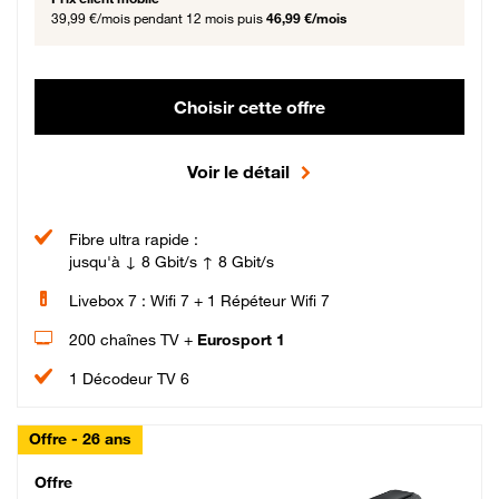
39,99 €/mois
pendant 12 mois puis
46,99 €/mois
Choisir cette offre
Voir le détail
Fibre ultra rapide :
jusqu'à ↓ 8 Gbit/s ↑ 8 Gbit/s
Livebox 7 : Wifi 7 + 1 Répéteur Wifi 7
200 chaînes TV +
Eurosport 1
1 Décodeur TV 6
Offre - 26 ans
Cheat_Code Fibre_18_26
Offre