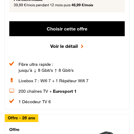
39,99 €/mois
pendant 12 mois puis
46,99 €/mois
Choisir cette offre
Voir le détail
Fibre ultra rapide :
jusqu'à ↓ 8 Gbit/s ↑ 8 Gbit/s
Livebox 7 : Wifi 7 + 1 Répéteur Wifi 7
200 chaînes TV +
Eurosport 1
1 Décodeur TV 6
Offre - 26 ans
Cheat_Code Fibre_18_26
Offre