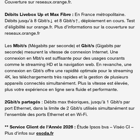
Couverture sur reseaux.orange.fr.
Débits Livebox Up et Max Fibre :
En France métropolitaine.
Débits jusqu’à 8 Gbit/s↓ et 8 Gbit/s↑, déploiement en cours. Test
d’éligibilité sur orange.fr. Plus d’informations sur la couverture sur
reseaux.orange.fr
Les
Mbit/s
(Mégabits par seconde) et
Gbit/s
(Gigabits par
seconde) mesurent la vitesse de connexion Internet. Une
connexion en Mbt/s est suffisante pour des usages courants
comme le streaming HD et la navigation web. En revanche, une
connexion en Gbt/s offre une rapidité optimale pour le streaming
4K, les téléchargements très rapides et la gestion de plusieurs
appareils connectés simultanément. Plus la vitesse est élevée,
plus votre expérience en ligne sera fluide et performante.
2Gbit/s partagés
: Débits max théoriques, jusqu’à 1 Gbit/s par
port Ethernet, dans la limite de 2 Gbit/s utilisés simultanément sur
l’ensemble des ports Ethernet et en Wi-Fi.
** Service Client de l'Année 2026 :
Étude Ipsos bva – Viséo CI –
Plus d'infos sur
escda.fr