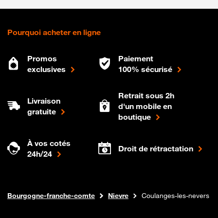
Pourquoi acheter en ligne
Promos
Paiement
exclusives
100% sécurisé
Retrait sous 2h
Livraison
d'un mobile en
gratuite
boutique
À vos cotés
Droit de rétractation
24h/24
Internet fibre
Boutique Orange
Bourgogne-franche-comte
Nievre
Coulanges-les-nevers