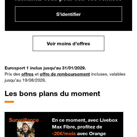
S'identifier
Voir moins d'offres
Eurosport 1 inclus jusqu'au 31/01/2029.
Prix des
offres
et
offre de remboursement
incluses, valables
jusqu’au 19/08/2026.
Les bons plans du moment
En ce moment, avec Livebox
Max Fibre, profitez de
20 € par mois
-
20€/mois
avec Orange