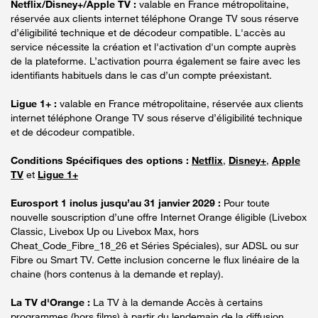
Netflix/Disney+/Apple TV :
valable en France métropolitaine,
réservée aux clients internet téléphone Orange TV sous réserve
d’éligibilité technique et de décodeur compatible. L'accès au
service nécessite la création et l'activation d'un compte auprès
de la plateforme. L’activation pourra également se faire avec les
identifiants habituels dans le cas d’un compte préexistant.
Ligue 1+ :
valable en France métropolitaine, réservée aux clients
internet téléphone Orange TV sous réserve d’éligibilité technique
et de décodeur compatible.
Conditions Spécifiques des options :
Netflix
,
Disney+
,
Apple
TV
et
Ligue 1+
Eurosport 1 inclus jusqu’au 31 janvier 2029 :
Pour toute
nouvelle souscription d’une offre Internet Orange éligible (Livebox
Classic, Livebox Up ou Livebox Max, hors
Cheat_Code_Fibre_18_26 et Séries Spéciales), sur ADSL ou sur
Fibre ou Smart TV. Cette inclusion concerne le flux linéaire de la
chaine (hors contenus à la demande et replay).
La TV d'Orange :
La TV à la demande Accès à certains
programmes (hors films) à partir du lendemain de la diffusion