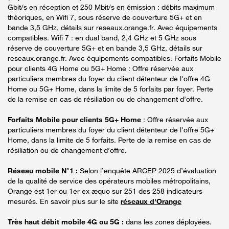
Gbit/s en réception et 250 Mbit/s en émission : débits maximum
théoriques, en Wifi 7, sous réserve de couverture 5G+ et en
bande 3,5 GHz, détails sur reseaux.orange.fr. Avec équipements
compatibles. Wifi 7 : en dual band, 2,4 GHz et 5 GHz sous
réserve de couverture 5G+ et en bande 3,5 GHz, détails sur
reseaux.orange.fr. Avec équipements compatibles. Forfaits Mobile
pour clients 4G Home ou 5G+ Home : Offre réservée aux
particuliers membres du foyer du client détenteur de l'offre 4G
Home ou 5G+ Home, dans la limite de 5 forfaits par foyer. Perte
de la remise en cas de résiliation ou de changement d’offre.
Forfaits Mobile pour clients 5G+ Home
: Offre réservée aux
particuliers membres du foyer du client détenteur de l'offre 5G+
Home, dans la limite de 5 forfaits. Perte de la remise en cas de
résiliation ou de changement d’offre.
Réseau mobile N°1 :
Selon l’enquête ARCEP 2025 d’évaluation
de la qualité de service des opérateurs mobiles métropolitains,
Orange est 1er ou 1er ex æquo sur 251 des 258 indicateurs
mesurés. En savoir plus sur le site
réseaux d'Orange
Très haut débit mobile 4G ou 5G :
dans les zones déployées.