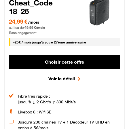
Cheat_Code
18_26
24,99 € par mois pendant 0 mois puis 49,99 € par mois, Sans engagement
24,99 €
/mois
au lieu de
49,99 €/mois
Sans engagement
25 € par mois
-
25€ / mois
jusqu'à votre 27ème anniversaire
Choisir cette offre
Voir le détail
Fibre très rapide :
jusqu'à ↓ 2 Gbit/s ↑ 800 Mbit/s
Livebox 6 : Wifi 6E
Jusqu’à 200 chaînes TV + 1 Décodeur TV UHD en
option à 5€/mois