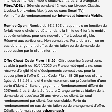
internet et internet + mobile souscrivant à partir d’orange.fr :
Fibre/ADSL :
-5€/mois pendant 12 mois sur Livebox Classic,
Livebox Up, Livebox Max (avec ou sans Smart TV).
Voir l'offre de remboursement sur
Internet
et
Internet+Mobile
.
Remise Open :
Remise de 3€ à 15€ chaque mois en fonction du
forfait mobile choisi ou détenu, dans la limite de 4 forfaits mobile
supplémentaires, pour une nouvelle offre Livebox éligible.
Réservé aux particuliers. Non cumulable. Perte de la remise en
cas de changement d'offre, de résiliation ou de demande de
suppression par le client internet.
Offre Cheat_Code_Fibre_18_26 :
Offre soumise à conditions,
valable à partir du 10/04/2025 en France métropolitaine, sous
réserve d’éligibilité et d’équipements compatibles, pour la
souscription à l’offre Cheat_Code_Fibre_18_26 par des clients
âgés de 18 à 26 ans et 6 mois maximum, sur présentation d’une
carte d’identité. Sans engagement. Remboursement différé de
25€/mois à partir de la 2e facture Orange après validation de la
demande et jusqu’aux 26 ans révolus du client. Un seul
remboursement par client. Non cumulable. Perte du
remboursement en cas de résiliation ou de changement d’offre.
Détails et formulaire sur
odr.orange.fr