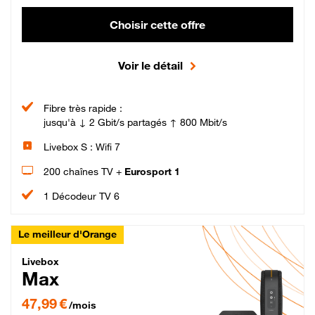
Choisir cette offre
Voir le détail
Fibre très rapide :
jusqu'à ↓ 2 Gbit/s partagés ↑ 800 Mbit/s
Livebox S : Wifi 7
200 chaînes TV +
Eurosport 1
1 Décodeur TV 6
Le meilleur d'Orange
Livebox Max Fibre
Livebox
Max
47,99 € par mois pendant 12 mois puis 57,99 € par mois, Engagement 12 moi
47,99 €
/mois