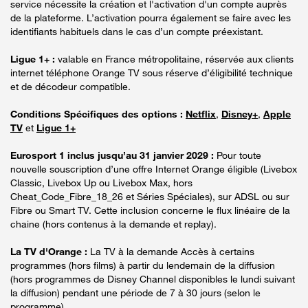
service nécessite la création et l'activation d'un compte auprès
de la plateforme. L’activation pourra également se faire avec les
identifiants habituels dans le cas d’un compte préexistant.
Ligue 1+ :
valable en France métropolitaine, réservée aux clients
internet téléphone Orange TV sous réserve d’éligibilité technique
et de décodeur compatible.
Conditions Spécifiques des options :
Netflix
,
Disney+
,
Apple
TV
et
Ligue 1+
Eurosport 1 inclus jusqu’au 31 janvier 2029 :
Pour toute
nouvelle souscription d’une offre Internet Orange éligible (Livebox
Classic, Livebox Up ou Livebox Max, hors
Cheat_Code_Fibre_18_26 et Séries Spéciales), sur ADSL ou sur
Fibre ou Smart TV. Cette inclusion concerne le flux linéaire de la
chaine (hors contenus à la demande et replay).
La TV d'Orange :
La TV à la demande Accès à certains
programmes (hors films) à partir du lendemain de la diffusion
(hors programmes de Disney Channel disponibles le lundi suivant
la diffusion) pendant une période de 7 à 30 jours (selon le
programme).