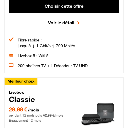
Choisir cette offre
Voir le détail
Fibre rapide :
jusqu'à ↓ 1 Gbit/s ↑ 700 Mbit/s
Livebox 5 : Wifi 5
200 chaînes TV + 1 Décodeur TV UHD
Meilleur choix
Livebox Classic Fibre
Livebox
Classic
29,99 € par mois pendant 12 mois puis 42,99 € par mois, Engagement 12 moi
29,99 €
/mois
pendant 12 mois puis
42,99 €/mois
Engagement 12 mois