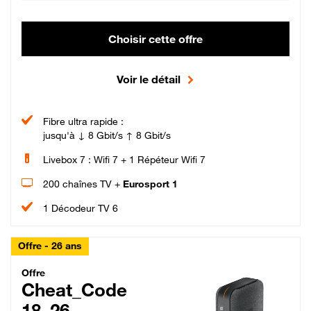
Choisir cette offre
Voir le détail
Fibre ultra rapide :
jusqu'à ↓ 8 Gbit/s ↑ 8 Gbit/s
Livebox 7 : Wifi 7 + 1 Répéteur Wifi 7
200 chaînes TV +
Eurosport 1
1 Décodeur TV 6
Offre - 26 ans
Cheat_Code Fibre_18_26
Offre
Cheat_Code
18_26