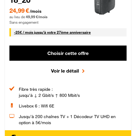
24,99 € par mois pendant 0 mois puis 49,99 € par mois, Sans engagement
24,99 €
/mois
au lieu de
49,99 €/mois
Sans engagement
25 € par mois
-
25€ / mois
jusqu'à votre 27ème anniversaire
Choisir cette offre
Voir le détail
Fibre très rapide :
jusqu'à ↓ 2 Gbit/s ↑ 800 Mbit/s
Livebox 6 : Wifi 6E
Jusqu’à 200 chaînes TV + 1 Décodeur TV UHD en
option à 5€/mois