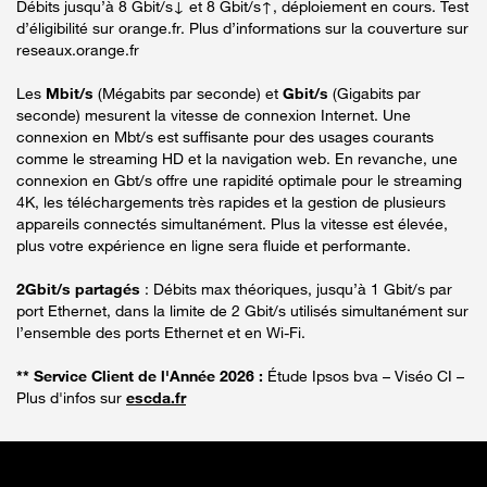
Débits jusqu’à 8 Gbit/s↓ et 8 Gbit/s↑, déploiement en cours. Test
d’éligibilité sur orange.fr. Plus d’informations sur la couverture sur
reseaux.orange.fr
Les
Mbit/s
(Mégabits par seconde) et
Gbit/s
(Gigabits par
seconde) mesurent la vitesse de connexion Internet. Une
connexion en Mbt/s est suffisante pour des usages courants
comme le streaming HD et la navigation web. En revanche, une
connexion en Gbt/s offre une rapidité optimale pour le streaming
4K, les téléchargements très rapides et la gestion de plusieurs
appareils connectés simultanément. Plus la vitesse est élevée,
plus votre expérience en ligne sera fluide et performante.
2Gbit/s partagés
: Débits max théoriques, jusqu’à 1 Gbit/s par
port Ethernet, dans la limite de 2 Gbit/s utilisés simultanément sur
l’ensemble des ports Ethernet et en Wi-Fi.
** Service Client de l'Année 2026 :
Étude Ipsos bva – Viséo CI –
Plus d'infos sur
escda.fr