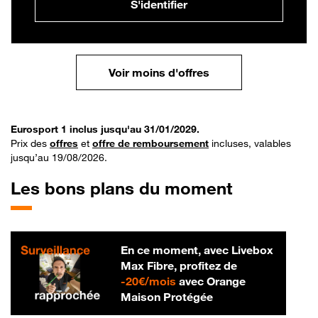
S'identifier
Voir moins d'offres
Eurosport 1 inclus jusqu'au 31/01/2029.
Prix des
offres
et
offre de remboursement
incluses, valables
jusqu’au 19/08/2026.
Les bons plans du moment
En ce moment, avec Livebox
Max Fibre, profitez de
20 € par mois
-
20€/mois
avec Orange
Maison Protégée