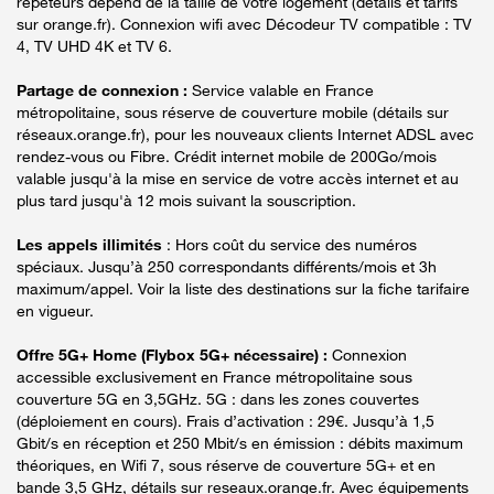
répéteurs dépend de la taille de votre logement (détails et tarifs
sur orange.fr). Connexion wifi avec Décodeur TV compatible : TV
4, TV UHD 4K et TV 6.
Partage de connexion :
Service valable en France
métropolitaine, sous réserve de couverture mobile (détails sur
réseaux.orange.fr), pour les nouveaux clients Internet ADSL avec
rendez-vous ou Fibre. Crédit internet mobile de 200Go/mois
valable jusqu'à la mise en service de votre accès internet et au
plus tard jusqu'à 12 mois suivant la souscription.
Les appels illimités
: Hors coût du service des numéros
spéciaux. Jusqu’à 250 correspondants différents/mois et 3h
maximum/appel. Voir la liste des destinations sur la fiche tarifaire
en vigueur.
Offre 5G+ Home (Flybox 5G+ nécessaire) :
Connexion
accessible exclusivement en France métropolitaine sous
couverture 5G en 3,5GHz. 5G : dans les zones couvertes
(déploiement en cours). Frais d’activation : 29€. Jusqu’à 1,5
Gbit/s en réception et 250 Mbit/s en émission : débits maximum
théoriques, en Wifi 7, sous réserve de couverture 5G+ et en
bande 3,5 GHz, détails sur reseaux.orange.fr. Avec équipements