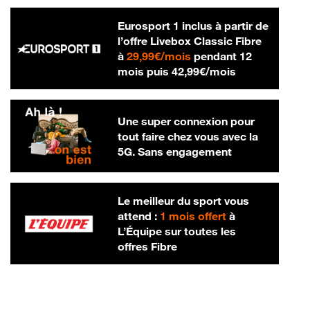
Eurosport 1 inclus à partir de
l’offre Livebox Classic Fibre
29,99 € par mois
à
29,99€/mois
pendant 12
42,99 € par m
mois puis
42,99€/mois
Une super connexion pour
tout faire chez vous avec la
5G. Sans engagement
Le meilleur du sport vous
attend :
1 mois offert
à
L’Équipe sur toutes les
offres Fibre