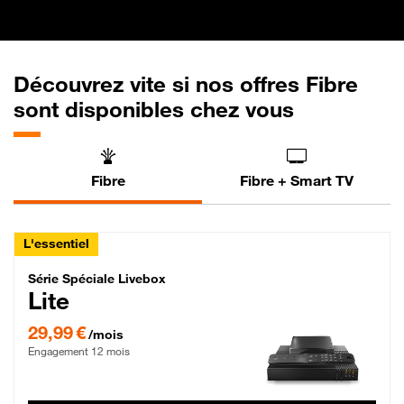
Découvrez vite si nos offres Fibre
sont disponibles chez vous
Fibre
Fibre + Smart TV
L'essentiel
Série Spéciale Livebox Lite Fibre
Série Spéciale Livebox
Lite
29,99 € par mois , Engagement 12 mois
29,99 €
/mois
Engagement 12 mois