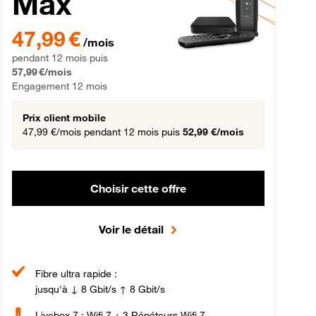
Max
gement 12 mois
47,99 € par mois pendant 12 mois puis 57,99 € par mois, Engageme
47,99 €
/mois
pendant 12 mois puis
57,99 €/mois
Engagement 12 mois
Prix client mobile
47,99 €/mois
pendant 12 mois puis
52,99 €/mois
Choisir cette offre
Voir le détail
Fibre ultra rapide :
jusqu'à ↓ 8 Gbit/s ↑ 8 Gbit/s
Livebox 7 : Wifi 7 + 3 Répéteurs Wifi 7