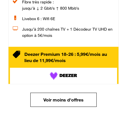
Fibre très rapide :
jusqu'à ↓ 2 Gbit/s ↑ 800 Mbit/s
Livebox 6 : Wifi 6E
Jusqu’à 200 chaînes TV + 1 Décodeur TV UHD en
option à 5€/mois
Deezer Premium 18-26 : 5,99€/mois au
lieu de 11,99€/mois
Voir moins d'offres