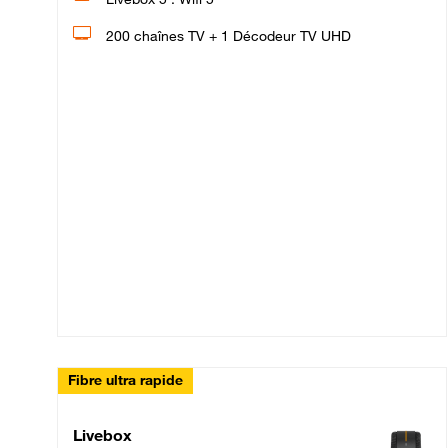
200 chaînes TV + 1 Décodeur TV UHD
Fibre ultra rapide
Livebox Up Fibre
Livebox