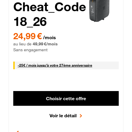
Cheat_Code
18_26
 Engagement 12 mois
24,99 € par mois pendant 0 mois puis 49,99 € par mois, Sans 
24,99 €
/mois
au lieu de
49,99 €/mois
Sans engagement
25 € par mois
-
25€ / mois
jusqu'à votre 27ème anniversaire
Choisir cette offre
Voir le détail