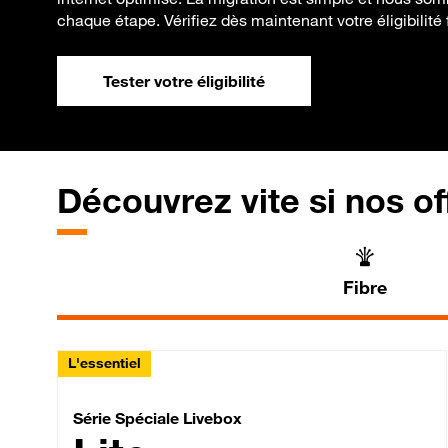
chaque étape. Vérifiez dès maintenant votre éligibilité f
Tester votre éligibilité
Découvrez vite si nos of
Fibre
L'essentiel
Série Spéciale Livebox 
Série Spéciale Livebox