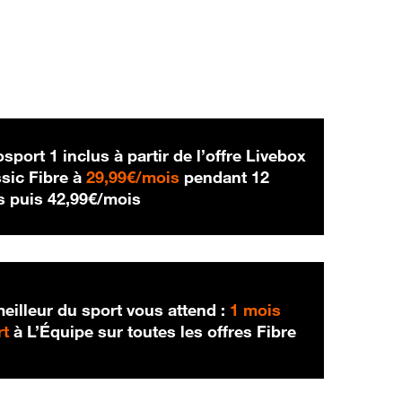
sport 1 inclus à partir de l’offre Livebox
29,99 € par mois
sic Fibre à
29,99€/mois
pendant 12
42,99 € par mois
s puis
42,99€/mois
eilleur du sport vous attend :
1 mois
rt
à L’Équipe sur toutes les offres Fibre