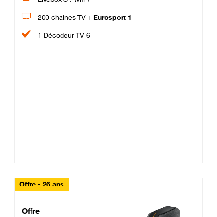
200 chaînes TV +
Eurosport 1
1 Décodeur TV 6
Offre - 26 ans
Cheat_Code Fibre_18_26
Offre