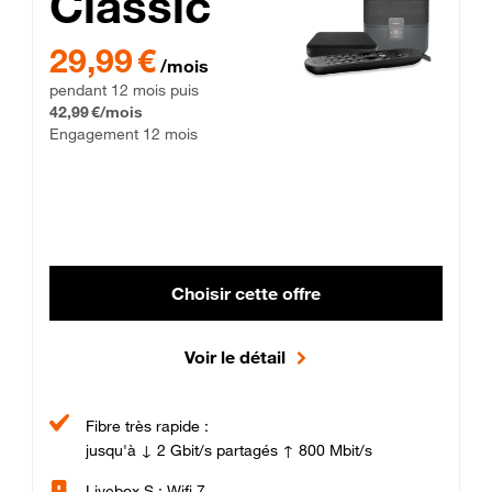
Classic
29,99 € par mois pendant 12 mois puis 42,99 € par mois, Enga
29,99 €
/mois
pendant 12 mois puis
42,99 €/mois
Engagement 12 mois
Choisir cette offre
Voir le détail
Fibre très rapide :
jusqu'à ↓ 2 Gbit/s partagés ↑ 800 Mbit/s
Livebox S : Wifi 7