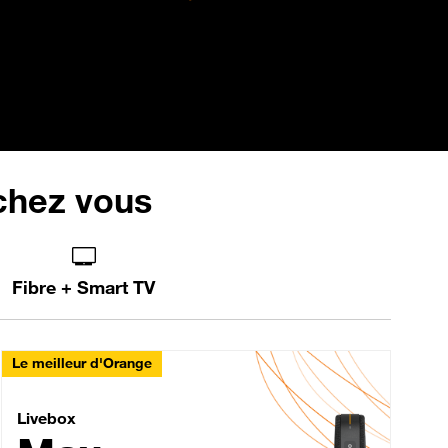
 chez vous
Fibre + Smart TV
Le meilleur d'Orange
Livebox Max Fibre
Livebox