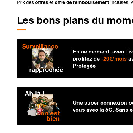
Prix des
offres
et
offre de remboursement
incluses, 
Les bons plans du mom
En ce moment, avec Liv
20
profitez de
-
20€/mois
av
Protégée
Une super connexion po
vous avec la 5G. Sans