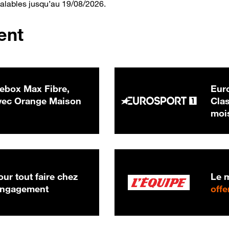
valables jusqu’au 19/08/2026.
ent
ebox Max Fibre,
Euro
 € par mois
ec Orange Maison
Clas
moi
ur tout faire chez
Le m
 engagement
offe