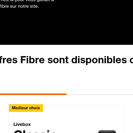
ibre sur notre site.
fres Fibre sont disponibles
Meilleur choix
Lite Fibre
Livebox Classic Fibre
Livebox