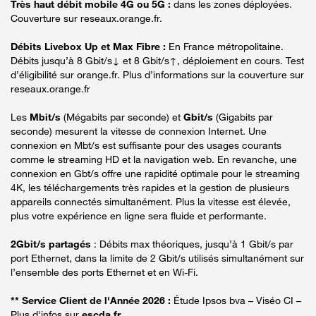
Très haut débit mobile 4G ou 5G :
dans les zones déployées.
Couverture sur reseaux.orange.fr.
Débits Livebox Up et Max Fibre :
En France métropolitaine.
Débits jusqu’à 8 Gbit/s↓ et 8 Gbit/s↑, déploiement en cours. Test
d’éligibilité sur orange.fr. Plus d’informations sur la couverture sur
reseaux.orange.fr
Les
Mbit/s
(Mégabits par seconde) et
Gbit/s
(Gigabits par
seconde) mesurent la vitesse de connexion Internet. Une
connexion en Mbt/s est suffisante pour des usages courants
comme le streaming HD et la navigation web. En revanche, une
connexion en Gbt/s offre une rapidité optimale pour le streaming
4K, les téléchargements très rapides et la gestion de plusieurs
appareils connectés simultanément. Plus la vitesse est élevée,
plus votre expérience en ligne sera fluide et performante.
2Gbit/s partagés
: Débits max théoriques, jusqu’à 1 Gbit/s par
port Ethernet, dans la limite de 2 Gbit/s utilisés simultanément sur
l’ensemble des ports Ethernet et en Wi-Fi.
** Service Client de l'Année 2026 :
Étude Ipsos bva – Viséo CI –
Plus d'infos sur
escda.fr