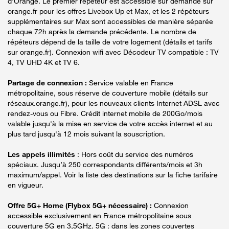
d'Orange. Le premier répéteur est accessible sur demande sur
orange.fr pour les offres Livebox Up et Max, et les 2 répéteurs
supplémentaires sur Max sont accessibles de manière séparée
chaque 72h après la demande précédente. Le nombre de
répéteurs dépend de la taille de votre logement (détails et tarifs
sur orange.fr). Connexion wifi avec Décodeur TV compatible : TV
4, TV UHD 4K et TV 6.
Partage de connexion :
Service valable en France
métropolitaine, sous réserve de couverture mobile (détails sur
réseaux.orange.fr), pour les nouveaux clients Internet ADSL avec
rendez-vous ou Fibre. Crédit internet mobile de 200Go/mois
valable jusqu'à la mise en service de votre accès internet et au
plus tard jusqu'à 12 mois suivant la souscription.
Les appels illimités
: Hors coût du service des numéros
spéciaux. Jusqu’à 250 correspondants différents/mois et 3h
maximum/appel. Voir la liste des destinations sur la fiche tarifaire
en vigueur.
Offre 5G+ Home (Flybox 5G+ nécessaire) :
Connexion
accessible exclusivement en France métropolitaine sous
couverture 5G en 3,5GHz. 5G : dans les zones couvertes