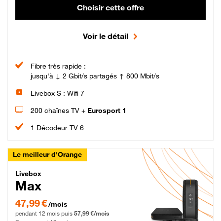
Choisir cette offre
Voir le détail
Fibre très rapide :
jusqu'à ↓ 2 Gbit/s partagés ↑ 800 Mbit/s
Livebox S : Wifi 7
200 chaînes TV +
Eurosport 1
1 Décodeur TV 6
Le meilleur d'Orange
Livebox Max Fibre
Livebox
Max
47,99 € par mois pendant 12 mois puis 57,99 € par mois, Engagement 12 moi
47,99 €
/mois
pendant 12 mois puis
57,99 €/mois