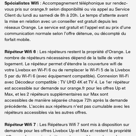
Spécialistes Wifi
: Accompagnement téléphonique sur rendez-
vous pris sur orange.fr selon disponibilité ou via appel au Service
Client du lundi au samedi de 8h à 20h. Le temps d’attente avant
la mise en relation avec un conseiller est gratuit depuis les
réseaux Orange. Le service est gratuit et l’appel est au prix d’une
communication normale selon l’offre détenue, ou décompté du
forfait mobile.
Répéteur Wifi 6
: Les répéteurs restent la propriété d’Orange. Le
nombre de répéteurs nécessaires dépend de la taille de votre
logement. Le répéteur permet d’étendre la couverture wifi de
votre Livebox en Wi-Fi 6 ou de remplacer le Wi-Fi 5 de la Livebox
5 par du Wi-Fi 6 (avec équipement compatible). Connexion Wi-Fi
avec Décodeur compatible : TV UHD 4K et TV 4. Le 1er répéteur
est accessible sur demande sur orange.fr pour les offres Up et
Max, et les 2 répéteurs supplémentaires sur Max sont
accessibles de manière séparée chaque 72h après la demande
précédente. L’accès aux répéteurs n’est pas cumulable avec les
répéteurs accessibles via les autres offres.
Répéteur Wifi 7
: Les Répéteurs Wifi 7 sont mis à disposition sur
demande pour les offres Livebox Up et Max et restent la propriété