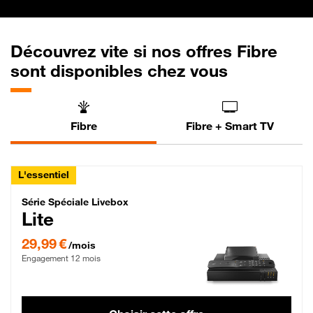
Découvrez vite si nos offres Fibre
sont disponibles chez vous
Fibre
Fibre + Smart TV
L'essentiel
Série Spéciale Livebox Lite Fibre
Série Spéciale Livebox
Lite
29,99 € par mois , Engagement 12 mois
29,99 €
/mois
Engagement 12 mois