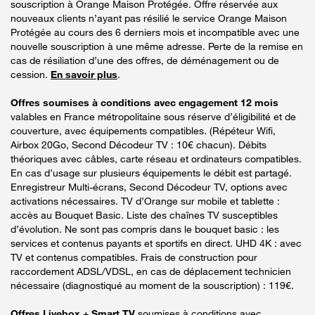
souscription à Orange Maison Protégée. Offre réservée aux
nouveaux clients n’ayant pas résilié le service Orange Maison
Protégée au cours des 6 derniers mois et incompatible avec une
nouvelle souscription à une même adresse. Perte de la remise en
cas de résiliation d’une des offres, de déménagement ou de
cession.
En savoir plus
.
Offres soumises à conditions avec engagement 12 mois
valables en France métropolitaine sous réserve d’éligibilité et de
couverture, avec équipements compatibles. (Répéteur Wifi,
Airbox 20Go, Second Décodeur TV : 10€ chacun). Débits
théoriques avec câbles, carte réseau et ordinateurs compatibles.
En cas d’usage sur plusieurs équipements le débit est partagé.
Enregistreur Multi-écrans, Second Décodeur TV, options avec
activations nécessaires. TV d’Orange sur mobile et tablette :
accès au Bouquet Basic. Liste des chaînes TV susceptibles
d’évolution. Ne sont pas compris dans le bouquet basic : les
services et contenus payants et sportifs en direct. UHD 4K : avec
TV et contenus compatibles. Frais de construction pour
raccordement ADSL/VDSL, en cas de déplacement technicien
nécessaire (diagnostiqué au moment de la souscription) : 119€.
Offres Livebox + Smart TV
soumises à conditions avec