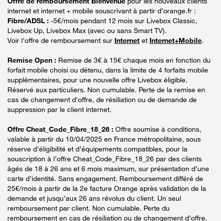
Offre de remboursement Bienvenue
pour les nouveaux clients
internet et internet + mobile souscrivant à partir d’orange.fr :
Fibre/ADSL :
-5€/mois pendant 12 mois sur Livebox Classic,
Livebox Up, Livebox Max (avec ou sans Smart TV).
Voir l'offre de remboursement sur
Internet
et
Internet+Mobile
.
Remise Open :
Remise de 3€ à 15€ chaque mois en fonction du
forfait mobile choisi ou détenu, dans la limite de 4 forfaits mobile
supplémentaires, pour une nouvelle offre Livebox éligible.
Réservé aux particuliers. Non cumulable. Perte de la remise en
cas de changement d'offre, de résiliation ou de demande de
suppression par le client internet.
Offre Cheat_Code_Fibre_18_26 :
Offre soumise à conditions,
valable à partir du 10/04/2025 en France métropolitaine, sous
réserve d’éligibilité et d’équipements compatibles, pour la
souscription à l’offre Cheat_Code_Fibre_18_26 par des clients
âgés de 18 à 26 ans et 6 mois maximum, sur présentation d’une
carte d’identité. Sans engagement. Remboursement différé de
25€/mois à partir de la 2e facture Orange après validation de la
demande et jusqu’aux 26 ans révolus du client. Un seul
remboursement par client. Non cumulable. Perte du
remboursement en cas de résiliation ou de changement d’offre.