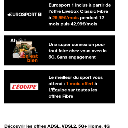
Eurosport 1 inclus à partir de
l’offre Livebox Classic Fibre
29,99 € par mois
à
29,99€/mois
pendant 12
42,99 € par m
mois puis
42,99€/mois
Une super connexion pour
tout faire chez vous avec la
5G. Sans engagement
Le meilleur du sport vous
attend :
1 mois offert
à
L’Équipe sur toutes les
offres Fibre
Découvrir les offres ADSL, VDSL2, 5G+ Home, 4G