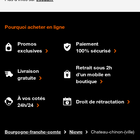
Pourquoi acheter en ligne
Promos
Paiement
exclusives
100% sécurisé
Retrait sous 2h
Livraison
d'un mobile en
gratuite
boutique
À vos cotés
Droit de rétractation
24h/24
Internet fibre
Boutique Orange
Bourgogne-franche-comte
Nievre
Chateau-chinon-(ville)