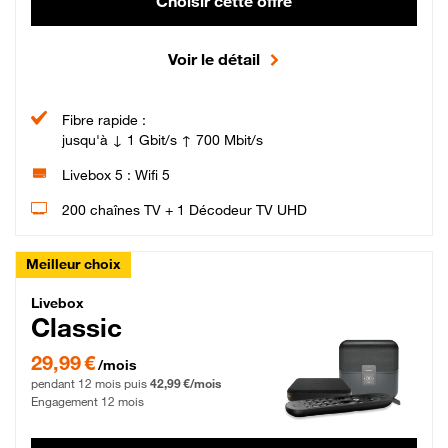
Choisir cette offre
Voir le détail
Fibre rapide :
jusqu'à ↓ 1 Gbit/s ↑ 700 Mbit/s
Livebox 5 : Wifi 5
200 chaînes TV + 1 Décodeur TV UHD
Meilleur choix
Livebox Classic Fibre
Livebox
Classic
29,99 € par mois pendant 12 mois puis 42,99 € par mois, Engagement 12 moi
29,99 €
/mois
pendant 12 mois puis
42,99 €/mois
Engagement 12 mois