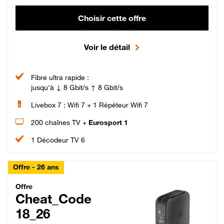
Choisir cette offre
Voir le détail
Fibre ultra rapide :
jusqu'à ↓ 8 Gbit/s ↑ 8 Gbit/s
Livebox 7 : Wifi 7 + 1 Répéteur Wifi 7
200 chaînes TV +
Eurosport 1
1 Décodeur TV 6
Offre - 26 ans
Cheat_Code Fibre_18_26
Offre
Cheat_Code
18_26