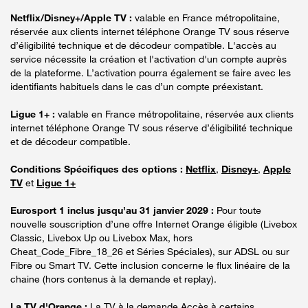
Netflix/Disney+/Apple TV :
valable en France métropolitaine,
réservée aux clients internet téléphone Orange TV sous réserve
d’éligibilité technique et de décodeur compatible. L'accès au
service nécessite la création et l'activation d'un compte auprès
de la plateforme. L’activation pourra également se faire avec les
identifiants habituels dans le cas d’un compte préexistant.
Ligue 1+ :
valable en France métropolitaine, réservée aux clients
internet téléphone Orange TV sous réserve d’éligibilité technique
et de décodeur compatible.
Conditions Spécifiques des options :
Netflix
,
Disney+
,
Apple
TV
et
Ligue 1+
Eurosport 1 inclus jusqu’au 31 janvier 2029 :
Pour toute
nouvelle souscription d’une offre Internet Orange éligible (Livebox
Classic, Livebox Up ou Livebox Max, hors
Cheat_Code_Fibre_18_26 et Séries Spéciales), sur ADSL ou sur
Fibre ou Smart TV. Cette inclusion concerne le flux linéaire de la
chaine (hors contenus à la demande et replay).
La TV d'Orange :
La TV à la demande Accès à certains