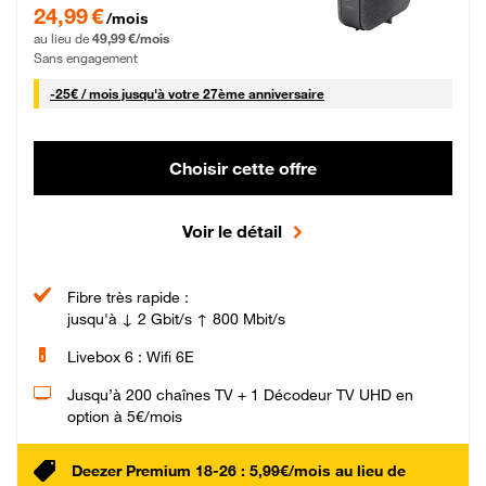
24,99 € par mois pendant 0 mois puis 49,99 € par mois, Sans engagement
24,99 €
/mois
au lieu de
49,99 €/mois
Sans engagement
25 € par mois
-
25€ / mois
jusqu'à votre 27ème anniversaire
Choisir cette offre
Voir le détail
Fibre très rapide :
jusqu'à ↓ 2 Gbit/s ↑ 800 Mbit/s
Livebox 6 : Wifi 6E
Jusqu’à 200 chaînes TV + 1 Décodeur TV UHD en
option à 5€/mois
Deezer Premium 18-26 : 5,99€/mois au lieu de