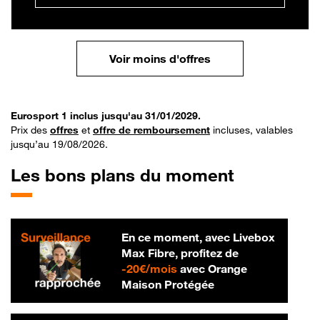
Voir moins d'offres
Eurosport 1 inclus jusqu'au 31/01/2029.
Prix des
offres
et
offre de remboursement
incluses, valables
jusqu’au 19/08/2026.
Les bons plans du moment
En ce moment, avec Livebox
Max Fibre, profitez de
20 € par mois
-
20€/mois
avec Orange
Maison Protégée