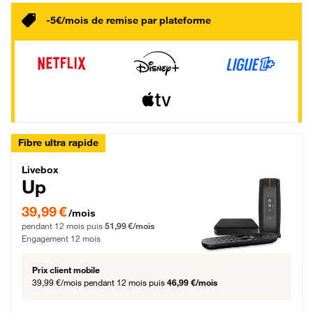
-5€/mois de remise par plateforme
Fibre ultra rapide
Livebox Up Fibre
Livebox
Up
39,99 € par mois pendant 12 mois puis 51,99 € par mois, Engagement 12 moi
39,99 €
/mois
pendant 12 mois puis
51,99 €/mois
Engagement 12 mois
Prix client mobile
39,99 €/mois
pendant 12 mois puis
46,99 €/mois